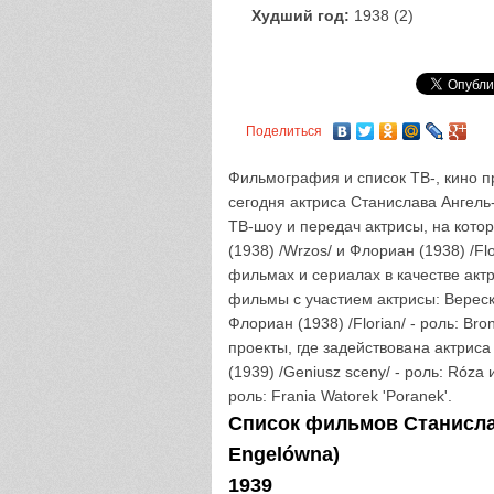
Худший год:
1938 (2)
Поделиться
Фильмография и список ТВ-, кино п
сегодня актриса Станислава Ангель
ТВ-шоу и передач актрисы, на кото
(1938) /Wrzos/ и Флориан (1938) /Fl
фильмах и сериалах в качестве акт
фильмы с участием актрисы: Вереск (
Флориан (1938) /Florian/ - роль: B
проекты, где задействована актриса
(1939) /Geniusz sceny/ - роль: Róza и
роль: Frania Watorek 'Poranek'.
Список фильмов Станислав
Engelówna)
1939