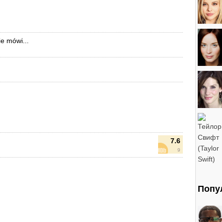
ie mówi...
7.6
9
Попу