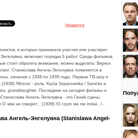
Нравится
роектов, в которых принимала участие или участвует
-Энгелувна, включает порядка 5 работ. Среди фильмов,
рые стоит обратить внимание, можно выделить: Вереск
orian/. Станислава Ангель-Энгелувна появляется в
рисы, начиная с 1938 по 1939 годы. Первые ТВ-шоу и
1938) /Wrzos/ - роль: Kazia Szpanowska / Sanicka и
ronka, granddaughter. Последние на сегодня фильмы и
Попу
 Станислава Ангель-Энгелувна - это Гений сцены
 О чём не говорят... (1939) /O czym sie nie mówi.../ -
а Ангель-Энгелувна (Stanislawa Angel-