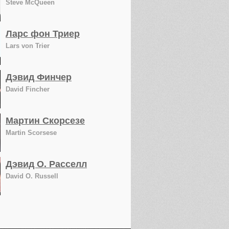
Steve McQueen
Ларс фон Триер
Lars von Trier
Дэвид Финчер
David Fincher
Мартин Скорсезе
Martin Scorsese
Дэвид О. Расселл
David O. Russell