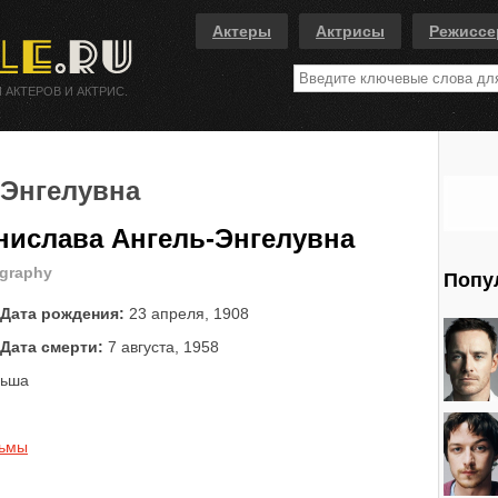
Актеры
Актрисы
Режисс
 АКТЕРОВ И АКТРИС.
-Энгелувна
ислава Ангель-Энгелувна
ography
Попу
Дата рождения:
23 апреля, 1908
Дата смерти:
7 августа, 1958
льша
льмы