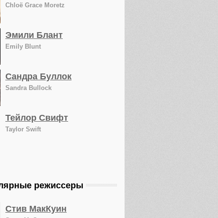
Chloë Grace Moretz
Эмили Блант
Emily Blunt
Сандра Буллок
Sandra Bullock
Тейлор Свифт
Taylor Swift
лярные режиссеры
Стив МакКуин