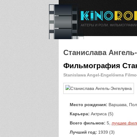
АКТЕРЫ И РОЛИ. ФИЛЬМОГРАФИИ
Станислава Ангель
Фильмография Стан
Stanislawa Angel-Engelówna Film
Место рождения:
Варшава, По
Карьера:
Актриса (5)
Всего фильмов:
5,
лучшие фи
Лучший год:
1939 (3)