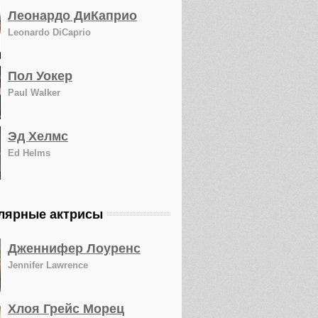
Леонардо ДиКаприо
Leonardo DiCaprio
Пол Уокер
Paul Walker
Эд Хелмс
Ed Helms
лярные актрисы
Дженнифер Лоуренс
Jennifer Lawrence
Хлоя Грейс Морец