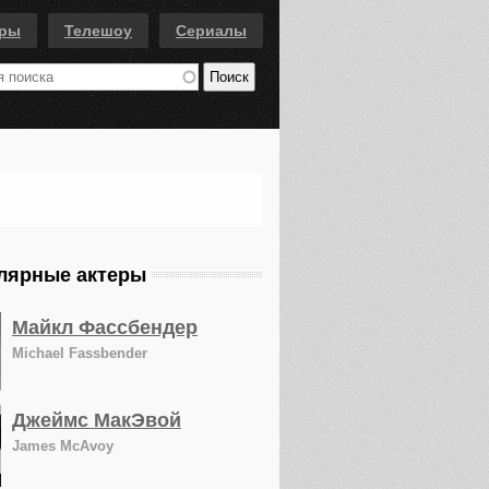
еры
Телешоу
Сериалы
лярные актеры
Майкл Фассбендер
Michael Fassbender
Джеймс МакЭвой
James McAvoy