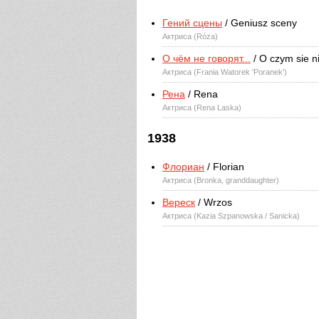
Гений сцены
/ Geniusz sceny
Актриса (Róza)
О чём не говорят...
/ O czym sie n
Актриса (Frania Watorek 'Poranek')
Рена
/ Rena
Актриса (Rena Laska)
1938
Флориан
/ Florian
Актриса (Bronka, granddaughter)
Вереск
/ Wrzos
Актриса (Kazia Szpanowska / Sanicka)