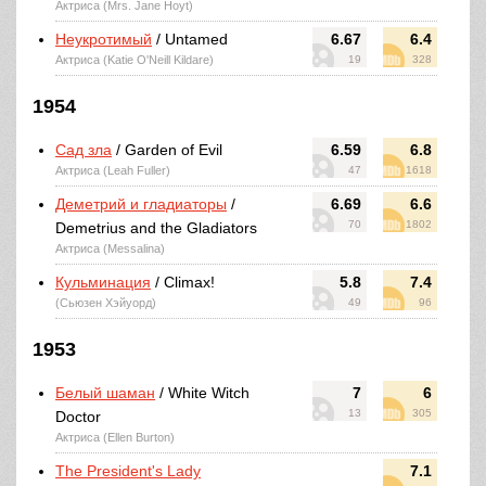
Актриса (Mrs. Jane Hoyt)
Неукротимый
/ Untamed
6.67
6.4
Актриса (Katie O'Neill Kildare)
19
328
1954
Сад зла
/ Garden of Evil
6.59
6.8
Актриса (Leah Fuller)
47
1618
Деметрий и гладиаторы
/
6.69
6.6
70
1802
Demetrius and the Gladiators
Актриса (Messalina)
Кульминация
/ Climax!
5.8
7.4
(Сьюзен Хэйуорд)
49
96
1953
Белый шаман
/ White Witch
7
6
13
305
Doctor
Актриса (Ellen Burton)
The President's Lady
7.1