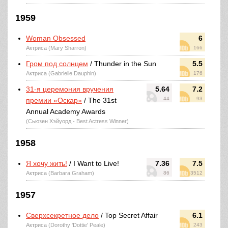
1959
Woman Obsessed
6
Актриса (Mary Sharron)
166
Гром под солнцем
/ Thunder in the Sun
5.5
Актриса (Gabrielle Dauphin)
176
31-я церемония вручения
5.64
7.2
44
93
премии «Оскар»
/ The 31st
Annual Academy Awards
(Сьюзен Хэйуорд - Best Actress Winner)
1958
Я хочу жить!
/ I Want to Live!
7.36
7.5
Актриса (Barbara Graham)
86
3512
1957
Сверхсекретное дело
/ Top Secret Affair
6.1
Актриса (Dorothy 'Dottie' Peale)
243