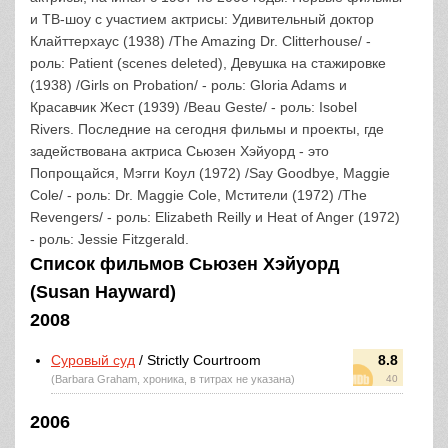
и ТВ-шоу с участием актрисы: Удивительный доктор
Клайттерхаус (1938) /The Amazing Dr. Clitterhouse/ -
роль: Patient (scenes deleted), Девушка на стажировке
(1938) /Girls on Probation/ - роль: Gloria Adams и
Красавчик Жест (1939) /Beau Geste/ - роль: Isobel
Rivers. Последние на сегодня фильмы и проекты, где
задействована актриса Сьюзен Хэйуорд - это
Попрощайся, Мэгги Коул (1972) /Say Goodbye, Maggie
Cole/ - роль: Dr. Maggie Cole, Мстители (1972) /The
Revengers/ - роль: Elizabeth Reilly и Heat of Anger (1972)
- роль: Jessie Fitzgerald.
Список фильмов Сьюзен Хэйуорд
(Susan Hayward)
2008
Суровый суд
/ Strictly Courtroom
8.8
(Barbara Graham, хроника, в титрах не указана)
40
2006