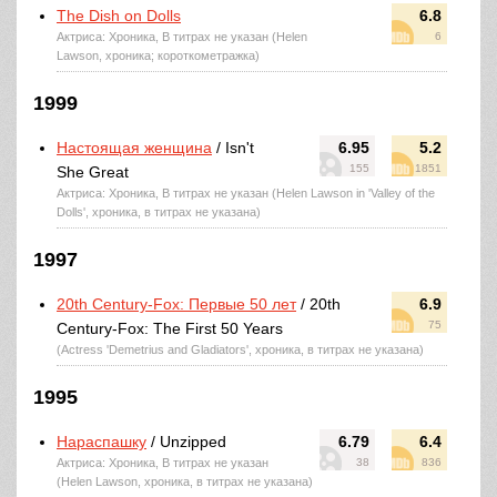
The Dish on Dolls
6.8
Актриса: Хроника, В титрах не указан (Helen
6
Lawson, хроника; короткометражка)
1999
Настоящая женщина
/ Isn't
6.95
5.2
155
1851
She Great
Актриса: Хроника, В титрах не указан (Helen Lawson in 'Valley of the
Dolls', хроника, в титрах не указана)
1997
20th Century-Fox: Первые 50 лет
/ 20th
6.9
75
Century-Fox: The First 50 Years
(Actress 'Demetrius and Gladiators', хроника, в титрах не указана)
1995
Нараспашку
/ Unzipped
6.79
6.4
Актриса: Хроника, В титрах не указан
38
836
(Helen Lawson, хроника, в титрах не указана)