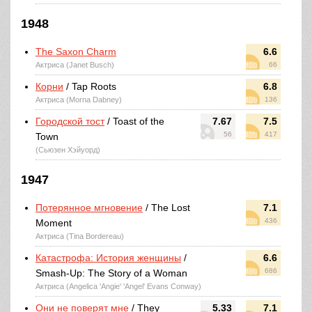
1948
The Saxon Charm
6.6
Актриса (Janet Busch)
66
Корни
/ Tap Roots
6.8
Актриса (Morna Dabney)
136
Городской тост
/ Toast of the
7.67
7.5
56
417
Town
(Сьюзен Хэйуорд)
1947
Потерянное мгновение
/ The Lost
7.1
436
Moment
Актриса (Tina Bordereau)
Катастрофа: История женщины
/
6.6
686
Smash-Up: The Story of a Woman
Актриса (Angelica 'Angie' 'Angel' Evans Conway)
Они не поверят мне
/ They
5.33
7.1