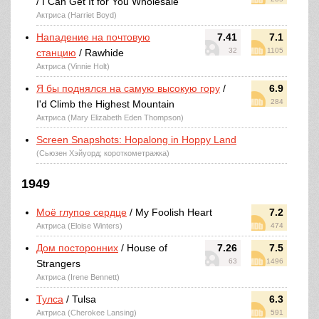
/ I Can Get It for You Wholesale
Актриса (Harriet Boyd)
Нападение на почтовую
7.41
7.1
32
1105
станцию
/ Rawhide
Актриса (Vinnie Holt)
Я бы поднялся на самую высокую гору
/
6.9
284
I'd Climb the Highest Mountain
Актриса (Mary Elizabeth Eden Thompson)
Screen Snapshots: Hopalong in Hoppy Land
(Сьюзен Хэйуорд; короткометражка)
1949
Моё глупое сердце
/ My Foolish Heart
7.2
Актриса (Eloise Winters)
474
Дом посторонних
/ House of
7.26
7.5
63
1496
Strangers
Актриса (Irene Bennett)
Тулса
/ Tulsa
6.3
Актриса (Cherokee Lansing)
591