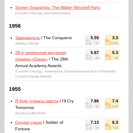
Screen Snapshots: The Walter Winchell Party
(Сьюзен Хэйуорд; короткометражка)
1956
Завоеватель
/ The Conqueror
5.55
3.3
Актриса (Bortai)
37
2163
28-я церемония вручения
5.87
5.3
44
45
премии «Оскар»
/ The 28th
Annual Academy Awards
(Сьюзен Хэйуорд - номинантка: Лучшая женская роль & Presenter:
Costume Design Awards)
1955
Я буду плакать завтра
/ I'll Cry
7.86
7.4
43
1145
Tomorrow
Актриса (Lillian Roth)
Солдат удачи
/ Soldier of
7.13
6.3
28
721
Fortune