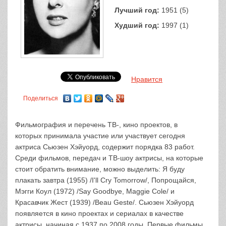
Лучший год:
1951 (5)
Худший год:
1997 (1)
Нравится
Поделиться
Фильмография и перечень ТВ-, кино проектов, в
которых принимала участие или участвует сегодня
актриса Сьюзен Хэйуорд, содержит порядка 83 работ.
Среди фильмов, передач и ТВ-шоу актрисы, на которые
стоит обратить внимание, можно выделить: Я буду
плакать завтра (1955) /I'll Cry Tomorrow/, Попрощайся,
Мэгги Коул (1972) /Say Goodbye, Maggie Cole/ и
Красавчик Жест (1939) /Beau Geste/. Сьюзен Хэйуорд
появляется в кино проектах и сериалах в качестве
актрисы, начиная с 1937 по 2008 годы. Первые фильмы