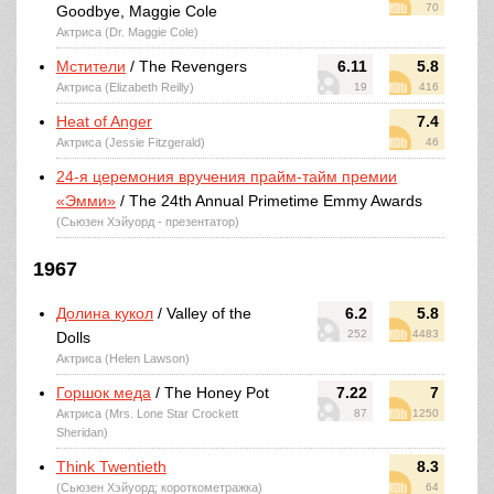
70
Goodbye, Maggie Cole
Актриса (Dr. Maggie Cole)
Мстители
/ The Revengers
6.11
5.8
Актриса (Elizabeth Reilly)
19
416
Heat of Anger
7.4
Актриса (Jessie Fitzgerald)
46
24-я церемония вручения прайм-тайм премии
«Эмми»
/ The 24th Annual Primetime Emmy Awards
(Сьюзен Хэйуорд - презентатор)
1967
Долина кукол
/ Valley of the
6.2
5.8
252
4483
Dolls
Актриса (Helen Lawson)
Горшок меда
/ The Honey Pot
7.22
7
Актриса (Mrs. Lone Star Crockett
87
1250
Sheridan)
Think Twentieth
8.3
(Сьюзен Хэйуорд; короткометражка)
64