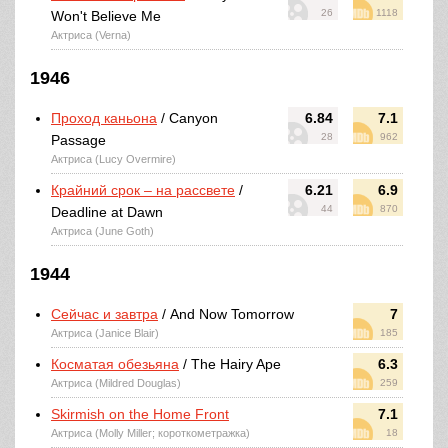
26
1118
Won't Believe Me
Актриса (Verna)
1946
Проход каньона
/ Canyon
6.84
7.1
28
962
Passage
Актриса (Lucy Overmire)
Крайний срок – на рассвете
/
6.21
6.9
44
870
Deadline at Dawn
Актриса (June Goth)
1944
Сейчас и завтра
/ And Now Tomorrow
7
Актриса (Janice Blair)
185
Косматая обезьяна
/ The Hairy Ape
6.3
Актриса (Mildred Douglas)
259
Skirmish on the Home Front
7.1
Актриса (Molly Miller; короткометражка)
18