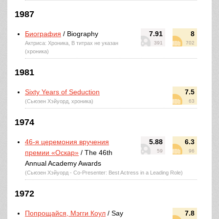
1987
Биография
/ Biography
7.91
8
Актриса: Хроника, В титрах не указан
391
702
(хроника)
1981
Sixty Years of Seduction
7.5
(Сьюзен Хэйуорд, хроника)
63
1974
46-я церемония вручения
5.88
6.3
59
96
премии «Оскар»
/ The 46th
Annual Academy Awards
(Сьюзен Хэйуорд - Co-Presenter: Best Actress in a Leading Role)
1972
Попрощайся, Мэгги Коул
/ Say
7.8