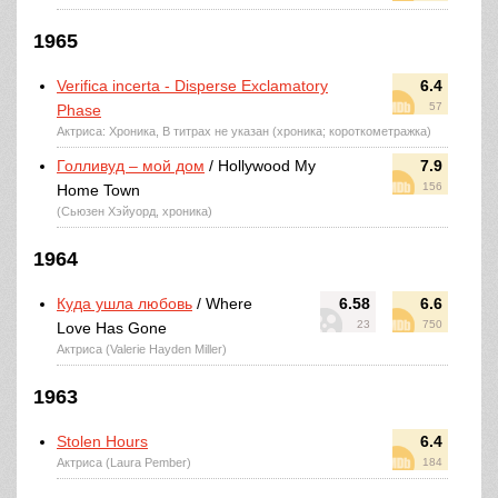
1965
Verifica incerta - Disperse Exclamatory
6.4
57
Phase
Актриса: Хроника, В титрах не указан (хроника; короткометражка)
Голливуд – мой дом
/ Hollywood My
7.9
156
Home Town
(Сьюзен Хэйуорд, хроника)
1964
Куда ушла любовь
/ Where
6.58
6.6
23
750
Love Has Gone
Актриса (Valerie Hayden Miller)
1963
Stolen Hours
6.4
Актриса (Laura Pember)
184