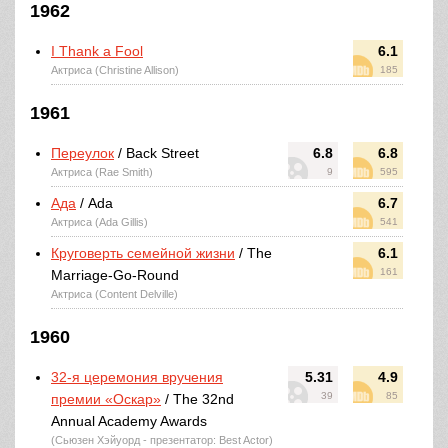
1962
I Thank a Fool
6.1
Актриса (Christine Allison)
185
1961
Переулок
/ Back Street
6.8
6.8
Актриса (Rae Smith)
9
595
Ада
/ Ada
6.7
Актриса (Ada Gillis)
541
Круговерть семейной жизни
/ The
6.1
161
Marriage-Go-Round
Актриса (Content Delville)
1960
32-я церемония вручения
5.31
4.9
39
85
премии «Оскар»
/ The 32nd
Annual Academy Awards
(Сьюзен Хэйуорд - презентатор: Best Actor)