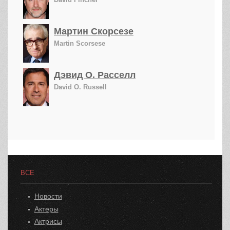
Мартин Скорсезе
Martin Scorsese
Дэвид О. Расселл
David O. Russell
ВСЕ
Новости
Актеры
Актрисы