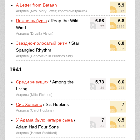
A Letter from Bataan
5.9
Актриса (Mrs. Mary Lewis; короткометражка)
16
Пожнешь бурю
/ Reap the Wild
6.98
6.8
77
1829
Wind
Актриса (Drusilla Alston)
Звездно-полосатый ритм
/ Star
6.8
335
Spangled Rhythm
Актриса (Genevieve in Priorities Skit)
1941
Среди живущих
/ Among the
5.73
6.6
34
265
Living
Актриса (Millie Pickens)
Сис Хопкинс
/ Sis Hopkins
7
Актриса (Carol Hopkins)
45
У Адама было четыре сына
/
7
6.5
21
495
Adam Had Four Sons
Актриса (Hester Stoddard)