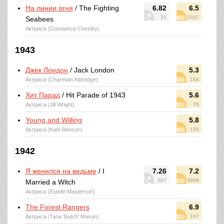
На линии огня
/ The Fighting
6.82
6.5
21
2037
Seabees
Актриса (Constance Chesley)
1943
Джек Лондон
/ Jack London
5.3
Актриса (Charmian Kittredge)
164
Хит Парад
/ Hit Parade of 1943
5.6
Актриса (Jill Wright)
76
Young and Willing
5.8
Актриса (Kate Benson)
135
1942
Я женился на ведьме
/ I
7.26
7.2
207
3688
Married a Witch
Актриса (Estelle Masterson)
The Forest Rangers
6.9
Актриса (Tana 'Butch' Mason)
167