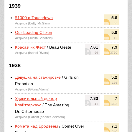
1939
$1000 a Touchdown
5.6
Актриса (Betty McGlen)
36
Our Leading Citizen
5.9
Актриса (Judith Schofield)
12
Красавчик Жест
/ Beau Geste
7.61
7.9
Актриса (Isobel Rivers)
66
3760
1938
Девушка на стажировке
/ Girls on
5.2
176
Probation
Актриса (Gloria Adams)
Удивительный доктор
7.33
7
41
1323
Клайттерхаус
/ The Amazing
Dr. Clitterhouse
Актриса (Patient (scenes deleted))
Комета над Бродвеем
/ Comet Over
7.1
240