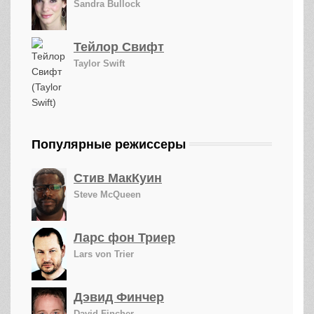
Sandra Bullock
Тейлор Свифт
Taylor Swift
Популярные режиссеры
Стив МакКуин
Steve McQueen
Ларс фон Триер
Lars von Trier
Дэвид Финчер
David Fincher