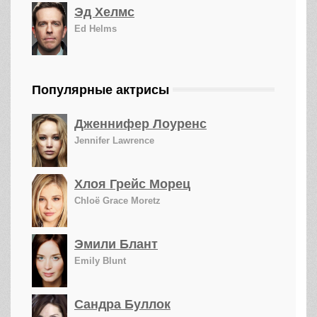
Эд Хелмс
Ed Helms
Популярные актрисы
Дженнифер Лоуренс
Jennifer Lawrence
Хлоя Грейс Морец
Chloë Grace Moretz
Эмили Блант
Emily Blunt
Сандра Буллок