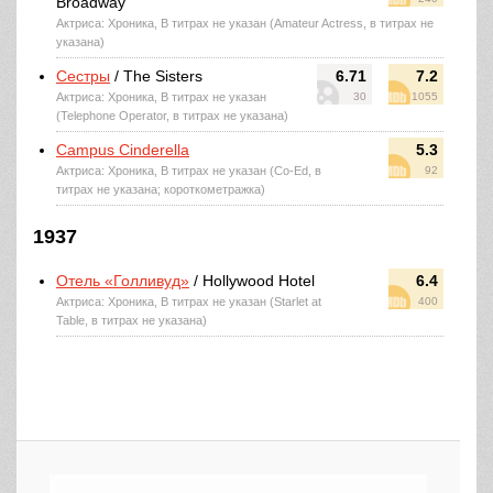
Broadway
Актриса: Хроника, В титрах не указан (Amateur Actress, в титрах не
указана)
Сестры
/ The Sisters
6.71
7.2
Актриса: Хроника, В титрах не указан
30
1055
(Telephone Operator, в титрах не указана)
Campus Cinderella
5.3
Актриса: Хроника, В титрах не указан (Co-Ed, в
92
титрах не указана; короткометражка)
1937
Отель «Голливуд»
/ Hollywood Hotel
6.4
Актриса: Хроника, В титрах не указан (Starlet at
400
Table, в титрах не указана)