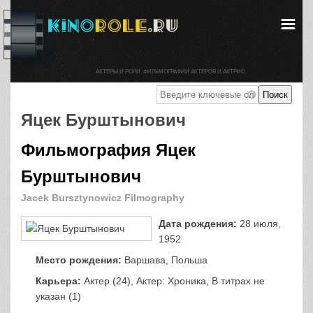
АКТЕРЫ И РОЛИ. ФИЛЬМОГРАФИИ АКТЕРОВ И АКТРИС.
Яцек Бурштынович
Фильмография Яцек
Бурштынович
Jacek Bursztynowicz Filmography
Дата рождения:
28 июля,
1952
Место рождения:
Варшава, Польша
Карьера:
Актер (24), Актер: Хроника, В титрах не
указан (1)