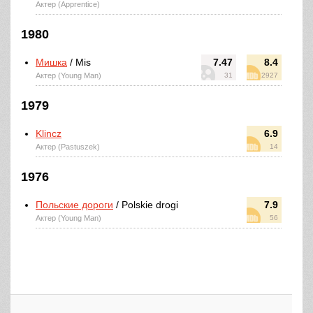
Актер (Apprentice)
1980
Мишка
/ Mis
7.47
8.4
Актер (Young Man)
31
2927
1979
Klincz
6.9
Актер (Pastuszek)
14
1976
Польские дороги
/ Polskie drogi
7.9
Актер (Young Man)
56