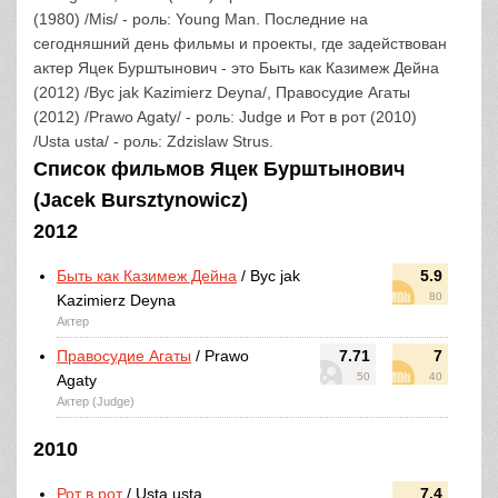
(1980) /Mis/ - роль: Young Man. Последние на
сегодняшний день фильмы и проекты, где задействован
актер Яцек Бурштынович - это Быть как Казимеж Дейна
(2012) /Byc jak Kazimierz Deyna/, Правосудие Агаты
(2012) /Prawo Agaty/ - роль: Judge и Рот в рот (2010)
/Usta usta/ - роль: Zdzislaw Strus.
Список фильмов Яцек Бурштынович
(Jacek Bursztynowicz)
2012
Быть как Казимеж Дейна
/ Byc jak
5.9
80
Kazimierz Deyna
Актер
Правосудие Агаты
/ Prawo
7.71
7
50
40
Agaty
Актер (Judge)
2010
Рот в рот
/ Usta usta
7.4