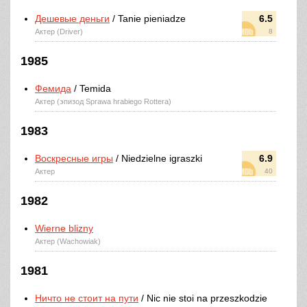
Дешевые деньги
/ Tanie pieniadze
6.5
Актер (Driver)
8
1985
Фемида
/ Temida
Актер (эпизод Sprawa hrabiego Rottera)
1983
Воскресные игры
/ Niedzielne igraszki
6.9
Актер
40
1982
Wierne blizny
Актер (Wachowiak)
1981
Ничто не стоит на пути
/ Nic nie stoi na przeszkodzie