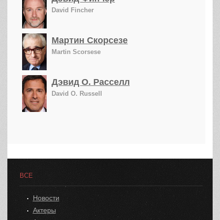
David Fincher
Мартин Скорсезе
Martin Scorsese
Дэвид О. Расселл
David O. Russell
ВСЕ
Новости
Актеры