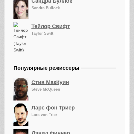
Сандра Буллок
Sandra Bullock
Тейлор Свифт
Taylor Swift
Популярные режиссеры
Стив МакКуин
Steve McQueen
Ларс фон Триер
Lars von Trier
Дэвид Финчер