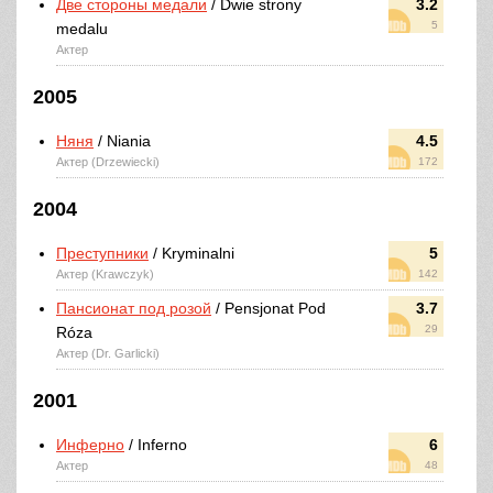
Две стороны медали
/ Dwie strony
3.2
5
medalu
Актер
2005
Няня
/ Niania
4.5
Актер (Drzewiecki)
172
2004
Преступники
/ Kryminalni
5
Актер (Krawczyk)
142
Пансионат под розой
/ Pensjonat Pod
3.7
29
Róza
Актер (Dr. Garlicki)
2001
Инферно
/ Inferno
6
Актер
48