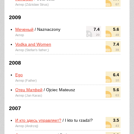
Актер (Zdzislaw Strus)
67
2009
Меченый
/ Naznaczony
7.4
5.6
Актер
20
49
Vodka and Women
7.4
Актер (Stefan's father;)
39
2008
Ego
6.4
Актер (Father)
10
Отец Матфей
/ Ojciec Mateusz
5.6
Актер (Jan Karas)
63
2007
И кто здесь управляет?
/ I kto tu rzadzi?
3.5
Актер (Andrzej)
43