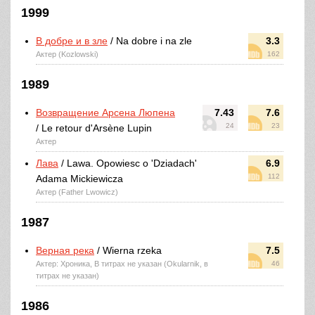
1999
В добре и в зле
/ Na dobre i na zle
3.3
Актер (Kozlowski)
162
1989
Возвращение Арсена Люпена
7.43
7.6
24
23
/ Le retour d'Arsène Lupin
Актер
Лава
/ Lawa. Opowiesc o 'Dziadach'
6.9
112
Adama Mickiewicza
Актер (Father Lwowicz)
1987
Верная река
/ Wierna rzeka
7.5
Актер: Хроника, В титрах не указан (Okularnik, в
46
титрах не указан)
1986