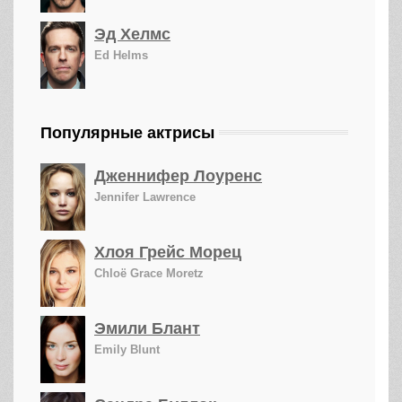
Эд Хелмс
Ed Helms
Популярные актрисы
Дженнифер Лоуренс
Jennifer Lawrence
Хлоя Грейс Морец
Chloë Grace Moretz
Эмили Блант
Emily Blunt