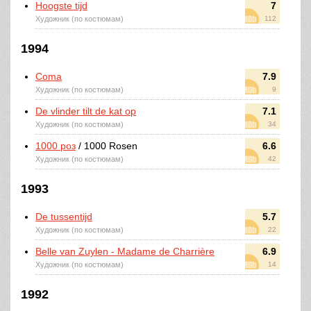
Hoogste tijd
7
Художник (по костюмам)
112
1994
Coma
7.9
Художник (по костюмам)
9
De vlinder tilt de kat op
7.1
Художник (по костюмам)
34
1000 роз
/ 1000 Rosen
6.6
Художник (по костюмам)
42
1993
De tussentijd
5.7
Художник (по костюмам)
22
Belle van Zuylen - Madame de Charrière
6.9
Художник (по костюмам)
14
1992