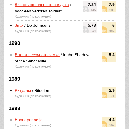
В честь пропавшего солдата
/
7.24
7.9
145
3230
Voor een verloren soldaat
Художник (по костюмам)
Знак
/ De Johnsons
5.78
6
Художник (по костюмам)
24
563
1990
В тени песочного замка
/ In the Shadow
5.4
9
of the Sandcastle
Художник (по костюмам)
1989
Ритуалы
/ Rituelen
5.9
Художник (по костюмам)
75
1988
Honneponnetje
4.4
Художник (по костюмам)
269