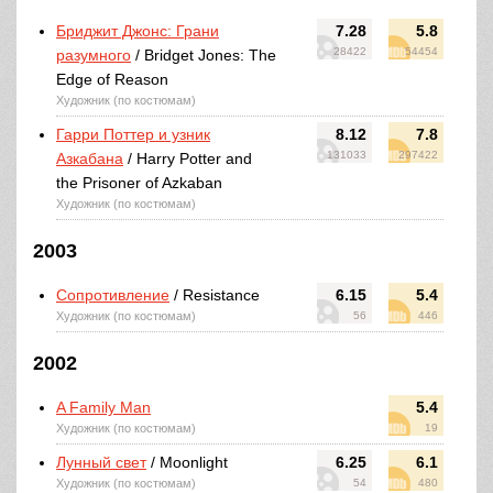
Бриджит Джонс: Грани
7.28
5.8
28422
54454
разумного
/ Bridget Jones: The
Edge of Reason
Художник (по костюмам)
Гарри Поттер и узник
8.12
7.8
131033
297422
Азкабана
/ Harry Potter and
the Prisoner of Azkaban
Художник (по костюмам)
2003
Сопротивление
/ Resistance
6.15
5.4
Художник (по костюмам)
56
446
2002
A Family Man
5.4
Художник (по костюмам)
19
Лунный свет
/ Moonlight
6.25
6.1
Художник (по костюмам)
54
480