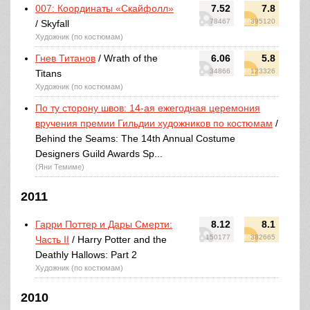
007: Координаты «Скайфолл»
7.52
7.8
78467
395120
/ Skyfall
Художник (по костюмам)
Гнев Титанов
/ Wrath of the
6.06
5.8
34866
123326
Titans
Художник (по костюмам)
По ту сторону швов: 14-ая ежегодная церемония
вручения премии Гильдии художников по костюмам
/
Behind the Seams: The 14th Annual Costume
Designers Guild Awards Sp...
(Яни Темиме)
2011
Гарри Поттер и Дары Смерти:
8.12
8.1
150177
382665
Часть II
/ Harry Potter and the
Deathly Hallows: Part 2
Художник (по костюмам)
2010