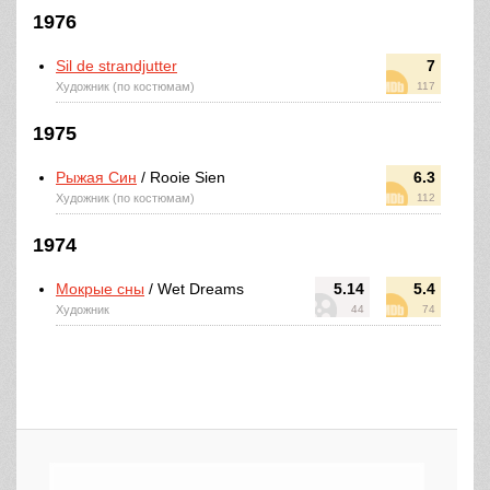
1976
Sil de strandjutter
7
Художник (по костюмам)
117
1975
Рыжая Син
/ Rooie Sien
6.3
Художник (по костюмам)
112
1974
Мокрые сны
/ Wet Dreams
5.14
5.4
Художник
44
74