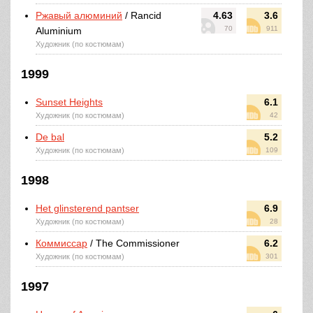
Ржавый алюминий
/ Rancid
4.63
3.6
70
911
Aluminium
Художник (по костюмам)
1999
Sunset Heights
6.1
Художник (по костюмам)
42
De bal
5.2
Художник (по костюмам)
109
1998
Het glinsterend pantser
6.9
Художник (по костюмам)
28
Коммиссар
/ The Commissioner
6.2
Художник (по костюмам)
301
1997