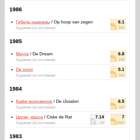
1986
Гибель надежды
/ Op hoop van zegen
6.1
Художник (по костюмам)
301
1985
Мечта
/ De Dream
6.8
Художник (по костюмам)
105
De prooi
5.1
Художник (по костюмам)
191
1984
Кафе-мороженое
/ De iJssalon
6.5
Художник (по костюмам)
112
Циске, крыса
/ Ciske de Rat
7.14
7
Художник (по костюмам)
15
1587
1983