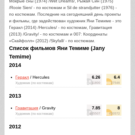
Мокрые сны (1974) /Wet Dreams/, Рыжая Син (1975)
/Rooie Sien/ - по костюмам и Sil de strandjutter (1976) -
по костюмам. Последние на сегодняшний день проекты
и фильмы, где задействован художник Яни Темиме - это
Геракл (2014) /Hercules/ - по костюмам, Гравитация
(2013) /Gravity/ - по костюмам и 007: Координаты
«Скайфолл» (2012) /Skyfall/ - по костюмам.
Список фильмов Яни Темиме (Jany
Temime)
2014
Геракл
/ Hercules
6.26
6.4
Художник (по костюмам)
11800
27546
2013
Гравитация
/ Gravity
7.85
8
Художник (по костюмам)
105507
420572
2012