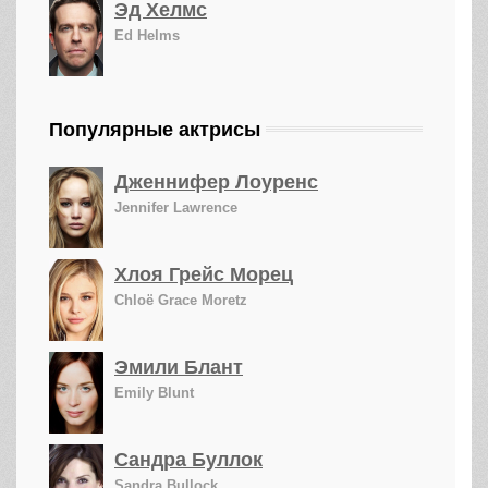
Эд Хелмс
Ed Helms
Популярные актрисы
Дженнифер Лоуренс
Jennifer Lawrence
Хлоя Грейс Морец
Chloë Grace Moretz
Эмили Блант
Emily Blunt
Сандра Буллок
Sandra Bullock