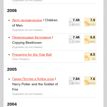
Художник (по костюмам)
2006
Дитя человеческое
/ Children
7.49
7.9
41141
305253
of Men
Художник (по костюмам)
Переписывая Бетховена
/
7.48
6.8
1788
9683
Copying Beethoven
Художник (по костюмам)
Preparing for the Yule Ball
8.5
(Яни Темиме;)
56
2005
Гарри Поттер и Кубок огня
/
7.84
7.6
107562
303534
Harry Potter and the Goblet of
Fire
Художник (по костюмам)
2004