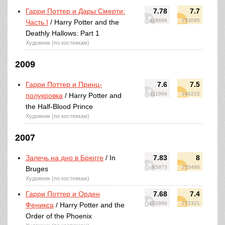
Гарри Поттер и Дары Смерти:
7.78
7.7
118898
253095
Часть I
/ Harry Potter and the
Deathly Hallows: Part 1
Художник (по костюмам)
2009
Гарри Поттер и Принц-
7.6
7.5
111094
246215
полукровка
/ Harry Potter and
the Half-Blood Prince
Художник (по костюмам)
2007
Залечь на дно в Брюгге
/ In
7.83
8
65973
255486
Bruges
Художник (по костюмам)
Гарри Поттер и Орден
7.68
7.4
102986
272321
Феникса
/ Harry Potter and the
Order of the Phoenix