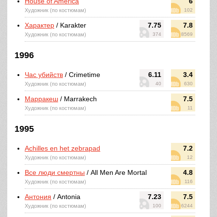
House of America
6
Художник (по костюмам)
102
Характер
/ Karakter
7.75
7.8
Художник (по костюмам)
374
8569
1996
Час убийств
/ Crimetime
6.11
3.4
Художник (по костюмам)
40
630
Марракеш
/ Marrakech
7.5
Художник (по костюмам)
11
1995
Achilles en het zebrapad
7.2
Художник (по костюмам)
12
Все люди смертны
/ All Men Are Mortal
4.8
Художник (по костюмам)
116
Антония
/ Antonia
7.23
7.5
Художник (по костюмам)
100
6244