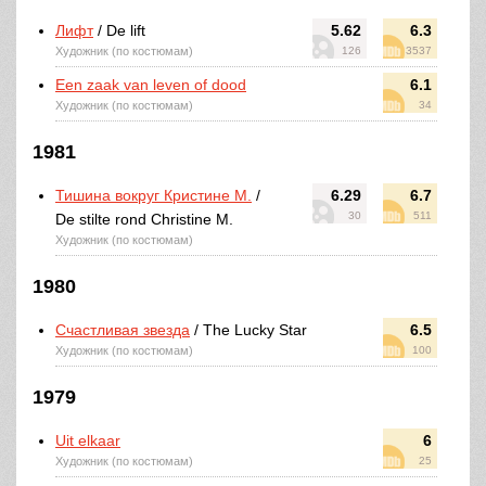
Лифт
/ De lift
5.62
6.3
Художник (по костюмам)
126
3537
Een zaak van leven of dood
6.1
Художник (по костюмам)
34
1981
Тишина вокруг Кристине М.
/
6.29
6.7
30
511
De stilte rond Christine M.
Художник (по костюмам)
1980
Счастливая звезда
/ The Lucky Star
6.5
Художник (по костюмам)
100
1979
Uit elkaar
6
Художник (по костюмам)
25