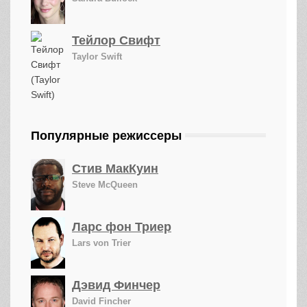
Тейлор Свифт
Taylor Swift
Популярные режиссеры
Стив МакКуин
Steve McQueen
Ларс фон Триер
Lars von Trier
Дэвид Финчер
David Fincher