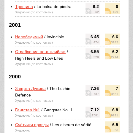
Трещина
/ La balsa de piedra
6.2
6
Художник (по костюмам)
62
499
2001
Непобедимый
/ Invincible
6.45
6.6
Художник (по костюмам)
474
3142
Ограбление по-английски
/
6.55
6.2
329
2914
High Heels and Low Lifes
Художник (по костюмам)
2000
Защита Лужина
/ The Luzhin
7.36
7
737
3561
Defence
Художник (по костюмам)
Гангстер №1
/ Gangster No. 1
7.12
6.8
Художник (по костюмам)
1581
9931
Счётчики правды
/ Les diseurs de vérité
6.5
Художник
56