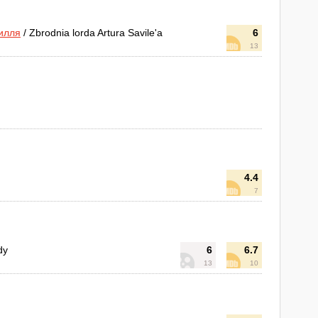
илля
/ Zbrodnia lorda Artura Savile'a
6
13
4.4
7
dy
6
6.7
13
10