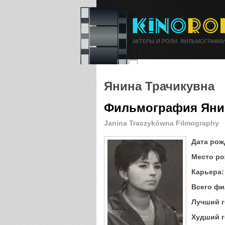
АКТЕРЫ И РОЛИ. ФИЛЬМОГРАФИИ
Янина Трачикувна
Фильмография Яни
Janina Traczykówna Filmography
Дата рож
Место ро
Карьера:
Всего фи
Лучший г
Худший г