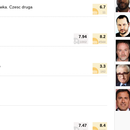
wka. Czesc druga
6.7
11
7.94
8.2
1002
4544
e
3.3
162
7.47
8.4