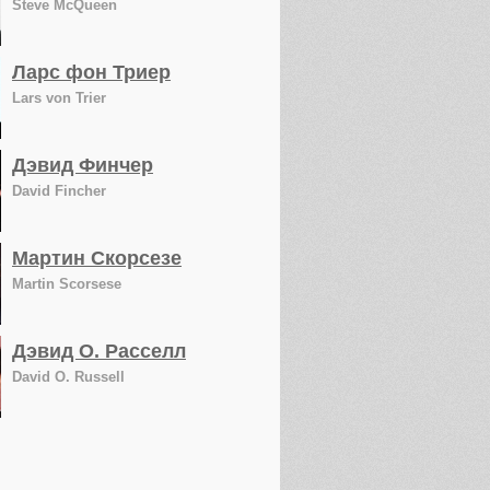
Steve McQueen
Ларс фон Триер
Lars von Trier
Дэвид Финчер
David Fincher
Мартин Скорсезе
Martin Scorsese
Дэвид О. Расселл
David O. Russell