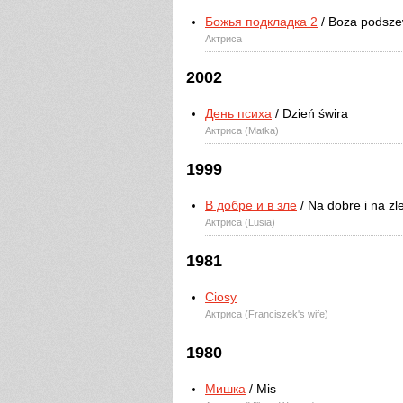
Божья подкладка 2
/ Boza podsze
Актриса
2002
День психа
/ Dzień świra
Актриса (Matka)
1999
В добре и в зле
/ Na dobre i na zl
Актриса (Lusia)
1981
Ciosy
Актриса (Franciszek's wife)
1980
Мишка
/ Mis