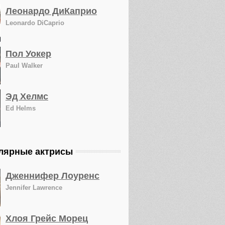
Леонардо ДиКаприо
Leonardo DiCaprio
Пол Уокер
Paul Walker
Эд Хелмс
Ed Helms
лярные актрисы
Дженнифер Лоуренс
Jennifer Lawrence
Хлоя Грейс Морец