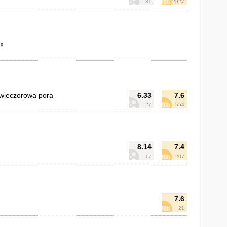
31
2927
ux
 wieczorowa pora
6.33
7.6
27
554
8.14
7.4
17
207
7.6
21