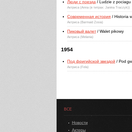
Люди с поезда
/ Ludzie z pociagu
Актриса (Anna (в титрах: Janina Traczyk))
Современная история
/ Historia
Актриса (Barmaid Zosia)
Пиковый валет
/ Walet pikowy
Актриса (Melania)
1954
Под фригийской звездой
/ Pod gw
Актриса (Fela)
ВСЕ
Новости
Актеры