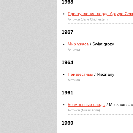
1968
Преступление лорда Артура Сев
Актриса (Jane Chichester;)
1967
Мир ужаса
/ Świat grozy
Актриса
1964
Неизвестный
/ Nieznany
Актриса
1961
Безмолвные следы
/ Milczace sla
Актриса (Nurse Anna)
1960