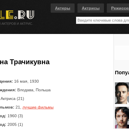
Актеры
Актрисы
Режисс
 АКТЕРОВ И АКТРИС.
на Трачикувна
Попу
дения:
16 мая, 1930
ждения:
Влодава, Польша
Актриса (21)
льмов:
21,
лучшие фильмы
од:
1960 (3)
од:
2005 (1)