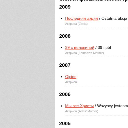
2009
Последняя акция
/ Ostatnia akcja
Актриса (Zosia)
2008
39 с половиной
/ 39 i pól
Актриса (Tomasz's Mother)
2007
Ojciec
Актриса
2006
Мы все Христы
/ Wszyscy jestesm
Актриса (Adas' Mother)
2005