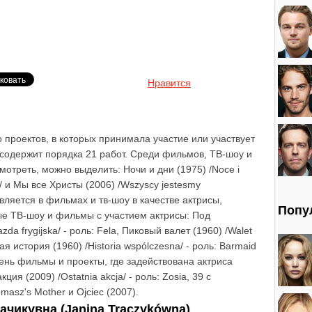
Нравится
 проектов, в которых принимала участие или участвует
 содержит порядка 21 работ. Среди фильмов, ТВ-шоу и
мотреть, можно выделить: Ночи и дни (1975) /Noce i
ra/ и Мы все Христы (2006) /Wszyscy jestesmy
вляется в фильмах и тв-шоу в качестве актрисы,
Попу
ые ТВ-шоу и фильмы с участием актрисы: Под
da frygijska/ - роль: Fela, Пиковый валет (1960) /Walet
я история (1960) /Historia wspólczesna/ - роль: Barmaid
ень фильмы и проекты, где задействована актриса
ия (2009) /Ostatnia akcja/ - роль: Zosia, 39 с
omasz's Mother и Ojciec (2007).
чикувна (Janina Traczykówna)