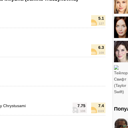
5.1
127
6.3
109
y Chrystusami
7.75
7.4
Попу
106
1119