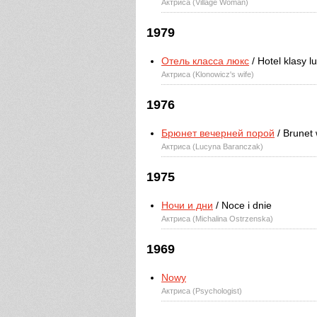
Актриса (Village Woman)
1979
Отель класса люкс
/ Hotel klasy l
Актриса (Klonowicz's wife)
1976
Брюнет вечерней порой
/ Brunet
Актриса (Lucyna Baranczak)
1975
Ночи и дни
/ Noce i dnie
Актриса (Michalina Ostrzenska)
1969
Nowy
Актриса (Psychologist)