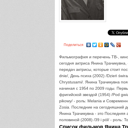
Поделиться
Фильмография и перечень ТВ-, кино
сегодня актриса Янина Трачикувна,
передач актрисы, которые стоит пос
dnie/, День психа (2002) /Dzień świ
Chrystusami/. Янина Трачикувна поя
начиная с 1954 по 2009 годы. Перв
фригийской звездой (1954) /Pod gwiaz
pikowy/ - роль: Melania и Современна
Zosia. Последние на сегодняшний д
Янина Трачикувна - это Последняя акц
половиной (2008) /39 i pól/ - роль: T
Список фильмов Янина Тра