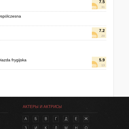
7.5
31
 wspólczesna
7.2
20
iazda frygijska
5.9
13
АКТЕРЫ И АКТРИСЫ
А
Б
В
Г
Д
Е
Ж
З
И
К
Л
М
Н
О