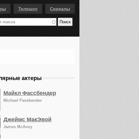
еры
Телешоу
Сериалы
лярные актеры
Майкл Фассбендер
Michael Fassbender
Джеймс МакЭвой
James McAvoy