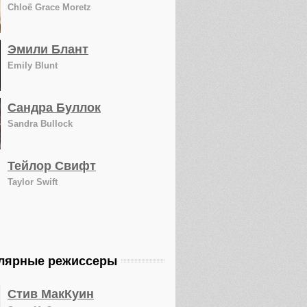
Chloë Grace Moretz
Эмили Блант
Emily Blunt
Сандра Буллок
Sandra Bullock
Тейлор Свифт
Taylor Swift
лярные режиссеры
Стив МакКуин