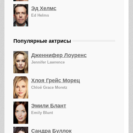
Эд Хелмс
Ed Helms
Популярные актрисы
Дженнифер Лоуренс
Jennifer Lawrence
Хлоя Грейс Морец
Chloë Grace Moretz
Эмили Блант
Emily Blunt
Сандра Буллок