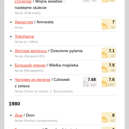
42
253
столетие
/ Wojna swiatów -
nastepne stulecie
Актер (Policeman)
Амнистия
/ Amnestia
7
Актер
10
Yokohama
Актер (Lt. Witek)
Детские вопросы
/ Dziecinne pytania
7.1
Актер (Sergeant MO)
16
Большой пикник
/ Wielka majówka
7.5
Актер (Receptionist)
46
Человек из железа
/ Czlowiek
7.68
7.6
201
1597
z zelaza
Актер (Driver (в титрах: Z. Buczkowski))
1980
Дом
/ Dom
8
Актер (Henryk Lermaszewski)
82