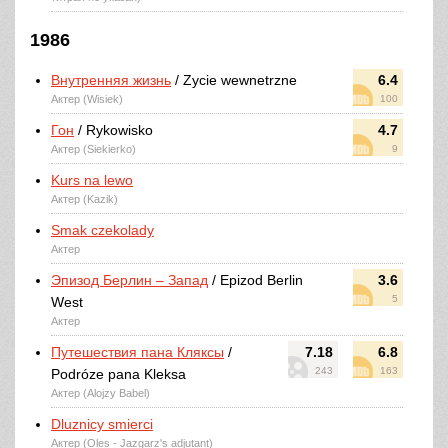
1986
Внутренняя жизнь
/ Zycie wewnetrzne
6.4
Актер (Wisiek)
100
Гон
/ Rykowisko
4.7
Актер (Siekierko)
9
Kurs na lewo
Актер (Kazik)
Smak czekolady
Актер
Эпизод Берлин ‒ Запад
/ Epizod Berlin
3.6
5
West
Актер
Путешествия пана Кляксы
/
7.18
6.8
243
163
Podróze pana Kleksa
Актер (Alojzy Babel)
Dluznicy smierci
Актер (Oles - Jazgarz's adjutant)