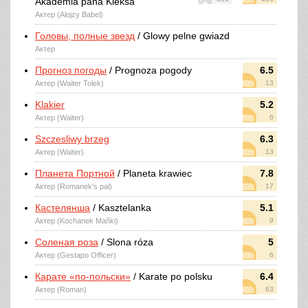
Akademia pana Kleksa
Актер (Alojzy Babel)
Головы, полные звезд
/ Glowy pelne gwiazd
Актер
Прогноз погоды
/ Prognoza pogody
6.5
Актер (Waiter Tolek)
13
Klakier
5.2
Актер (Waiter)
6
Szczesliwy brzeg
6.3
Актер (Waiter)
13
Планета Портной
/ Planeta krawiec
7.8
Актер (Romanek's pal)
17
Кастелянша
/ Kasztelanka
5.1
Актер (Kochanek Mañki)
9
Соленая роза
/ Slona róza
5
Актер (Gestapo Officer)
6
Карате «по-польски»
/ Karate po polsku
6.4
Актер (Roman)
63