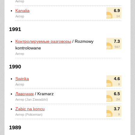
Актер
Kanalia
6.9
Актер
14
1991
Контролируемые разговоры
/ Rozmowy
7.3
587
kontrolowane
Актер
1990
Swinka
4.6
Актер
9
Лавочник
/ Kramarz
6.5
Актер (Jan Zawadzki)
24
Zabic na koncu
3.7
Актер (Policeman)
9
1989