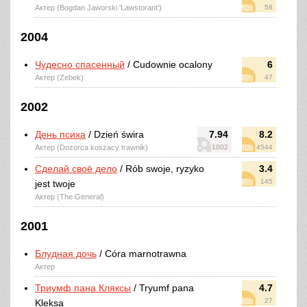
Актер (Bogdan Jaworski 'Lawstorant')
58
2004
Чудесно спасенный
/ Cudownie ocalony
6
Актер (Zebek)
47
2002
День психа
/ Dzień świra
7.94
8.2
Актер (Dozorca koszacy trawnik)
1002
4544
Сделай своё дело
/ Rób swoje, ryzyko
3.4
145
jest twoje
Актер (The General)
2001
Блудная дочь
/ Córa marnotrawna
Актер
Триумф пана Кляксы
/ Tryumf pana
4.7
27
Kleksa