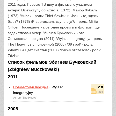
2011 годы. Первые ТВ-шоу и фильмы с участием
актера: Dziewczyny do wziecia (1972), Майор Хубаль
(1973) /Hubal/ - роль: Thief Sawicki и Извините, здесь
бьют? (1976) /Przepraszam, czy tu bija?/ - роль: Militia
Officer. Последние на сегодня проекты и фильмы, где
задействован актер Збигнев Бучковский - это
Совместная поездка (2011) /Wyjazd integracyjny/ - роль:
The Heavy, 39 с половиной (2008) /39 i pól/ - роль:
Wladziu и Цвет счастья (2007) /Barwy szczescia/ - роль:
Zdzisio.
Список фильмов Збигнев Бучковский
(Zbigniew Buczkowski)
2011
Совместная поездка
/ Wyjazd
2.8
315
integracyjny
Актер (The Heavy)
2008