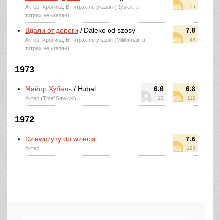
Актер: Хроника, В титрах не указан (Rysiek, в
56
титрах не указан)
Вдали от дороги
/ Daleko od szosy
7.8
Актер: Хроника, В титрах не указан (Militiaman, в
48
титрах не указан)
1973
Майор Хубаль
/ Hubal
6.6
6.8
Актер (Thief Sawicki)
13
112
1972
Dziewczyny do wziecia
7.6
Актер
198