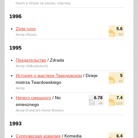
beach в титрах не указан, озвучка)
1996
Zlote runo
5.6
Актер (Rysio)
54
1995
Предательство
/ Zdrada
Актер (Volksdeutsch)
История о мастере Твардовском
/ Dzieje
5
43
mistrza Twardowskiego
Актер
Ничего смешного
/ Nic
6.78
7.4
49
1116
smiesznego
Актер (Funeral's Home Worker)
1993
Супружеская комедия
/ Komedia
6.4