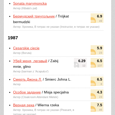
Sonata marymoncka
Актер (Kibala's pal)
Бермудский треугольник
/ Trójkat
6.9
49
bermudzki
Актер: Хроника, В титрах не указан (Instructor, в титрах не указан)
1987
Cesarskie ciecie
5.9
Актер (Boruta)
23
Убей меня, легавый
/ Zabij
6.29
6.5
12
137
mnie, glino
Актер (barman z 'Acapulco')
Смерть Джона Л.
/ Smierc Johna L.
6.5
Актер
8
Особое задание
/ Misja specjalna
4.3
Актер (Cloakroom Attendant Mietek)
23
Верная река
/ Wierna rzeka
7.5
Актер: Хроника, В титрах не указан (Peasant, в
46
титрах не указан)