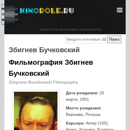
АКТЕРЫ И РОЛИ. ФИЛЬМОГРАФИИ АКТЕРОВ И АКТРИС.
Збигнев Бучковский
Фильмография Збигнев
Бучковский
Zbigniew Buczkowski Filmography
Дата рождения:
20
марта, 1951
Место рождения:
Варшава, Польша
Карьера:
Актер (100),
Актер: Хроника, В титрах