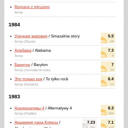
Romans z intruzem
Актер
1984
Уличная жаровня
/ Smazalnia story
5.5
Актер (Zbynio)
19
Алабама
/ Alabama
7.3
Актер
9
Баритон
/ Baryton
7
Актер (Journalist on train)
20
Это только рок
/ To tylko rock
6.4
Актер (Kowalski)
14
1983
Альтернативы 4
/ Alternatywy 4
8.3
Актер (Peddler)
504
Академия пана Кляксы
/
7.23
7.1
351
415