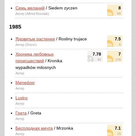
Семь желаний
/ Siedem zyczen
8
Актер (Alfred Rosolak)
69
1985
Ядовитые растения
/ Rosliny trujace
7.5
Актер (Driver)
6
Хроника любовных
7.78
7
56
179
происшествий
/ Kronika
wypadków milosnych
Актер
Menedzer
Актер
Lustro
Актер
Грета
/ Greta
Актер
Бесплодная мечта
/ Mrzonka
7.1
Актер
15