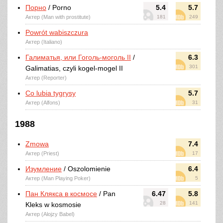
Порно
/ Porno
5.4
5.7
Актер (Man with prostitute)
181
249
Powrót wabiszczura
Актер (Italiano)
Галиматья, или Гоголь-моголь II
/
6.3
301
Galimatias, czyli kogel-mogel II
Актер (Reporter)
Co lubia tygrysy
5.7
Актер (Alfons)
31
1988
Zmowa
7.4
Актер (Priest)
17
Изумление
/ Oszolomienie
6.4
Актер (Man Playing Poker)
5
Пан Клякса в космосе
/ Pan
6.47
5.8
28
141
Kleks w kosmosie
Актер (Alojzy Babel)