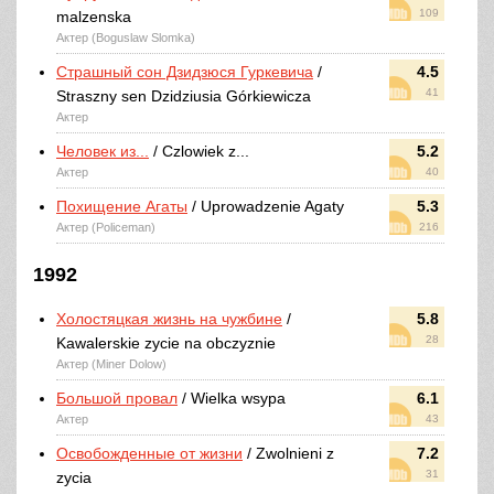
109
malzenska
Актер (Boguslaw Slomka)
Страшный сон Дзидзюся Гуркевича
/
4.5
41
Straszny sen Dzidziusia Górkiewicza
Актер
Человек из...
/ Czlowiek z...
5.2
Актер
40
Похищение Агаты
/ Uprowadzenie Agaty
5.3
Актер (Policeman)
216
1992
Холостяцкая жизнь на чужбине
/
5.8
28
Kawalerskie zycie na obczyznie
Актер (Miner Dolow)
Большой провал
/ Wielka wsypa
6.1
Актер
43
Освобожденные от жизни
/ Zwolnieni z
7.2
31
zycia