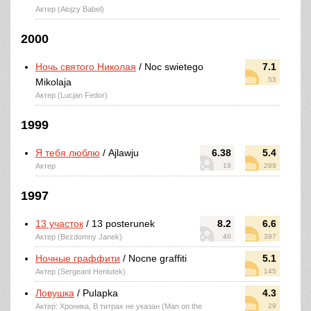
Актер (Alojzy Babel)
2000
Ночь святого Николая
/ Noc swietego
7.1
53
Mikolaja
Актер (Lucjan Fedor)
1999
Я тебя люблю
/ Ajlawju
6.38
5.4
Актер
19
299
1997
13 участок
/ 13 posterunek
8.2
6.6
Актер (Bezdomny Janek)
40
397
Ночные граффити
/ Nocne graffiti
5.1
Актер (Sergeant Heniutek)
145
Ловушка
/ Pulapka
4.3
Актер: Хроника, В титрах не указан (Man on the
29