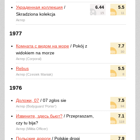
Украденная коллекция
/
6.44
5.5
15
11
Skradziona kolekcja
Актер
1977
Комната с видом на море
/ Pokój z
7.7
30
widokiem na morze
Актер (Corporal)
Rebus
5.5
Актер (Czesiek Maniak)
8
1976
Доложи, 07
/ 07 zglos sie
7.5
Актер (Bodyguard 'Porter')
94
Извините, здесь бьют?
/ Przepraszam,
7.1
118
czy tu bija?
Актер (Militia Officer)
Польские дороги
/ Polskie drogi
7.9