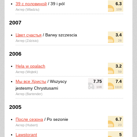
39 с половиной
/ 39 i pól
6.3
Актер (Wladziu)
109
2007
Цвет счастья
/ Barwy szczescia
3.4
Актер (Zdzisio)
26
2006
Hela w opalach
3.2
Актер (Wojtek)
59
Мы все Христы
/ Wszyscy
7.75
7.4
106
1119
jestesmy Chrystusami
Актер (Bartender)
2005
После сезона
/ Po sezonie
6.7
Актер (Hubert)
23
Lawstorant
5