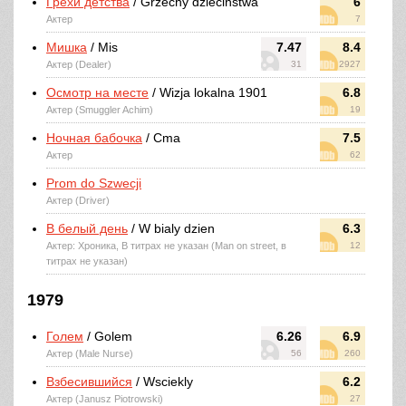
Грехи детства
/ Grzechy dziecinstwa
6
Актер
7
Мишка
/ Mis
7.47
8.4
Актер (Dealer)
31
2927
Осмотр на месте
/ Wizja lokalna 1901
6.8
Актер (Smuggler Achim)
19
Ночная бабочка
/ Cma
7.5
Актер
62
Prom do Szwecji
Актер (Driver)
В белый день
/ W bialy dzien
6.3
Актер: Хроника, В титрах не указан (Man on street, в
12
титрах не указан)
1979
Голем
/ Golem
6.26
6.9
Актер (Male Nurse)
56
260
Взбесившийся
/ Wsciekly
6.2
Актер (Janusz Piotrowski)
27