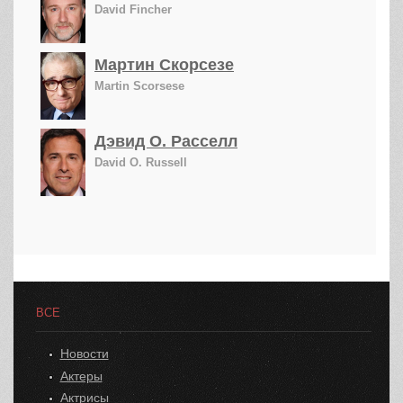
David Fincher
Мартин Скорсезе
Martin Scorsese
Дэвид О. Расселл
David O. Russell
ВСЕ
Новости
Актеры
Актрисы