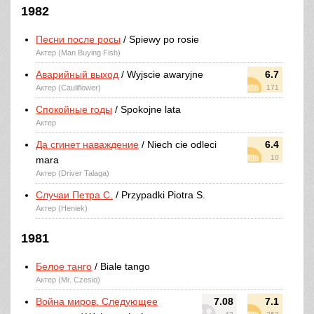
1982
Песни после росы
/ Spiewy po rosie
Актер (Man Buying Fish)
Аварийный выход
/ Wyjscie awaryjne
6.7
Актер (Cauliflower)
171
Спокойные годы
/ Spokojne lata
Актер
Да сгинет наваждение
/ Niech cie odleci
6.4
10
mara
Актер (Driver Talaga)
Случаи Петра С.
/ Przypadki Piotra S.
Актер (Heniek)
1981
Белое танго
/ Biale tango
Актер (Mr. Czesio)
Война миров. Следующее
7.08
7.1