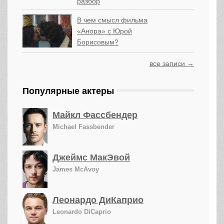
разбор
В чем смысл фильма
«Анора» с Юрой
Борисовым?
все записи →
Популярные актеры
Майкл Фассбендер
Michael Fassbender
Джеймс МакЭвой
James McAvoy
Леонардо ДиКаприо
Leonardo DiCaprio