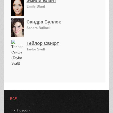
Эмили Блант
Emily Blunt
Сандра Буллок
Sandra Bullock
Тейлор Свифт
Taylor Swift
ВСЕ
Новости