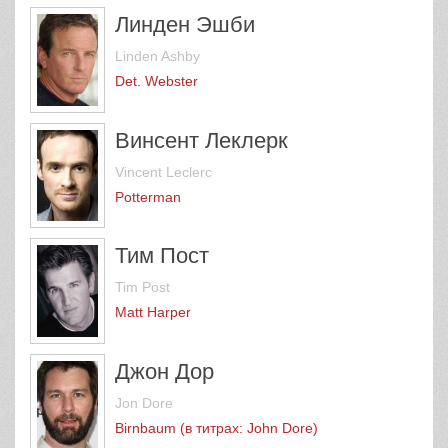
Линден Эшби
Linden Ashby
Det. Webster
Винсент Леклерк
Vincent Leclerc
Potterman
Тим Пост
Tim Post
Matt Harper
Джон Дор
Jon Dore
Birnbaum (в титрах: John Dore)