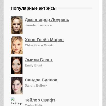
Популярные актрисы
Дженнифер Лоуренс
Jennifer Lawrence
Хлоя Грейс Морец
Chloë Grace Moretz
Эмили Блант
Emily Blunt
Сандра Буллок
Sandra Bullock
Тейлор Свифт
Taylor Swift