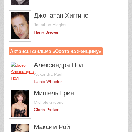
Джонатан Хиггинс
Jonathan Higgins
Harry Brewer
Актрисы фильма «Охота на женщину»
Александра Пол
Alexandra Paul
Lainie Wheeler
Мишель Грин
Michele Greene
Gloria Parker
Максим Рой