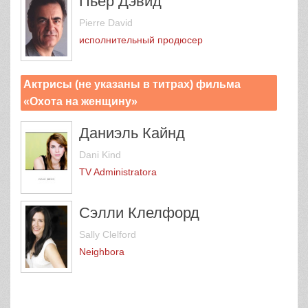
Пьер Дэвид
Pierre David
исполнительный продюсер
Актрисы (не указаны в титрах) фильма
«Охота на женщину»
Даниэль Кайнд
Dani Kind
TV Administratorа
Сэлли Клелфорд
Sally Clelford
Neighborа