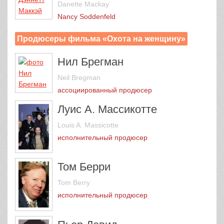
Danette Mackay
Nancy Soddenfeld
Продюсеры фильма «Охота на женщину»
Нил Брегман
Neil Bregman
ассоциированный продюсер
Луис А. Массикотте
Louis A. Massicotte
исполнительный продюсер
Том Берри
Tom Berry
исполнительный продюсер