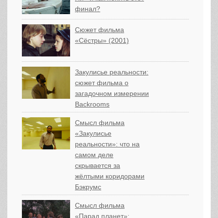
финал?
Сюжет фильма
«Сёстры» (2001)
Закулисье реальности:
сюжет фильма о
загадочном измерении
Backrooms
Смысл фильма
«Закулисье
реальности»: что на
самом деле
скрывается за
жёлтыми коридорами
Бэкрумс
Смысл фильма
«Парад планет»: