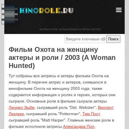
АКТЕРЫ И РОЛИ. ФИЛЬМОГРАФИИ АКТЕРОВ И АКТРИС.
Фильм Охота на женщину
актеры и роли / 2003 (A Woman
Hunted)
Тут собраны все актрисы и актеры фильма Охота на
женщину. В перечне актрис и актеров, снявшихся в
кинофильме Охота на женщину 2003 года, также
содержится информация о ролях и героях, которых они
сыграли. Основные роли в фильме сыграли актеры
Линден Эшби
, сыгравший роль "Det. Webster",
Винсент
Леклерк
, сыгравший роль "Potterman",
Тим Пост
,
сыгравший роль "Matt Harper". Главные женские роли в
фильме исполнили актрисы
Александра Пол
,