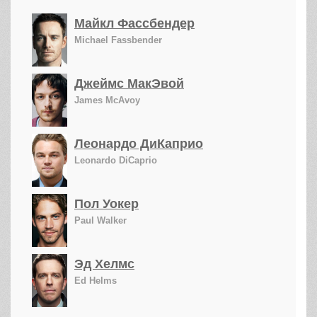
Майкл Фассбендер
Michael Fassbender
Джеймс МакЭвой
James McAvoy
Леонардо ДиКаприо
Leonardo DiCaprio
Пол Уокер
Paul Walker
Эд Хелмс
Ed Helms