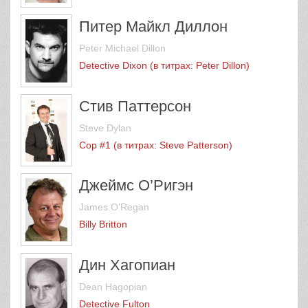
Питер Майкл Диллон
Peter Michael Dillon
Detective Dixon (в титрах: Peter Dillon)
Стив Паттерсон
Steve Dylan
Cop #1 (в титрах: Steve Patterson)
Джеймс О’Ригэн
James O'Regan
Billy Britton
Дин Хагопиан
Dean Hagopian
Detective Fulton