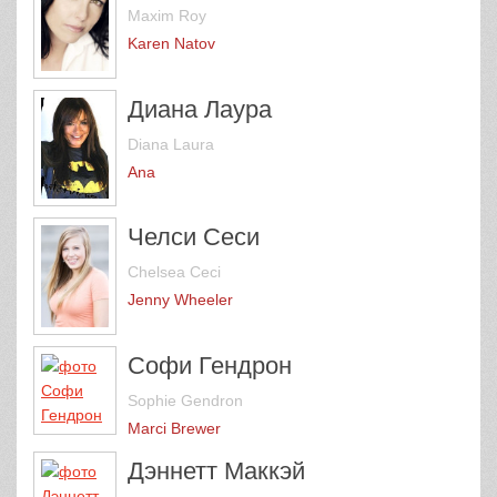
Maxim Roy
Karen Natov
Диана Лаура
Diana Laura
Ana
Челси Сеси
Chelsea Ceci
Jenny Wheeler
Софи Гендрон
Sophie Gendron
Marci Brewer
Дэннетт Маккэй