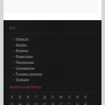
ВСЕ
Новости
Актеры
Актрисы
Режиссеры
Продюсеры
Сценаристы
Русские сериалы
Телешоу
АКТЕРЫ И АКТРИСЫ
А
Б
В
Г
Д
Е
Ж
З
И
К
Л
М
Н
О
П
Р
С
Т
У
Ф