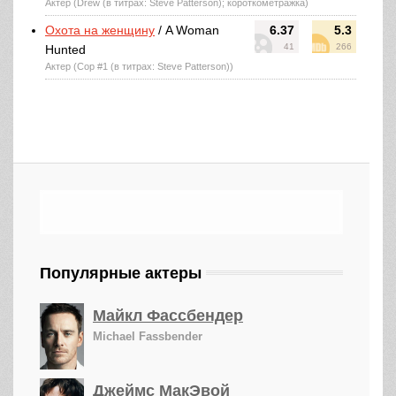
Актер (Drew (в титрах: Steve Patterson); короткометражка)
Охота на женщину
/ A Woman
6.37
5.3
41
266
Hunted
Актер (Cop #1 (в титрах: Steve Patterson))
Популярные актеры
Майкл Фассбендер
Michael Fassbender
Джеймс МакЭвой