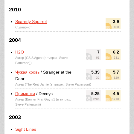
2010
Scaredy Squirrel
3.9
Сценарист
100
2004
H2O
7
6.2
Актер (CSIS Agent (в титрах: Steve
61
231
Patterson))
Чужая кровь
/ Stranger at the
5.39
5.7
32
329
Door
Актер (The Real Jamie (в титрах: Steve Patterson))
Приманки
/ Decoys
5.25
4.5
Актер (Banner Frat Guy #1 (в титрах:
1294
3718
Steve Patterson))
2003
Sight Lines