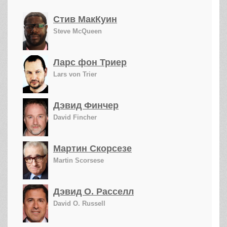
Стив МакКуин
Steve McQueen
Ларс фон Триер
Lars von Trier
Дэвид Финчер
David Fincher
Мартин Скорсезе
Martin Scorsese
Дэвид О. Расселл
David O. Russell