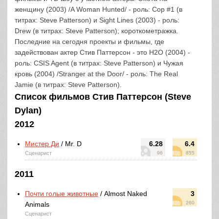
женщину (2003) /A Woman Hunted/ - роль: Cop #1 (в
титрах: Steve Patterson) и Sight Lines (2003) - роль:
Drew (в титрах: Steve Patterson); короткометражка.
Последние на сегодня проекты и фильмы, где
задействован актер Стив Паттерсон - это H2O (2004) -
роль: CSIS Agent (в титрах: Steve Patterson) и Чужая
кровь (2004) /Stranger at the Door/ - роль: The Real
Jamie (в титрах: Steve Patterson).
Список фильмов Стив Паттерсон (Steve
Dylan)
2012
Мистер Ди
/ Mr. D
6.28
6.4
Сценарист
96
855
2011
Почти голые животные
/ Almost Naked
3
260
Animals
Сценарист