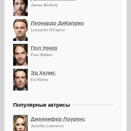
James McAvoy
Леонардо ДиКаприо
Leonardo DiCaprio
Пол Уокер
Paul Walker
Эд Хелмс
Ed Helms
Популярные актрисы
Дженнифер Лоуренс
Jennifer Lawrence