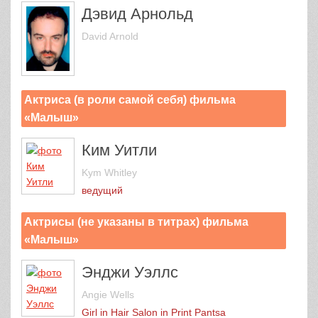
Дэвид Арнольд
David Arnold
Актриса (в роли самой себя) фильма
«Малыш»
Ким Уитли
Kym Whitley
ведущий
Актрисы (не указаны в титрах) фильма
«Малыш»
Энджи Уэллс
Angie Wells
Girl in Hair Salon in Print Pantsа