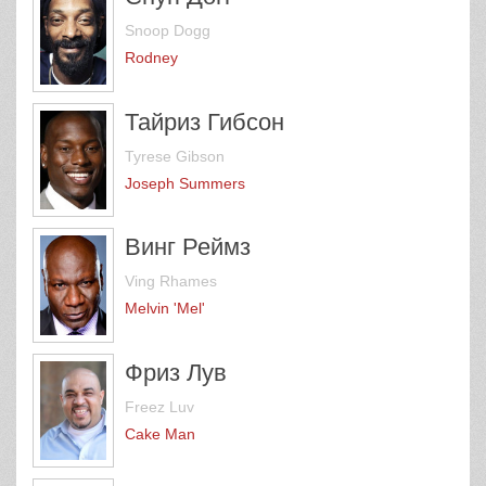
Snoop Dogg
Rodney
Тайриз Гибсон
Tyrese Gibson
Joseph Summers
Винг Реймз
Ving Rhames
Melvin 'Mel'
Фриз Лув
Freez Luv
Cake Man