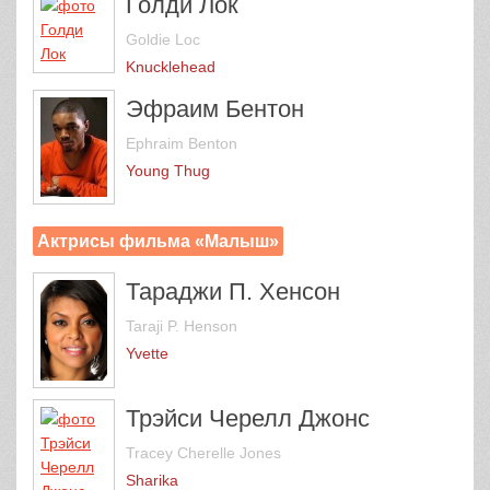
Голди Лок
Goldie Loc
Knucklehead
Эфраим Бентон
Ephraim Benton
Young Thug
Актрисы фильма «Малыш»
Тараджи П. Хенсон
Taraji P. Henson
Yvette
Трэйси Черелл Джонс
Tracey Cherelle Jones
Sharika