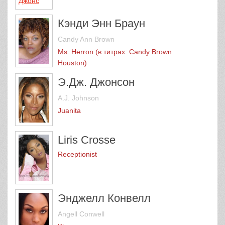
Кэнди Энн Браун
Candy Ann Brown
Ms. Herron (в титрах: Candy Brown
Houston)
Э.Дж. Джонсон
A.J. Johnson
Juanita
Liris Crosse
Receptionist
Энджелл Конвелл
Angell Conwell