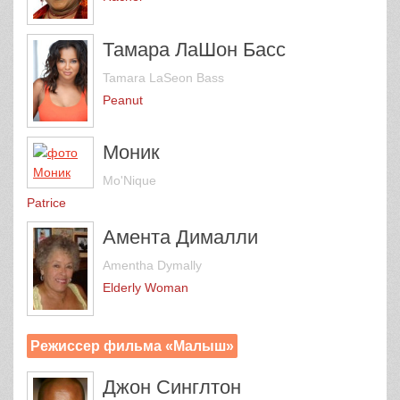
Тамара ЛаШон Басс
Tamara LaSeon Bass
Peanut
Моник
Mo'Nique
Patrice
Амента Дималли
Amentha Dymally
Elderly Woman
Режиссер фильма «Малыш»
Джон Синглтон