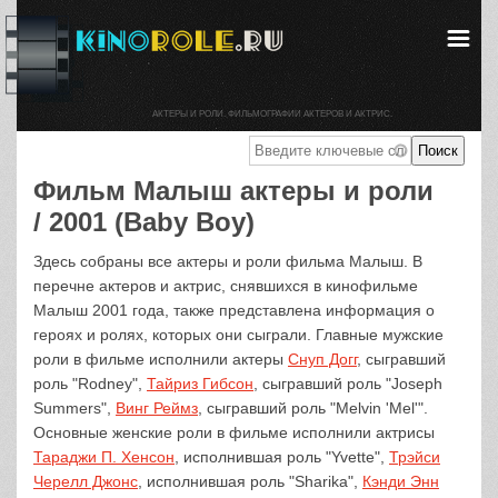
АКТЕРЫ И РОЛИ. ФИЛЬМОГРАФИИ АКТЕРОВ И АКТРИС.
Фильм Малыш актеры и роли
/ 2001 (Baby Boy)
Здесь собраны все актеры и роли фильма Малыш. В
перечне актеров и актрис, снявшихся в кинофильме
Малыш 2001 года, также представлена информация о
героях и ролях, которых они сыграли. Главные мужские
роли в фильме исполнили актеры
Снуп Догг
, сыгравший
роль "Rodney",
Тайриз Гибсон
, сыгравший роль "Joseph
Summers",
Винг Реймз
, сыгравший роль "Melvin 'Mel'".
Основные женские роли в фильме исполнили актрисы
Тараджи П. Хенсон
, исполнившая роль "Yvette",
Трэйси
Черелл Джонс
, исполнившая роль "Sharika",
Кэнди Энн