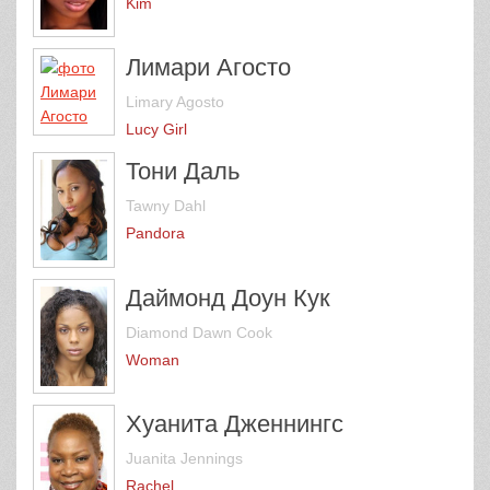
Kim
Лимари Агосто
Limary Agosto
Lucy Girl
Тони Даль
Tawny Dahl
Pandora
Даймонд Доун Кук
Diamond Dawn Cook
Woman
Хуанита Дженнингс
Juanita Jennings
Rachel