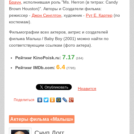
Браун
, исполнившая роль "Ms. Herron (в титрах: Candy
Brown Houston)". Авторы и Создатели фильма:
режиссер -
Джон Синглтон
, художник -
Рут Е. Картер
(по
костюмам).
Фильмографии всех актеров, актрис и создателей
фильма Малыш / Baby Boy (2001) можно найти по
соответствующим ссылкам (фото актера).
7.17
Рейтинг KinoPoisk.ru:
(164)
6.4
Рейтинг IMDb.com:
(7795)
Нравится
Поделиться
Актеры фильма «Малыш»
Снуп Догг