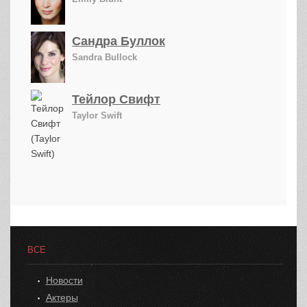
Сандра Буллок
Sandra Bullock
Тейлор Свифт
Taylor Swift
ВСЕ
Новости
Актеры