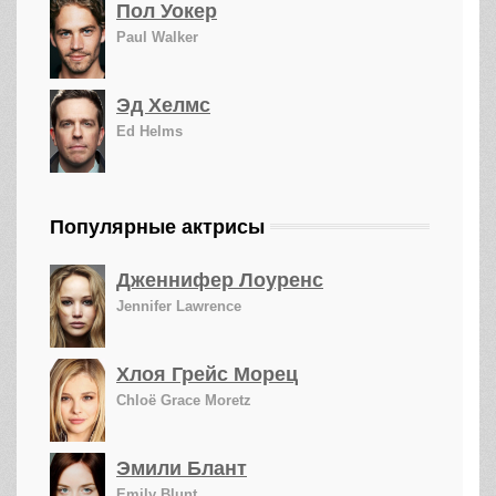
Пол Уокер
Paul Walker
Эд Хелмс
Ed Helms
Популярные актрисы
Дженнифер Лоуренс
Jennifer Lawrence
Хлоя Грейс Морец
Chloë Grace Moretz
Эмили Блант
Emily Blunt