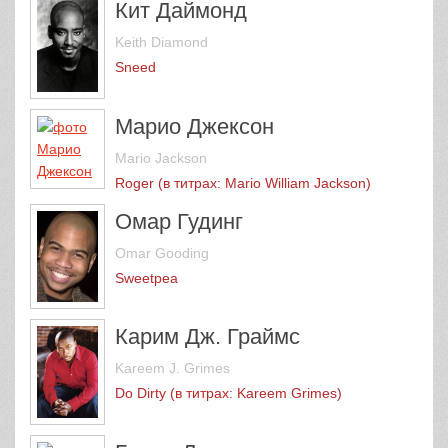
Кит Даймонд
Keith Diamond
Sneed
Марио Джексон
Mario Jackson
Roger (в титрах: Mario William Jackson)
Омар Гудинг
Omar Gooding
Sweetpea
Карим Дж. Граймс
Kareem J. Grimes
Do Dirty (в титрах: Kareem Grimes)