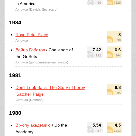
50
4326
in America
Актриса (David's Secretary)
1984
Rose Petal Place
8
Актриса
38
Война Гоботов
/ Challenge of
7.42
6.6
382
364
the GoBots
Актриса (дополнительные голоса)
1981
Don't Look Back: The Story of Leroy
6.8
95
'Satchel' Paige
Актриса (Ramona)
1980
В жопу академию
/ Up the
5.54
4.5
67
1143
Academy