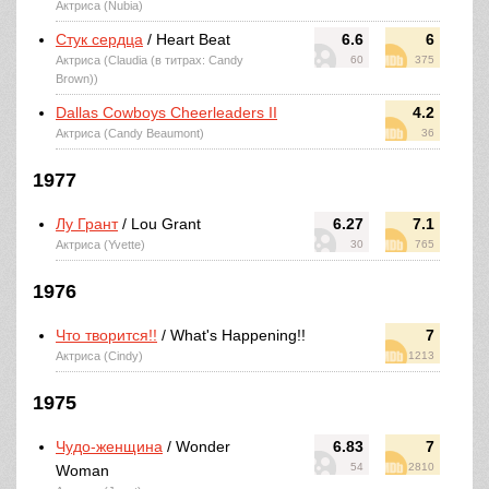
Актриса (Nubia)
Стук сердца
/ Heart Beat
6.6
6
Актриса (Claudia (в титрах: Candy
60
375
Brown))
Dallas Cowboys Cheerleaders II
4.2
Актриса (Candy Beaumont)
36
1977
Лу Грант
/ Lou Grant
6.27
7.1
Актриса (Yvette)
30
765
1976
Что творится!!
/ What's Happening!!
7
Актриса (Cindy)
1213
1975
Чудо-женщина
/ Wonder
6.83
7
54
2810
Woman