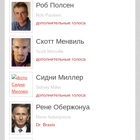
Роб Полсен
Rob Paulsen
дополнительные голоса
Скотт Менвиль
Scott Menville
дополнительные голоса
Сидни Миллер
Sidney Miller
дополнительные голоса
Рене Обержонуа
Rene Auberjonois
Dr. Braxis