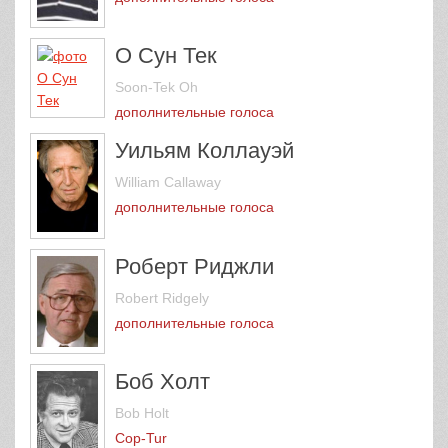
О Сун Тек
Soon-Tek Oh
дополнительные голоса
Уильям Коллауэй
William Callaway
дополнительные голоса
Роберт Риджли
Robert Ridgely
дополнительные голоса
Боб Холт
Bob Holt
Cop-Tur