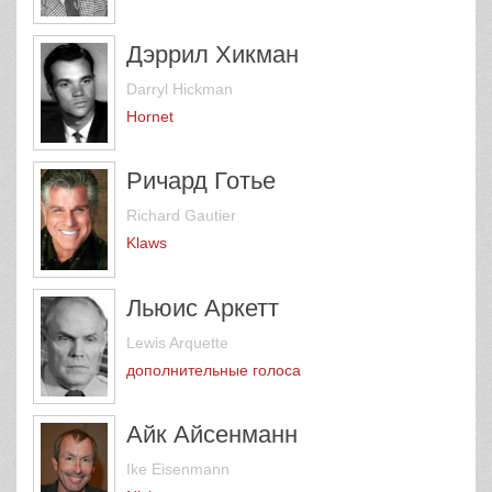
Дэррил Хикман
Darryl Hickman
Hornet
Ричард Готье
Richard Gautier
Klaws
Льюис Аркетт
Lewis Arquette
дополнительные голоса
Айк Айсенманн
Ike Eisenmann