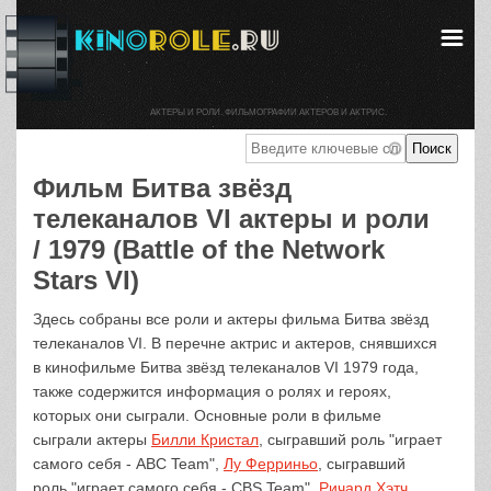
АКТЕРЫ И РОЛИ. ФИЛЬМОГРАФИИ АКТЕРОВ И АКТРИС.
Фильм Битва звёзд
телеканалов VI актеры и роли
/ 1979 (Battle of the Network
Stars VI)
Здесь собраны все роли и актеры фильма Битва звёзд
телеканалов VI. В перечне актрис и актеров, снявшихся
в кинофильме Битва звёзд телеканалов VI 1979 года,
также содержится информация о ролях и героях,
которых они сыграли. Основные роли в фильме
сыграли актеры
Билли Кристал
, сыгравший роль "играет
самого себя - ABC Team",
Лу Ферриньо
, сыгравший
роль "играет самого себя - CBS Team",
Ричард Хэтч
,