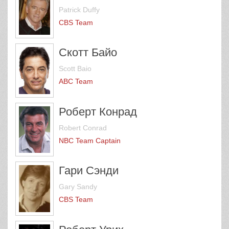
Patrick Duffy
CBS Team
Скотт Байо
Scott Baio
ABC Team
Роберт Конрад
Robert Conrad
NBC Team Captain
Гари Сэнди
Gary Sandy
CBS Team