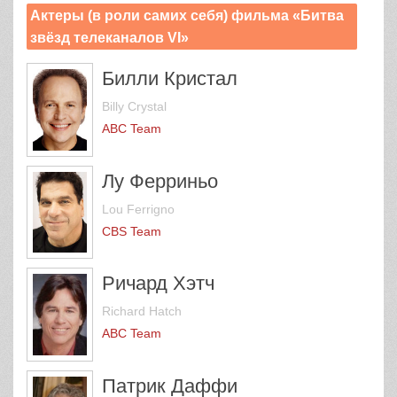
Актеры (в роли самих себя) фильма «Битва
звёзд телеканалов VI»
Билли Кристал
Billy Crystal
ABC Team
Лу Ферриньо
Lou Ferrigno
CBS Team
Ричард Хэтч
Richard Hatch
ABC Team
Патрик Даффи