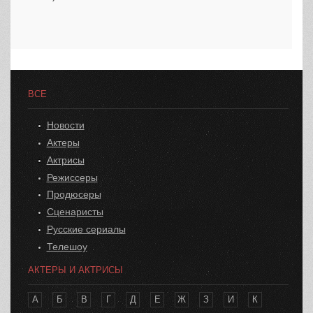
ВСЕ
Новости
Актеры
Актрисы
Режиссеры
Продюсеры
Сценаристы
Русские сериалы
Телешоу
АКТЕРЫ И АКТРИСЫ
А
Б
В
Г
Д
Е
Ж
З
И
К