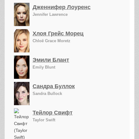
Дженнифер Лоуренс
Jennifer Lawrence
Хлоя Грейс Морец
Chloë Grace Moretz
Эмили Блант
Emily Blunt
Сандра Буллок
Sandra Bullock
Тейлор Свифт
Taylor Swift