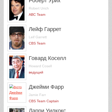
Роберт Урих
Robert Urich
ABC Team
Лейф Гаррет
Leif Garrett
CBS Team
Говард Коселл
Howard Cosell
ведущий
Джейми Фарр
Jamie Farr
CBS Team Captain
Ларри Уилкокс