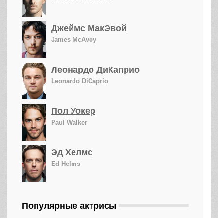
Джеймс МакЭвой
James McAvoy
Леонардо ДиКаприо
Leonardo DiCaprio
Пол Уокер
Paul Walker
Эд Хелмс
Ed Helms
Популярные актрисы