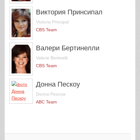
Виктория Принсипал
Victoria Principal
CBS Team
Валери Бертинелли
Valerie Bertinelli
CBS Team
Донна Пескоу
Donna Pescow
ABC Team