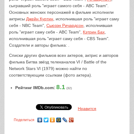
сыгравший роль "играет самого себя - ABC Team".
Основных женских персонажей в фильме исполнили
актрисы
Джейн Куртин
, исполнившая роль "играет саму
себя - NBC Team",
Сьюзэн Ричардсон
, исполнившая
роль "играет саму себя - ABC Team",
Кэтрин Бах
,
исполнившая роль "играет саму себя - CBS Team".
Создатели и авторы фильма: .
Списки других фильмов всех актеров, актрис и авторов
фильма Битва звёзд телеканалов VI / Battle of the
Network Stars VI (1979) можно найти по
соответствующим ссылкам (фото актера).
8.1
Рейтинг IMDb.com:
(32)
Нравится
Поделиться