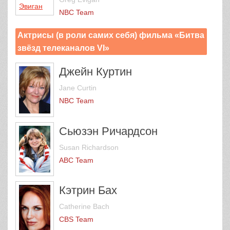
NBC Team
Актрисы (в роли самих себя) фильма «Битва
звёзд телеканалов VI»
Джейн Куртин
Jane Curtin
NBC Team
Сьюзэн Ричардсон
Susan Richardson
ABC Team
Кэтрин Бах
Catherine Bach
CBS Team