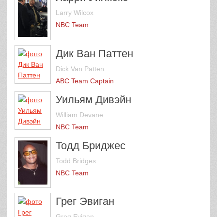
Larry Wilcox
NBC Team
Дик Ван Паттен
Dick Van Patten
ABC Team Captain
Уильям Дивэйн
William Devane
NBC Team
Тодд Бриджес
Todd Bridges
NBC Team
Грег Эвиган
Greg Evigan