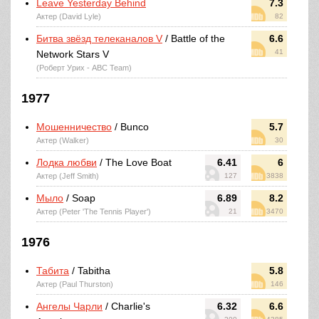
Leave Yesterday Behind
7.3
Актер (David Lyle)
82
Битва звёзд телеканалов V
/ Battle of the
6.6
41
Network Stars V
(Роберт Урих - ABC Team)
1977
Мошенничество
/ Bunco
5.7
Актер (Walker)
30
Лодка любви
/ The Love Boat
6.41
6
Актер (Jeff Smith)
127
3838
Мыло
/ Soap
6.89
8.2
Актер (Peter 'The Tennis Player')
21
3470
1976
Табита
/ Tabitha
5.8
Актер (Paul Thurston)
146
Ангелы Чарли
/ Charlie's
6.32
6.6