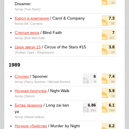
30
Dreamer
Актер (Tom Nash)
Кэрол и компания
/ Carol & Company
7.3
Актер (Mr. Carmen)
56
Слепая вера
/ Blind Faith
7
Актер (Rob Marshall)
207
Цирк звёзд 15
/ Circus of the Stars #15
3.8
(Роберт Урих - Ringmaster)
24
1989
Спунер
/ Spooner
6
7.4
Актер (Harry Spooner / Michael Norlon)
6
90
Ночная прогулка
/ Night Walk
5.9
Актер (Simon)
58
Битва дракона
/ Long zai tian
6.86
6.1
253
560
ya
Актер (Airport police)
Ночное убийство
/ Murder by Night
6.2