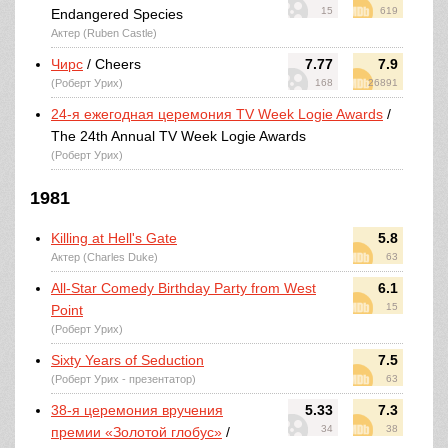
15
619
Endangered Species
Актер (Ruben Castle)
Чирс
/ Cheers
7.77
7.9
(Роберт Урих)
168
26891
24-я ежегодная церемония TV Week Logie Awards
/
The 24th Annual TV Week Logie Awards
(Роберт Урих)
1981
Killing at Hell's Gate
5.8
Актер (Charles Duke)
63
All-Star Comedy Birthday Party from West
6.1
15
Point
(Роберт Урих)
Sixty Years of Seduction
7.5
(Роберт Урих - презентатор)
63
38-я церемония вручения
5.33
7.3
34
38
премии «Золотой глобус»
/