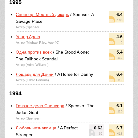
1995
Спенсер: Местный дикарь
/ Spenser: A
6.4
105
Savage Place
Актер (Spenser)
Young Again
4.6
Актер (Michael Riley, Age 40)
5
Одна против всех
/ She Stood Alone:
5.4
112
The Tailhook Scandal
Актер (Adm. Williams)
Лошадь для Дэнни
/ A Horse for Danny
6.4
Актер (Eddie Fortuna)
119
1994
Грязное дело Спенсера
/ Spenser: The
6.1
110
Judas Goat
Актер (Spenser)
Любовь незнакомца
/ A Perfect
6.62
6.7
66
418
Stranger