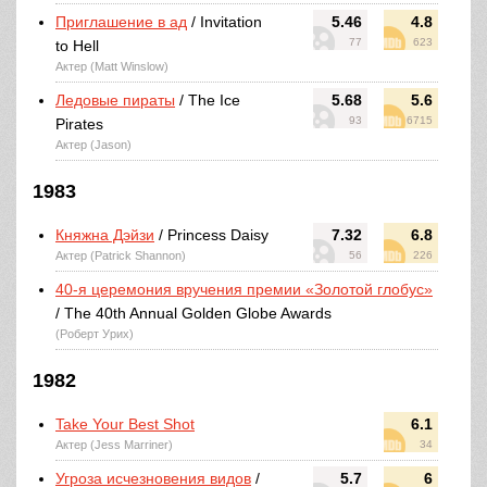
Приглашение в ад
/ Invitation
5.46
4.8
77
623
to Hell
Актер (Matt Winslow)
Ледовые пираты
/ The Ice
5.68
5.6
93
6715
Pirates
Актер (Jason)
1983
Княжна Дэйзи
/ Princess Daisy
7.32
6.8
Актер (Patrick Shannon)
56
226
40-я церемония вручения премии «Золотой глобус»
/ The 40th Annual Golden Globe Awards
(Роберт Урих)
1982
Take Your Best Shot
6.1
Актер (Jess Marriner)
34
Угроза исчезновения видов
/
5.7
6