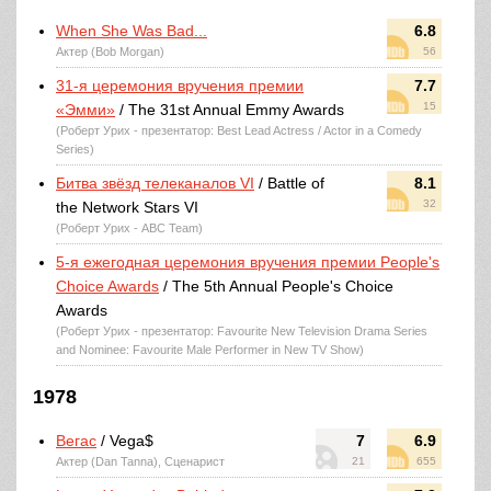
When She Was Bad...
6.8
Актер (Bob Morgan)
56
31-я церемония вручения премии
7.7
15
«Эмми»
/ The 31st Annual Emmy Awards
(Роберт Урих - презентатор: Best Lead Actress / Actor in a Comedy
Series)
Битва звёзд телеканалов VI
/ Battle of
8.1
32
the Network Stars VI
(Роберт Урих - ABC Team)
5-я ежегодная церемония вручения премии People's
Choice Awards
/ The 5th Annual People's Choice
Awards
(Роберт Урих - презентатор: Favourite New Television Drama Series
and Nominee: Favourite Male Performer in New TV Show)
1978
Вегас
/ Vega$
7
6.9
Актер (Dan Tanna), Сценарист
21
655