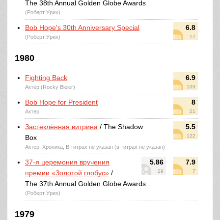
The 38th Annual Golden Globe Awards
(Роберт Урих)
Bob Hope's 30th Anniversary Special
6.8
(Роберт Урих)
17
1980
Fighting Back
6.9
Актер (Rocky Bleier)
109
Bob Hope for President
8
Актер
21
Застеклённая витрина
/ The Shadow
5.5
122
Box
Актер: Хроника, В титрах не указан (в титрах не указан)
37-я церемония вручения
5.86
7.9
29
7
премии «Золотой глобус»
/
The 37th Annual Golden Globe Awards
(Роберт Урих)
1979