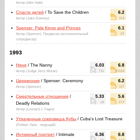
Актер (Alex Hale)
Спасти детей
/ To Save the Children
6.2
Актер (Jake Downey)
113
Spenser: Pale Kings and Princes
6.1
Актер (Spenser), Продюсер (исполнительный
97
сопродюсер)
1993
Няня
/ The Nanny
6.03
6.8
Актер (Judge Jerry Moran)
711
23119
Церемония
/ Spenser: Ceremony
6.2
Актер (Spenser)
117
Смертельные отношения
/
5.33
5.6
18
277
Deadly Relations
Актер (Leonard J. Fagot)
Утраченные сокровища Кубы
/ Cuba's Lost Treasure
(Роберт Урих - ведущий)
Интимный портрет
/ Intimate
6.36
6.8