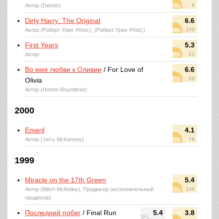
Актер (Dennis)
8
Dirty Harry: The Original
6.6
Актер (Роберт Урих /Host;), (Роберт Урих /Host;)
129
First Years
5.3
Актер
21
Во имя любви к Оливии
/ For Love of
6.6
52
Olivia
Актер (Horton Roundtree)
2000
Emeril
4.1
Актер (Jerry McKenney)
78
1999
Miracle on the 17th Green
5.4
Актер (Mitch McKinley), Продюсер (исполнительный
134
продюсер)
Последний побег
/ Final Run
5.4
3.8