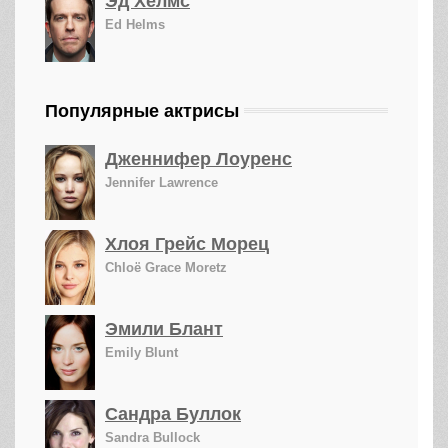
Эд Хелмс
Ed Helms
Популярные актрисы
Дженнифер Лоуренс
Jennifer Lawrence
Хлоя Грейс Морец
Chloë Grace Moretz
Эмили Блант
Emily Blunt
Сандра Буллок
Sandra Bullock