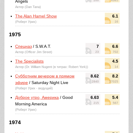
200
4385
Angels
Актер (Dan Tana)
The Alan Hamel Show
6.1
(Роберт Урих)
16
1975
Спецназ
/ S.W.A.T.
7
6.6
Актер (Officer Jim Street)
23
702
The Specialists
4.5
Актер (Dr. William Nugent (в титрах: Robert York))
14
Субботним вечером в прямом
8.62
8.2
2840
27025
эфире
/ Saturday Night Live
(Роберт Урих - ведущий)
Доброе утро, Америка
/ Good
6.63
5.4
215
567
Morning America
(Роберт Урих)
1974