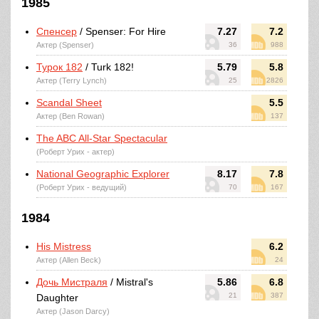
1985
Спенсер
/ Spenser: For Hire
7.27
7.2
Актер (Spenser)
36
988
Турок 182
/ Turk 182!
5.79
5.8
Актер (Terry Lynch)
25
2826
Scandal Sheet
5.5
Актер (Ben Rowan)
137
The ABC All-Star Spectacular
(Роберт Урих - актер)
National Geographic Explorer
8.17
7.8
(Роберт Урих - ведущий)
70
167
1984
His Mistress
6.2
Актер (Allen Beck)
24
Дочь Мистраля
/ Mistral's
5.86
6.8
21
387
Daughter
Актер (Jason Darcy)