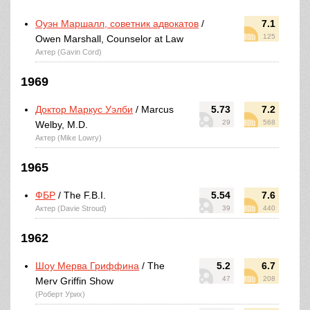
Оуэн Маршалл, советник адвокатов
/
7.1
125
Owen Marshall, Counselor at Law
Актер (Gavin Cord)
1969
Доктор Маркус Уэлби
/ Marcus
5.73
7.2
29
568
Welby, M.D.
Актер (Mike Lowry)
1965
ФБР
/ The F.B.I.
5.54
7.6
Актер (Davie Stroud)
39
440
1962
Шоу Мерва Гриффина
/ The
5.2
6.7
47
208
Merv Griffin Show
(Роберт Урих)