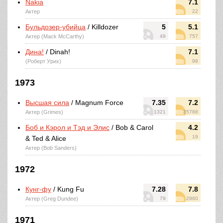
Nakia
7.1
Актер
22
Бульдозер-убийца
/ Killdozer
5
5.1
Актер (Mack McCarthy)
49
757
Дина!
/ Dinah!
7.1
(Роберт Урих)
98
1973
Высшая сила
/ Magnum Force
7.35
7.2
Актер (Grimes)
1321
35788
Боб и Кэрол и Тэд и Элис
/ Bob & Carol
4.2
19
& Ted & Alice
Актер (Bob Sanders)
1972
Кунг-фу
/ Kung Fu
7.28
7.8
Актер (Greg Dundee)
79
2960
1971