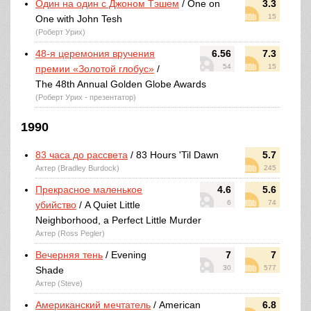
Один на один с Джоном Тэшем
/ One on
3.3
15
One with John Tesh
(Роберт Урих)
48-я церемония вручения
6.56
7.3
54
15
премии «Золотой глобус»
/
The 48th Annual Golden Globe Awards
(Роберт Урих - презентатор)
1990
83 часа до рассвета
/ 83 Hours 'Til Dawn
5.7
Актер (Bradley Burdock)
245
Прекрасное маленькое
4.6
5.6
6
74
убийство
/ A Quiet Little
Neighborhood, a Perfect Little Murder
Актер (Ross Pegler)
Вечерняя тень
/ Evening
7
7
30
577
Shade
Актер (Steve)
Американский мечтатель
/ American
6.8