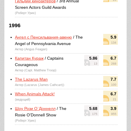
Гильдии киноактеров
/ 3rd Annual
Screen Actors Guild Awards
(Роберт Урих)
1996
Ангел с Пенсильвания-авеню
/ The
5.9
134
Angel of Pennsylvania Avenue
Актер (Angus Feagan)
Капитан Кураж
/ Captains
5.86
6.7
13
268
Courageous
Актер (Capt. Matthew Troop)
The Lazarus Man
7.7
Актер (Lazarus (James Cathcart))
100
When Animals Attack!
6.7
(ведущий)
21
Шоу Рози О`Доннелл
/ The
5.68
3.9
175
955
Rosie O'Donnell Show
(Роберт Урих)