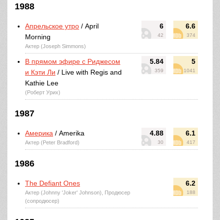
1988
Апрельское утро
/ April
6
6.6
42
374
Morning
Актер (Joseph Simmons)
В прямом эфире с Риджесом
5.84
5
359
1041
и Кэти Ли
/ Live with Regis and
Kathie Lee
(Роберт Урих)
1987
Америка
/ Amerika
4.88
6.1
Актер (Peter Bradford)
30
417
1986
The Defiant Ones
6.2
Актер (Johnny 'Joker' Johnson), Продюсер
188
(сопродюсер)