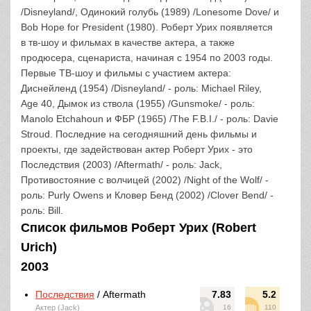
/Disneyland/, Одинокий голубь (1989) /Lonesome Dove/ и
Bob Hope for President (1980). Роберт Урих появляется
в тв-шоу и фильмах в качестве актера, а также
продюсера, сценариста, начиная с 1954 по 2003 годы.
Первые ТВ-шоу и фильмы с участием актера:
Диснейленд (1954) /Disneyland/ - роль: Michael Riley,
Age 40, Дымок из ствола (1955) /Gunsmoke/ - роль:
Manolo Etchahoun и ФБР (1965) /The F.B.I./ - роль: Davie
Stroud. Последние на сегодняшний день фильмы и
проекты, где задействован актер Роберт Урих - это
Последствия (2003) /Aftermath/ - роль: Jack,
Противостояние с волчицей (2002) /Night of the Wolf/ -
роль: Purly Owens и Кловер Бенд (2002) /Clover Bend/ -
роль: Bill.
Список фильмов Роберт Урих (Robert
Urich)
2003
Последствия
/ Aftermath
7.83
5.2
Актер (Jack)
16
110