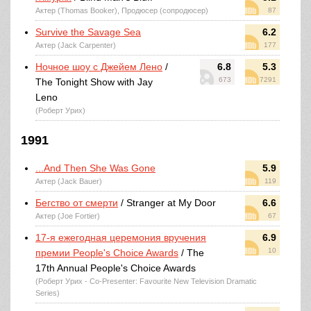
Актер (Thomas Booker), Продюсер (сопродюсер)
87
Survive the Savage Sea
6.2
Актер (Jack Carpenter)
177
Ночное шоу с Джейем Лено
/
6.8
5.3
673
7291
The Tonight Show with Jay
Leno
(Роберт Урих)
1991
...And Then She Was Gone
5.9
Актер (Jack Bauer)
119
Бегство от смерти
/ Stranger at My Door
6.6
Актер (Joe Fortier)
67
17-я ежегодная церемония вручения
6.9
10
премии People's Choice Awards
/ The
17th Annual People's Choice Awards
(Роберт Урих - Co-Presenter: Favourite New Television Dramatic
Series)