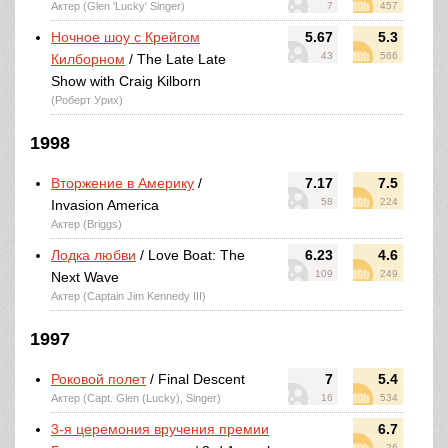
Актер (Glen 'Lucky' Singer)
7
457
Ночное шоу с Крейгом
5.67
5.3
43
566
Килборном
/ The Late Late
Show with Craig Kilborn
(Роберт Урих)
1998
Вторжение в Америку
/
7.17
7.5
58
224
Invasion America
Актер (Briggs)
Лодка любви
/ Love Boat: The
6.23
4.6
109
249
Next Wave
Актер (Captain Jim Kennedy III)
1997
Роковой полет
/ Final Descent
7
5.4
Актер (Capt. Glen (Lucky), Singer)
16
534
3-я церемония вручения премии
6.7
26