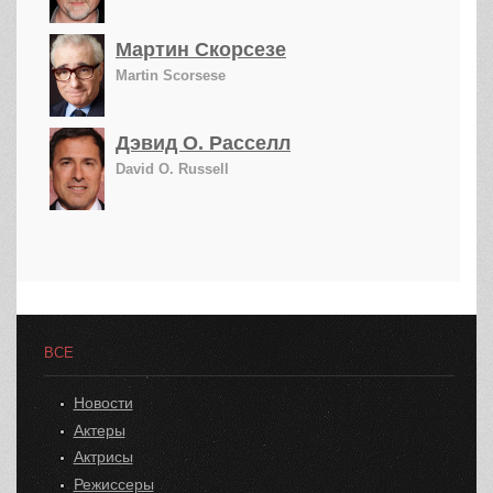
Мартин Скорсезе
Martin Scorsese
Дэвид О. Расселл
David O. Russell
ВСЕ
Новости
Актеры
Актрисы
Режиссеры