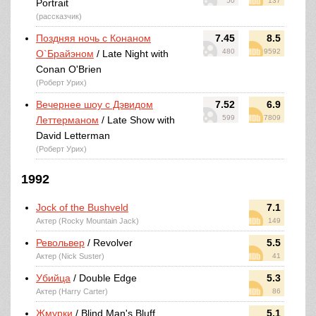
50
137
Portrait
(рассказчик)
Поздняя ночь с Конаном
7.45
8.5
480
9592
О`Брайэном
/ Late Night with
Conan O'Brien
(Роберт Урих)
Вечернее шоу с Дэвидом
7.52
6.9
599
7809
Леттерманом
/ Late Show with
David Letterman
(Роберт Урих)
1992
Jock of the Bushveld
7.1
Актер (Rocky Mountain Jack)
149
Револьвер
/ Revolver
5.5
Актер (Nick Suster)
41
Убийца
/ Double Edge
5.3
Актер (Harry Carter)
86
Жмурки
/ Blind Man's Bluff
5.1