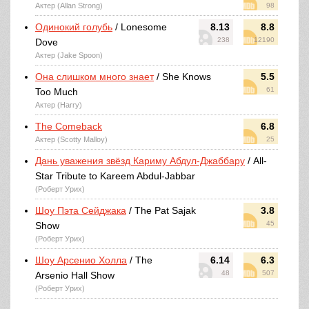
Актер (Allan Strong)
98
Одинокий голубь
/ Lonesome
8.13
8.8
238
12190
Dove
Актер (Jake Spoon)
Она слишком много знает
/ She Knows
5.5
61
Too Much
Актер (Harry)
The Comeback
6.8
Актер (Scotty Malloy)
25
Дань уважения звёзд Кариму Абдул-Джаббару
/ All-
Star Tribute to Kareem Abdul-Jabbar
(Роберт Урих)
Шоу Пэта Сейджака
/ The Pat Sajak
3.8
45
Show
(Роберт Урих)
Шоу Арсенио Холла
/ The
6.14
6.3
48
507
Arsenio Hall Show
(Роберт Урих)