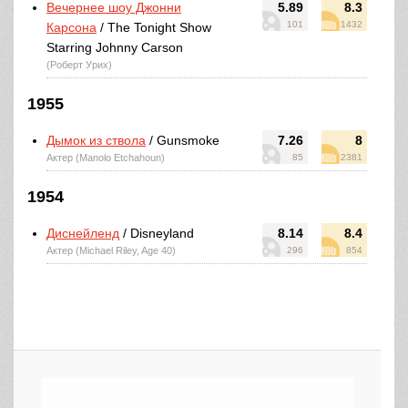
Вечернее шоу Джонни
5.89
8.3
101
1432
Карсона
/ The Tonight Show
Starring Johnny Carson
(Роберт Урих)
1955
Дымок из ствола
/ Gunsmoke
7.26
8
Актер (Manolo Etchahoun)
85
2381
1954
Диснейленд
/ Disneyland
8.14
8.4
Актер (Michael Riley, Age 40)
296
854