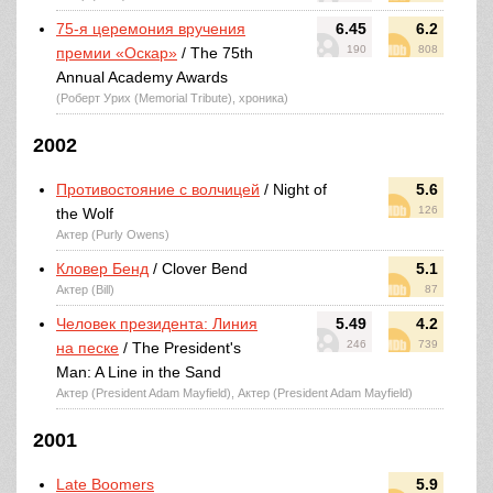
75-я церемония вручения
6.45
6.2
190
808
премии «Оскар»
/ The 75th
Annual Academy Awards
(Роберт Урих (Memorial Tribute), хроника)
2002
Противостояние с волчицей
/ Night of
5.6
126
the Wolf
Актер (Purly Owens)
Кловер Бенд
/ Clover Bend
5.1
Актер (Bill)
87
Человек президента: Линия
5.49
4.2
246
739
на песке
/ The President's
Man: A Line in the Sand
Актер (President Adam Mayfield), Актер (President Adam Mayfield)
2001
Late Boomers
5.9