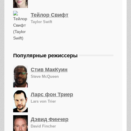
Тейлор Свифт
Taylor Swift
Популярные режиссеры
Стив МакКуин
Steve McQueen
Ларс фон Триер
Lars von Trier
Дэвид Финчер
David Fincher