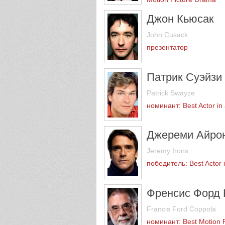
Джон Кьюсак
John Cusack
презентатор
Патрик Суэйзи
Patrick Swayze
номинант: Best Actor in
Джереми Айро
Jeremy Irons
победитель: Best Actor 
Френсис Форд 
Francis Ford Coppola
номинант: Best Motion P