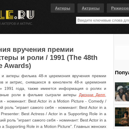
Актеры
Актрисы
Режисс
 АКТЕРОВ И АКТРИС.
ния вручения премии
теры и роли / 1991 (The 48th
e Awards)
Попу
и и актеры фильма 48-я церемония вручения премии
ов и актрис, снявшихся в киноленте 48-я церемония
с» 1991 года, также имеется информация о ролях и
лавные роли в фильме сыграли актеры
Джонни Депп
,
 - номинант: Best Actor in a Motion Picture - Comedy /
й роль "играет самого себя - номинант: Best Actor in a
Presenter: Best Actress / Actor in a Supporting Role in a
ший роль "играет самого себя - номинант: Best Actor in a
n a Supporting Role in a Motion Picture". Главных женских