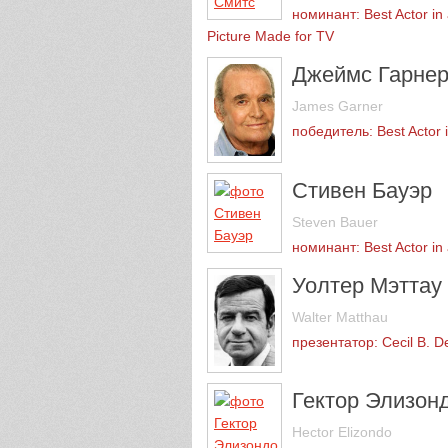
номинант: Best Actor in 
Picture Made for TV
Джеймс Гарне
James Garner
победитель: Best Actor i
Стивен Бауэр
Steven Bauer
номинант: Best Actor in 
Уолтер Мэттау
Walter Matthau
презентатор: Cecil B. D
Гектор Элизон
Hector Elizondo