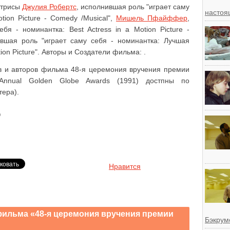
ктрисы
Джулия Робертс
, исполнившая роль "играет саму
настоя
otion Picture - Comedy /Musical",
Мишель Пфайффер
,
бя - номинантка: Best Actress in a Motion Picture -
ившая роль "играет саму себя - номинантка: Лучшая
ion Picture". Авторы и Создатели фильма: .
в и авторов фильма 48-я церемония вручения премии
Annual Golden Globe Awards (1991) достпны по
тера).
)
Нравится
 фильма «48-я церемония вручения премии
Бэкрум