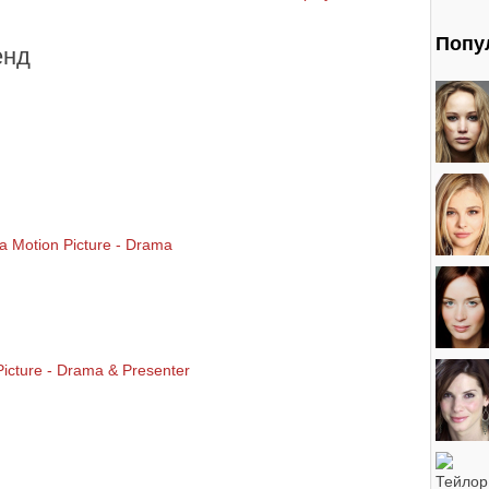
Попу
енд
 a Motion Picture - Drama
icture - Drama & Presenter