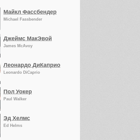
Майкл Фассбендер
Michael Fassbender
Джеймс МакЭвой
James McAvoy
Леонардо ДиКаприо
Leonardo DiCaprio
Пол Уокер
Paul Walker
Эд Хелмс
Ed Helms