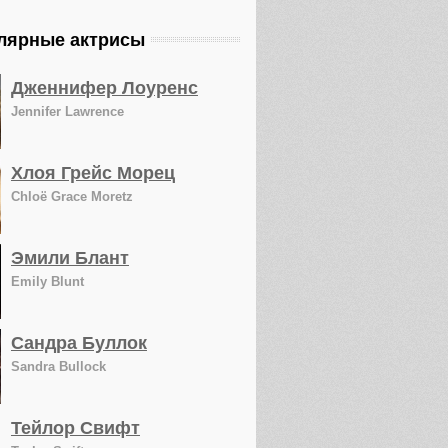
лярные актрисы
Дженнифер Лоуренс
Jennifer Lawrence
Хлоя Грейс Морец
Chloë Grace Moretz
Эмили Блант
Emily Blunt
Сандра Буллок
Sandra Bullock
Тейлор Свифт