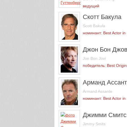
ведущий
Скотт Бакула
Scott Bakula
номинант: Best Actor in
Джон Бон Джо
Jon Bon Jovi
победитель: Best Origin
Арманд Ассант
Armand Assante
номинант: Best Actor in 
Джимми Смитс
Jimmy Smits