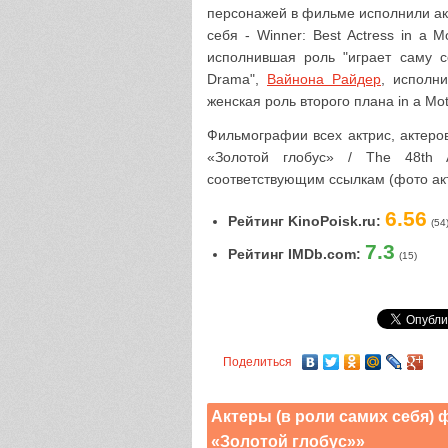
персонажей в фильме исполнили а
себя - Winner: Best Actress in a M
исполнившая роль "играет саму се
Drama",
Вайнона Райдер
, исполн
женская роль второго плана in a Mot
Фильмографии всех актрис, актеро
«Золотой глобус» / The 48th 
соответствующим ссылкам (фото ак
6.56
Рейтинг KinoPoisk.ru:
(54
7.3
Рейтинг IMDb.com:
(15)
Поделиться
Актеры (в роли самих себя)
«Золотой глобус»»