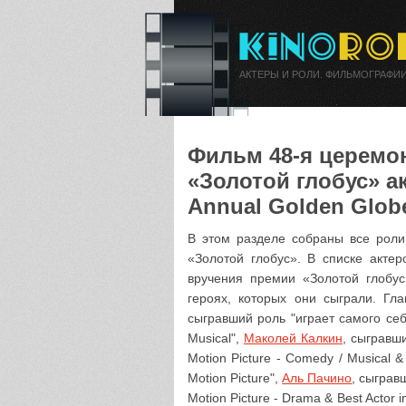
АКТЕРЫ И РОЛИ. ФИЛЬМОГРАФИИ
Фильм 48-я церемо
«Золотой глобус» ак
Annual Golden Glob
В этом разделе собраны все рол
«Золотой глобус». В списке актер
вручения премии «Золотой глобу
героях, которых они сыграли. Г
сыгравший роль "играет самого себя
Musical",
Маколей Калкин
, сыгравши
Motion Picture - Comedy / Musical & 
Motion Picture",
Аль Пачино
, сыграв
Motion Picture - Drama & Best Actor i