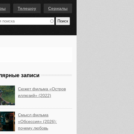
еры
Телешоу
Сериалы
лярные записи
Сюжет фильма «Остров
иллюзий» (2022)
Смысл фильма
«Обсессия» (2026):
почему любовь