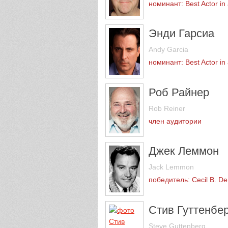
номинант: Best Actor in
Энди Гарсиа
Andy Garcia
номинант: Best Actor in 
Роб Райнер
Rob Reiner
член аудитории
Джек Леммон
Jack Lemmon
победитель: Cecil B. De
Стив Гуттенбер
Steve Guttenberg