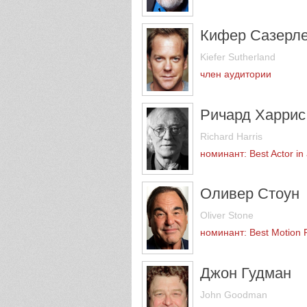
Кифер Сазерл
Kiefer Sutherland
член аудитории
Ричард Харрис
Richard Harris
номинант: Best Actor in
Оливер Стоун
Oliver Stone
номинант: Best Motion P
Джон Гудман
John Goodman