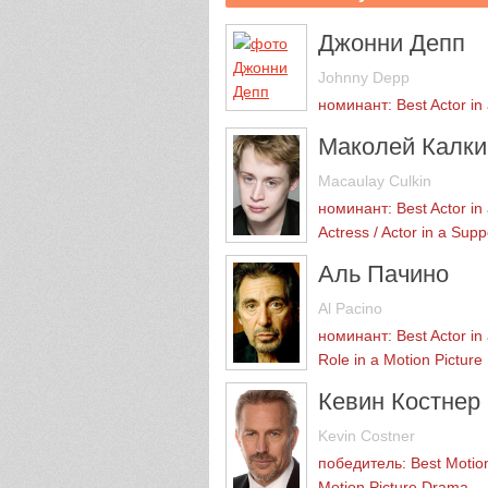
Джонни Депп
Johnny Depp
номинант: Best Actor in
Маколей Калки
Macaulay Culkin
номинант: Best Actor in 
Actress / Actor in a Supp
Аль Пачино
Al Pacino
номинант: Best Actor in 
Role in a Motion Picture
Кевин Костнер
Kevin Costner
победитель: Best Motion
Motion Picture Drama