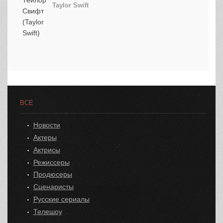
Taylor Swift
ВСЕ
Новости
Актеры
Актрисы
Режиссеры
Продюсеры
Сценаристы
Русские сериалы
Телешоу