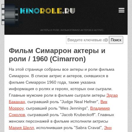
АКТЕРЫ И РОЛИ. ФИЛЬМОГРАФИИ АКТЕРОВ И АКТРИС.
Фильм Симаррон актеры и
роли / 1960 (Cimarron)
На этой странице собраны все актеры и роли фильма
Симаррон. В списке актрис и актеров, снявшихся в
фильме Симаррон 1960 года, также указана
информация о ролях и героях, которых они сыграли.
Главные мужские роли в фильме сыграли актеры
Эдгар
Баканан
, сыгравший роль "Judge Neal Hefner",
Вик
Морроу
, сыгравший роль "Wes Jennings",
Владимир
Соколов
, сыгравший роль "Jacob Krubeckoff". Главных
женских персонажей в фильме исполнили актрисы
Мария Шелл
, исполнившая роль "Sabra Cravat",
Энн