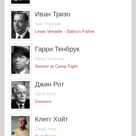
Иван Тризо
Ivan Triesault
Lewis Venable - Sabra's Father
Гарри Тенбрук
Harry Tenbrook
Sooner at Camp Fight
Джин Рот
Gene Roth
Connors
Клегг Хойт
Clegg Hoyt