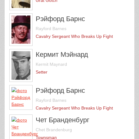
Grat Gotch
Рэйфорд Барнс
Rayford Barnes
Cavalry Sergeant Who Breaks Up Fight
Кермит Мэйнард
Kermit Maynard
Setter
Рэйфорд Барнс
Rayford Barnes
Cavalry Sergeant Who Breaks Up Fight
Чет Бранденбург
Chet Brandenburg
Townsman