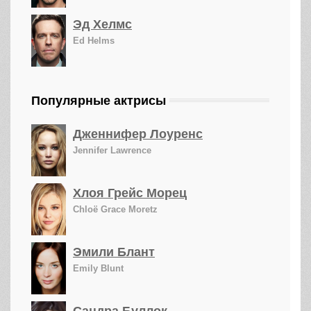
Эд Хелмс
Ed Helms
Популярные актрисы
Дженнифер Лоуренс
Jennifer Lawrence
Хлоя Грейс Морец
Chloë Grace Moretz
Эмили Блант
Emily Blunt