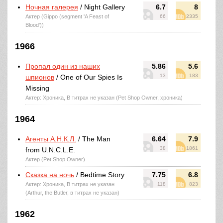
Ночная галерея
/ Night Gallery
6.7
8
Актер (Gippo (segment 'A Feast of
66
2335
Blood'))
1966
Пропал один из наших
5.86
5.6
13
183
шпионов
/ One of Our Spies Is
Missing
Актер: Хроника, В титрах не указан (Pet Shop Owner, хроника)
1964
Агенты А.Н.К.Л.
/ The Man
6.64
7.9
38
1861
from U.N.C.L.E.
Актер (Pet Shop Owner)
Сказка на ночь
/ Bedtime Story
7.75
6.8
Актер: Хроника, В титрах не указан
118
823
(Arthur, the Butler, в титрах не указан)
1962