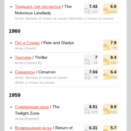
Тридцать три несчастья
/ The
7.43
6.9
157
1036
Notorious Landlady
Актер: Хроника, В титрах не указан (Attendant, в титрах не указан)
1960
Пит и Глэдис
/ Pete and Gladys
7.9
Актер (Hewett)
70
Триллер
/ Thriller
7
8.4
Актер (Chester #1)
16
623
Симаррон
/ Cimarron
7.04
6.4
Актер: Хроника, В титрах не указан
39
1632
(Butler, в титрах не указан)
1959
Сумеречная зона
/ The
8.51
8.9
875
32123
Twilight Zone
Актер (Engineer)
Возвращение мухи
/ Return of
6.31
5.7