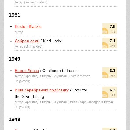
Актер (Inspector Plum)
1951
Boston Blackie
7.8
Актер
71
Добрая леди
/ Kind Lady
7.1
Актер (Mr. Harkley)
479
1949
Вызов Лесси
/ Challenge to Lassie
6.1
Актер: Хроника, В титрах не указан (Thief, в титрах
285
не указан)
Ища серебряную подкладку
/ Look for
6.3
192
the Silver Lining
Актер: Хроника, В титрах не указан (British Stage Manager, в титрах
не указан)
1948