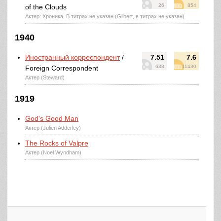
26
854
of the Clouds
Актер: Хроника, В титрах не указан (Gilbert, в титрах не указан)
1940
Иностранный корреспондент
/
7.51
7.6
638
11430
Foreign Correspondent
Актер (Steward)
1919
God's Good Man
Актер (Julien Adderley)
The Rocks of Valpre
Актер (Noel Wyndham)