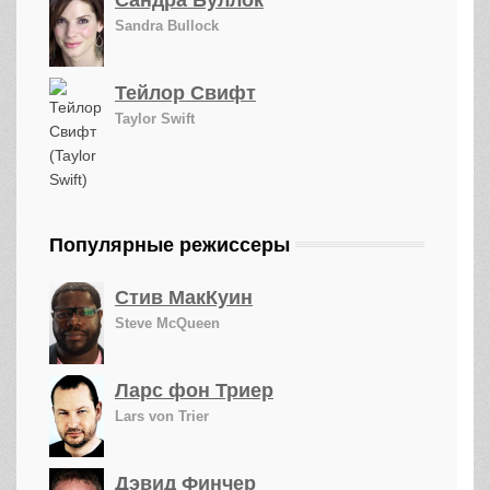
Сандра Буллок
Sandra Bullock
Тейлор Свифт
Taylor Swift
Популярные режиссеры
Стив МакКуин
Steve McQueen
Ларс фон Триер
Lars von Trier
Дэвид Финчер