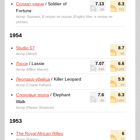
Солдат удачи
/ Soldier of
7.13
6.3
28
721
Fortune
Актер: Хроника, В титрах не указан (English Man, в титрах не
указан)
1954
Studio 57
8.7
Актер (Alfred)
80
Лэсси
/ Lassie
7.07
6.6
Актер (Milton Mason)
266
1389
Леопард-убийца
/ Killer Leopard
5.9
Актер (Charlie Pulham)
65
Слоновья тропа
/ Elephant
7.6
6.3
48
1392
Walk
Актер (Planter Strawson)
1953
The Royal African Rifles
6
Актер (Eakins)
27