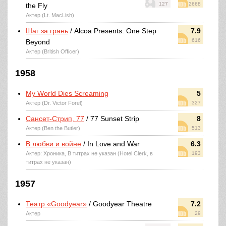
127
2668
the Fly
Актер (Lt. MacLish)
Шаг за грань
/ Alcoa Presents: One Step
7.9
616
Beyond
Актер (British Officer)
1958
My World Dies Screaming
5
Актер (Dr. Victor Forel)
327
Сансет-Стрип, 77
/ 77 Sunset Strip
8
Актер (Ben the Butler)
513
В любви и войне
/ In Love and War
6.3
Актер: Хроника, В титрах не указан (Hotel Clerk, в
193
титрах не указан)
1957
Театр «Goodyear»
/ Goodyear Theatre
7.2
Актер
29