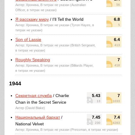
Актер: Хроника, В титрах не указан (Australian
56
Officer, в титрах не указан)
Я расскажу миру
/ I'll Tell the World
6.8
Актер: Хроника, В титрах не указан (Tyron Hayes, в
5
титрах не указан)
Son of Lassie
6.4
Актер: Хроника, В титрах не указан (British Sergeant,
413
в титрах не указан)
Roughly Speaking
7
Актер: Хроника, В титрах не указан (Billiards Player,
418
в титрах не указан)
1944
Секретная служба
/ Charlie
5.43
7
13
1033
Chan in the Secret Service
Актер (David Blake)
Национальный бархат
/
7.45
7.4
230
4283
National Velvet
Актер: Хроника, В титрах не указан (Pressman, в титрах не указан)