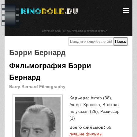
АКТЕРЫ И РОЛИ. ФИЛЬМОГРАФИИ АКТЕРОВ И АКТРИС.
Бэрри Бернард
Фильмография Бэрри
Бернард
Barry Bernard Filmography
Карьера:
Актер (38),
Актер: Хроника, В титрах
не указан (26), Режиссер
(1)
Всего фильмов:
65,
лучшие фильмы