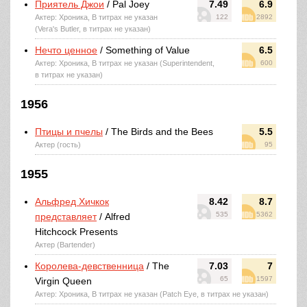
Приятель Джои
/ Pal Joey
7.49
6.9
Актер: Хроника, В титрах не указан
122
2892
(Vera's Butler, в титрах не указан)
Нечто ценное
/ Something of Value
6.5
Актер: Хроника, В титрах не указан (Superintendent,
600
в титрах не указан)
1956
Птицы и пчелы
/ The Birds and the Bees
5.5
Актер (гость)
95
1955
Альфред Хичкок
8.42
8.7
535
5362
представляет
/ Alfred
Hitchcock Presents
Актер (Bartender)
Королева-девственница
/ The
7.03
7
65
1597
Virgin Queen
Актер: Хроника, В титрах не указан (Patch Eye, в титрах не указан)