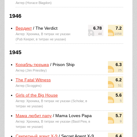
Актер (Horace Blagdon)
1946
Вердикт
/ The Verdict
6.78
7.2
Актер: Хроника, В титрах не указан
44
1058
(Pub Keeper, в титрах не указан)
1945
Корабль-тюрьма
/ Prison Ship
6.3
Актер (Jim Priestley)
25
The Fatal Witness
6.2
Актер (Scoggins)
51
Girls of the Big House
5.6
Актер: Хроника, В титрах не указан (Scholar, в
5
титрах не указан)
Мама любит папу
/ Mama Loves Papa
5.7
Актер: Хроника, В титрах не указан (Basil Pew, в
9
титрах не указан)
Секретный агент X-9
/ Secret Agent X-9
6.4