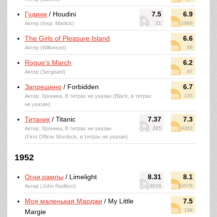
Гудини
/ Houdini
7.5
6.9
Актер (Insp. Marlick)
21
1988
The Girls of Pleasure Island
6.6
Актер (Wilkinson)
88
Rogue's March
6.2
Актер (Sergeant)
87
Запрещено
/ Forbidden
6.7
Актер: Хроника, В титрах не указан (Black, в титрах
135
не указан)
Титаник
/ Titanic
7.37
7.3
Актер: Хроника, В титрах не указан
295
4362
(First Officer Murdock, в титрах не указан)
1952
Огни рампы
/ Limelight
8.31
8.1
Актер (John Redfern)
3016
10578
Моя маленькая Марджи
/ My Little
7.5
199
Margie