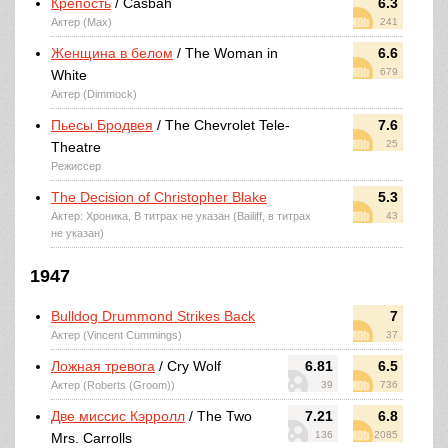
Крепость
/ Casbah
6.3
Актер (Max)
241
Женщина в белом
/ The Woman in
6.6
679
White
Актер (Dimmock)
Пьесы Бродвея
/ The Chevrolet Tele-
7.6
25
Theatre
Режиссер
The Decision of Christopher Blake
5.3
Актер: Хроника, В титрах не указан (Bailiff, в титрах
43
не указан)
1947
Bulldog Drummond Strikes Back
7
Актер (Vincent Cummings)
37
Ложная тревога
/ Cry Wolf
6.81
6.5
Актер (Roberts (Groom))
39
736
Две миссис Кэрролл
/ The Two
7.21
6.8
136
2085
Mrs. Carrolls