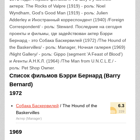
актера: The Rocks of Valpre (1919) - роль: Noel
Wyndham, God's Good Man (1919) - роль: Julien
Adderley и Иностранный корреспондент (1940) /Foreign
Correspondent/ - роль: Steward. Последние на сегодня
проекты и фильмы, где задействован актер Бэрри
Бернард - это Собака Баскервилей (1972) /The Hound of
the Baskervilles/ - роль: Manager, Ночная галерея (1969)
/Night Gallery/ - роль: Gippo (segment 'A Feast of Blood')
и Агенты А.Н.К.Л. (1964) /The Man from U.N.C.L.E./ -
роль: Pet Shop Owner.
Список фильмов Бэрри Бернард (Barry
Bernard)
1972
Собака Баскервилей
/ The Hound of the
6.3
229
Baskervilles
Актер (Manager)
1969