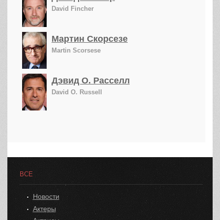
David Fincher
Мартин Скорсезе
Martin Scorsese
Дэвид О. Расселл
David O. Russell
ВСЕ
Новости
Актеры