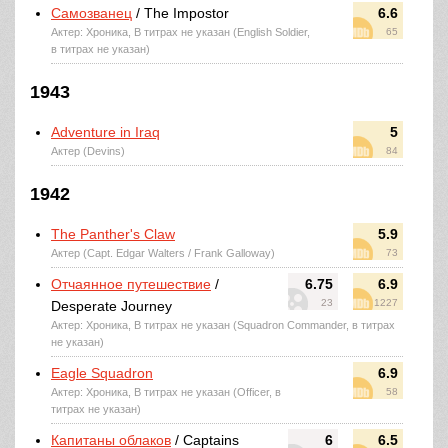
Самозванец
/ The Impostor
6.6
Актер: Хроника, В титрах не указан (English Soldier,
65
в титрах не указан)
1943
Adventure in Iraq
5
Актер (Devins)
84
1942
The Panther's Claw
5.9
Актер (Capt. Edgar Walters / Frank Galloway)
73
Отчаянное путешествие
/
6.75
6.9
23
1227
Desperate Journey
Актер: Хроника, В титрах не указан (Squadron Commander, в титрах
не указан)
Eagle Squadron
6.9
Актер: Хроника, В титрах не указан (Officer, в
58
титрах не указан)
Капитаны облаков
/ Captains
6
6.5