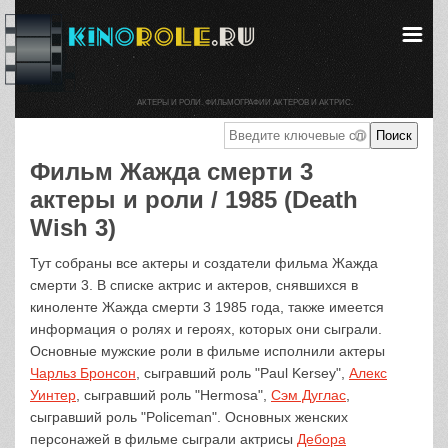
АКТЕРЫ И РОЛИ. ФИЛЬМОГРАФИИ АКТЕРОВ И АКТРИС.
Фильм Жажда смерти 3
актеры и роли / 1985 (Death
Wish 3)
Тут собраны все актеры и создатели фильма Жажда
смерти 3. В списке актрис и актеров, снявшихся в
киноленте Жажда смерти 3 1985 года, также имеется
информация о ролях и героях, которых они сыграли.
Основные мужские роли в фильме исполнили актеры
Чарльз Бронсон
, сыгравший роль "Paul Kersey",
Алекс
Уинтер
, сыгравший роль "Hermosa",
Сэм Дуглас
,
сыгравший роль "Policeman". Основных женских
персонажей в фильме сыграли актрисы
Дебора