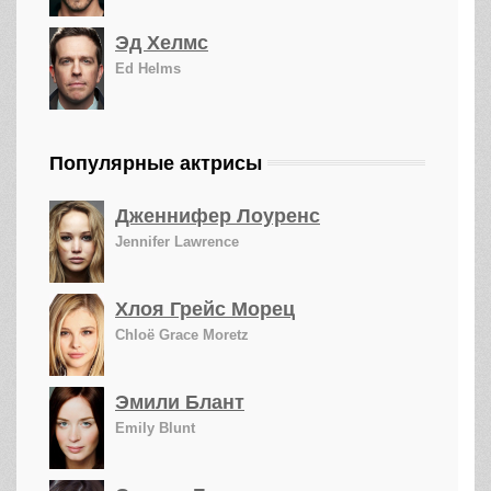
Эд Хелмс
Ed Helms
Популярные актрисы
Дженнифер Лоуренс
Jennifer Lawrence
Хлоя Грейс Морец
Chloë Grace Moretz
Эмили Блант
Emily Blunt