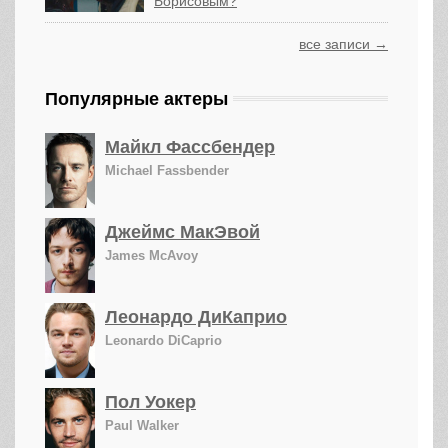
Борисовым?
все записи →
Популярные актеры
Майкл Фассбендер
Michael Fassbender
Джеймс МакЭвой
James McAvoy
Леонардо ДиКаприо
Leonardo DiCaprio
Пол Уокер
Paul Walker