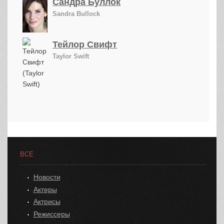
Сандра Буллок
Sandra Bullock
Тейлор Свифт
Taylor Swift
ВСЕ
Новости
Актеры
Актрисы
Режиссеры