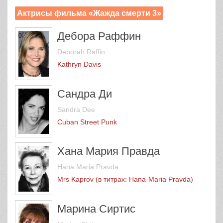
Актрисы фильма «Жажда смерти 3»
Дебора Раффин
Deborah Raffin
Kathryn Davis
Сандра Ди
Sandra Dee
Cuban Street Punk
Хана Мария Правда
Hana Maria Pravda
Mrs Kaprov (в титрах: Hana-Maria Pravda)
Марина Сиртис