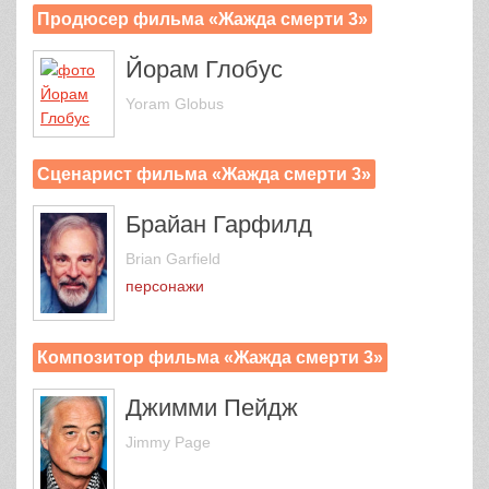
Продюсер фильма «Жажда смерти 3»
Йорам Глобус
Yoram Globus
Сценарист фильма «Жажда смерти 3»
Брайан Гарфилд
Brian Garfield
персонажи
Композитор фильма «Жажда смерти 3»
Джимми Пейдж
Jimmy Page