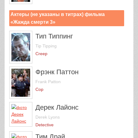
Актеры (не указаны в титрах) фильма
«Жажда смерти 3»
Тип Типпинг
Tip Tipping
Creep
Фрэнк Паттон
Frank Patton
Cop
Дерек Лайонс
Derek Lyons
Detective
Тим Драй