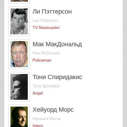
Ли Пэттерсон
Lee Patterson
TV Newscaster
Мак МакДональд
Mac McDonald
Policeman
Тони Спиридакис
Tony Spiridakis
Angel
Хейуорд Морс
Hayward Morse
Intern