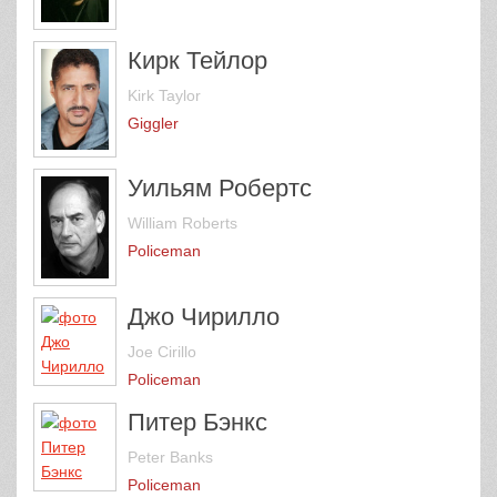
Кирк Тейлор
Kirk Taylor
Giggler
Уильям Робертс
William Roberts
Policeman
Джо Чирилло
Joe Cirillo
Policeman
Питер Бэнкс
Peter Banks
Policeman