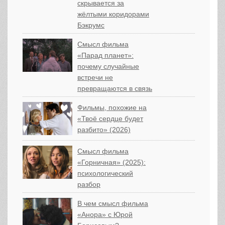
скрывается за
жёлтыми коридорами
Бэкрумс
Смысл фильма
«Парад планет»:
почему случайные
встречи не
превращаются в связь
Фильмы, похожие на
«Твоё сердце будет
разбито» (2026)
Смысл фильма
«Горничная» (2025):
психологический
разбор
В чем смысл фильма
«Анора» с Юрой