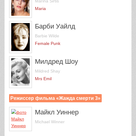
Marina Sirtis
Maria
Барби Уайлд
Barbie Wilde
Female Punk
Милдред Шоу
Mildred Shay
Mrs Emil
Режиссер фильма «Жажда смерти 3»
Майкл Уиннер
Michael Winner