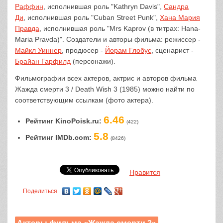
Раффин
, исполнившая роль "Kathryn Davis",
Сандра
Ди
, исполнившая роль "Cuban Street Punk",
Хана Мария
Правда
, исполнившая роль "Mrs Kaprov (в титрах: Hana-
Maria Pravda)". Создатели и авторы фильма: режиссер -
Майкл Уиннер
, продюсер -
Йорам Глобус
, сценарист -
Брайан Гарфилд
(персонажи).
Фильмографии всех актеров, актрис и авторов фильма
Жажда смерти 3 / Death Wish 3 (1985) можно найти по
соответствующим ссылкам (фото актера).
6.46
Рейтинг KinoPoisk.ru:
(422)
5.8
Рейтинг IMDb.com:
(8426)
Нравится
Поделиться