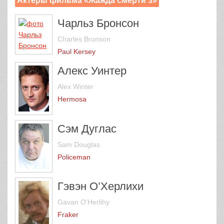
Актеры фильма «Жажда смерти 3»
Чарльз Бронсон
Charles Bronson
Paul Kersey
Алекс Уинтер
Alex Winter
Hermosa
Сэм Дуглас
Sam Douglas
Policeman
Гэвэн О’Херлихи
Gavan O'Herlihy
Fraker