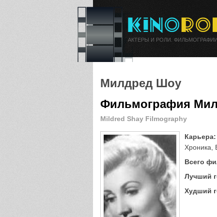
АКТЕРЫ И РОЛИ. ФИЛЬМОГРАФИИ
Милдред Шоу
Фильмография Мил
Mildred Shay Filmography
Карьера:
Хроника, 
Всего фи
Лучший г
Худший г