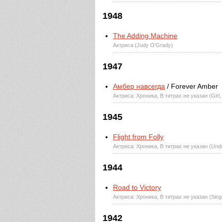
1948
The Adding Machine
Актриса (Judy O'Grady)
1947
Амбер навсегда
/ Forever Amber
Актриса: Хроника, В титрах не указан (Girl
1945
Flight from Folly
Актриса: Хроника, В титрах не указан (Und
1944
Road to Victory
Актриса: Хроника, В титрах не указан (Sin
1942