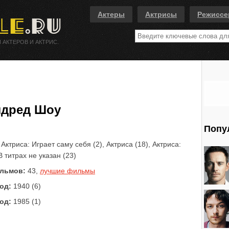
Актеры
Актрисы
Режисс
 АКТЕРОВ И АКТРИС.
дред Шоу
Попу
Актриса: Играет саму себя (2), Актриса (18), Актриса:
В титрах не указан (23)
льмов:
43,
лучшие фильмы
од:
1940 (6)
од:
1985 (1)