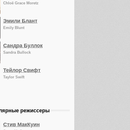
Chloë Grace Moretz
Эмили Блант
Emily Blunt
Сандра Буллок
Sandra Bullock
Тейлор Свифт
Taylor Swift
лярные режиссеры
Стив МакКуин