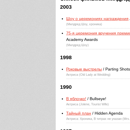
2003
Шоу о церемониях награждения
(Милдред Шоу, хроника)
75-я церемония вручения преми
Academy Awards
(Милдред Шоу)
1998
Роковые выстрелы
/ Parting Shots
Актриса (Old Lady at Wedding)
1990
В яблочко!
/ Bullseye!
Актриса (Jolene, Tourist Wife)
Тайный план
/ Hidden Agenda
Актриса: Хроника, В титрах не указан (Mrs