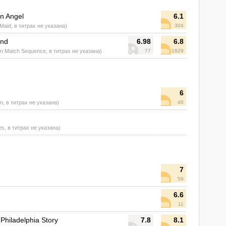
an Angel
6.1
Maid, в титрах не указана)
304
ind
6.98
6.8
 in Match Sequence, в титрах не указана)
77
1829
6
n, в титрах не указана)
46
es, в титрах не указана)
7
59
6.6
11
Philadelphia Story
7.8
8.1