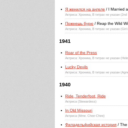
Я женился на ангеле
/ I Married 
Актриса: Хроника, В титрах не указан (2nd 
Пожнешь бурю
/ Reap the Wild W
Актриса: Хроника, В титрах не указан (Girl
1941
Roar of the Press
Актриса: Хроника, В титрах не указан (Hele
Lucky Devils
Актриса: Хроника, В титрах не указан (Agn
1940
Ride, Tenderfoot, Ride
Актриса (Stewardess)
In Old Missouri
Актриса (Mme. Chee-Chee)
Филадельфийская история
/ The 