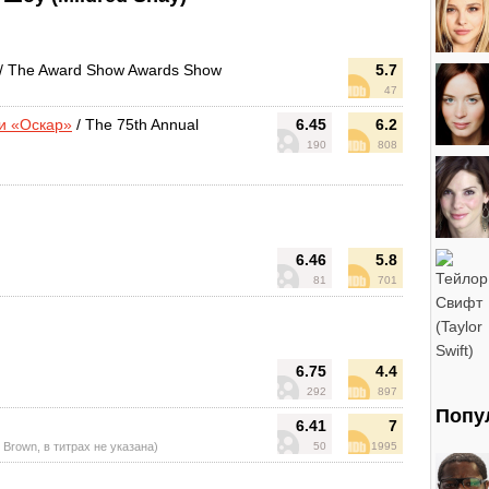
/ The Award Show Awards Show
5.7
47
и «Оскар»
/ The 75th Annual
6.45
6.2
190
808
6.46
5.8
81
701
6.75
4.4
292
897
Попу
6.41
7
. Brown, в титрах не указана)
50
1995