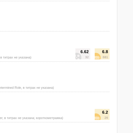
6.62
6.8
, в титрах не указана)
32
681
etermined Role, в титрах не указана)
6.2
ger, в титрах не указана; короткометражка)
26