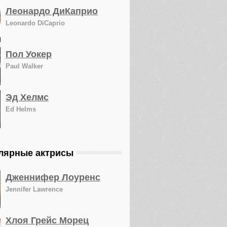
Леонардо ДиКаприо
Leonardo DiCaprio
Пол Уокер
Paul Walker
Эд Хелмс
Ed Helms
лярные актрисы
Дженнифер Лоуренс
Jennifer Lawrence
Хлоя Грейс Морец