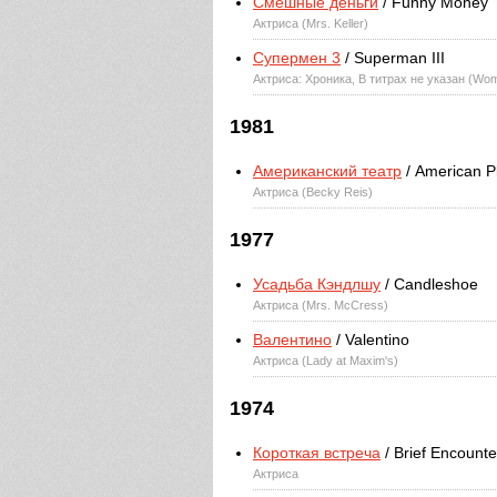
Смешные деньги
/ Funny Money
Актриса (Mrs. Keller)
Супермен 3
/ Superman III
Актриса: Хроника, В титрах не указан (Woma
1981
Американский театр
/ American P
Актриса (Becky Reis)
1977
Усадьба Кэндлшу
/ Candleshoe
Актриса (Mrs. McCress)
Валентино
/ Valentino
Актриса (Lady at Maxim's)
1974
Короткая встреча
/ Brief Encounte
Актриса