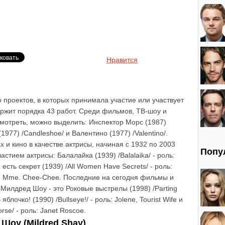
Нравится
 проектов, в которых принимала участие или участвует
ржит порядка 43 работ. Среди фильмов, ТВ-шоу и
смотреть, можно выделить: Инспектор Морс (1987)
1977) /Candleshoe/ и Валентино (1977) /Valentino/.
 и кино в качестве актрисы, начиная с 1932 по 2003
Попу
стием актрисы: Балалайка (1939) /Balalaika/ - роль:
 есть секрет (1939) /All Women Have Secrets/ - роль:
оль: Mme. Chee-Chee. Последние на сегодня фильмы и
 Милдред Шоу - это Роковые выстрелы (1998) /Parting
яблочко! (1990) /Bullseye!/ - роль: Jolene, Tourist Wife и
rse/ - роль: Janet Roscoe.
Шоу (Mildred Shay)