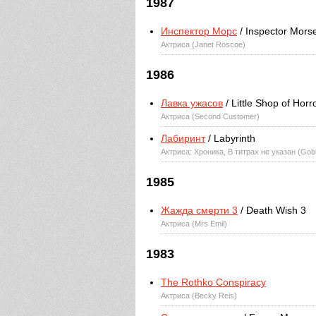
1987
Инспектор Морс
/ Inspector Mors
Актриса (Janet Roscoe)
1986
Лавка ужасов
/ Little Shop of Horr
Актриса (Second Customer)
Лабиринт
/ Labyrinth
Актриса: Хроника, В титрах не указан (Gobl
1985
Жажда смерти 3
/ Death Wish 3
Актриса (Mrs Emil)
1983
The Rothko Conspiracy
Актриса (Becky Reis)