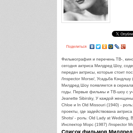
Поделиться
Фильмография и перечень ТВ-, кино
сегодня актриса Милдред Шоу, соде
передач актрисы, которые стоит по
/Inspector Morse/, Усадьба Кэндлшу (
Милдред Шоу появляется в сериалах
годы. Первые фильмы и ТВ-шоу с уча
Jeanette Sibirsky, У каждой женщины
Chloe и In Old Missouri (1940) - р
проекты, где задействована актриса
Shots/ - роль: Old Lady at Wedding, В 
Инспектор Морс (1987) /Inspector Mo
Список фильмов Милдред 