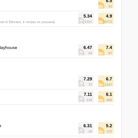
6.5
31
5.34
4.9
n in Elevator, в титрах не указана)
1321
39770
layhouse
6.47
7.4
43
97
7.29
6.7
70
2347
7.11
6.1
218
889
r
6.31
5.2
28
225