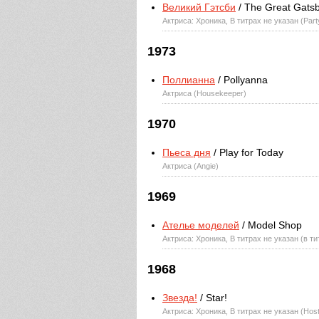
Великий Гэтсби
/ The Great Gats
Актриса: Хроника, В титрах не указан (Part
1973
Поллианна
/ Pollyanna
Актриса (Housekeeper)
1970
Пьеса дня
/ Play for Today
Актриса (Angie)
1969
Ателье моделей
/ Model Shop
Актриса: Хроника, В титрах не указан (в т
1968
Звезда!
/ Star!
Актриса: Хроника, В титрах не указан (Host