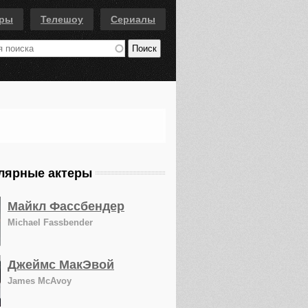
еры
Телешоу
Сериалы
лярные актеры
Майкл Фассбендер
Michael Fassbender
Джеймс МакЭвой
James McAvoy