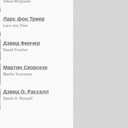
Steve McQueen
Ларс фон Триер
Lars von Trier
Дэвид Финчер
David Fincher
Мартин Скорсезе
Martin Scorsese
Дэвид О. Расселл
David O. Russell