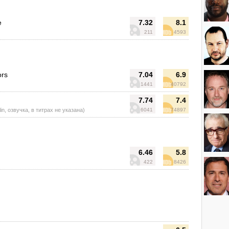
e
7.32
8.1
211
4593
ors
7.04
6.9
1441
40792
7.74
7.4
in, озвучка, в титрах не указана)
6041
74897
6.46
5.8
422
8426