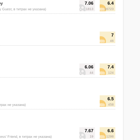
by
7.06
6.4
y Guest, в титрах не указана)
1813
16723
7
46
6.06
7.4
44
124
6.5
итрах не указана)
458
7.67
6.6
ess' Friend, в титрах не указана)
19
1298