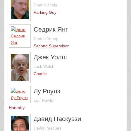
Chet Nichols
Parking Guy
Седрик Янг
Cedric Young
Second Supervisor
Джек Уолш
Jack Walsh
Charlie
Лу Роулз
Lou Rawls
Hanratty
Дэвид Паскуэзи
David Pasquesi