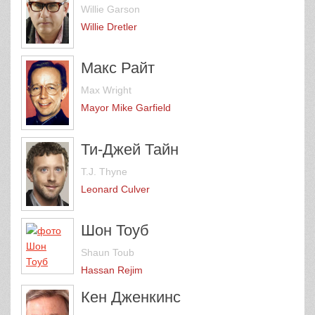
Willie Garson
Willie Dretler
Макс Райт
Max Wright
Mayor Mike Garfield
Ти-Джей Тайн
T.J. Thyne
Leonard Culver
Шон Тоуб
Shaun Toub
Hassan Rejim
Кен Дженкинс