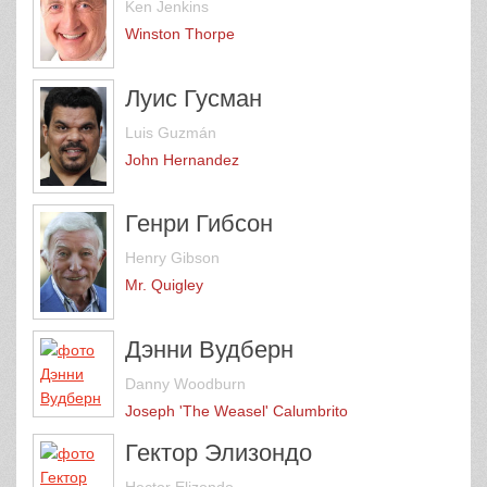
Ken Jenkins
Winston Thorpe
Луис Гусман
Luis Guzmán
John Hernandez
Генри Гибсон
Henry Gibson
Mr. Quigley
Дэнни Вудберн
Danny Woodburn
Joseph 'The Weasel' Calumbrito
Гектор Элизондо
Hector Elizondo