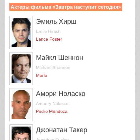
Актеры фильма «Завтра наступит сегодня»
Эмиль Хирш
Emile Hirsch
Lance Foster
Майкл Шеннон
Michael Shannon
Merle
Амори Ноласко
Amaury Nolasco
Pedro Mendoza
Джонатан Такер
Jonathan Tucker