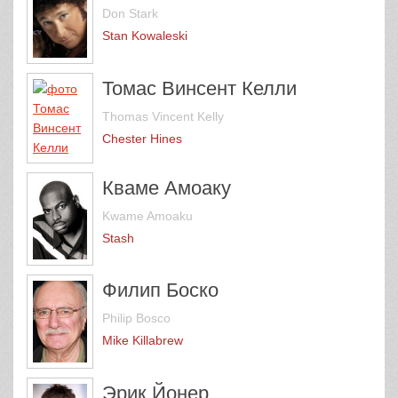
Don Stark
Stan Kowaleski
Томас Винсент Келли
Thomas Vincent Kelly
Chester Hines
Кваме Амоаку
Kwame Amoaku
Stash
Филип Боско
Philip Bosco
Mike Killabrew
Эрик Йонер