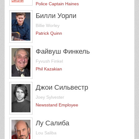
Police Captain Haines
Билли Уорли
Billie Worley
Patrick Quinn
Файвуш Финкель
Fyvush Finkel
Phil Kazakian
Джои Сильвестр
Joey Sylvester
Newsstand Employee
Лу Салиба
Lou Saliba