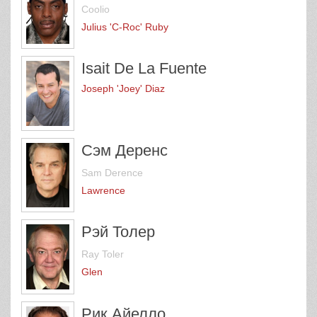
Coolio
Julius 'C-Roc' Ruby
Isait De La Fuente
Joseph 'Joey' Diaz
Сэм Деренс
Sam Derence
Lawrence
Рэй Толер
Ray Toler
Glen
Рик Айелло