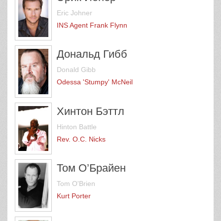
Eric Johner
INS Agent Frank Flynn
Дональд Гибб
Donald Gibb
Odessa 'Stumpy' McNeil
Хинтон Бэттл
Hinton Battle
Rev. O.C. Nicks
Том О’Брайен
Tom O'Brien
Kurt Porter