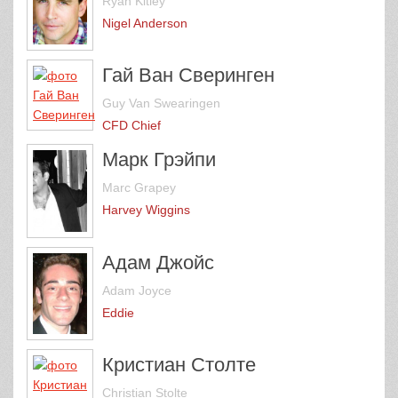
Ryan Kitley
Nigel Anderson
Гай Ван Сверинген
Guy Van Swearingen
CFD Chief
Марк Грэйпи
Marc Grapey
Harvey Wiggins
Адам Джойс
Adam Joyce
Eddie
Кристиан Столте
Christian Stolte