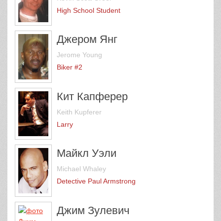
High School Student
Джером Янг
Jerome Young
Biker #2
Кит Капферер
Keith Kupferer
Larry
Майкл Уэли
Michael Whaley
Detective Paul Armstrong
Джим Зулевич