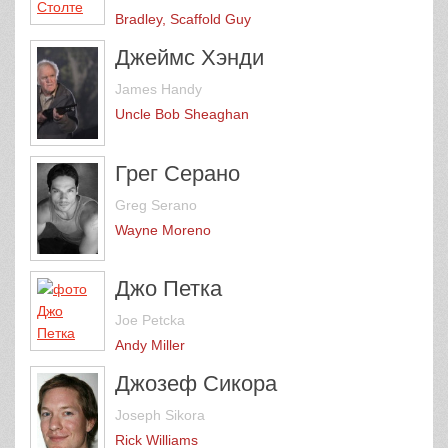
Bradley, Scaffold Guy
Джеймс Хэнди
James Handy
Uncle Bob Sheaghan
Грег Серано
Greg Serano
Wayne Moreno
Джо Петка
Joe Petcka
Andy Miller
Джозеф Сикора
Joseph Sikora
Rick Williams