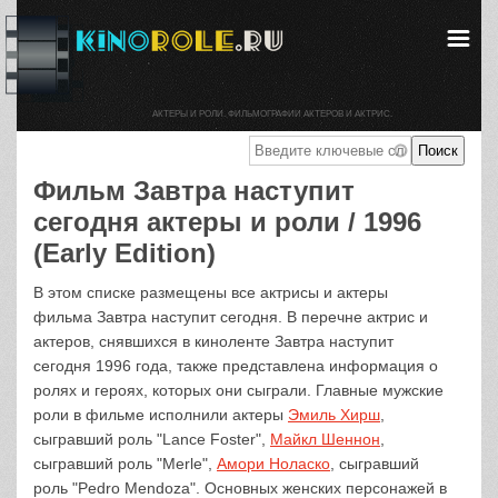
АКТЕРЫ И РОЛИ. ФИЛЬМОГРАФИИ АКТЕРОВ И АКТРИС.
Фильм Завтра наступит
сегодня актеры и роли / 1996
(Early Edition)
В этом списке размещены все актрисы и актеры
фильма Завтра наступит сегодня. В перечне актрис и
актеров, снявшихся в киноленте Завтра наступит
сегодня 1996 года, также представлена информация о
ролях и героях, которых они сыграли. Главные мужские
роли в фильме исполнили актеры
Эмиль Хирш
,
сыгравший роль "Lance Foster",
Майкл Шеннон
,
сыгравший роль "Merle",
Амори Ноласко
, сыгравший
роль "Pedro Mendoza". Основных женских персонажей в