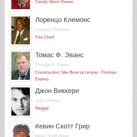
Candy Store Owner
Лоренцо Клемонс
Lorenzo Clemons
Fire Chief
Томас Ф. Эванс
Thomas F. Evans
Construction Site Boss (в титрах: Thomas
Evans)
Джон Виккери
John Vickery
Reggie
Кевин Скотт Грир
Kevin Scott Greer