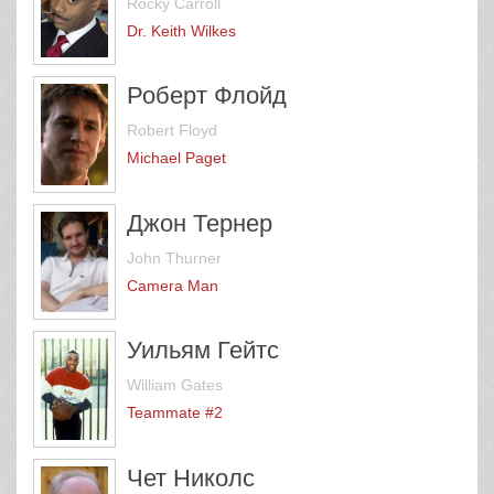
Rocky Carroll
Dr. Keith Wilkes
Роберт Флойд
Robert Floyd
Michael Paget
Джон Тернер
John Thurner
Camera Man
Уильям Гейтс
William Gates
Teammate #2
Чет Николс