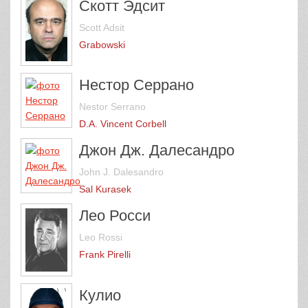
Скотт Эдсит
Scott Adsit
Grabowski
Нестор Серрано
Nestor Serrano
D.A. Vincent Corbell
Джон Дж. Далесандро
John J. Dalesandro
Sal Kurasek
Лео Росси
Leo Rossi
Frank Pirelli
Кулио