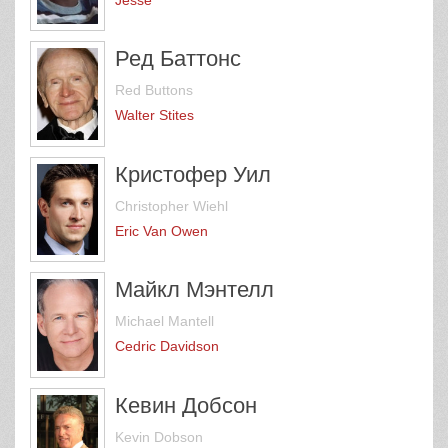
Ред Баттонс
Red Buttons
Walter Stites
Кристофер Уил
Christopher Wiehl
Eric Van Owen
Майкл Мэнтелл
Michael Mantell
Cedric Davidson
Кевин Добсон
Kevin Dobson