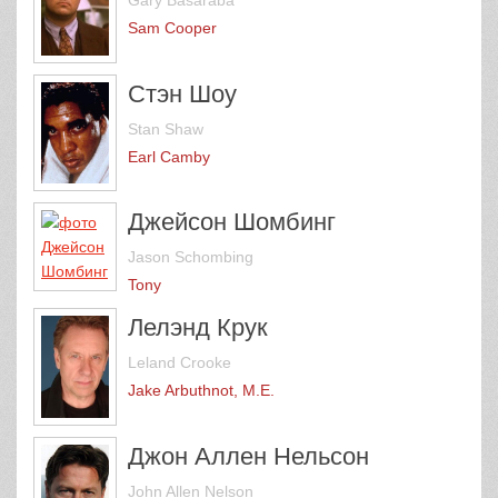
Gary Basaraba
Sam Cooper
Стэн Шоу
Stan Shaw
Earl Camby
Джейсон Шомбинг
Jason Schombing
Tony
Лелэнд Крук
Leland Crooke
Jake Arbuthnot, M.E.
Джон Аллен Нельсон
John Allen Nelson