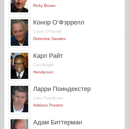
Ricky Brown
Конор О’Фэррелл
Conor O'Farrell
Detective Savales
Карл Райт
Carl Wright
Henderson
Ларри Поиндекстер
Larry Poindexter
Addison Preston
Адам Биттерман