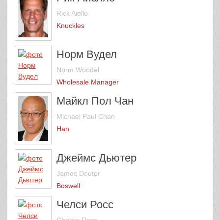
Rick Aiello
Knuckles
Норм Вудел
Norm Woodel
Wholesale Manager
Майкл Пол Чан
Michael Paul Chan
Han
Джеймс Дьютер
James Deuter
Boswell
Челси Росс
Chelcie Ross