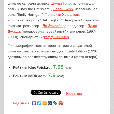
фильме сыграли актрисы
Джуди Грир
, исполнившая
роль "Cindy the Pâtissière",
Лесли Бибб
, исполнившая
роль "Emily Harrigan",
Фелисити Хаффман
,
исполнившая роль "Det. Tagliatti". Авторы и Создатели
фильма: режиссер -
Ян Элиасберг
, продюсер -
Лукас
Джордж
(продюсер-супервайзер (47 эпизодов, 1997-
2000)), сценарист -
Джефф Пинкнер
.
Фильмографии всех актеров, актрис и создателей
фильма Завтра наступит сегодня / Early Edition (1996)
достпны по соответствующим ссылкам (фото актера).
7.95
Рейтинг KinoPoisk.ru:
(698)
7.5
Рейтинг IMDb.com:
(8361)
Нравится
Поделиться