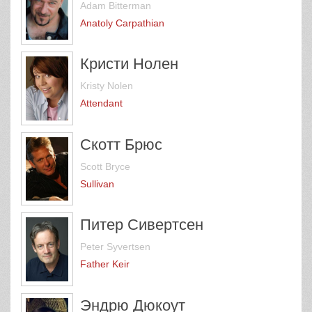
Adam Bitterman
Anatoly Carpathian
Кристи Нолен
Kristy Nolen
Attendant
Скотт Брюс
Scott Bryce
Sullivan
Питер Сивертсен
Peter Syvertsen
Father Keir
Эндрю Дюкоут