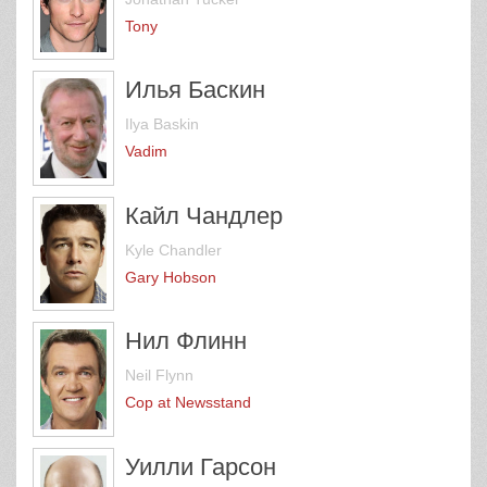
Tony
Илья Баскин
Ilya Baskin
Vadim
Кайл Чандлер
Kyle Chandler
Gary Hobson
Нил Флинн
Neil Flynn
Cop at Newsstand
Уилли Гарсон