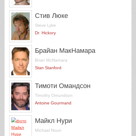
Стив Люке
Steve Lyke
Dr. Hickory
Брайан МакНамара
Brian McNamara
Stan Stanford
Тимоти Омандсон
Timothy Omundson
Antoine Gourmand
Майкл Нури
Michael Nouri