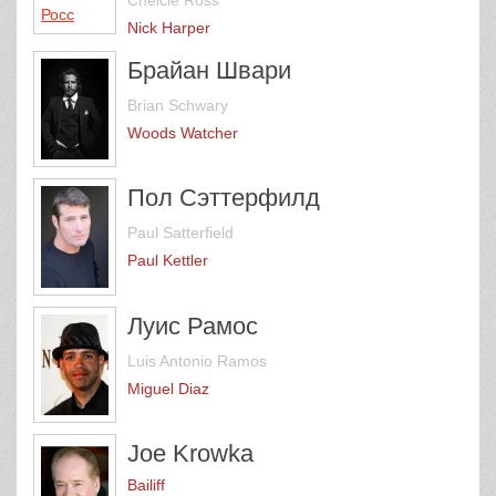
Nick Harper
Брайан Швари
Brian Schwary
Woods Watcher
Пол Сэттерфилд
Paul Satterfield
Paul Kettler
Луис Рамос
Luis Antonio Ramos
Miguel Diaz
Joe Krowka
Bailiff