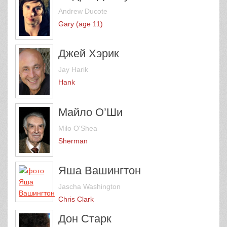
Andrew Ducote
Gary (age 11)
Джей Хэрик
Jay Harik
Hank
Майло О’Ши
Milo O'Shea
Sherman
Яша Вашингтон
Jascha Washington
Chris Clark
Дон Старк