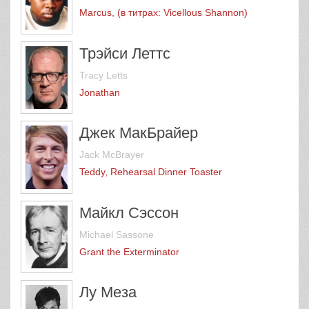
Marcus, (в титрах: Vicellous Shannon)
Трэйси Леттс
Tracy Letts
Jonathan
Джек МакБрайер
Jack McBrayer
Teddy, Rehearsal Dinner Toaster
Майкл Сэссон
Michael Sassone
Grant the Exterminator
Лу Меза