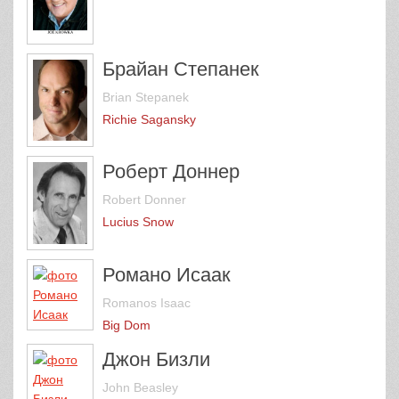
Брайан Степанек
Brian Stepanek
Richie Sagansky
Роберт Доннер
Robert Donner
Lucius Snow
Романо Исаак
Romanos Isaac
Big Dom
Джон Бизли
John Beasley