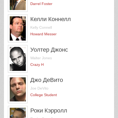
Darrel Foster
Келли Коннелл
Kelly Connell
Howard Messer
Уолтер Джонс
Walter Jones
Crazy H
Джо ДеВито
Joe DeVito
College Student
Роки Кэрролл