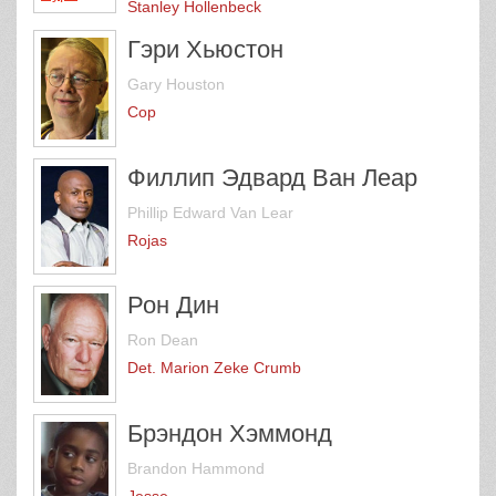
Stanley Hollenbeck
Гэри Хьюстон
Gary Houston
Cop
Филлип Эдвард Ван Леар
Phillip Edward Van Lear
Rojas
Рон Дин
Ron Dean
Det. Marion Zeke Crumb
Брэндон Хэммонд
Brandon Hammond
Jesse