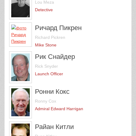
Lou Meza
Detective
Ричард Пикрен
Richard Pickren
Mike Stone
Рик Снайдер
Rick Snyder
Launch Officer
Ронни Кокс
Ronny Cox
Admiral Edward Harrigan
Райан Китли