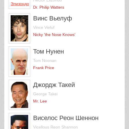
Dr. Philip Watters
Винс Вьелуф
Vince Vieluf
Nicky 'the Nose Knows'
Том Нунен
Tom Noonan
Frank Price
Джордж Такей
George Takei
Mr. Lee
Виселос Реон Шеннон
Vicellous Reon Shannon