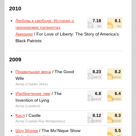
2010
Любовь к свободе: История о
7.18
8.1
83
54
чернокожих патриотах
Америки
/ For Love of Liberty: The Story of America's
Black Patriots
2009
Правильная жена
/ The Good
8.23
8.2
4073
33024
Wife
Актер (Charles Jinks)
Изобретение лжи
/ The
6.8
6.4
14415
80300
Invention of Lying
Актер (Landlord)
Касл
/ Castle
8.12
8.3
Актер (Captain Roy Montgomery)
21650
89209
Шоу Моник
/ The Mo'Nique Show
5.5