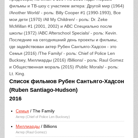
фильмы и ТВ-шоу с участием актера: Другой мир (1964)
/Another World/ - роль: Billy Cooper #1 (1990-1993), Все
мои дети (1970) /All My Children/ - роль: Dr. Zeke
McMillan #1 (2001, 2002) и ABC Специально после
школы (1972) /ABC Afterschool Specials/ - роль: Kevin.
Последние на сегодняшний день проекты и фильмы,
где задействован актер Рубен Сантьяго-Хадсон - это
Семья (2016) /The Family/ - роль: Chief of Police Len
Bucksey, Миллиарды (2016) /Billions/ - роль: Raul Gomez
и Общественная мораль (2015) /Public Morals/ - роль:
Lt. King.
Список фильмов Рубен Сантьяго-Хадсон
(Ruben Santiago-Hudson)
2016
Семья
/ The Family
Актер (Chief of Police Len Bucksey)
Миллиарды
/ Billions
Актер (Raul Gomez)