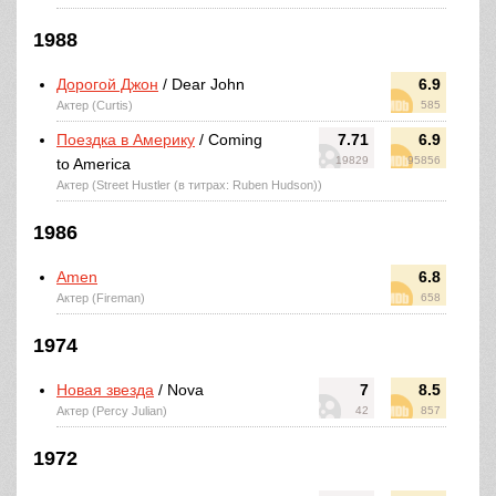
1988
Дорогой Джон
/ Dear John
6.9
Актер (Curtis)
585
Поездка в Америку
/ Coming
7.71
6.9
19829
95856
to America
Актер (Street Hustler (в титрах: Ruben Hudson))
1986
Amen
6.8
Актер (Fireman)
658
1974
Новая звезда
/ Nova
7
8.5
Актер (Percy Julian)
42
857
1972