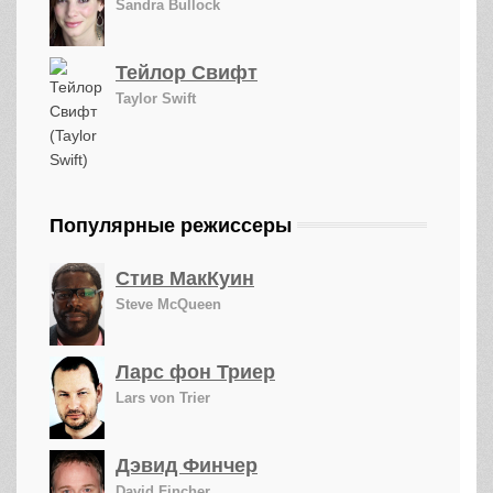
Sandra Bullock
Тейлор Свифт
Taylor Swift
Популярные режиссеры
Стив МакКуин
Steve McQueen
Ларс фон Триер
Lars von Trier
Дэвид Финчер
David Fincher