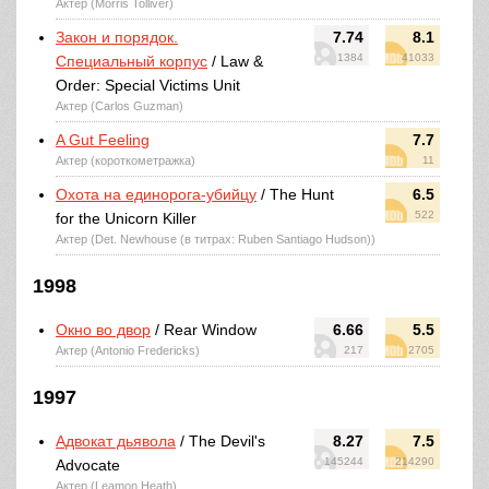
Актер (Morris Tolliver)
Закон и порядок.
7.74
8.1
1384
41033
Специальный корпус
/ Law &
Order: Special Victims Unit
Актер (Carlos Guzman)
A Gut Feeling
7.7
Актер (короткометражка)
11
Охота на единорога-убийцу
/ The Hunt
6.5
522
for the Unicorn Killer
Актер (Det. Newhouse (в титрах: Ruben Santiago Hudson))
1998
Окно во двор
/ Rear Window
6.66
5.5
Актер (Antonio Fredericks)
217
2705
1997
Адвокат дьявола
/ The Devil's
8.27
7.5
145244
214290
Advocate
Актер (Leamon Heath)