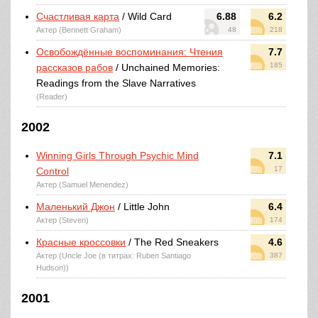
Счастливая карта
/ Wild Card
6.88
6.2
Актер (Bennett Graham)
48
218
Освобождённые воспоминания: Чтения
7.7
185
рассказов рабов
/ Unchained Memories:
Readings from the Slave Narratives
(Reader)
2002
Winning Girls Through Psychic Mind
7.1
17
Control
Актер (Samuel Menendez)
Маленький Джон
/ Little John
6.4
Актер (Steven)
174
Красные кроссовки
/ The Red Sneakers
4.6
Актер (Uncle Joe (в титрах: Ruben Santiago
387
Hudson))
2001