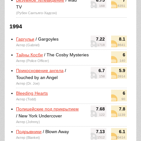
Безумное телевидение
/ Mad
6.75
7
168
6351
TV
(Рубен Сантьяго-Хадсон)
1994
Гаргульи
/ Gargoyles
7.22
8.1
Актер (Gabriel)
1718
8641
Тайны Косби
/ The Cosby Mysteries
6
Актер (Police Officer)
140
Прикосновение ангела
/
6.7
5.9
158
3914
Touched by an Angel
Актер (Dr. Joe)
Bleeding Hearts
6
Актер (Todd)
90
Полицейские под прикрытием
7.68
7.8
122
1139
/ New York Undercover
Актер (Johnny)
Подрывники
/ Blown Away
7.13
6.1
Актер (Blanket)
1512
20414