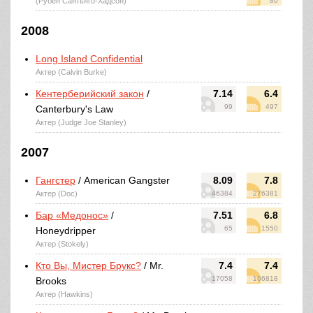
(Рубен Сантьяго-Хадсон)
80
2008
Long Island Confidential
Актер (Calvin Burke)
Кентерберийский закон
/
7.14
6.4
99
497
Canterbury's Law
Актер (Judge Joe Stanley)
2007
Гангстер
/ American Gangster
8.09
7.8
Актер (Doc)
46384
276381
Бар «Медонос»
/
7.51
6.8
65
1550
Honeydripper
Актер (Stokely)
Кто Вы, Мистер Брукс?
/ Mr.
7.4
7.4
17058
106818
Brooks
Актер (Hawkins)