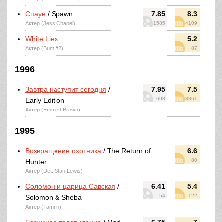
Спаун
/ Spawn
7.85
8.3
Актер (Jess Chapel)
1585
4109
White Lies
5.2
Актер (Bum #2)
87
1996
Завтра наступит сегодня
/
7.95
7.5
698
8361
Early Edition
Актер (Emmett Brown)
1995
Возвращение охотника
/ The Return of
6.6
80
Hunter
Актер (Det. Stan Lewis)
Соломон и царица Савская
/
6.41
5.4
54
122
Solomon & Sheba
Актер (Tamrin)