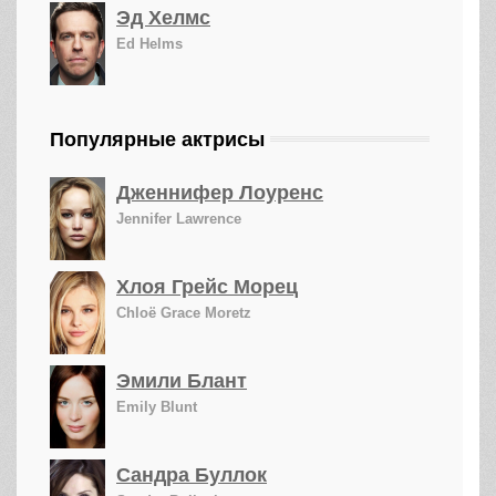
Эд Хелмс
Ed Helms
Популярные актрисы
Дженнифер Лоуренс
Jennifer Lawrence
Хлоя Грейс Морец
Chloë Grace Moretz
Эмили Блант
Emily Blunt
Сандра Буллок