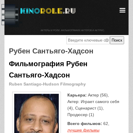
АКТЕРЫ И РОЛИ. ФИЛЬМОГРАФИИ АКТЕРОВ И АКТРИС.
Рубен Сантьяго-Хадсон
Фильмография Рубен
Сантьяго-Хадсон
Ruben Santiago-Hudson Filmography
Карьера:
Актер (56),
Актер: Играет самого себя
(4), Сценарист (1),
Продюсер (1)
Всего фильмов:
62,
лучшие фильмы