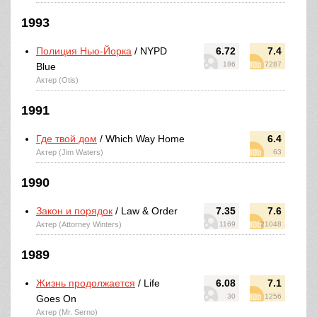
1993
Полиция Нью-Йорка
/ NYPD
6.72
7.4
186
7287
Blue
Актер (Otis)
1991
Где твой дом
/ Which Way Home
6.4
Актер (Jim Waters)
63
1990
Закон и порядок
/ Law & Order
7.35
7.6
Актер (Attorney Winters)
1169
21048
1989
Жизнь продолжается
/ Life
6.08
7.1
30
1256
Goes On
Актер (Mr. Serno)