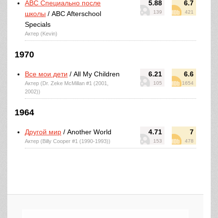
ABC Специально после
5.88
6.7
139
421
школы
/ ABC Afterschool
Specials
Актер (Kevin)
1970
Все мои дети
/ All My Children
6.21
6.6
Актер (Dr. Zeke McMillan #1 (2001,
105
1654
2002))
1964
Другой мир
/ Another World
4.71
7
Актер (Billy Cooper #1 (1990-1993))
153
478