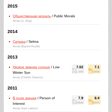
2015
Общественная мораль
/ Public Morals
Актер (Lt. King)
2014
Сельма
/ Selma
Актер (Bayard Rustin)
2013
Низкое зимнее солнце
/ Low
7.02
7.1
445
3958
Winter Sun
Актер (Charles Dawson)
2011
В поле зрения
/ Person of
7.9
8.4
6546
79370
Interest
Актер (Sam Latimer)