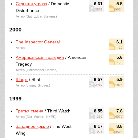
Скрытая угроза
/ Domestic
6.61
5.5
2803
19004
Disturbance
Актер (Sgt. Edgar Stevens)
2000
The Inspector General
6.1
Актер
12
Американская трагедия
/ American
5.6
178
Tragedy
Актер (Christopher Darden)
Шафт
/ Shaft
6.57
5.9
Актер (Jimmy Groves)
4799
51874
1999
Третья смена
/ Third Watch
8.55
7.8
Актер (Det. Wolfort, NYPD)
365
6570
Западное крыло
/ The West
8.17
8.8
274
33526
Wing