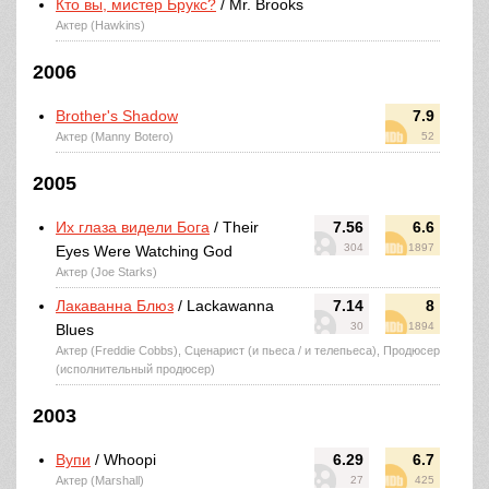
Кто вы, мистер Брукс?
/ Mr. Brooks
Актер (Hawkins)
2006
Brother's Shadow
7.9
Актер (Manny Botero)
52
2005
Их глаза видели Бога
/ Their
7.56
6.6
304
1897
Eyes Were Watching God
Актер (Joe Starks)
Лакаванна Блюз
/ Lackawanna
7.14
8
30
1894
Blues
Актер (Freddie Cobbs), Сценарист (и пьеса / и телепьеса), Продюсер
(исполнительный продюсер)
2003
Вупи
/ Whoopi
6.29
6.7
Актер (Marshall)
27
425