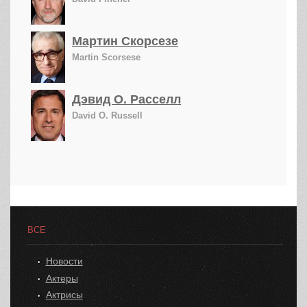
Мартин Скорсезе
Martin Scorsese
Дэвид О. Расселл
David O. Russell
ВСЕ
Новости
Актеры
Актрисы