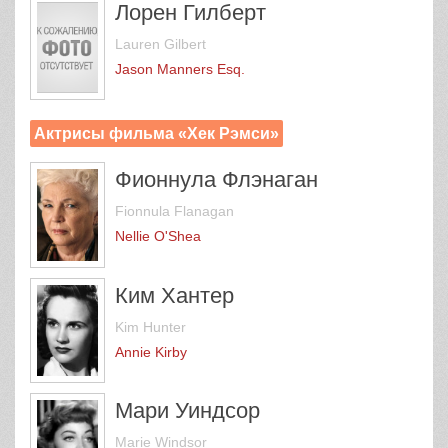
Лорен Гилберт
Lauren Gilbert
Jason Manners Esq.
Актрисы фильма «Хек Рэмси»
Фионнула Флэнаган
Fionnula Flanagan
Nellie O'Shea
Ким Хантер
Kim Hunter
Annie Kirby
Мари Уиндсор
Marie Windsor