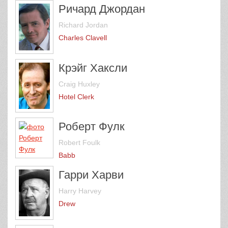
Ричард Джордан
Richard Jordan
Charles Clavell
Крэйг Хаксли
Craig Huxley
Hotel Clerk
Роберт Фулк
Robert Foulk
Babb
Гарри Харви
Harry Harvey
Drew