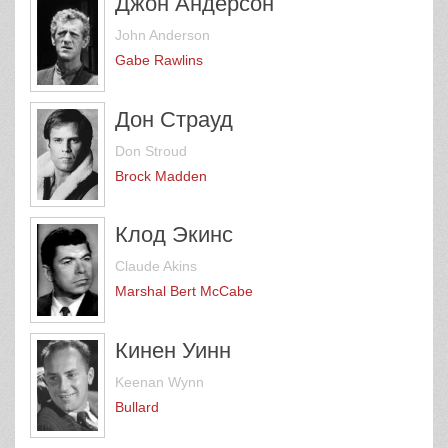
Джон Андерсон
John Anderson
Gabe Rawlins
Дон Страуд
Don Stroud
Brock Madden
Клод Экинс
Claude Akins
Marshal Bert McCabe
Кинен Уинн
Keenan Wynn
Bullard