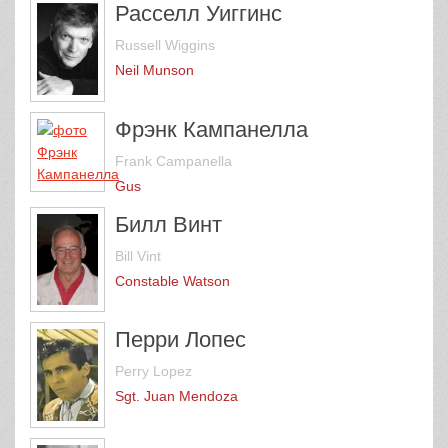
Расселл Уиггинс
Russell Wiggins
Neil Munson
Фрэнк Кампанелла
Frank Campanella
Gus
Билл Винт
Bill Vint
Constable Watson
Перри Лопес
Perry Lopez
Sgt. Juan Mendoza