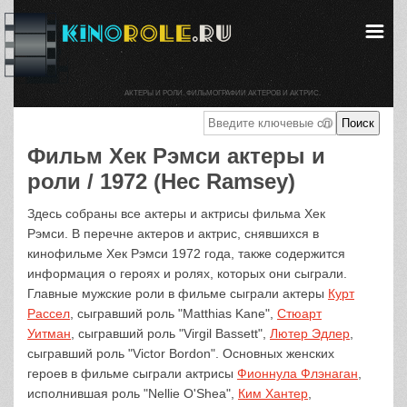
АКТЕРЫ И РОЛИ. ФИЛЬМОГРАФИИ АКТЕРОВ И АКТРИС.
Фильм Хек Рэмси актеры и
роли / 1972 (Hec Ramsey)
Здесь собраны все актеры и актрисы фильма Хек
Рэмси. В перечне актеров и актрис, снявшихся в
кинофильме Хек Рэмси 1972 года, также содержится
информация о героях и ролях, которых они сыграли.
Главные мужские роли в фильме сыграли актеры
Курт
Рассел
, сыгравший роль "Matthias Kane",
Стюарт
Уитман
, сыгравший роль "Virgil Bassett",
Лютер Эдлер
,
сыгравший роль "Victor Bordon". Основных женских
героев в фильме сыграли актрисы
Фионнула Флэнаган
,
исполнившая роль "Nellie O'Shea",
Ким Хантер
,