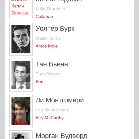
Kelly Thordsen
Callahan
Уолтер Бурк
Walter Burke
Amos Mole
Тан Вьенн
Than Wyenn
Ben
Ли Монтгомери
Lee Montgomery
Billy McCarthy
Морган Вудворд