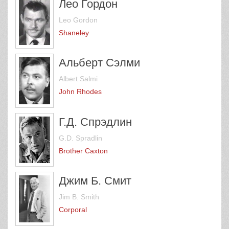
Лео Гордон
Leo Gordon
Shaneley
Альберт Сэлми
Albert Salmi
John Rhodes
Г.Д. Спрэдлин
G.D. Spradlin
Brother Caxton
Джим Б. Смит
Jim B. Smith
Corporal