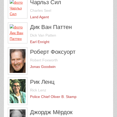
Чарльз Сил
Charles Seel
Land Agent
Дик Ван Паттен
Dick Van Patten
Earl Enright
Роберт Фоксуорт
Robert Foxworth
Jonas Goodwin
Рик Ленц
Rick Lenz
Police Chief Oliver B. Stamp
Джордж Мёрдок