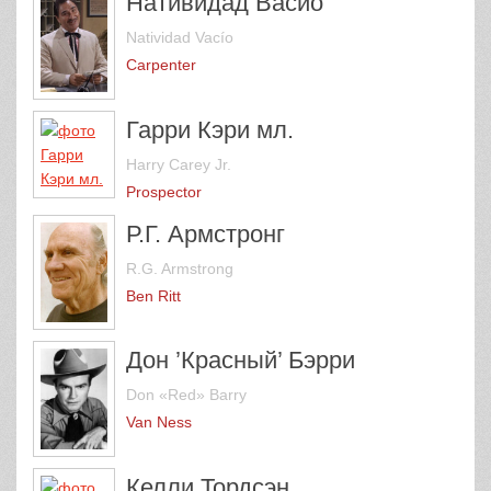
Нативидад Васио
Natividad Vacío
Carpenter
Гарри Кэри мл.
Harry Carey Jr.
Prospector
Р.Г. Армстронг
R.G. Armstrong
Ben Ritt
Дон ’Красный’ Бэрри
Don «Red» Barry
Van Ness
Келли Тордсэн