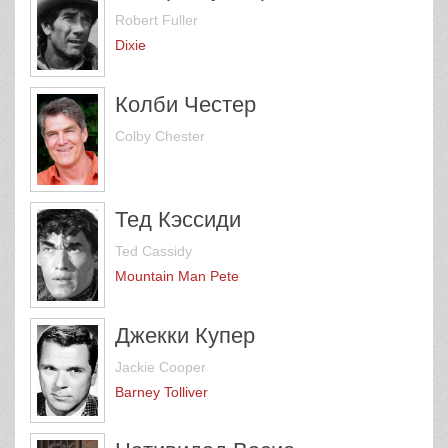
Robert Fuller
Dixie
Колби Честер
Colby Chester
Тед Кэссиди
Ted Cassidy
Mountain Man Pete
Джекки Купер
Jackie Cooper
Barney Tolliver