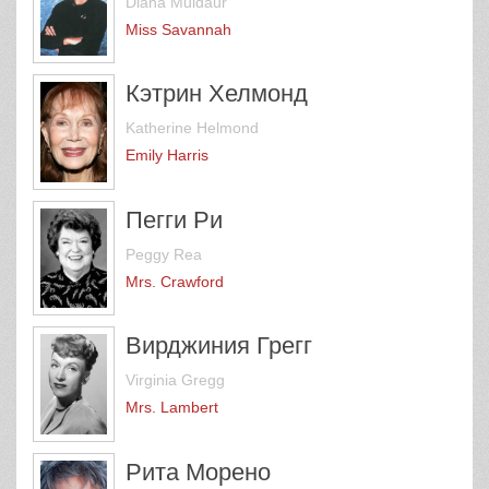
Diana Muldaur
Miss Savannah
Кэтрин Хелмонд
Katherine Helmond
Emily Harris
Пегги Ри
Peggy Rea
Mrs. Crawford
Вирджиния Грегг
Virginia Gregg
Mrs. Lambert
Рита Морено