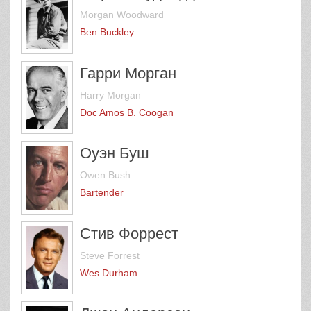
Morgan Woodward
Ben Buckley
Гарри Морган
Harry Morgan
Doc Amos B. Coogan
Оуэн Буш
Owen Bush
Bartender
Стив Форрест
Steve Forrest
Wes Durham