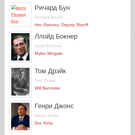
Ричард Бун
Richard Boone
Hec Ramsey, Deputy Sheriff
Ллойд Бокнер
Lloyd Bochner
Myles Wingate
Том Дрэйк
Tom Drake
Will Bannister
Генри Джонс
Henry Jones
Doc Kirby