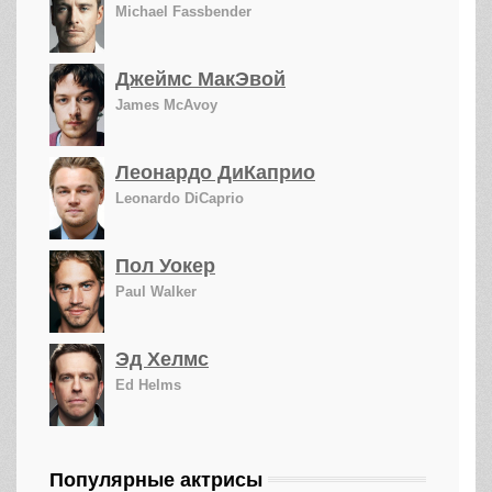
Michael Fassbender
Джеймс МакЭвой
James McAvoy
Леонардо ДиКаприо
Leonardo DiCaprio
Пол Уокер
Paul Walker
Эд Хелмс
Ed Helms
Популярные актрисы