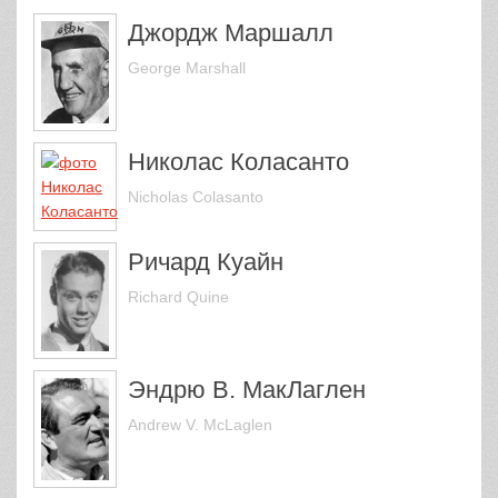
Джордж Маршалл
George Marshall
Николас Коласанто
Nicholas Colasanto
Ричард Куайн
Richard Quine
Эндрю В. МакЛаглен
Andrew V. McLaglen