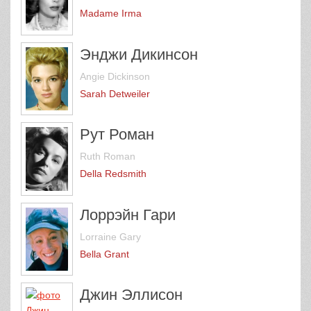
Madame Irma
Энджи Дикинсон
Angie Dickinson
Sarah Detweiler
Рут Роман
Ruth Roman
Della Redsmith
Лоррэйн Гари
Lorraine Gary
Bella Grant
Джин Эллисон