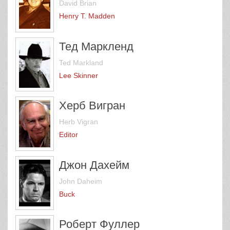
David Brian
Henry T. Madden
Тед Маркленд
Ted Markland
Lee Skinner
Херб Вигран
Herb Vigran
Editor
Джон Дахейм
John Daheim
Buck
Роберт Фуллер