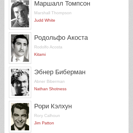
Маршалл Томпсон
Marshall Thompson
Judd White
Родольфо Акоста
Rodolfo Acosta
Kitami
Эбнер Биберман
Abner Biberman
Nathan Shotness
Рори Кэлхун
Rory Calhoun
Jim Patton