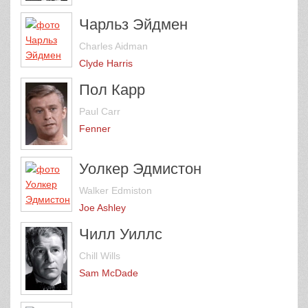
Чарльз Эйдмен
Charles Aidman
Clyde Harris
Пол Карр
Paul Carr
Fenner
Уолкер Эдмистон
Walker Edmiston
Joe Ashley
Чилл Уиллс
Chill Wills
Sam McDade