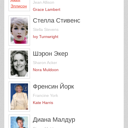
Jean Allison
Grace Lambert
Стелла Стивенс
Stella Stevens
Ivy Turnwright
Шэрон Экер
Sharon Acker
Nora Muldoon
Френсин Йорк
Francine York
Kate Harris
Диана Малдур