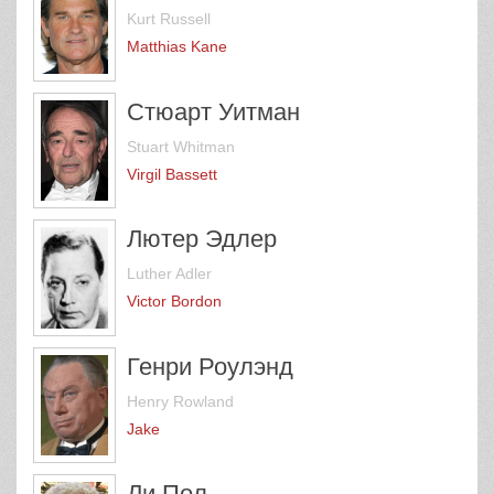
Kurt Russell
Matthias Kane
Стюарт Уитман
Stuart Whitman
Virgil Bassett
Лютер Эдлер
Luther Adler
Victor Bordon
Генри Роулэнд
Henry Rowland
Jake
Ли Пол