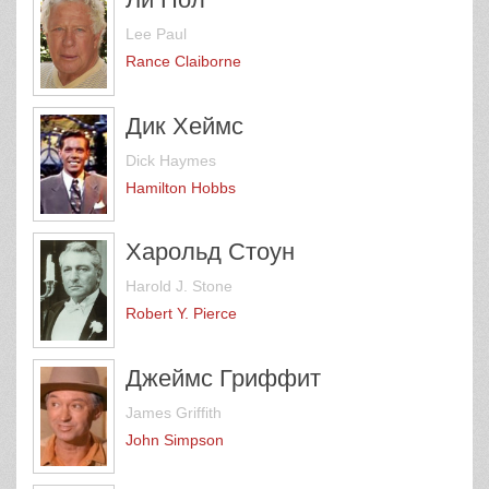
Lee Paul
Rance Claiborne
Дик Хеймс
Dick Haymes
Hamilton Hobbs
Харольд Стоун
Harold J. Stone
Robert Y. Pierce
Джеймс Гриффит
James Griffith
John Simpson