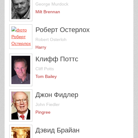
George Murdock
Milt Brennan
Роберт Остерлох
Robert Osterloh
Harry
Клифф Поттс
Cliff Potts
Tom Bailey
Джон Фидлер
John Fiedler
Pingree
Дэвид Брайан