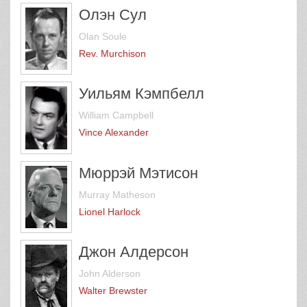
Олэн Сул
Olan Soule
Rev. Murchison
Уильям Кэмпбелл
William Campbell
Vince Alexander
Мюррэй Мэтисон
Murray Matheson
Lionel Harlock
Джон Алдерсон
John Alderson
Walter Brewster