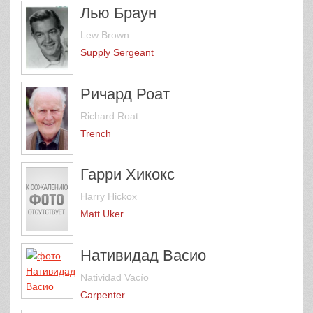
Лью Браун
Lew Brown
Supply Sergeant
Ричард Роат
Richard Roat
Trench
Гарри Хикокс
Harry Hickox
Matt Uker
Нативидад Васио
Natividad Vacío
Carpenter