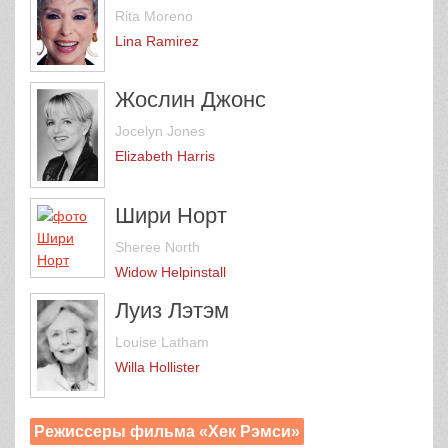
Rita Moreno
Lina Ramirez
Жослин Джонс
Jocelyn Jones
Elizabeth Harris
Шири Норт
Sheree North
Widow Helpinstall
Луиз Лэтэм
Louise Latham
Willa Hollister
Режиссеры фильма «Хек Рэмси»