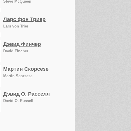
Steve McQueen
Ларс фон Триер
Lars von Trier
Дэвид Финчер
David Fincher
Мартин Скорсезе
Martin Scorsese
Дэвид О. Расселл
David O. Russell