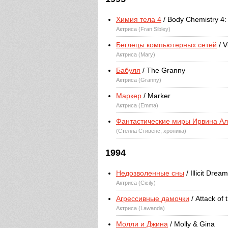
Химия тела 4
/ Body Chemistry 4:
Актриса (Fran Sibley)
Беглецы компьютерных сетей
/ V
Актриса (Mary)
Бабуля
/ The Granny
Актриса (Granny)
Маркер
/ Marker
Актриса (Emma)
Фантастические миры Ирвина А
(Стелла Стивенс, хроника)
1994
Недозволенные сны
/ Illicit Drea
Актриса (Cicily)
Агрессивные дамочки
/ Attack of
Актриса (Lawanda)
Молли и Джина
/ Molly & Gina