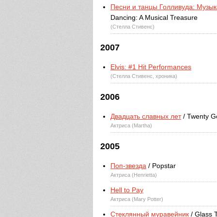
Песни и танцы Голливуда: Музы
Dancing: A Musical Treasure
(Стелла Стивенс)
2007
Elvis: #1 Hit Performances
(Стелла Стивенс, хроника)
2006
Двадцать славных лет
/ Twenty G
Актриса (Martha)
2005
Поп-звезда
/ Popstar
Актриса (Henrietta)
Hell to Pay
Актриса (Mary Potter)
Стеклянный муравейник
/ Glass 