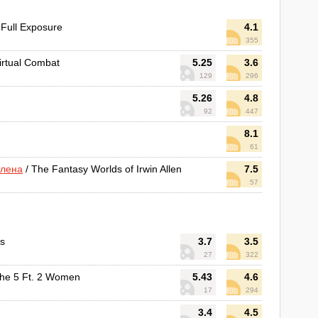
 Full Exposure
4.1
355
irtual Combat
5.25
3.6
129
296
5.26
4.8
92
447
8.1
61
ллена
/ The Fantasy Worlds of Irwin Allen
7.5
57
ms
3.7
3.5
27
322
 the 5 Ft. 2 Women
5.43
4.6
17
294
3.4
4.5