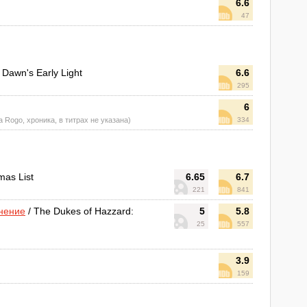
6.6
47
 Dawn's Early Light
6.6
295
6
da Rogo, хроника, в титрах не указана)
334
mas List
6.65
6.7
221
841
инение
/ The Dukes of Hazzard:
5
5.8
25
557
3.9
159