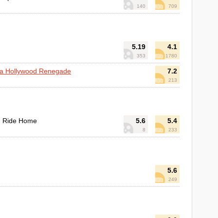
140
709
5.19
4.1
353
1780
 a Hollywood Renegade
7.2
213
g Ride Home
5.6
5.4
8
233
5.6
249