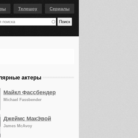
еры
Телешоу
Сериалы
лярные актеры
Майкл Фассбендер
Michael Fassbender
Джеймс МакЭвой
James McAvoy