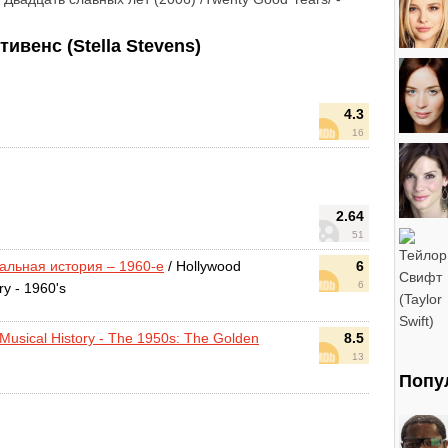
венс (Stella Stevens)
4.3
)
16
2.64
51
альная история – 1960-е
/ Hollywood
6
6
ry - 1960's
Musical History - The 1950s: The Golden
8.5
13
Попу