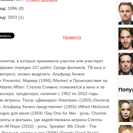
од:
1996 (8)
од:
2003 (1)
Нравится
роектов, в которых принимала участие или участвует
одержит порядка 157 работ. Среди фильмов, ТВ-шоу и
смотреть, можно выделить: Альфред Хичкок
ck Presents/, Маркер (1995) /Marker/ и Происшествие на
lantic Affair/. Стелла Стивенс появляется в кино и тв-
Попу
жиссера, продюсера, начиная с 1952 по 2010 годы.
 актрисы: Театр «Дженерал Электрик» (1953) /General
cho, Альфред Хичкок представляет (1955) /Alfred Hitchcock
 одно для меня (1959) /Say One for Me/ - роль: Chorine.
екты и фильмы, где задействована актриса Стелла
n All Hope (2010) - роль: Speaker: 8th Circle - The
 Двадцать славных лет (2006) /Twenty Good Years/ -