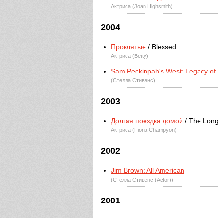
Актриса (Joan Highsmith)
2004
Проклятые
/ Blessed
Актриса (Betty)
Sam Peckinpah's West: Legacy of
(Стелла Стивенс)
2003
Долгая поездка домой
/ The Lon
Актриса (Fiona Champyon)
2002
Jim Brown: All American
(Стелла Стивенс (Actor))
2001