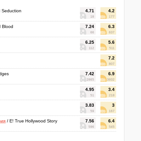
l Seduction
4.71
4.2
18
177
d Blood
7.24
6.3
66
637
6.25
5.6
112
511
7.2
807
idges
7.42
6.9
2865
3932
4.95
3.4
51
218
3.83
3
59
167
рия
/ E! True Hollywood Story
7.56
6.4
596
545