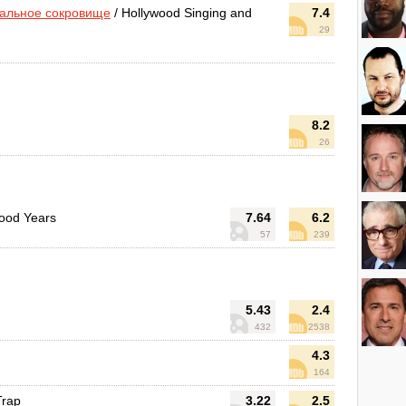
кальное сокровище
/ Hollywood Singing and
7.4
29
8.2
26
ood Years
7.64
6.2
57
239
5.43
2.4
432
2538
4.3
164
Trap
3.22
2.5