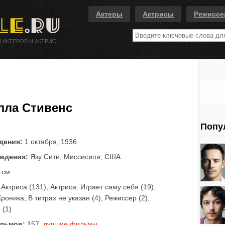
Актеры
Актрисы
Режисс
 АКТЕРОВ И АКТРИС.
лла Стивенс
Попу
дения:
1 октября, 1936
ждения:
Язу Сити, Миссисипи, США
 см
Актриса (131), Актриса: Играет саму себя (19),
роника, В титрах не указан (4), Режиссер (2),
 (1)
льмов:
157,
лучшие фильмы