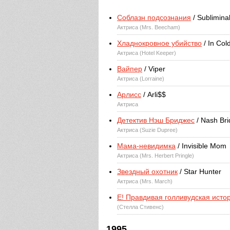
Соблазн подсознания
/ Sublimina
Актриса (Mrs. Beecham)
Хладнокровное убийство
/ In Col
Актриса (Hotel Keeper)
Вайпер
/ Viper
Актриса (Lorraine)
Арлисс
/ Arli$$
Актриса
Детектив Нэш Бриджес
/ Nash Br
Актриса (Suzie Dupree)
Мама-невидимка
/ Invisible Mom
Актриса (Mrs. Herbert Pringle)
Звездный охотник
/ Star Hunter
Актриса (Mrs. March)
E! Правдивая голливудская исто
(Стелла Стивенс)
1995