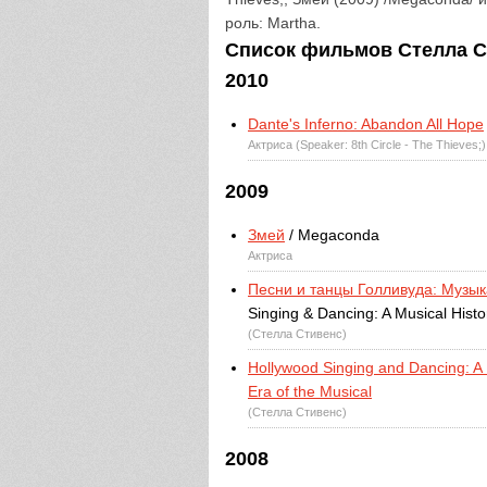
роль: Martha.
Список фильмов Стелла Сти
2010
Dante's Inferno: Abandon All Hope
Актриса (Speaker: 8th Circle - The Thieves;
2009
Змей
/ Megaconda
Актриса
Песни и танцы Голливуда: Музык
Singing & Dancing: A Musical Histo
(Стелла Стивенс)
Hollywood Singing and Dancing: A 
Era of the Musical
(Стелла Стивенс)
2008