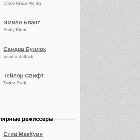
Chloë Grace Moretz
Эмили Блант
Emily Blunt
Сандра Буллок
Sandra Bullock
Тейлор Свифт
Taylor Swift
лярные режиссеры
Стив МакКуин