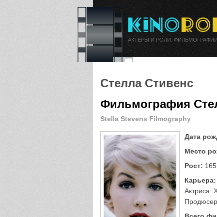
АКТЕРЫ И РОЛИ. ФИЛЬМОГРАФИИ
Стелла Стивенс
Фильмография Сте
Stella Stevens Filmography
Дата рож
Место ро
Рост:
165
Карьера:
Актриса: Х
Продюсер
Всего фи