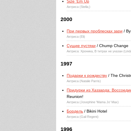
Size 'Em Up
Актриса (Stella;)
2000
При первых проблесках зари
/ By
Актриса (Eli)
Сущие пустяки
/ Chump Change
Актриса: Хроника, В титрах не указан (Lin
1997
Подарки к рождеству
/ The Christ
Актриса (Natalie Parris)
Придурки из Хаззарда: Воссоед
Reunion!
Актриса (Josephine 'Mama Jo' Max)
Бордель
/ Bikini Hotel
Актриса (Gail Regent)
1996