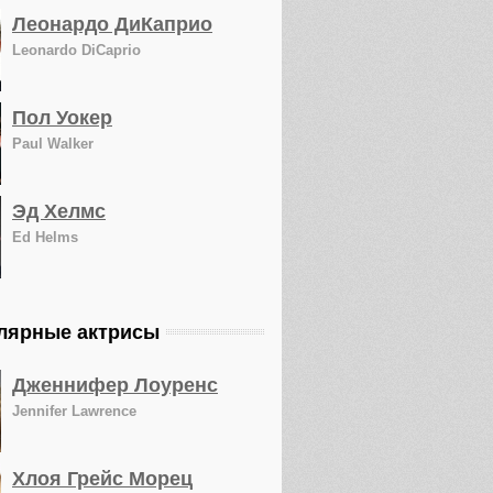
Леонардо ДиКаприо
Leonardo DiCaprio
Пол Уокер
Paul Walker
Эд Хелмс
Ed Helms
лярные актрисы
Дженнифер Лоуренс
Jennifer Lawrence
Хлоя Грейс Морец