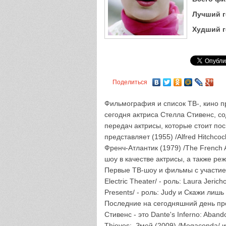
Лучший г
Худший г
Поделиться
Фильмография и список ТВ-, кино п
сегодня актриса Стелла Стивенс, с
передач актрисы, которые стоит по
представляет (1955) /Alfred Hitchco
Френч-Атлантик (1979) /The French At
шоу в качестве актрисы, а также ре
Первые ТВ-шоу и фильмы с участием
Electric Theater/ - роль: Laura Jeri
Presents/ - роль: Judy и Скажи лишь
Последние на сегодняшний день про
Стивенс - это Dante's Inferno: Abando
Thieves;, Змей (2009) /Megaconda/ и