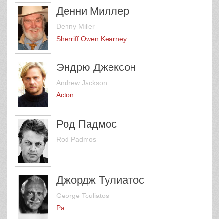
Денни Миллер
Denny Miller
Sherriff Owen Kearney
Эндрю Джексон
Andrew Jackson
Acton
Род Падмос
Rod Padmos
Джордж Тулиатос
George Touliatos
Pa