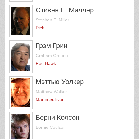
Стивен Е. Миллер
Stephen E. Miller
Dick
Грэм Грин
Graham Greene
Red Hawk
Мэттью Уолкер
Matthew Walker
Martin Sullivan
Берни Колсон
Bernie Coulson