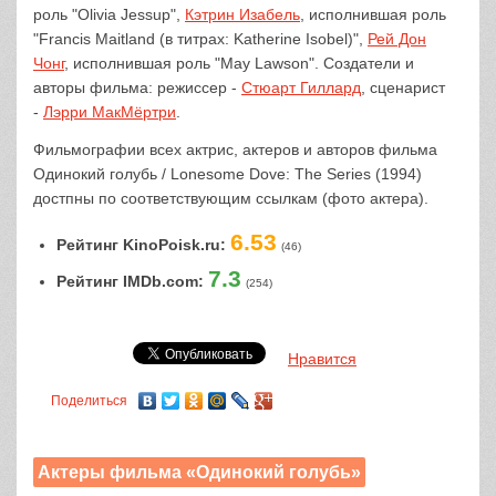
роль "Olivia Jessup",
Кэтрин Изабель
, исполнившая роль
"Francis Maitland (в титрах: Katherine Isobel)",
Рей Дон
Чонг
, исполнившая роль "May Lawson". Создатели и
авторы фильма: режиссер -
Стюарт Гиллард
, сценарист
-
Лэрри МакМёртри
.
Фильмографии всех актрис, актеров и авторов фильма
Одинокий голубь / Lonesome Dove: The Series (1994)
достпны по соответствующим ссылкам (фото актера).
6.53
Рейтинг KinoPoisk.ru:
(46)
7.3
Рейтинг IMDb.com:
(254)
Нравится
Поделиться
Актеры фильма «Одинокий голубь»