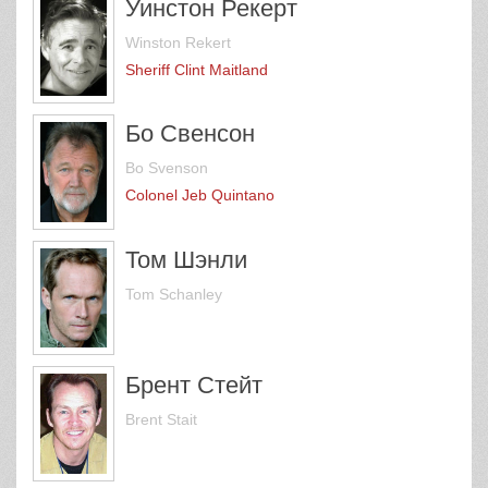
Уинстон Рекерт
Winston Rekert
Sheriff Clint Maitland
Бо Свенсон
Bo Svenson
Colonel Jeb Quintano
Том Шэнли
Tom Schanley
Брент Стейт
Brent Stait