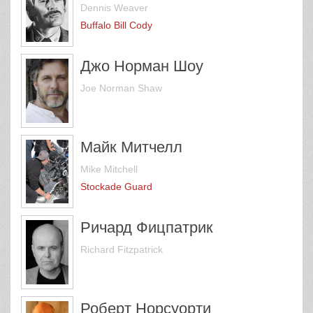
Dennis Weaver
Buffalo Bill Cody
Джо Норман Шоу
Joe Norman Shaw
Майк Митчелл
Mike Mitchell
Stockade Guard
Ричард Фицпатрик
Richard Fitzpatrick
Роберт Норсуорти