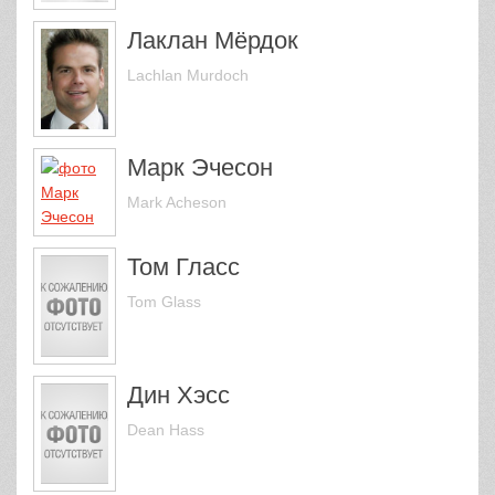
Лаклан Мёрдок
Lachlan Murdoch
Марк Эчесон
Mark Acheson
Том Гласс
Tom Glass
Дин Хэсс
Dean Hass