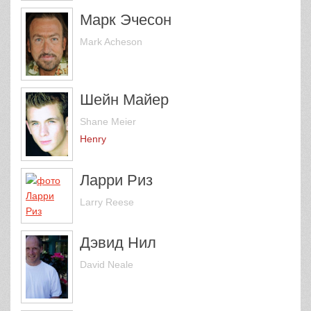
Марк Эчесон
Mark Acheson
Шейн Майер
Shane Meier
Henry
Ларри Риз
Larry Reese
Дэвид Нил
David Neale