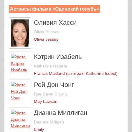
Актрисы фильма «Одинокий голубь»
Оливия Хасси
Olivia Hussey
Olivia Jessup
Кэтрин Изабель
Katharine Isabelle
Francis Maitland (в титрах: Katherine Isobel)
Рей Дон Чонг
Rae Dawn Chong
May Lawson
Дианна Миллиган
Deanna Milligan
Emily