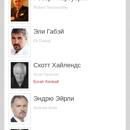
Robert Norsworthy
Эли Габэй
Eli Gabay
Скотт Хайлендс
Scott Hylands
Ezrah Kimball
Эндрю Эйрли
Andrew Airlie