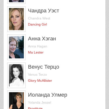
Чандра Уэст
Chandra West
Dancing Girl
Анна Хэган
Anna Hagan
Ma Lester
Венус Терцо
Venus Terzo
Glory McAllister
Иоланда Улмер
Yolanda Jessel
Prostitute