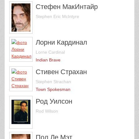
Стефен МакИнтайр
Stephen Eric McIntyre
Лорни Кардинал
Lorne Cardinal
Indian Brave
Стивен Страхан
Stephen Strachan
Town Spokesman
Род Уилсон
Rod Wilson
Пол Ле Мэт