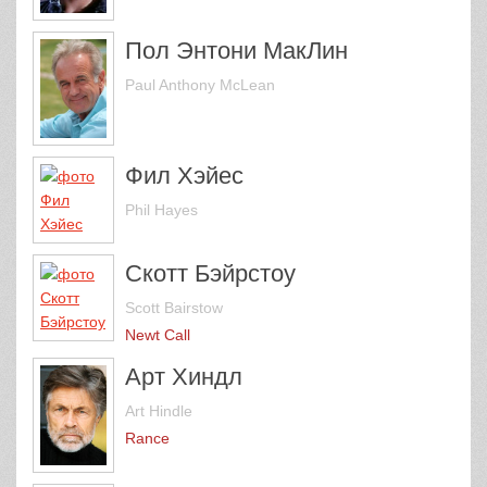
Пол Энтони МакЛин
Paul Anthony McLean
Фил Хэйес
Phil Hayes
Скотт Бэйрстоу
Scott Bairstow
Newt Call
Арт Хиндл
Art Hindle
Rance