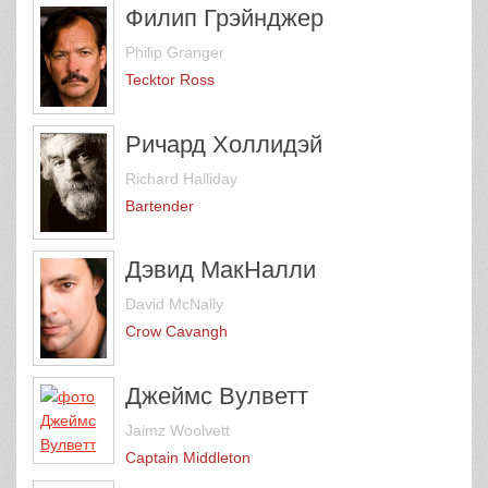
Филип Грэйнджер
Philip Granger
Tecktor Ross
Ричард Холлидэй
Richard Halliday
Bartender
Дэвид МакНалли
David McNally
Crow Cavangh
Джеймс Вулветт
Jaimz Woolvett
Captain Middleton