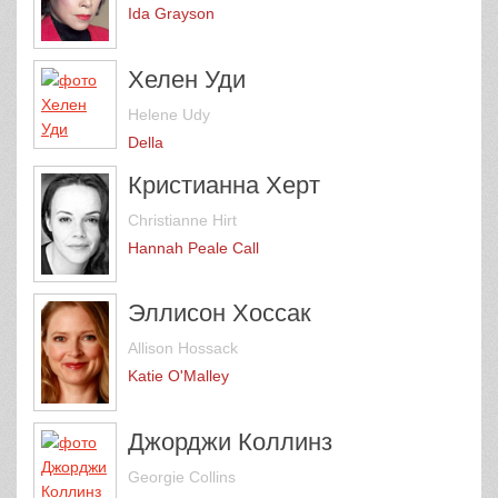
Ida Grayson
Хелен Уди
Helene Udy
Della
Кристианна Херт
Christianne Hirt
Hannah Peale Call
Эллисон Хоссак
Allison Hossack
Katie O'Malley
Джорджи Коллинз
Georgie Collins