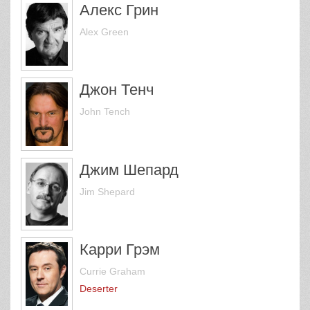
Алекс Грин
Alex Green
Джон Тенч
John Tench
Джим Шепард
Jim Shepard
Карри Грэм
Currie Graham
Deserter