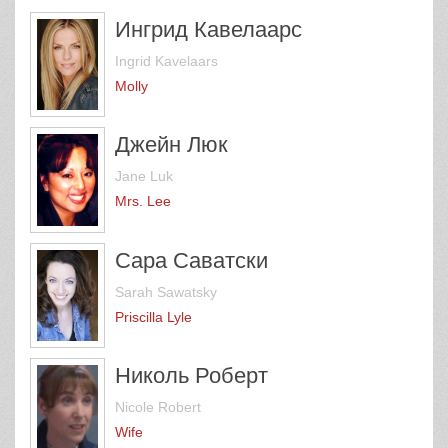
Ингрид Кавелаарс
Ingrid Kavelaars
Molly
Джейн Люк
Jane Luk
Mrs. Lee
Сара Саватски
Sarah Sawatsky
Priscilla Lyle
Николь Роберт
Nicole Robert
Wife