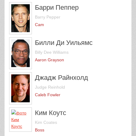
Барри Пеппер
Barry Pepper
Cam
Билли Ди Уильямс
Billy Dee Williams
Aaron Grayson
Джадж Райнхолд
Judge Reinhold
Caleb Fowler
Ким Коутс
Kim Coates
Boss