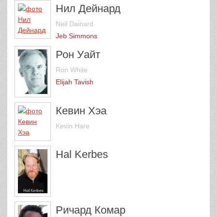
Нил Дейнард
Neil Dainard
Jeb Simmons
Рон Уайт
Ron White
Elijah Tavish
Кевин Хэа
Kevin Hare
Hal Kerbes
Ричард Комар