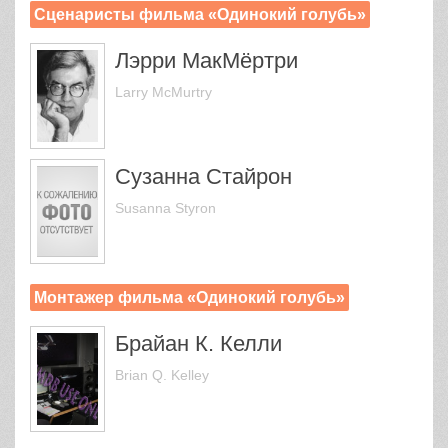
Сценаристы фильма «Одинокий голубь»
Лэрри МакМёртри
Larry McMurtry
Сузанна Стайрон
Susanna Styron
Монтажер фильма «Одинокий голубь»
Брайан К. Келли
Brian Q. Kelley