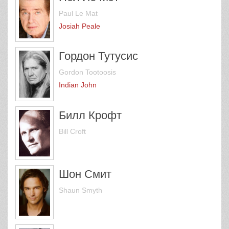
Paul Le Mat
Josiah Peale
Гордон Тутусис
Gordon Tootoosis
Indian John
Билл Крофт
Bill Croft
Шон Смит
Shaun Smyth