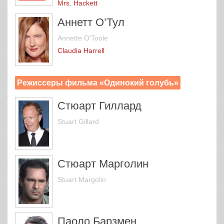
Mrs. Hackett
Аннетт О’Тул
Annette O'Toole
Claudia Harrell
Режиссеры фильма «Одинокий голубь»
Стюарт Гиллард
Stuart Gillard
Стюарт Марголин
Stuart Margolin
Паоло Барзмен