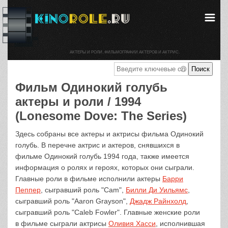
АКТЕРЫ И РОЛИ. ФИЛЬМОГРАФИИ АКТЕРОВ И АКТРИС.
Фильм Одинокий голубь
актеры и роли / 1994
(Lonesome Dove: The Series)
Здесь собраны все актеры и актрисы фильма Одинокий
голубь. В перечне актрис и актеров, снявшихся в
фильме Одинокий голубь 1994 года, также имеется
информация о ролях и героях, которых они сыграли.
Главные роли в фильме исполнили актеры
Барри
Пеппер
, сыгравший роль "Cam",
Билли Ди Уильямс
,
сыгравший роль "Aaron Grayson",
Джадж Райнхолд
,
сыгравший роль "Caleb Fowler". Главные женские роли
в фильме сыграли актрисы
Оливия Хасси
, исполнившая