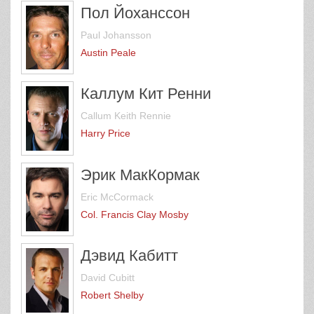
Пол Йоханссон
Paul Johansson
Austin Peale
Каллум Кит Ренни
Callum Keith Rennie
Harry Price
Эрик МакКормак
Eric McCormack
Col. Francis Clay Mosby
Дэвид Кабитт
David Cubitt
Robert Shelby