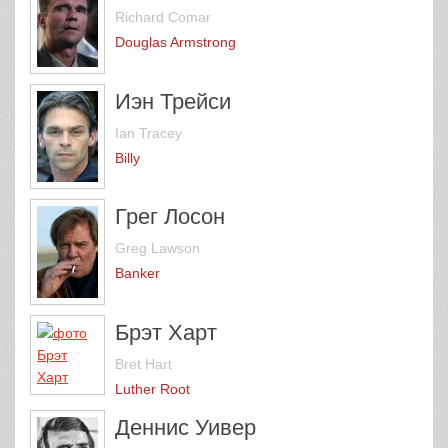
Richard Comar
Douglas Armstrong
Иэн Трейси
Ian Tracey
Billy
Грег Лосон
Greg Lawson
Banker
Брэт Харт
Bret Hart
Luther Root
Деннис Уивер