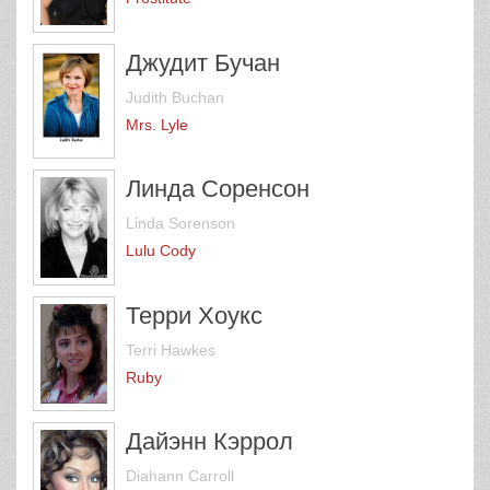
Джудит Бучан
Judith Buchan
Mrs. Lyle
Линда Соренсон
Linda Sorenson
Lulu Cody
Терри Хоукс
Terri Hawkes
Ruby
Дайэнн Кэррол
Diahann Carroll