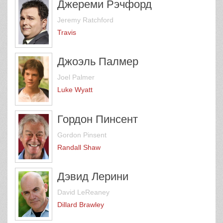
Джереми Рэчфорд
Jeremy Ratchford
Travis
Джоэль Палмер
Joel Palmer
Luke Wyatt
Гордон Пинсент
Gordon Pinsent
Randall Shaw
Дэвид Лерини
David LeReaney
Dillard Brawley