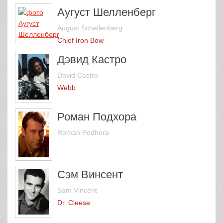
Аугуст Шелленберг
August Schellenberg
Chief Iron Bow
Дэвид Кастро
David Castro
Webb
Роман Подхора
Roman Podhora
Сэм Винсент
Sam Vincent
Dr. Cleese