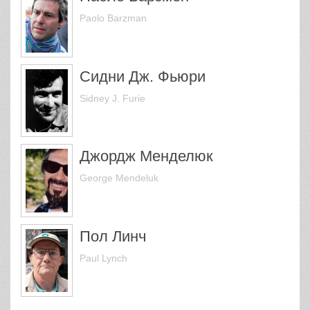
Paolo Barzman
Сидни Дж. Фьюри
Sidney J. Furie
Джордж Менделюк
George Mendeluk
Пол Линч
Paul Lynch