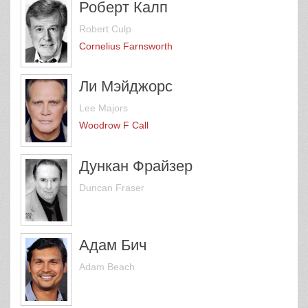
Роберт Калп
Robert Culp
Cornelius Farnsworth
Ли Мэйджорс
Lee Majors
Woodrow F Call
Дункан Фрайзер
Duncan Fraser
Адам Бич
Adam Beach