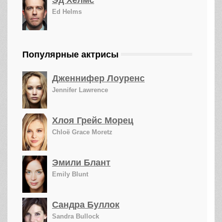
Эд Хелмс
Ed Helms
Популярные актрисы
Дженнифер Лоуренс
Jennifer Lawrence
Хлоя Грейс Морец
Chloë Grace Moretz
Эмили Блант
Emily Blunt
Сандра Буллок
Sandra Bullock