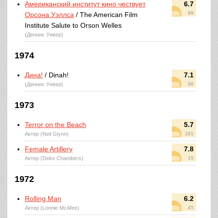
Американский институт кино чествует
6.7
99
Орсона Уэллса
/ The American Film
Institute Salute to Orson Welles
(Деннис Уивер)
1974
Дина!
/ Dinah!
7.1
(Деннис Уивер)
98
1973
Terror on the Beach
5.7
Актер (Neil Glynn)
181
Female Artillery
7.8
Актер (Deke Chambers)
15
1972
Rolling Man
6.2
Актер (Lonnie McAfee)
45