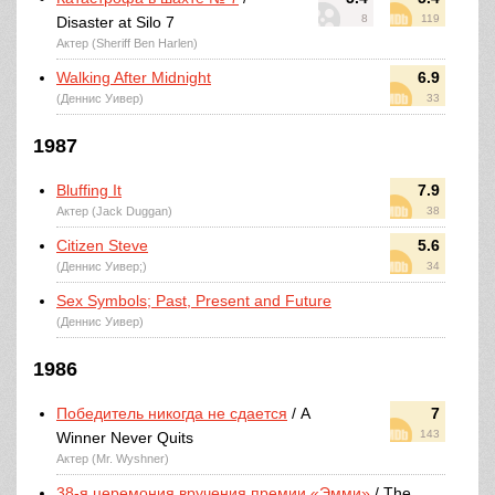
8
119
Disaster at Silo 7
Актер (Sheriff Ben Harlen)
Walking After Midnight
6.9
(Деннис Уивер)
33
1987
Bluffing It
7.9
Актер (Jack Duggan)
38
Citizen Steve
5.6
(Деннис Уивер;)
34
Sex Symbols; Past, Present and Future
(Деннис Уивер)
1986
Победитель никогда не сдается
/ A
7
143
Winner Never Quits
Актер (Mr. Wyshner)
38-я церемония вручения премии «Эмми»
/ The