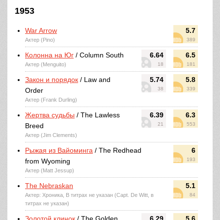
1953
War Arrow
5.7
Актер (Pino)
389
Колонна на Юг
/ Column South
6.64
6.5
Актер (Menguito)
18
181
Закон и порядок
/ Law and
5.74
5.8
38
339
Order
Актер (Frank Durling)
Жертва судьбы
/ The Lawless
6.39
6.3
21
553
Breed
Актер (Jim Clements)
Рыжая из Вайоминга
/ The Redhead
6
193
from Wyoming
Актер (Matt Jessup)
The Nebraskan
5.1
Актер: Хроника, В титрах не указан (Capt. De Witt, в
84
титрах не указан)
Золотой клинок
/ The Golden
6.29
5.6