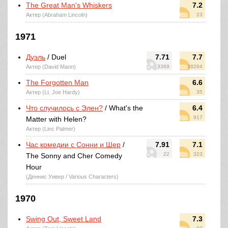
The Great Man's Whiskers
7.2
Актер (Abraham Lincoln)
23
1971
Дуэль
/ Duel
7.71
7.7
Актер (David Mann)
3369
38294
The Forgotten Man
6.6
Актер (Lt. Joe Hardy)
35
Что случилось с Элен?
/ What's the
6.4
917
Matter with Helen?
Актер (Linc Palmer)
Час комедии с Сонни и Шер
/
7.91
7.1
22
323
The Sonny and Cher Comedy
Hour
(Деннис Уивер / Various Characters)
1970
Swing Out, Sweet Land
7.3