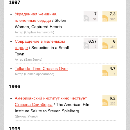
1997
Украденная женщина,
7
7.3
51
565
плененные сердца
/ Stolen
Women, Captured Hearts
Актер (Captain Farnsworth)
Совращение в маленьком
6.57
6
7
184
городе
/ Seduction in a Small
Town
Актер (Sam Jenks)
Telluride: Time Crosses Over
4.7
Актер (Cameo appearance)
6
1996
Американский институт кино чествует
6.2
239
Стивена Спилберга
/ The American Film
Institute Salute to Steven Spielberg
(Деннис Уивер)
1995