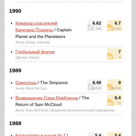
1990
Команда спасателей
6.62
6.7
193
6183
Капитана Планеты
/ Captain
Planet and the Planeteers
Актер (Dusty, озвучка)
Глобальный форум
7
(Деннис Уивер)
6
1989
Симпсоны
/ The Simpsons
8.49
9
Актер (Buck McCoy)
64215
184938
Возвращение Сэма МакКлауда
/ The
6.4
75
Return of Sam McCloud
Актер (Sam McCloud), Продюсер (исполнительный сопродюсер)
1988
Катастрофа в шахте № 7
/
5.4
5.4