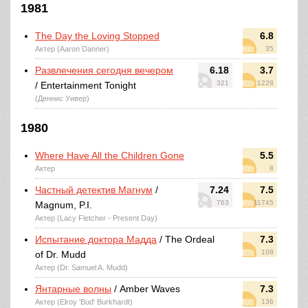
1981
The Day the Loving Stopped
6.8
Актер (Aaron Danner)
35
Развлечения сегодня вечером
6.18
3.7
321
1228
/ Entertainment Tonight
(Деннис Уивер)
1980
Where Have All the Children Gone
5.5
Актер
8
Частный детектив Магнум
/
7.24
7.5
763
11745
Magnum, P.I.
Актер (Lacy Fletcher - Present Day)
Испытание доктора Мадда
/ The Ordeal
7.3
108
of Dr. Mudd
Актер (Dr. Samuel A. Mudd)
Янтарные волны
/ Amber Waves
7.3
Актер (Elroy 'Bud' Burkhardt)
136