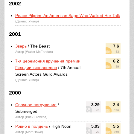
2002
Peace Pilgrim: An American Sage Who Walked Her Talk
(Деннис Уивер)
2001
Зверь
/ The Beast
7.6
Актер (Walter McFadden)
43
7-я церемония вручения премии
6.2
49
Гильдии киноактеров
/ 7th Annual
Screen Actors Guild Awards
(Деннис Уивер)
2000
Срочное погружение
/
3.29
2.4
44
526
Submerged
Актер (Buck Stevens)
Ровно в полдень
/ High Noon
5.93
5.5
Актер (Mart Howe)
23
360