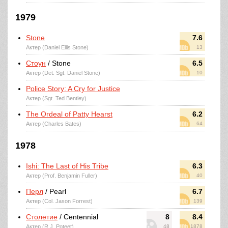
1979
Stone
7.6
Актер (Daniel Ellis Stone)
13
Стоун
/ Stone
6.5
Актер (Det. Sgt. Daniel Stone)
10
Police Story: A Cry for Justice
Актер (Sgt. Ted Bentley)
The Ordeal of Patty Hearst
6.2
Актер (Charles Bates)
64
1978
Ishi: The Last of His Tribe
6.3
Актер (Prof. Benjamin Fuller)
40
Перл
/ Pearl
6.7
Актер (Col. Jason Forrest)
139
Столетие
/ Centennial
8
8.4
Актер (R.J. Poteet)
48
1878