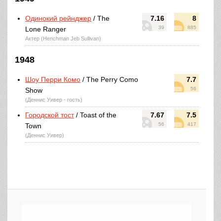
Одинокий рейнджер
/ The
7.16
8
39
885
Lone Ranger
Актер (Henchman Jeb Sullivan)
1948
Шоу Перри Комо
/ The Perry Como
7.7
56
Show
(Деннис Уивер - гость)
Городской тост
/ Toast of the
7.67
7.5
56
417
Town
(Деннис Уивер)