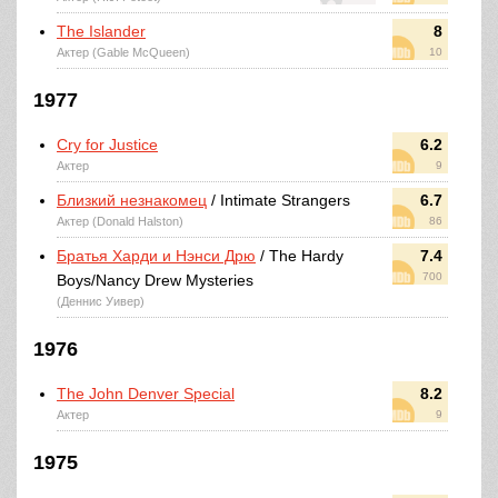
The Islander
8
Актер (Gable McQueen)
10
1977
Cry for Justice
6.2
Актер
9
Близкий незнакомец
/ Intimate Strangers
6.7
Актер (Donald Halston)
86
Братья Харди и Нэнси Дрю
/ The Hardy
7.4
700
Boys/Nancy Drew Mysteries
(Деннис Уивер)
1976
The John Denver Special
8.2
Актер
9
1975