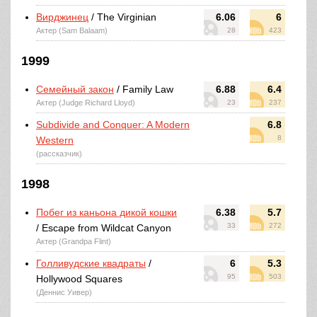
Вирджинец
/ The Virginian
6.06
6
Актер (Sam Balaam)
28
423
1999
Семейный закон
/ Family Law
6.88
6.4
Актер (Judge Richard Lloyd)
23
237
Subdivide and Conquer: A Modern
6.8
8
Western
(рассказчик)
1998
Побег из каньона дикой кошки
6.38
5.7
33
272
/ Escape from Wildcat Canyon
Актер (Grandpa Flint)
Голливудские квадраты
/
6
5.3
95
503
Hollywood Squares
(Деннис Уивер)