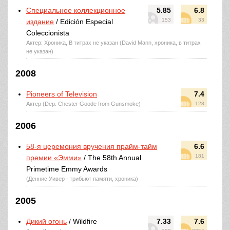
Специальное коллекционное
5.85
6.8
153
33
издание
/ Edición Especial
Coleccionista
Актер: Хроника, В титрах не указан (David Mann, хроника, в титрах
не указан)
2008
Pioneers of Television
7.4
Актер (Dep. Chester Goode from Gunsmoke)
128
2006
58-я церемония вручения прайм-тайм
6.6
181
премии «Эмми»
/ The 58th Annual
Primetime Emmy Awards
(Деннис Уивер - трибьют памяти, хроника)
2005
Дикий огонь
/ Wildfire
7.33
7.6