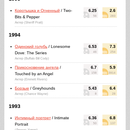
Коротышка и Огненный
/ Two-
6.25
2.6
56
283
Bits & Pepper
Актер (Sheriff Pratt)
1994
Одинокий голубь
/ Lonesome
6.53
7.3
46
254
Dove: The Series
Актер (Buffalo Bill Cody)
Прикосновение ангела
/
6.7
5.9
158
3914
Touched by an Angel
Актер (Emmett Rivers)
Борзые
/ Greyhounds
5.43
6.4
Актер (Chance Wayne)
8
28
1993
Интимный портрет
/ Intimate
6.36
6.8
50
137
Portrait
(Деннис Уивер)