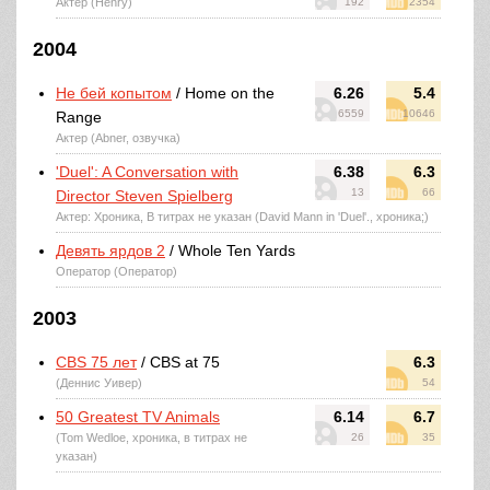
Актер (Henry)
192
2354
2004
Не бей копытом
/ Home on the
6.26
5.4
6559
10646
Range
Актер (Abner, озвучка)
'Duel': A Conversation with
6.38
6.3
13
66
Director Steven Spielberg
Актер: Хроника, В титрах не указан (David Mann in 'Duel'., хроника;)
Девять ярдов 2
/ Whole Ten Yards
Оператор (Оператор)
2003
CBS 75 лет
/ CBS at 75
6.3
(Деннис Уивер)
54
50 Greatest TV Animals
6.14
6.7
(Tom Wedloe, хроника, в титрах не
26
35
указан)