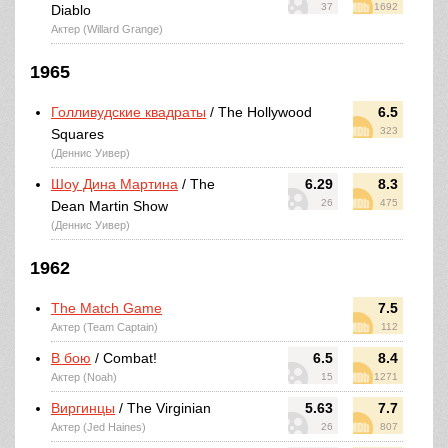
37
1692
Diablo
Актер (Willard Grange)
1965
Голливудские квадраты
/ The Hollywood
6.5
323
Squares
(Деннис Уивер)
Шоу Дина Мартина
/ The
6.29
8.3
26
475
Dean Martin Show
(Деннис Уивер)
1962
The Match Game
7.5
Актер (Team Captain)
112
В бою
/ Combat!
6.5
8.4
Актер (Noah)
15
1271
Виргинцы
/ The Virginian
5.63
7.7
Актер (Jed Haines)
26
807