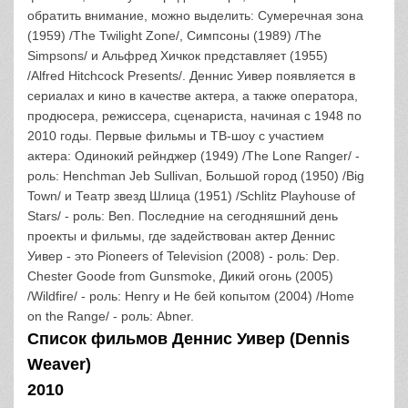
обратить внимание, можно выделить: Сумеречная зона
(1959) /The Twilight Zone/, Симпсоны (1989) /The
Simpsons/ и Альфред Хичкок представляет (1955)
/Alfred Hitchcock Presents/. Деннис Уивер появляется в
сериалах и кино в качестве актера, а также оператора,
продюсера, режиссера, сценариста, начиная с 1948 по
2010 годы. Первые фильмы и ТВ-шоу с участием
актера: Одинокий рейнджер (1949) /The Lone Ranger/ -
роль: Henchman Jeb Sullivan, Большой город (1950) /Big
Town/ и Театр звезд Шлица (1951) /Schlitz Playhouse of
Stars/ - роль: Ben. Последние на сегодняшний день
проекты и фильмы, где задействован актер Деннис
Уивер - это Pioneers of Television (2008) - роль: Dep.
Chester Goode from Gunsmoke, Дикий огонь (2005)
/Wildfire/ - роль: Henry и Не бей копытом (2004) /Home
on the Range/ - роль: Abner.
Список фильмов Деннис Уивер (Dennis
Weaver)
2010