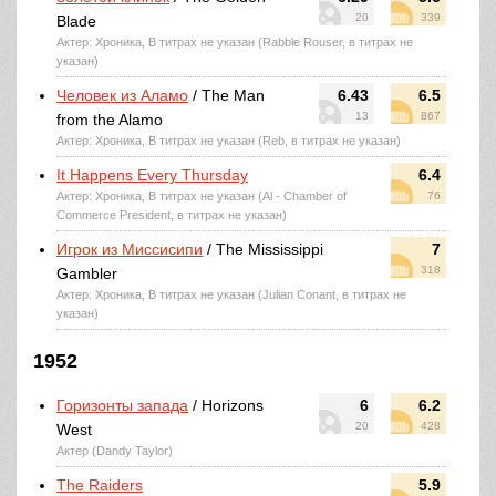
20
339
Blade
Актер: Хроника, В титрах не указан (Rabble Rouser, в титрах не
указан)
Человек из Аламо
/ The Man
6.43
6.5
13
867
from the Alamo
Актер: Хроника, В титрах не указан (Reb, в титрах не указан)
It Happens Every Thursday
6.4
Актер: Хроника, В титрах не указан (Al - Chamber of
76
Commerce President, в титрах не указан)
Игрок из Миссисипи
/ The Mississippi
7
318
Gambler
Актер: Хроника, В титрах не указан (Julian Conant, в титрах не
указан)
1952
Горизонты запада
/ Horizons
6
6.2
20
428
West
Актер (Dandy Taylor)
The Raiders
5.9