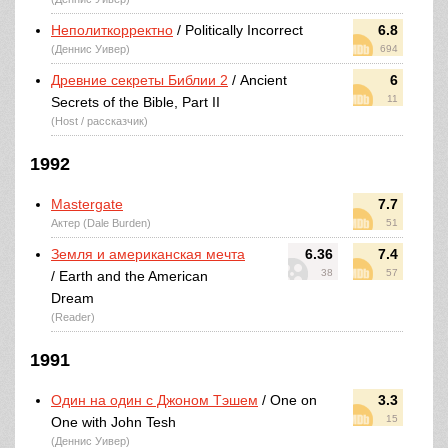
Неполиткорректно
/ Politically Incorrect
6.8
(Деннис Уивер)
694
Древние секреты Библии 2
/ Ancient
6
11
Secrets of the Bible, Part II
(Host / рассказчик)
1992
Mastergate
7.7
Актер (Dale Burden)
51
Земля и американская мечта
6.36
7.4
38
57
/ Earth and the American
Dream
(Reader)
1991
Один на один с Джоном Тэшем
/ One on
3.3
15
One with John Tesh
(Деннис Уивер)