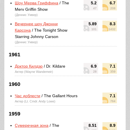
Шоу Мерва Гриффина
/ The
5.2
6.7
47
208
Merv Griffin Show
(Деннис Уивер)
Вечернее шоу Джонни
5.89
8.3
101
1432
Карсона
/ The Tonight Show
Starring Johnny Carson
(Деннис Уивер)
1961
Доктор Килдэр
/ Dr. Kildare
6.9
7.1
Актер (Wayne Wandemeir)
28
359
1960
Час доблести
/ The Gallant Hours
7.1
Актер (Lt. Cmdr. Andy Lowe)
764
1959
Сумеречная зона
/ The
8.51
8.9