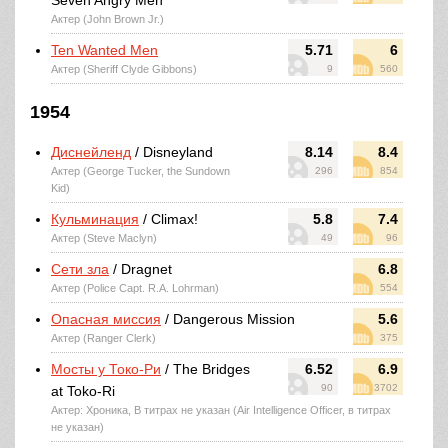
Seven Angry Men
Актер (John Brown Jr.)
Ten Wanted Men
5.71
6
Актер (Sheriff Clyde Gibbons)
9
560
1954
Диснейленд
/ Disneyland
8.14
8.4
Актер (George Tucker, the Sundown
296
854
Kid)
Кульминация
/ Climax!
5.8
7.4
Актер (Steve Maclyn)
49
96
Сети зла
/ Dragnet
6.8
Актер (Police Capt. R.A. Lohrman)
554
Опасная миссия
/ Dangerous Mission
5.6
Актер (Ranger Clerk)
375
Мосты у Токо-Ри
/ The Bridges
6.52
6.9
90
3702
at Toko-Ri
Актер: Хроника, В титрах не указан (Air Intelligence Officer, в титрах
не указан)