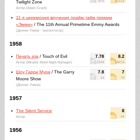
875
32123
Twilight Zone
Актер (Adam Grant)
11-я церемония вручения прайм-тайм премии
«Эмми»
/ The 11th Annual Primetime Emmy Awards
(Деннис Уивер - презентатор)
1958
Печать зла
/ Touch of Evil
7.78
8.2
Актер (Mirador Motel Night Manager)
2244
58474
Шоу Гарри Мура
/ The Garry
7.8
7
14
74
Moore Show
(Деннис Уивер)
1957
The Silent Service
8
Актер
44
1956