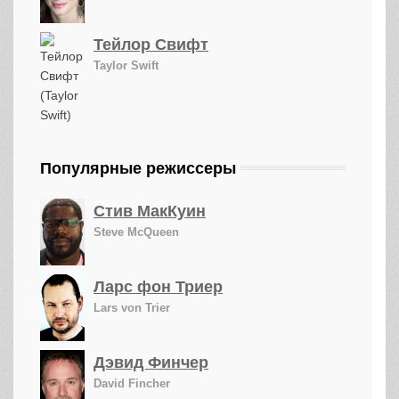
Тейлор Свифт
Taylor Swift
Популярные режиссеры
Стив МакКуин
Steve McQueen
Ларс фон Триер
Lars von Trier
Дэвид Финчер
David Fincher