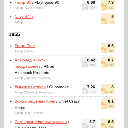
Театр 90
/ Playhouse 90
6.69
7.9
Актер (Karl Ohringer)
37
181
Navy Wife
5
Актер
13
1955
Storm Fear
6.6
Актер (Hank)
185
Альфред Хичкок
8.42
8.7
535
5362
представляет
/ Alfred
Hitchcock Presents
Актер (Charles Cavender)
Дымок из ствола
/ Gunsmoke
7.26
8
Актер (Chester), Режиссер
85
2381
Вождь Бешеный Конь
/ Chief Crazy
6.1
253
Horse
Актер (Maj. Carlisle)
Семь разгневанных мужчин
/
6.7
6.5
15
196