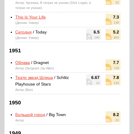
Актер: Хроника, В титрах не указан (Dick Logan, в
52
титрах не указан)
This Is Your Life
7.3
(Деннис Уивер)
138
Сегодня
/ Today
6.5
5.2
(Деннис Уивер)
180
900
1951
Облава
/ Dragnet
7.7
Актер (Sergeant Jay Allen)
729
Театр звезд Шлица
/ Schlitz
6.67
7.8
12
130
Playhouse of Stars
Актер (Ben)
1950
Большой город
/ Big Town
8.2
Актер
21
1949