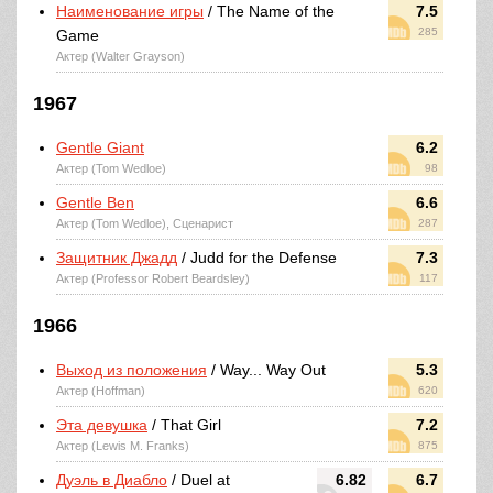
Наименование игры
/ The Name of the
7.5
285
Game
Актер (Walter Grayson)
1967
Gentle Giant
6.2
Актер (Tom Wedloe)
98
Gentle Ben
6.6
Актер (Tom Wedloe), Сценарист
287
Защитник Джадд
/ Judd for the Defense
7.3
Актер (Professor Robert Beardsley)
117
1966
Выход из положения
/ Way... Way Out
5.3
Актер (Hoffman)
620
Эта девушка
/ That Girl
7.2
Актер (Lewis M. Franks)
875
Дуэль в Диабло
/ Duel at
6.82
6.7