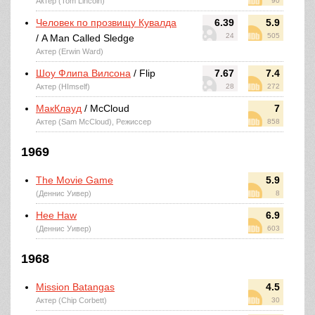
Актер (Tom Lincoln)
90
Человек по прозвищу Кувалда
6.39
5.9
24
505
/ A Man Called Sledge
Актер (Erwin Ward)
Шоу Флипа Вилсона
/ Flip
7.67
7.4
Актер (HImself)
28
272
МакКлауд
/ McCloud
7
Актер (Sam McCloud), Режиссер
858
1969
The Movie Game
5.9
(Деннис Уивер)
8
Hee Haw
6.9
(Деннис Уивер)
603
1968
Mission Batangas
4.5
Актер (Chip Corbett)
30