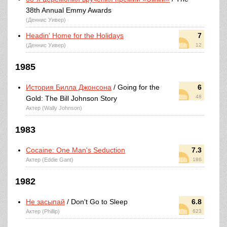
38th Annual Emmy Awards
(Деннис Уивер)
Headin' Home for the Holidays
7
(Деннис Уивер)
12
1985
История Билла Джонсона
/ Going for the
6
48
Gold: The Bill Johnson Story
Актер (Wally Johnson)
1983
Cocaine: One Man's Seduction
7.3
Актер (Eddie Gant)
186
1982
Не засыпай
/ Don't Go to Sleep
6.8
Актер (Phillip)
623