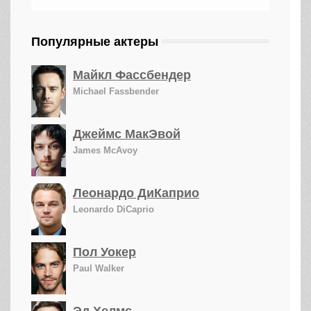
Популярные актеры
Майкл Фассбендер
Michael Fassbender
Джеймс МакЭвой
James McAvoy
Леонардо ДиКаприо
Leonardo DiCaprio
Пол Уокер
Paul Walker