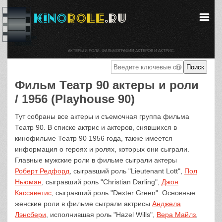
АКТЕРЫ И РОЛИ. ФИЛЬМОГРАФИИ АКТЕРОВ И АКТРИС.
Фильм Театр 90 актеры и роли
/ 1956 (Playhouse 90)
Тут собраны все актеры и съемочная группа фильма
Театр 90. В списке актрис и актеров, снявшихся в
кинофильме Театр 90 1956 года, также имеется
информация о героях и ролях, которых они сыграли.
Главные мужские роли в фильме сыграли актеры
Роберт Редфорд
, сыгравший роль "Lieutenant Lott",
Пол
Ньюман
, сыгравший роль "Christian Darling",
Джон
Кассаветис
, сыгравший роль "Dexter Green". Основные
женские роли в фильме сыграли актрисы
Анджела
Лэнсбери
, исполнившая роль "Hazel Wills",
Вера Майлз
,