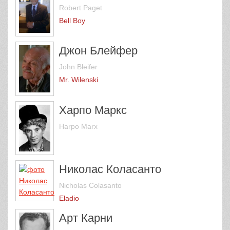
Robert Paget
Bell Boy
Джон Блейфер
John Bleifer
Mr. Wilenski
Харпо Маркс
Harpo Marx
Николас Коласанто
Nicholas Colasanto
Eladio
Арт Карни