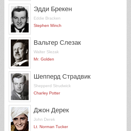
Эдди Брекен
Eddie Bracken
Stephen Minch
Вальтер Слезак
Walter Slezak
Mr. Golden
Шепперд Страдвик
Shepperd Strudwick
Charley Potter
Джон Дерек
John Derek
Lt. Norman Tucker