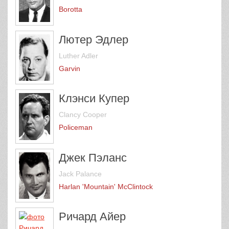
Borotta
Лютер Эдлер
Luther Adler
Garvin
Клэнси Купер
Clancy Cooper
Policeman
Джек Пэланс
Jack Palance
Harlan 'Mountain' McClintock
Ричард Айер