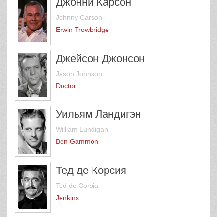
Джонни Карсон
Johnny Carson
Erwin Trowbridge
Джейсон Джонсон
Jason Johnson
Doctor
Уильям Ландигэн
William Lundigan
Ben Gammon
Тед де Корсия
Ted de Corsia
Jenkins