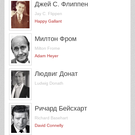
Джей С. Флиппен
Jay C. Flippen
Happy Gallant
Милтон Фром
Milton Frome
Adam Heyer
Людвиг Донат
Ludwig Donath
Ричард Бейсхарт
Richard Basehart
David Connelly