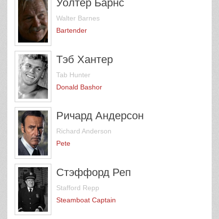
Уолтер Барнс
Walter Barnes
Bartender
Тэб Хантер
Tab Hunter
Donald Bashor
Ричард Андерсон
Richard Anderson
Pete
Стэффорд Реп
Stafford Repp
Steamboat Captain