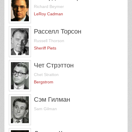
Richard Beymer
LeRoy Cadman
Расселл Торсон
Russell Thorson
Sheriff Piets
Чет Стрэттон
Chet Stratton
Bergstrom
Сэм Гилман
Sam Gilman