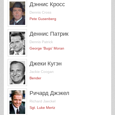
Дэннис Кросс
Dennis Cross
Pete Gusenberg
Деннис Патрик
Dennis Patrick
George 'Bugs' Moran
Джеки Кугэн
Jackie Coogan
Bender
Ричард Джэкел
Richard Jaeckel
Sgt. Luke Mertz