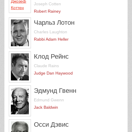
Joseph Cotten
Robert Rainey
Чарльз Лотон
Charles Laughton
Rabbi Adam Heller
Клод Рейнс
Claude Rains
Judge Dan Haywood
Эдмунд Гвенн
Edmund Gwenn
Jack Baldwin
Осси Дэвис