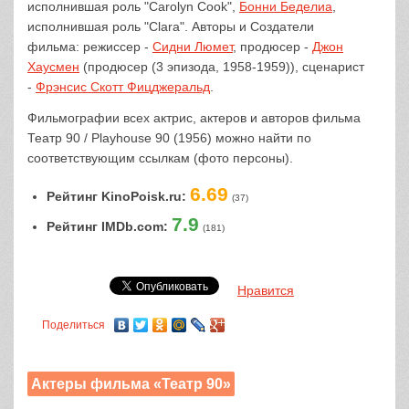
исполнившая роль "Carolyn Cook",
Бонни Беделиа
,
исполнившая роль "Clara". Авторы и Создатели
фильма: режиссер -
Сидни Люмет
, продюсер -
Джон
Хаусмен
(продюсер (3 эпизода, 1958-1959)), сценарист
-
Фрэнсис Скотт Фицджеральд
.
Фильмографии всех актрис, актеров и авторов фильма
Театр 90 / Playhouse 90 (1956) можно найти по
соответствующим ссылкам (фото персоны).
6.69
Рейтинг KinoPoisk.ru:
(37)
7.9
Рейтинг IMDb.com:
(181)
Нравится
Поделиться
Актеры фильма «Театр 90»