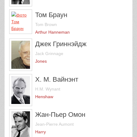
Том Браун
Tom Brown
Arthur Hanneman
Джек Гриннэйдж
Jack Grinnage
Jones
Х. М. Вайнэнт
H.M. Wynant
Henshaw
Жан-Пьер Омон
Jean-Pierre Aumont
Harry