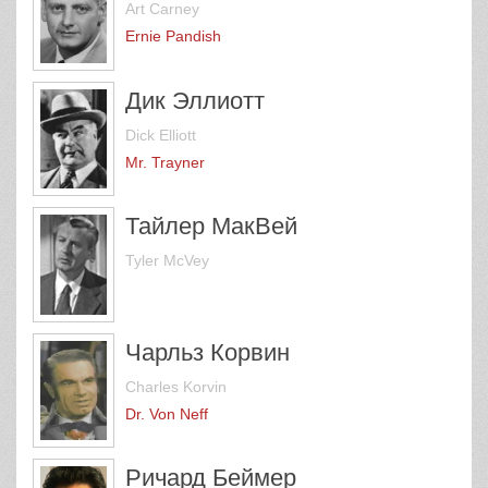
Art Carney
Ernie Pandish
Дик Эллиотт
Dick Elliott
Mr. Trayner
Тайлер МакВей
Tyler McVey
Чарльз Корвин
Charles Korvin
Dr. Von Neff
Ричард Беймер