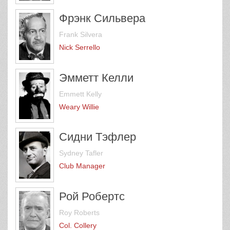
Фрэнк Сильвера
Frank Silvera
Nick Serrello
Эмметт Келли
Emmett Kelly
Weary Willie
Сидни Тэфлер
Sydney Tafler
Club Manager
Рой Робертс
Roy Roberts
Col. Collery