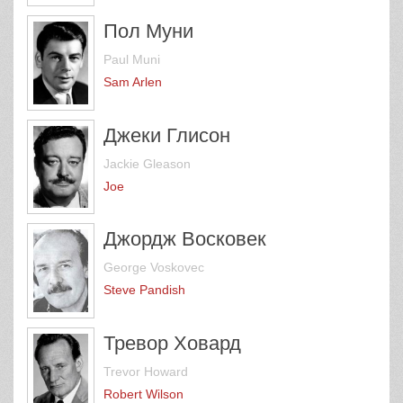
Пол Муни
Paul Muni
Sam Arlen
Джеки Глисон
Jackie Gleason
Joe
Джордж Восковек
George Voskovec
Steve Pandish
Тревор Ховард
Trevor Howard
Robert Wilson