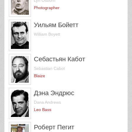
Lyn Osborn
Photographer
Уильям Бойетт
William Boyett
Себастьян Кабот
Sebastian Cabot
Blaize
Дэна Эндрюс
Dana Andrews
Leo Bass
Роберт Пегит