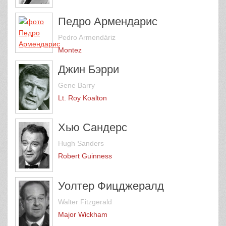
Педро Армендарис
Pedro Armendáriz
Montez
Джин Бэрри
Gene Barry
Lt. Roy Koalton
Хью Сандерс
Hugh Sanders
Robert Guinness
Уолтер Фицджералд
Walter Fitzgerald
Major Wickham