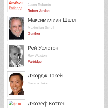
Jason Robards
Robert Jordan
Максимилиан Шелл
Maximilian Schell
Gunther
Рей Уолстон
Ray Walston
Partridge
Джордж Такей
George Takei
Джозеф Коттен