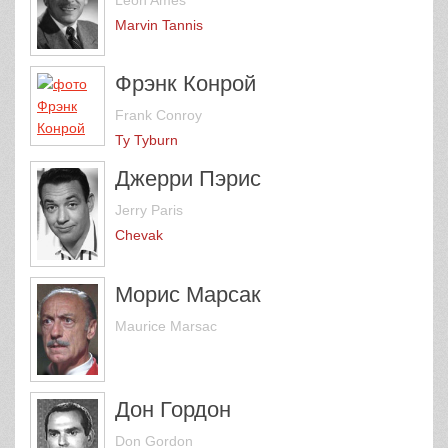
Marvin Tannis
Фрэнк Конрой
Frank Conroy
Ty Tyburn
Джерри Пэрис
Jerry Paris
Chevak
Морис Марсак
Maurice Marsac
Дон Гордон
Don Gordon