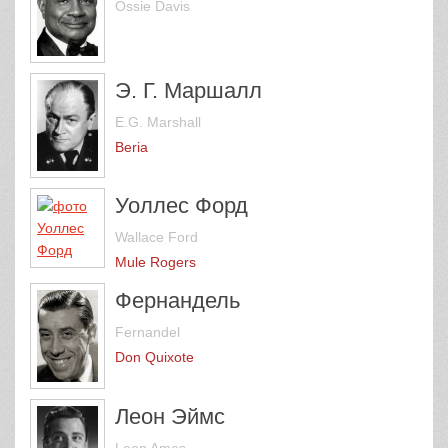
Ossie Davis
Э. Г. Маршалл
E.G. Marshall
Beria
Уоллес Форд
Wallace Ford
Mule Rogers
Фернандель
Fernandel
Don Quixote
Леон Эймс
Leon Ames