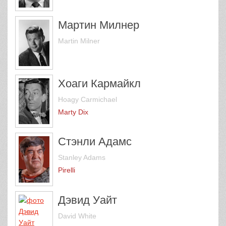
Мартин Милнер
Martin Milner
Хоаги Кармайкл
Hoagy Carmichael
Marty Dix
Стэнли Адамс
Stanley Adams
Pirelli
Дэвид Уайт
David White