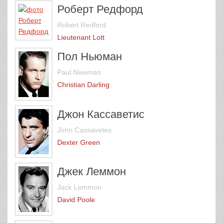
Роберт Редфорд
Robert Redford
Lieutenant Lott
Пол Ньюман
Paul Newman
Christian Darling
Джон Кассаветис
John Cassavetes
Dexter Green
Джек Леммон
Jack Lemmon
David Poole