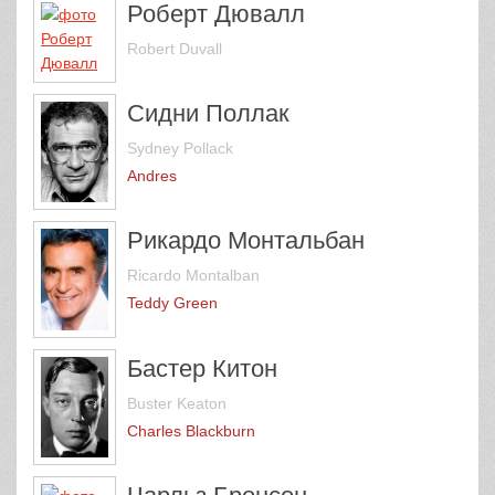
Роберт Дювалл
Robert Duvall
Сидни Поллак
Sydney Pollack
Andres
Рикардо Монтальбан
Ricardo Montalban
Teddy Green
Бастер Китон
Buster Keaton
Charles Blackburn