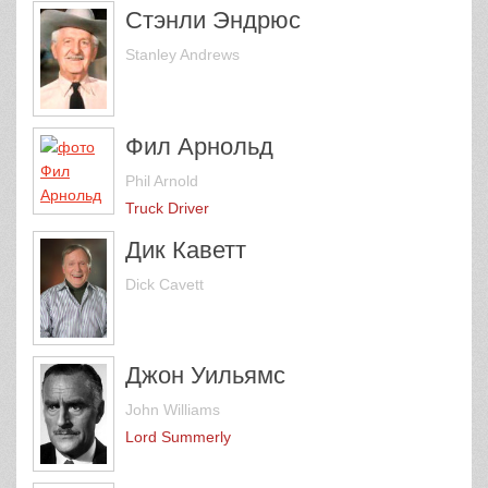
Стэнли Эндрюс
Stanley Andrews
Фил Арнольд
Phil Arnold
Truck Driver
Дик Каветт
Dick Cavett
Джон Уильямс
John Williams
Lord Summerly