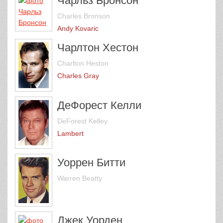
Чарльз Бронсон
Charles Bronson
Andy Kovaric
Чарлтон Хестон
Charlton Heston
Charles Gray
ДеФорест Келли
DeForest Kelley
Lambert
Уоррен Битти
Warren Beatty
Джек Уорден