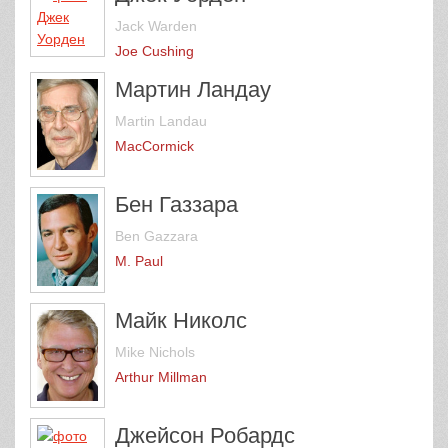
Jack Warden
Joe Cushing
Мартин Ландау
Martin Landau
MacCormick
Бен Газзара
Ben Gazzara
M. Paul
Майк Николс
Mike Nichols
Arthur Millman
Джейсон Робардс