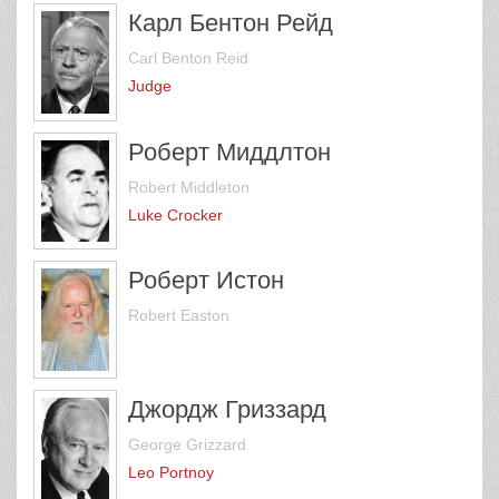
Карл Бентон Рейд
Carl Benton Reid
Judge
Роберт Миддлтон
Robert Middleton
Luke Crocker
Роберт Истон
Robert Easton
Джордж Гриззард
George Grizzard
Leo Portnoy