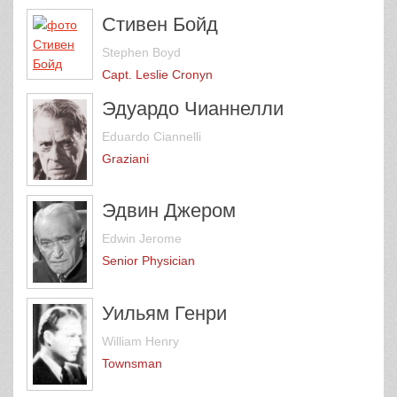
Стивен Бойд
Stephen Boyd
Capt. Leslie Cronyn
Эдуардо Чианнелли
Eduardo Ciannelli
Graziani
Эдвин Джером
Edwin Jerome
Senior Physician
Уильям Генри
William Henry
Townsman