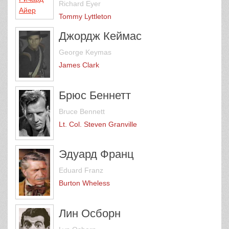
Richard Eyer
Tommy Lyttleton
Джордж Кеймас
George Keymas
James Clark
Брюс Беннетт
Bruce Bennett
Lt. Col. Steven Granville
Эдуард Франц
Eduard Franz
Burton Wheless
Лин Осборн