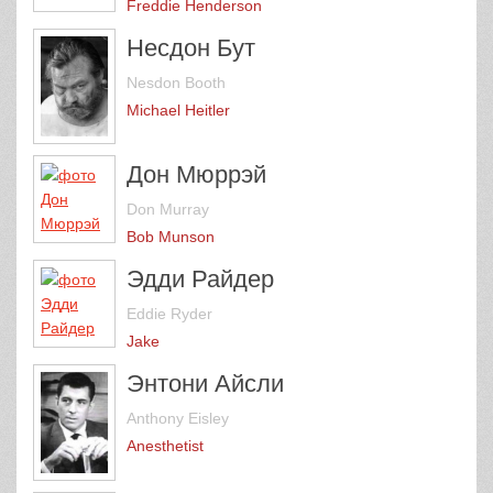
Freddie Henderson
Несдон Бут
Nesdon Booth
Michael Heitler
Дон Мюррэй
Don Murray
Bob Munson
Эдди Райдер
Eddie Ryder
Jake
Энтони Айсли
Anthony Eisley
Anesthetist