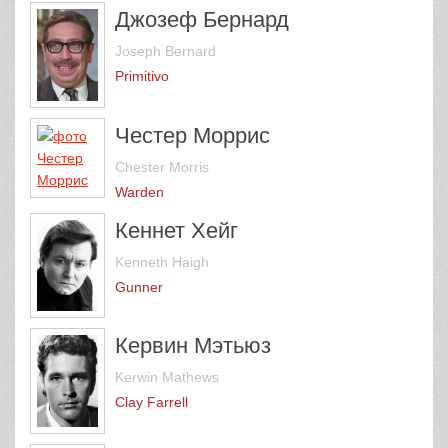
Джозеф Бернард
Joseph Bernard
Primitivo
Честер Моррис
Chester Morris
Warden
Кеннет Хейг
Kenneth Haigh
Gunner
Кервин Мэтьюз
Kerwin Mathews
Clay Farrell