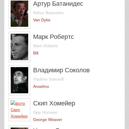
Артур Батанидес
Arthur Batanides
Van Dyke
Марк Робертс
Mark Roberts
Bill
Владимир Соколов
Vladimir Sokoloff
Anselmo
Скип Хомейер
Skip Homeier
George Weaver