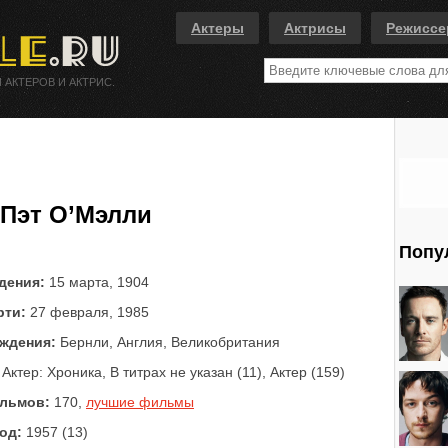
Актеры
Актрисы
Режисс
 АКТЕРОВ И АКТРИС.
Пэт О’Мэлли
Попу
дения:
15 марта, 1904
рти:
27 февраля, 1985
ждения:
Бернли, Англия, Великобритания
Актер: Хроника, В титрах не указан (11), Актер (159)
льмов:
170,
лучшие фильмы
од:
1957 (13)