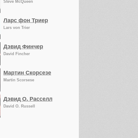
Steve McQueen
Ларс фон Триер
Lars von Trier
Дэвид Финчер
David Fincher
Мартин Скорсезе
Martin Scorsese
Дэвид О. Расселл
David O. Russell