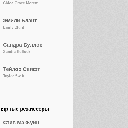
Chloë Grace Moretz
Эмили Блант
Emily Blunt
Сандра Буллок
Sandra Bullock
Тейлор Свифт
Taylor Swift
лярные режиссеры
Стив МакКуин