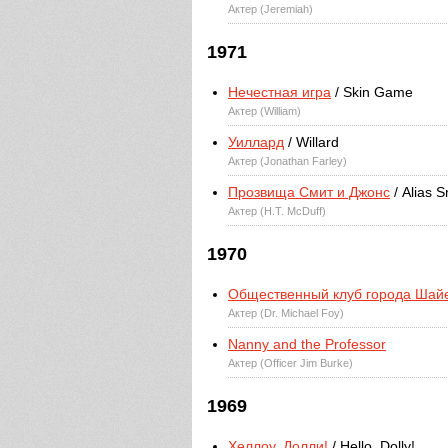
Актер (Jeremiah)
1971
Нечестная игра
/ Skin Game
Актер (William)
Уиллард
/ Willard
Актер (Jonathan Farley)
Прозвища Смит и Джонс
/ Alias 
Актер (H.T. McDuff)
1970
Общественный клуб города Шай
Актер (Dr. Michael Foy)
Nanny and the Professor
Актер (Officer Jim Burke)
1969
Хеллоу, Долли!
/ Hello, Dolly!