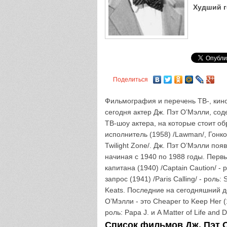
Худший г
Поделиться
Фильмография и перечень ТВ-, кино
сегодня актер Дж. Пэт О’Мэлли, со
ТВ-шоу актера, на которые стоит о
исполнитель (1958) /Lawman/, Гонко
Twilight Zone/. Дж. Пэт О’Мэлли поя
начиная с 1940 по 1988 годы. Перв
капитана (1940) /Captain Caution/ - 
запрос (1941) /Paris Calling/ - роль
Keats. Последние на сегодняшний д
О’Мэлли - это Cheaper to Keep Her (
роль: Papa J. и A Matter of Life and 
Список фильмов Дж. Пэт О’