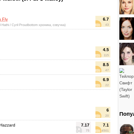
 Fly
6.7
 Hathi / Cyril Proudbottom хроника, озвучка)
43
4.5
115
8.5
47
6.9
22
6
Попу
20
 Hazzard
7.17
7.1
75
4501