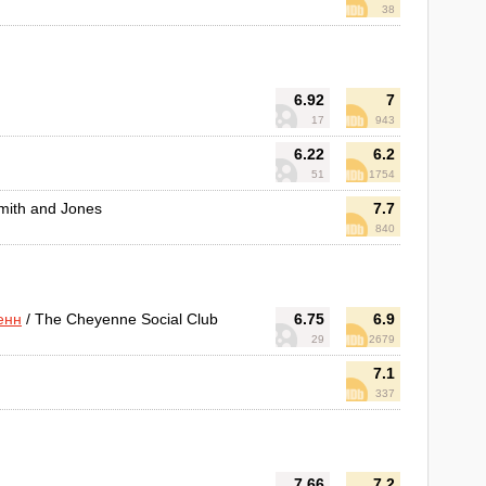
38
6.92
7
17
943
6.22
6.2
51
1754
Smith and Jones
7.7
840
енн
/ The Cheyenne Social Club
6.75
6.9
29
2679
7.1
337
7.66
7.2