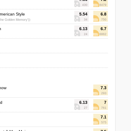
430
8479
merican Style
5.54
6.8
 the Golden Memory'))
34
750
h
6.13
6.7
24
6862
Show
7.3
293
ad
6.13
7
27
761
7.1
575