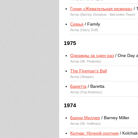
Гонки «Жевательная резинка»
/ 
Актер (Barney Donahue - Mercedes Team)
Семья
/ Family
Актер (Harry Duff)
1975
Однажды за один раз
/ One Day a
Актер (Mr. Peabody)
The Fireman's Ball
Актер (Skipper)
Баретта
/ Baretta
Актер (Pop Andrews)
1974
Барни Миллер
/ Barney Miller
Актер (Mr. Holliman)
Колчак: Ночной охотник
/ Kolchak