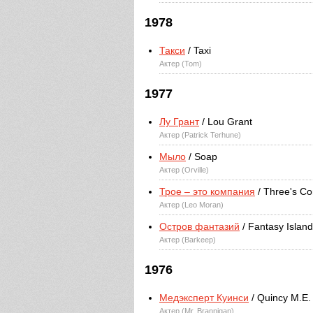
1978
Такси
/ Taxi
Актер (Tom)
1977
Лу Грант
/ Lou Grant
Актер (Patrick Terhune)
Мыло
/ Soap
Актер (Orville)
Трое – это компания
/ Three's C
Актер (Leo Moran)
Остров фантазий
/ Fantasy Island
Актер (Barkeep)
1976
Медэксперт Куинси
/ Quincy M.E.
Актер (Mr. Brannigan)