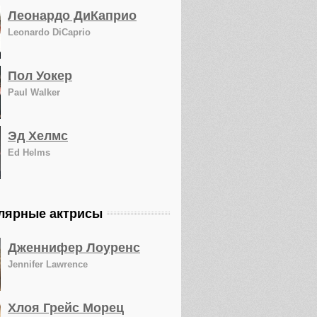
Леонардо ДиКаприо
Leonardo DiCaprio
Пол Уокер
Paul Walker
Эд Хелмс
Ed Helms
лярные актрисы
Дженнифер Лоуренс
Jennifer Lawrence
Хлоя Грейс Морец