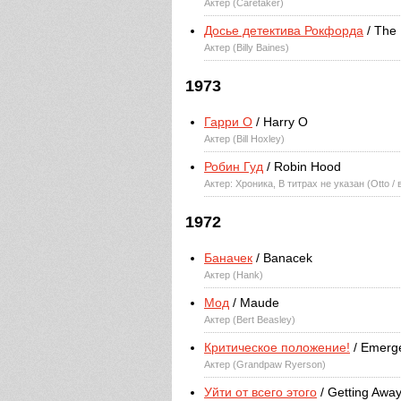
Актер (Caretaker)
Досье детектива Рокфорда
/ The 
Актер (Billy Baines)
1973
Гарри О
/ Harry O
Актер (Bill Hoxley)
Робин Гуд
/ Robin Hood
Актер: Хроника, В титрах не указан (Otto /
1972
Баначек
/ Banacek
Актер (Hank)
Мод
/ Maude
Актер (Bert Beasley)
Критическое положение!
/ Emerg
Актер (Grandpaw Ryerson)
Уйти от всего этого
/ Getting Away 