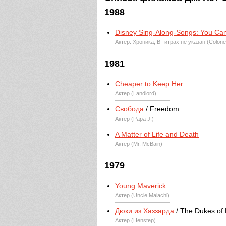
1988
Disney Sing-Along-Songs: You Can
Актер: Хроника, В титрах не указан (Colonel
1981
Cheaper to Keep Her
Актер (Landlord)
Свобода
/ Freedom
Актер (Papa J.)
A Matter of Life and Death
Актер (Mr. McBain)
1979
Young Maverick
Актер (Uncle Malachi)
Дюки из Хаззарда
/ The Dukes of
Актер (Henstep)