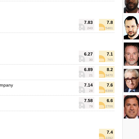
7.83
7.8
243
5461
6.27
7.1
30
765
6.89
8.2
21
3470
ompany
7.14
7.6
28
6399
7.58
6.6
79
2706
7.4
2292