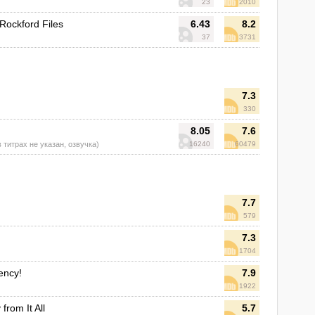
23
2010
Rockford Files
6.43
8.2
37
3731
7.3
330
8.05
7.6
 в титрах не указан, озвучка)
16240
60479
7.7
579
7.3
1704
ency!
7.9
1922
from It All
5.7