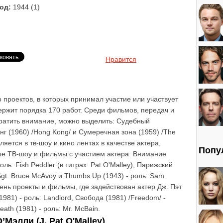
од:
1944 (1)
Нравится
 проектов, в которых принимал участие или участвует
держит порядка 170 работ. Среди фильмов, передач и
братить внимание, можно выделить: Судебный
нг (1960) /Hong Kong/ и Сумеречная зона (1959) /The
вляется в тв-шоу и кино лентах в качестве актера,
Попу
ые ТВ-шоу и фильмы с участием актера: Внимание
роль: Fish Peddler (в титрах: Pat O'Malley), Парижский
: Sgt. Bruce McAvoy и Thumbs Up (1943) - роль: Sam
ень проекты и фильмы, где задействован актер Дж. Пэт
1981) - роль: Landlord, Свобода (1981) /Freedom/ -
Death (1981) - роль: Mr. McBain.
Мэлли (J. Pat O'Malley)