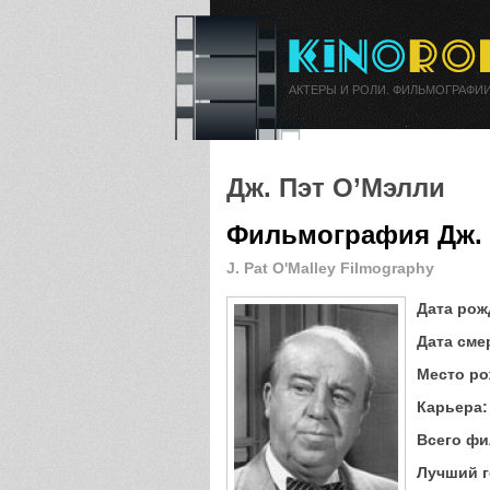
АКТЕРЫ И РОЛИ. ФИЛЬМОГРАФИИ
Дж. Пэт О’Мэлли
Фильмография Дж. 
J. Pat O'Malley Filmography
Дата рож
Дата сме
Место ро
Карьера:
Всего фи
Лучший г