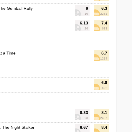
The Gumball Rally
6
6.3
10
2251
6.13
7.4
26
633
t a Time
6.7
1214
6.8
692
6.33
8.1
28
2407
: The Night Stalker
6.67
8.4