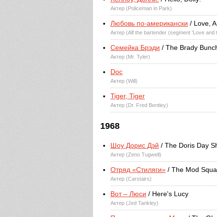
Актер (Policeman in Park)
Любовь по-американски
/ Love, A
Актер (Alf the bartender (segment 'Love and
Семейка Брэди
/ The Brady Bunc
Актер (Mr. Tyler)
Doc
Актер (Will)
Tiger, Tiger
Актер (Dr. Fred Bentley)
1968
Шоу Дорис Дэй
/ The Doris Day 
Актер (Zeno Tugwell)
Отряд «Стиляги»
/ The Mod Squ
Актер (Carstairs)
Вот – Люси
/ Here's Lucy
Актер (Jed Tankley)