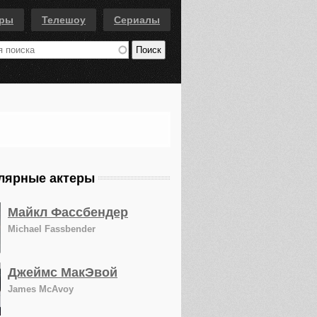
еры
Телешоу
Сериалы
лярные актеры
Майкл Фассбендер
Michael Fassbender
Джеймс МакЭвой
James McAvoy