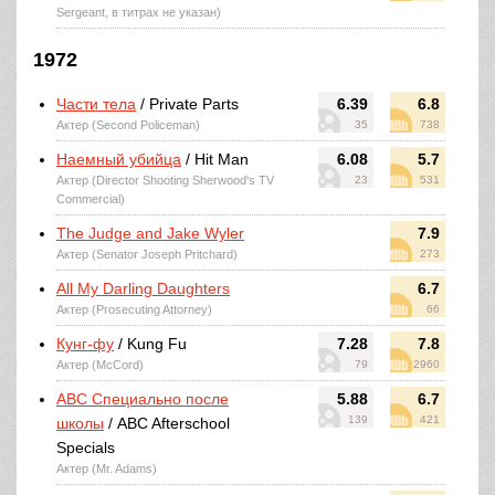
Sergeant, в титрах не указан)
1972
Части тела
/ Private Parts
6.39
6.8
Актер (Second Policeman)
35
738
Наемный убийца
/ Hit Man
6.08
5.7
Актер (Director Shooting Sherwood's TV
23
531
Commercial)
The Judge and Jake Wyler
7.9
Актер (Senator Joseph Pritchard)
273
All My Darling Daughters
6.7
Актер (Prosecuting Attorney)
66
Кунг-фу
/ Kung Fu
7.28
7.8
Актер (McCord)
79
2960
ABC Специально после
5.88
6.7
139
421
школы
/ ABC Afterschool
Specials
Актер (Mr. Adams)