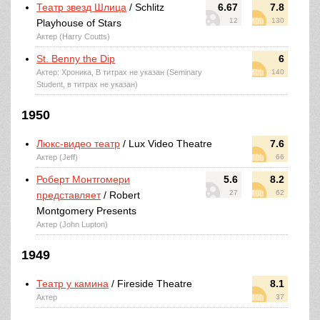
Театр звезд Шлица
/ Schlitz
6.67
7.8
12
130
Playhouse of Stars
Актер (Harry Coutts)
St. Benny the Dip
6
Актер: Хроника, В титрах не указан (Seminary
140
Student, в титрах не указан)
1950
Люкс-видео театр
/ Lux Video Theatre
7.6
Актер (Jeff)
66
Роберт Монтгомери
5.6
8.2
27
62
представляет
/ Robert
Montgomery Presents
Актер (John Lupton)
1949
Театр у камина
/ Fireside Theatre
8.1
Актер
37