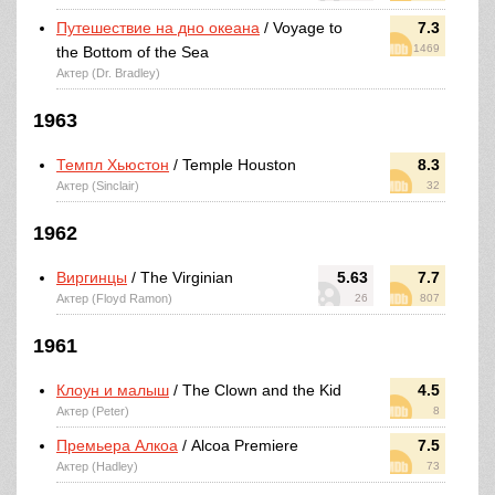
Путешествие на дно океана
/ Voyage to
7.3
1469
the Bottom of the Sea
Актер (Dr. Bradley)
1963
Темпл Хьюстон
/ Temple Houston
8.3
Актер (Sinclair)
32
1962
Виргинцы
/ The Virginian
5.63
7.7
Актер (Floyd Ramon)
26
807
1961
Клоун и малыш
/ The Clown and the Kid
4.5
Актер (Peter)
8
Премьера Алкоа
/ Alcoa Premiere
7.5
Актер (Hadley)
73