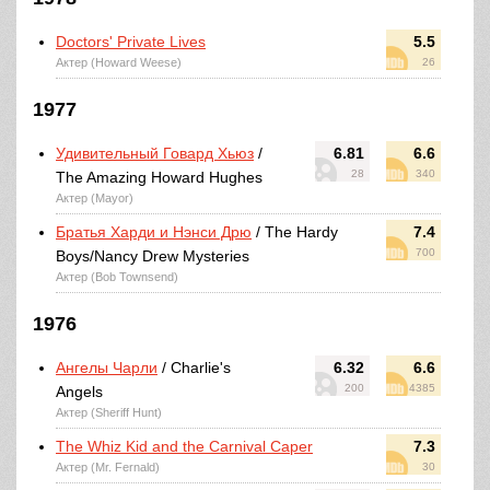
Doctors' Private Lives
5.5
Актер (Howard Weese)
26
1977
Удивительный Говард Хьюз
/
6.81
6.6
28
340
The Amazing Howard Hughes
Актер (Mayor)
Братья Харди и Нэнси Дрю
/ The Hardy
7.4
700
Boys/Nancy Drew Mysteries
Актер (Bob Townsend)
1976
Ангелы Чарли
/ Charlie's
6.32
6.6
200
4385
Angels
Актер (Sheriff Hunt)
The Whiz Kid and the Carnival Caper
7.3
Актер (Mr. Fernald)
30