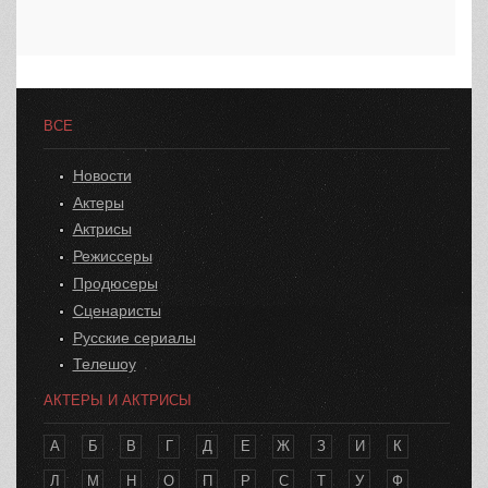
ВСЕ
Новости
Актеры
Актрисы
Режиссеры
Продюсеры
Сценаристы
Русские сериалы
Телешоу
АКТЕРЫ И АКТРИСЫ
А
Б
В
Г
Д
Е
Ж
З
И
К
Л
М
Н
О
П
Р
С
Т
У
Ф