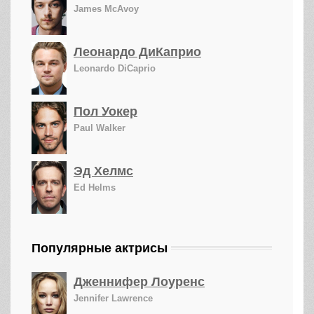
James McAvoy
Леонардо ДиКаприо
Leonardo DiCaprio
Пол Уокер
Paul Walker
Эд Хелмс
Ed Helms
Популярные актрисы
Дженнифер Лоуренс
Jennifer Lawrence