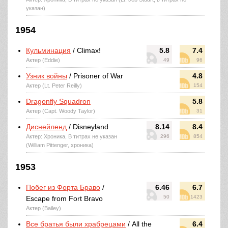
указан)
1954
Кульминация
/ Climax!
5.8
7.4
Актер (Eddie)
49
96
Узник войны
/ Prisoner of War
4.8
Актер (Lt. Peter Reilly)
154
Dragonfly Squadron
5.8
Актер (Capt. Woody Taylor)
31
Диснейленд
/ Disneyland
8.14
8.4
Актер: Хроника, В титрах не указан
296
854
(William Pittenger, хроника)
1953
Побег из Форта Браво
/
6.46
6.7
50
1423
Escape from Fort Bravo
Актер (Bailey)
Все братья были храбрецами
/ All the
6.4