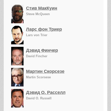
Стив МакКуин
Steve McQueen
Ларс фон Триер
Lars von Trier
Дэвид Финчер
David Fincher
Мартин Скорсезе
Martin Scorsese
Дэвид О. Расселл
David O. Russell