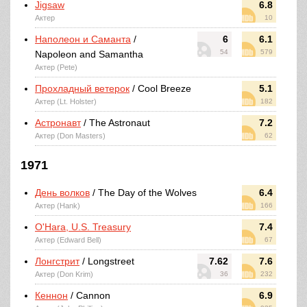
Jigsaw
6.8
Актер
10
Наполеон и Саманта
/
6
6.1
54
579
Napoleon and Samantha
Актер (Pete)
Прохладный ветерок
/ Cool Breeze
5.1
Актер (Lt. Holster)
182
Астронавт
/ The Astronaut
7.2
Актер (Don Masters)
62
1971
День волков
/ The Day of the Wolves
6.4
Актер (Hank)
166
O'Hara, U.S. Treasury
7.4
Актер (Edward Bell)
67
Лонгстрит
/ Longstreet
7.62
7.6
Актер (Don Krim)
36
232
Кеннон
/ Cannon
6.9