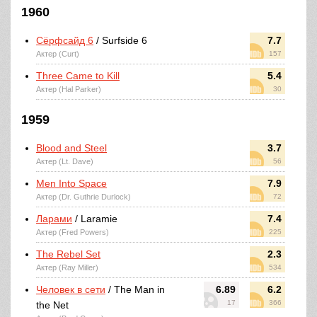
1960
Сёрфсайд 6
/ Surfside 6
7.7
Актер (Curt)
157
Three Came to Kill
5.4
Актер (Hal Parker)
30
1959
Blood and Steel
3.7
Актер (Lt. Dave)
56
Men Into Space
7.9
Актер (Dr. Guthrie Durlock)
72
Ларами
/ Laramie
7.4
Актер (Fred Powers)
225
The Rebel Set
2.3
Актер (Ray Miller)
534
Человек в сети
/ The Man in
6.89
6.2
17
366
the Net