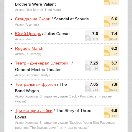
588
Brothers Were Valiant
Актер (Dick Morrell, Third Mate)
Скандал на Скори
/ Scandal at Scourie
6.6
Актер (Artemus)
266
Юлий Цезарь
/ Julius Caesar
7.6
7.4
Актер (Varro)
439
6524
Rogue's March
6.2
Актер (Lt. Jersey)
87
Театр «Дженерал Электрик»
/
7.25
5.7
20
158
General Electric Theater
Актер (Sergeant Grady)
Театральный фургон
/ The
7.05
7.6
243
6288
Band Wagon
Актер: Хроника, В титрах не указан (Jack - Prompter, в титрах не
указан)
Три истории любви
/ The Story of Three
6.6
615
Loves
Актер: Хроника, В титрах не указан (Studious Young Ship Passenger
(segment 'The Jealous Lover'), в титрах не указан)