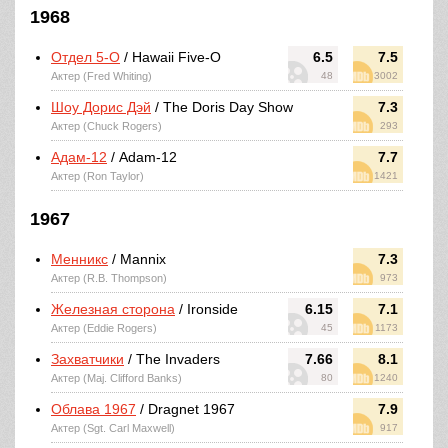
1968
Отдел 5-O
/ Hawaii Five-O
6.5
7.5
Актер (Fred Whiting)
48
3002
Шоу Дорис Дэй
/ The Doris Day Show
7.3
Актер (Chuck Rogers)
293
Адам-12
/ Adam-12
7.7
Актер (Ron Taylor)
1421
1967
Менникс
/ Mannix
7.3
Актер (R.B. Thompson)
973
Железная сторона
/ Ironside
6.15
7.1
Актер (Eddie Rogers)
45
1173
Захватчики
/ The Invaders
7.66
8.1
Актер (Maj. Clifford Banks)
80
1240
Облава 1967
/ Dragnet 1967
7.9
Актер (Sgt. Carl Maxwell)
917