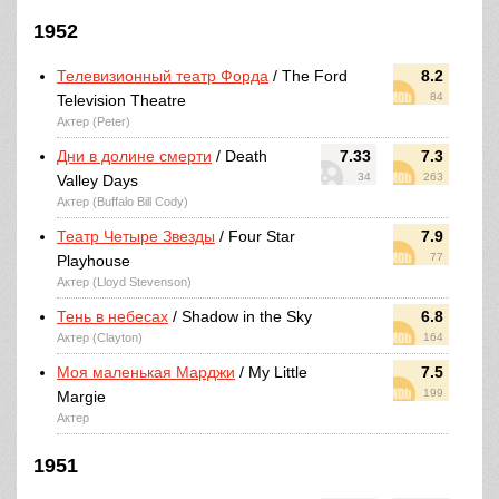
1952
Телевизионный театр Форда
/ The Ford
8.2
84
Television Theatre
Актер (Peter)
Дни в долине смерти
/ Death
7.33
7.3
34
263
Valley Days
Актер (Buffalo Bill Cody)
Театр Четыре Звезды
/ Four Star
7.9
77
Playhouse
Актер (Lloyd Stevenson)
Тень в небесах
/ Shadow in the Sky
6.8
Актер (Clayton)
164
Моя маленькая Марджи
/ My Little
7.5
199
Margie
Актер
1951