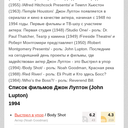
(1955) /Alfred Hitchcock Presents/ и Темпл Хьюстон
(1963) /Temple Houston/. Джон Луптон появляется в
сериалах и кино в качестве актера, начиная с 1948 по
1994 годы. Первые фильмы и ТВ-шоу с участием
актера: Первая студия (1948) /Studio One/ - роль: Dr.
Paul Thatcher, Театр у камина (1949) /Fireside Theatre/ и
Роберт Монтгомери представляет (1950) /Robert
Montgomery Presents/ - роль: John Lupton. Последние
на сегодняшний день проекты и фильмы, где
задействован актер Джон Луптон - это Выстрел в упор
(1994) /Body Shot/ - роль: Noah Goodman, Красная река
(1988) /Red River/ - роль: Eli Pruitt и Кто здесь Босс?
(1984) /Who's the Boss?/ - роль: Reverend Bill.
Список фильмов Джон Луптон (John
Lupton)
1994
Выстрел в упор
/ Body Shot
6.2
4.3
Актер (Noah Goodman)
43
219