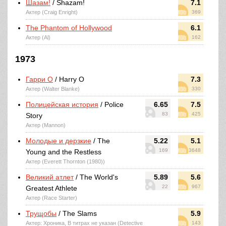
Шазам!
/ Shazam!
7.1
Актер (Craig Enright)
369
The Phantom of Hollywood
6.1
Актер (Al)
162
1973
Гарри О
/ Harry O
7.3
Актер (Walter Blanke)
330
Полицейская история
/ Police
6.65
7.5
83
425
Story
Актер (Mannon)
Молодые и дерзкие
/ The
5.22
5.1
169
3648
Young and the Restless
Актер (Everett Thornton (1980))
Великий атлет
/ The World's
5.89
5.6
22
967
Greatest Athlete
Актер (Race Starter)
Трущобы
/ The Slams
5.9
Актер: Хроника, В титрах не указан (Detective
143