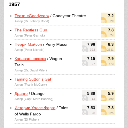
1957
Театр «Goodyear»
/ Goodyear Theatre
7.2
Актер (Dr. Johnny Bond)
29
The Restless Gun
7.8
Актер (Peter Garrick)
74
Перри Мэйсон
/ Perry Mason
7.96
8.3
Актер (Peter Nichols)
362
2311
Караван повозок
/ Wagon
7.15
7.9
27
773
Train
Актер (Dr. David Miller)
Taming Sutton's Gal
Актер (Frank McClary)
Дранго
/ Drango
5.89
5.9
Актер (Capt. Marc Banning)
12
200
Истории Уэллс-Фарго
/ Tales
7.53
7.3
28
225
of Wells Fargo
Актер (Eli Fisher)