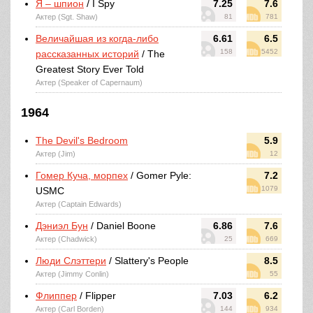
Я – шпион
/ I Spy
7.25
7.6
Актер (Sgt. Shaw)
81
781
Величайшая из когда-либо
6.61
6.5
158
5452
рассказанных историй
/ The
Greatest Story Ever Told
Актер (Speaker of Capernaum)
1964
The Devil's Bedroom
5.9
Актер (Jim)
12
Гомер Куча, морпех
/ Gomer Pyle:
7.2
1079
USMC
Актер (Captain Edwards)
Дэниэл Бун
/ Daniel Boone
6.86
7.6
Актер (Chadwick)
25
669
Люди Слэттери
/ Slattery's People
8.5
Актер (Jimmy Conlin)
55
Флиппер
/ Flipper
7.03
6.2
Актер (Carl Borden)
144
934