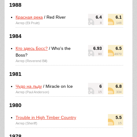
1988
Красная река
/ Red River
6.4
6.1
Актер (Eli Pruitt)
8
146
1984
Кто здесь Босс?
/ Who's the
6.93
6.5
90
4970
Boss?
Актер (Reverend Bill)
1981
Чудо на льду
/ Miracle on Ice
6
6.8
Актер (Paul Anderson)
15
334
1980
Trouble in High Timber Country
5.5
Актер (Sheriff)
15
1978