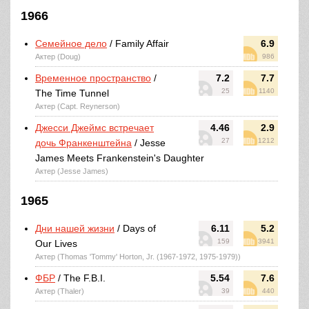
1966
Семейное дело
/ Family Affair
6.9
Актер (Doug)
986
Временное пространство
/
7.2
7.7
25
1140
The Time Tunnel
Актер (Capt. Reynerson)
Джесси Джеймс встречает
4.46
2.9
27
1212
дочь Франкенштейна
/ Jesse
James Meets Frankenstein's Daughter
Актер (Jesse James)
1965
Дни нашей жизни
/ Days of
6.11
5.2
159
3941
Our Lives
Актер (Thomas 'Tommy' Horton, Jr. (1967-1972, 1975-1979))
ФБР
/ The F.B.I.
5.54
7.6
Актер (Thaler)
39
440