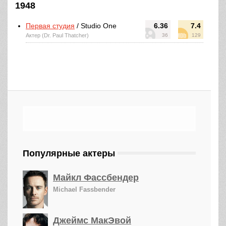
1948
Первая студия
/ Studio One
6.36
7.4
Актер (Dr. Paul Thatcher)
36
129
Популярные актеры
Майкл Фассбендер
Michael Fassbender
Джеймс МакЭвой