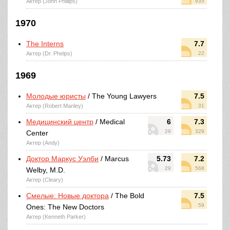
Актер (John Phillips)
935
1970
The Interns
7.7
Актер (Dr. Phelps)
22
1969
Молодые юристы
/ The Young Lawyers
7.5
Актер (Robert Manley)
31
Медицинский центр
/ Medical
6
7.3
29
329
Center
Актер (Andy)
Доктор Маркус Уэлби
/ Marcus
5.73
7.2
29
568
Welby, M.D.
Актер (Cleary)
Смелые: Новые доктора
/ The Bold
7.5
59
Ones: The New Doctors
Актер (Kenneth Parker)