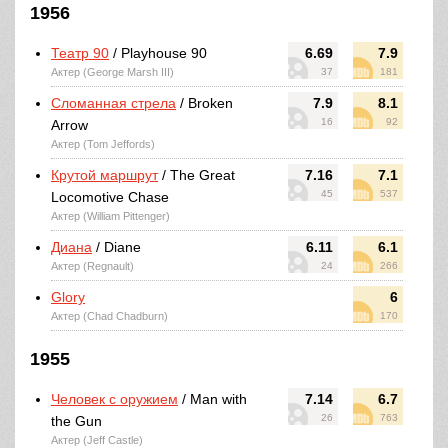
1956
Театр 90
/ Playhouse 90
6.69
7.9
Актер (George Marsh III)
37
181
Сломанная стрела
/ Broken
7.9
8.1
16
92
Arrow
Актер (Tom Jeffords)
Крутой маршрут
/ The Great
7.16
7.1
45
537
Locomotive Chase
Актер (William Pittenger)
Диана
/ Diane
6.11
6.1
Актер (Regnault)
24
266
Glory
6
Актер (Chad Chadburn)
170
1955
Человек с оружием
/ Man with
7.14
6.7
26
763
the Gun
Актер (Jeff Castle)