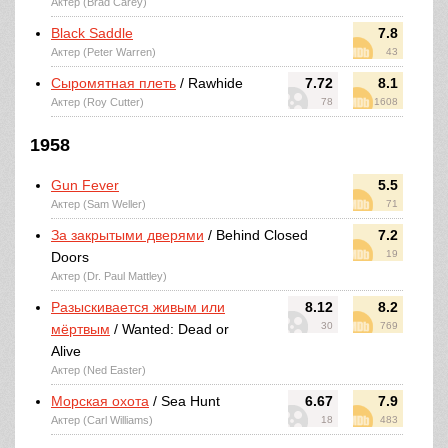
Актер (Brad Carey)
Black Saddle
7.8
Актер (Peter Warren)
43
Сыромятная плеть
/ Rawhide
7.72
8.1
Актер (Roy Cutter)
78
1608
1958
Gun Fever
5.5
Актер (Sam Weller)
71
За закрытыми дверями
/ Behind Closed
7.2
19
Doors
Актер (Dr. Paul Mattley)
Разыскивается живым или
8.12
8.2
30
769
мёртвым
/ Wanted: Dead or
Alive
Актер (Ned Easter)
Морская охота
/ Sea Hunt
6.67
7.9
Актер (Carl Williams)
18
483