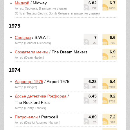
Мидуэй
/ Midway
6.82
6.7
Актер: Хроника, В титрах не указан
132
11633
(Officer Testing Electric Bomb Release, в титрах не указан)
1975
Спецназ
/ S.W.A.T.
7
6.6
Актер (Senator Richards)
23
702
Создатели мечты
/ The Dream Makers
6.9
Актер (Dean Halder)
25
1974
Аэропорт 1975
/ Airport 1975
6.28
5.4
Актер (Oringer)
108
5991
Досье детектива Рокфорда
/
6.43
8.2
37
3731
The Rockford Files
Актер (Henry Franks)
Петрочелли
/ Petrocelli
4.89
7.2
Актер (District Attorney Hanson)
20
381