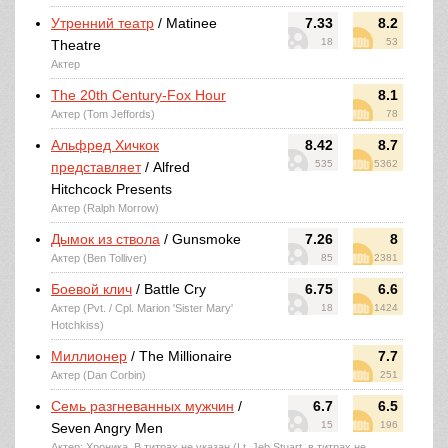
Утренний театр
/ Matinee
7.33
8.2
18
53
Theatre
Актер
The 20th Century-Fox Hour
8.1
Актер (Tom Jeffords)
78
Альфред Хичкок
8.42
8.7
535
5362
представляет
/ Alfred
Hitchcock Presents
Актер (Ralph Morrow)
Дымок из ствола
/ Gunsmoke
7.26
8
Актер (Ben Tolliver)
85
2381
Боевой клич
/ Battle Cry
6.75
6.6
Актер (Pvt. / Cpl. Marion 'Sister Mary'
18
1424
Hotchkiss)
Миллионер
/ The Millionaire
7.7
Актер (Dan Corbin)
251
Семь разгневанных мужчин
/
6.7
6.5
15
196
Seven Angry Men
Актер: Хроника, В титрах не указан (Lt. Jeb Stuart, в титрах не