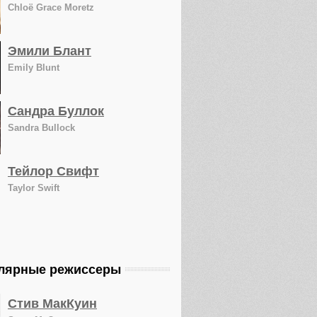
Chloë Grace Moretz
Эмили Блант
Emily Blunt
Сандра Буллок
Sandra Bullock
Тейлор Свифт
Taylor Swift
лярные режиссеры
Стив МакКуин