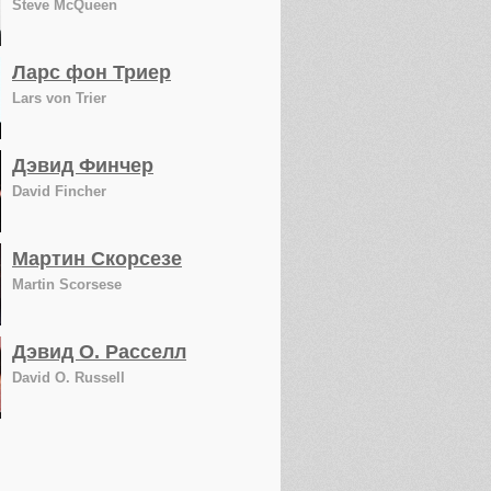
Steve McQueen
Ларс фон Триер
Lars von Trier
Дэвид Финчер
David Fincher
Мартин Скорсезе
Martin Scorsese
Дэвид О. Расселл
David O. Russell