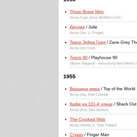
Three Brave Men
Актер (Capt. Amos Winfield U.S.N.)
Джулия
/ Julie
Актер (Det. Lt. Pringle)
Театр Зейна Грея
/ Zane Grey Th
Актер (Jim Todd)
Театр 90
/ Playhouse 90
(Фрэнк Лавджой - Announcing Next Week's
1955
Вершина мира
/ Top of the World
Актер (Maj. Brad Cantrell)
Кафе на 101-й улице
/ Shack Out
Актер (Prof. Sam Bastion)
The Crooked Web
Актер (Stanley E. 'Stan' Fabian)
Стукач
/ Finger Man