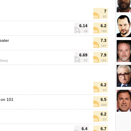
7
92
6.14
6.2
16
785
eater
7.3
187
6.69
7.9
 Show)
37
181
6.2
57
 on 101
6.5
409
6.2
57
6.4
6.7