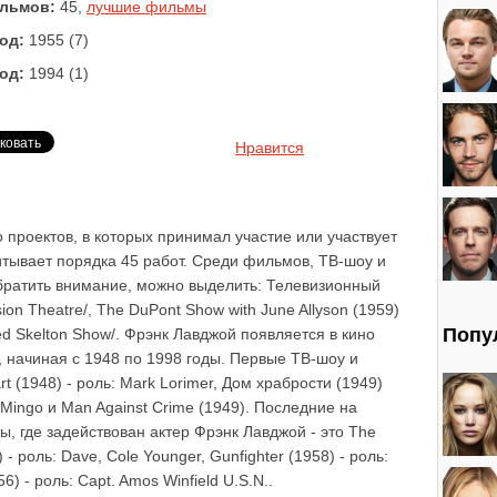
льмов:
45,
лучшие фильмы
од:
1955 (7)
од:
1994 (1)
Нравится
 проектов, в которых принимал участие или участвует
итывает порядка 45 работ. Среди фильмов, ТВ-шоу и
обратить внимание, можно выделить: Телевизионный
ion Theatre/, The DuPont Show with June Allyson (1959)
Попу
d Skelton Show/. Фрэнк Лавджой появляется в кино
а, начиная с 1948 по 1998 годы. Первые ТВ-шоу и
t (1948) - роль: Mark Lorimer, Дом храбрости (1949)
t Mingo и Man Against Crime (1949). Последние на
, где задействован актер Фрэнк Лавджой - это The
 - роль: Dave, Cole Younger, Gunfighter (1958) - роль:
) - роль: Capt. Amos Winfield U.S.N..