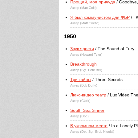
Прощай, моя причуда
/ Goodbye,
Актер (Matt Cole)
Я был коммунистом для ФБР
/ I 
Актер (Matt Cvetic)
1950
Звук ярости
/ The Sound of Fury
Актер (Howard Tyler)
Breakthrough
Актер (Sgt. Pete Bell)
Три тайны
/ Three Secrets
Актер (Bob Duffy)
Люкс-видео театр
/ Lux Video The
Актер (Clark)
South Sea Sinner
Актер (Doc)
В укромном месте
/ In a Lonely P
Актер (Det. Sgt. Brub Nicolai)