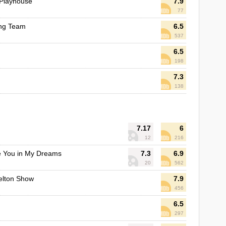
 Playhouse
7.9
77
ing Team
6.5
537
6.5
198
7.3
138
7.17
6
12
216
ee You in My Dreams
7.3
6.9
20
562
elton Show
7.9
456
6.5
297