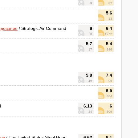
9
82
5.6
13
ндование
/ Strategic Air Command
6
6.4
8
1972
5.7
5.4
17
286
5.8
7.4
49
96
6.5
384
d
6.13
6
24
509
тов
/ The United States Steel Hour
6.62
8.1