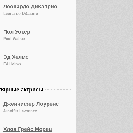
Леонардо ДиКаприо
Leonardo DiCaprio
Пол Уокер
Paul Walker
Эд Хелмс
Ed Helms
лярные актрисы
Дженнифер Лоуренс
Jennifer Lawrence
Хлоя Грейс Морец