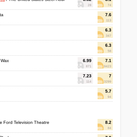
28
74
ta
7.6
113
6.3
347
6.3
58
f Wax
6.99
7.1
871
9423
7.23
7
114
3299
5.7
94
e Ford Television Theatre
8.2
84