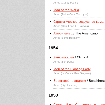
Актер (Casey Martin)
Mad at the World
Актер (Police Capt. Tom Lynn)
Стратегическое воздушное кома
Актер (Gen. Ennis C. Hawkes)
Американец
/ The Americano
Актер (Bento Hermany)
1954
Кульминация
/ Climax!
Актер (Ben Dana)
Men of the Fighting Lady
Актер (Lt. Comdr. Paul Grayson)
Береговой плацдарм
/ Beachhea
Актер (Sgt. Fletcher)
1953
Стальной час Соединенных Шта