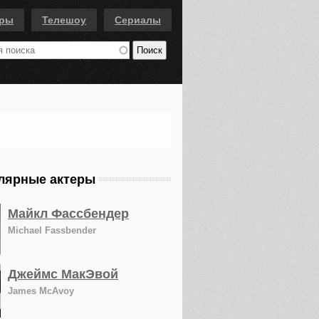
еры
Телешоу
Сериалы
лярные актеры
Майкл Фассбендер
Michael Fassbender
Джеймс МакЭвой
James McAvoy