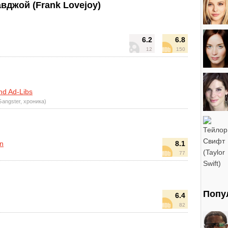
джой (Frank Lovejoy)
6.2
6.8
12
150
nd Ad-Libs
Gangster, хроника)
on
8.1
77
Попу
6.4
82