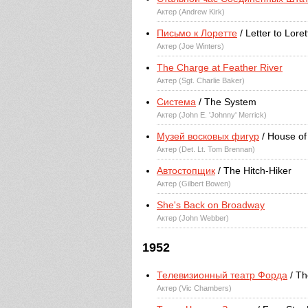
Актер (Andrew Kirk)
Письмо к Лоретте
/ Letter to Loret
Актер (Joe Winters)
The Charge at Feather River
Актер (Sgt. Charlie Baker)
Система
/ The System
Актер (John E. 'Johnny' Merrick)
Музей восковых фигур
/ House o
Актер (Det. Lt. Tom Brennan)
Автостопщик
/ The Hitch-Hiker
Актер (Gilbert Bowen)
She's Back on Broadway
Актер (John Webber)
1952
Телевизионный театр Форда
/ Th
Актер (Vic Chambers)