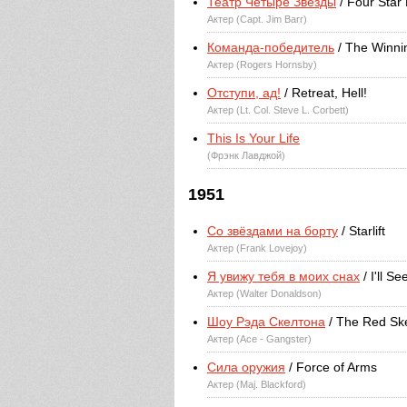
Театр Четыре Звезды
/ Four Star
Актер (Capt. Jim Barr)
Команда-победитель
/ The Winn
Актер (Rogers Hornsby)
Отступи, ад!
/ Retreat, Hell!
Актер (Lt. Col. Steve L. Corbett)
This Is Your Life
(Фрэнк Лавджой)
1951
Со звёздами на борту
/ Starlift
Актер (Frank Lovejoy)
Я увижу тебя в моих снах
/ I'll S
Актер (Walter Donaldson)
Шоу Рэда Скелтона
/ The Red Sk
Актер (Ace - Gangster)
Сила оружия
/ Force of Arms
Актер (Maj. Blackford)