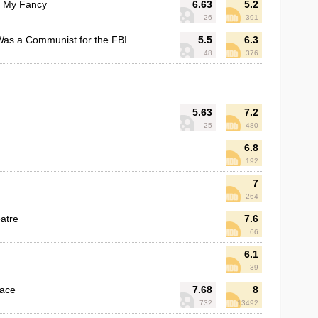
 My Fancy
6.63
5.2
26
391
Was a Communist for the FBI
5.5
6.3
48
376
5.63
7.2
25
480
6.8
192
7
264
atre
7.6
66
6.1
39
lace
7.68
8
732
13492