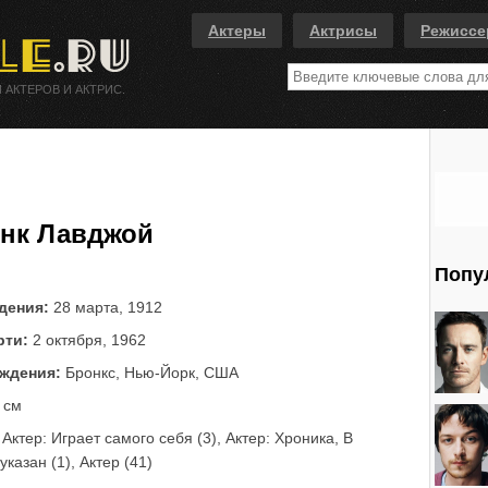
Актеры
Актрисы
Режисс
 АКТЕРОВ И АКТРИС.
нк Лавджой
Попу
дения:
28 марта, 1912
рти:
2 октября, 1962
ждения:
Бронкс, Нью-Йорк, США
 см
Актер: Играет самого себя (3), Актер: Хроника, В
указан (1), Актер (41)