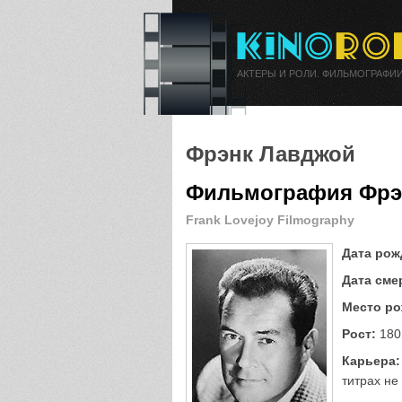
АКТЕРЫ И РОЛИ. ФИЛЬМОГРАФИИ
Фрэнк Лавджой
Фильмография Фрэ
Frank Lovejoy Filmography
Дата рож
Дата сме
Место ро
Рост:
180
Карьера:
титрах не 