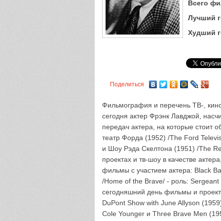
Всего фи
Лучший г
Худший г
Поделиться
Фильмография и перечень ТВ-, кино
сегодня актер Фрэнк Лавджой, насч
передач актера, на которые стоит 
театр Форда (1952) /The Ford Televis
и Шоу Рэда Скелтона (1951) /The Re
проектах и тв-шоу в качестве актер
фильмы с участием актера: Black Bar
/Home of the Brave/ - роль: Sergean
сегодняшний день фильмы и проекты
DuPont Show with June Allyson (1959)
Cole Younger и Three Brave Men (1956