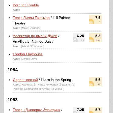
Born for Trouble
Актер
Театр Лилли Пальмер
/ Lilli Palmer
7.5
6
Theatre
Актер (Mike Gardener)
Аллигатор по имени Дэйзи
/
6.25
5.3
12
197
An Alligator Named Daisy
Актер (Albert O'Shannon)
London Playhouse
Актер (Jimmy Day)
1954
Сирень весной
/ Lilacs in the Spring
5.5
Актер: Хроника, В титрах не указан (Beaumont's
97
Poolside Companion, в титрах не указан)
1953
Театр «Дженерал Электрик»
/
7.25
5.7