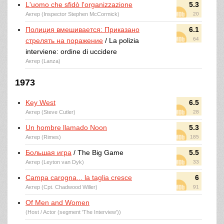
L'uomo che sfidò l'organizzazione
5.3
Актер (Inspector Stephen McCormick)
20
Полиция вмешивается: Приказано
6.1
64
стрелять на поражение
/ La polizia
interviene: ordine di uccidere
Актер (Lanza)
1973
Key West
6.5
Актер (Steve Cutler)
28
Un hombre llamado Noon
5.3
Актер (Rimes)
185
Большая игра
/ The Big Game
5.5
Актер (Leyton van Dyk)
33
Campa carogna... la taglia cresce
6
Актер (Cpt. Chadwood Willer)
91
Of Men and Women
(Host / Actor (segment 'The Interview'))