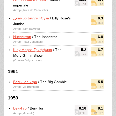
39
76
imperiale
Актер (Jules de Canouville)
Джамбо Билли Роуза
/ Billy Rose's
6.3
833
Jumbo
Актер (Sam Rawlins)
Инспектор
/ The Inspector
6.8
Актер (Peter Jongman)
254
Шоу Мерва Гриффина
/ The
5.2
6.7
47
208
Merv Griffin Show
(Стивен Бойд - гость)
1961
Большая игра
/ The Big Gamble
5.5
Актер (Vic Brennan)
67
1959
Бен-Гур
/ Ben-Hur
8.16
8.1
Актер (Messala)
6202
123102