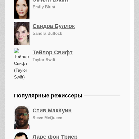
Emily Blunt
Сандра Буллок
Sandra Bullock
Тейлор Свифт
Taylor Swift
Популярные режиссеры
Стив МакКуин
Steve McQueen
Ларс фон Триер