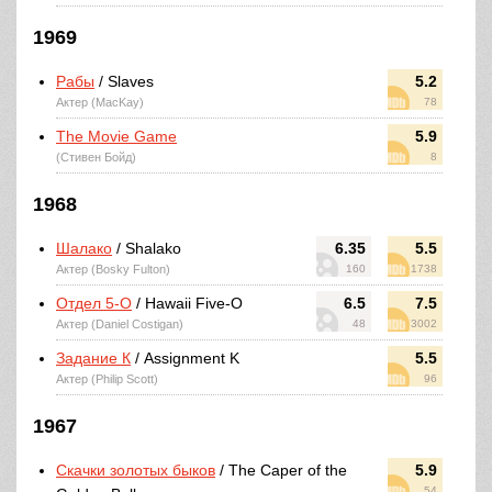
1969
Рабы
/ Slaves
5.2
Актер (MacKay)
78
The Movie Game
5.9
(Стивен Бойд)
8
1968
Шалако
/ Shalako
6.35
5.5
Актер (Bosky Fulton)
160
1738
Отдел 5-O
/ Hawaii Five-O
6.5
7.5
Актер (Daniel Costigan)
48
3002
Задание К
/ Assignment K
5.5
Актер (Philip Scott)
96
1967
Скачки золотых быков
/ The Caper of the
5.9
54