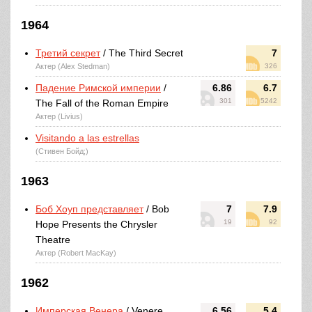
1964
Третий секрет
/ The Third Secret
7
Актер (Alex Stedman)
326
Падение Римской империи
/
6.86
6.7
301
5242
The Fall of the Roman Empire
Актер (Livius)
Visitando a las estrellas
(Стивен Бойд;)
1963
Боб Хоуп представляет
/ Bob
7
7.9
19
92
Hope Presents the Chrysler
Theatre
Актер (Robert MacKay)
1962
Имперская Венера
/ Venere
6.56
5.4