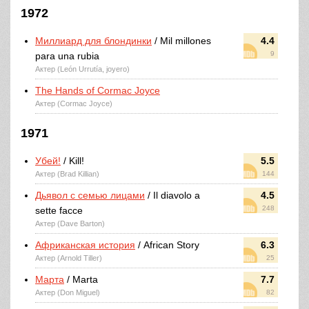
1972
Миллиард для блондинки
/ Mil millones
4.4
9
para una rubia
Актер (León Urrutía, joyero)
The Hands of Cormac Joyce
Актер (Cormac Joyce)
1971
Убей!
/ Kill!
5.5
Актер (Brad Killian)
144
Дьявол с семью лицами
/ Il diavolo a
4.5
248
sette facce
Актер (Dave Barton)
Африканская история
/ African Story
6.3
Актер (Arnold Tiller)
25
Марта
/ Marta
7.7
Актер (Don Miguel)
82