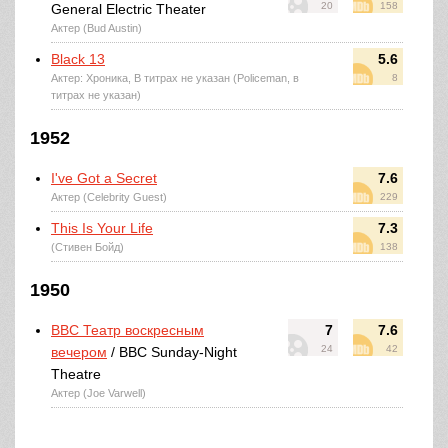
20
158
General Electric Theater
Актер (Bud Austin)
Black 13
5.6
Актер: Хроника, В титрах не указан (Policeman, в
8
титрах не указан)
1952
I've Got a Secret
7.6
Актер (Celebrity Guest)
229
This Is Your Life
7.3
(Стивен Бойд)
138
1950
BBC Театр воскресным
7
7.6
24
42
вечером
/ BBC Sunday-Night
Theatre
Актер (Joe Varwell)