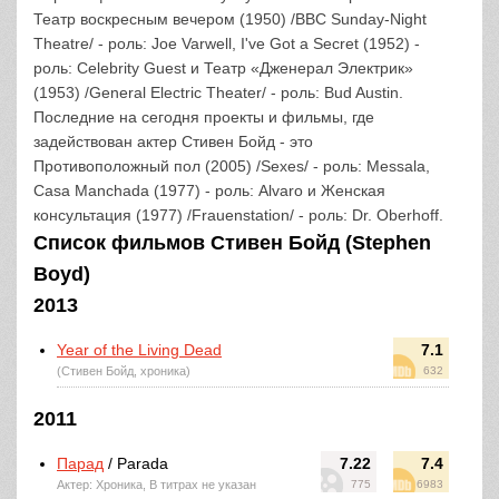
Театр воскресным вечером (1950) /BBC Sunday-Night
Theatre/ - роль: Joe Varwell, I've Got a Secret (1952) -
роль: Celebrity Guest и Театр «Дженерал Электрик»
(1953) /General Electric Theater/ - роль: Bud Austin.
Последние на сегодня проекты и фильмы, где
задействован актер Стивен Бойд - это
Противоположный пол (2005) /Sexes/ - роль: Messala,
Casa Manchada (1977) - роль: Alvaro и Женская
консультация (1977) /Frauenstation/ - роль: Dr. Oberhoff.
Список фильмов Стивен Бойд (Stephen
Boyd)
2013
Year of the Living Dead
7.1
(Стивен Бойд, хроника)
632
2011
Парад
/ Parada
7.22
7.4
Актер: Хроника, В титрах не указан
775
6983