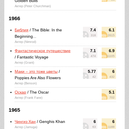
Golden Bulls
Актер (Peter Churchman)
1966
Библия
/ The Bible: In the
7.4
6.1
318
2615
Beginning...
Актер (Nimrod)
Фантастическое путешествие
7.1
6.9
474
11105
/ Fantastic Voyage
Актер (Grant)
Маки – это тоже цветы
/
5.77
6
42
432
Poppies Are Also Flowers
Актер (Benson)
Оскар
/ The Oscar
5.1
Актер (Frank Fane)
702
1965
Чингиз Хан
/ Genghis Khan
6
6
Актер (Jamuga)
63
1188