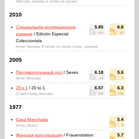
(Messala, хроника, в титрах не указан)
2010
Специальное коллекционное
5.85
6.8
153
33
издание
/ Edición Especial
Coleccionista
Актер: Хроника, В титрах не указан (Livius, хроника)
2005
Противоположный пол
/ Sexes
6.18
5.6
Актер (Messala)
43
8
20 к 1
/ 20 to 1
6.57
6.3
(Стивен Бойд, Messala)
158
236
1977
Casa Manchada
5.4
Актер (Alvaro)
8
Женская консультация
/ Frauenstation
5.7