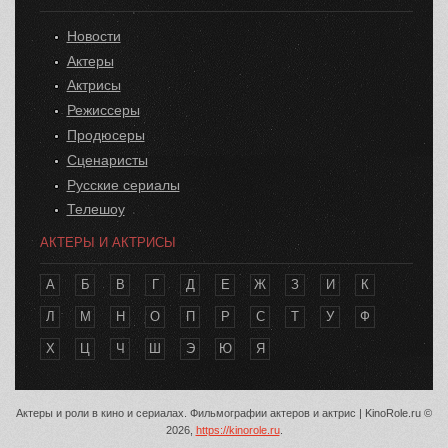
Новости
Актеры
Актрисы
Режиссеры
Продюсеры
Сценаристы
Русские сериалы
Телешоу
АКТЕРЫ И АКТРИСЫ
А
Б
В
Г
Д
Е
Ж
З
И
К
Л
М
Н
О
П
Р
С
Т
У
Ф
Х
Ц
Ч
Ш
Э
Ю
Я
Актеры и роли в кино и сериалах. Фильмографии актеров и актрис | KinoRole.ru ©
2026,
https://kinorole.ru
.