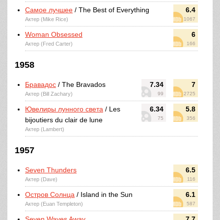
Самое лучшее
/ The Best of Everything
6.4
Актер (Mike Rice)
1067
Woman Obsessed
6
Актер (Fred Carter)
166
1958
Бравадос
/ The Bravados
7.34
7
Актер (Bill Zachary)
99
2725
Ювелиры лунного света
/ Les
6.34
5.8
75
356
bijoutiers du clair de lune
Актер (Lambert)
1957
Seven Thunders
6.5
Актер (Dave)
116
Остров Солнца
/ Island in the Sun
6.1
Актер (Euan Templeton)
587
Seven Waves Away
7.7