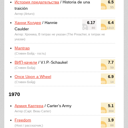
История предательства
/ Historia de una
6.5
55
traición
Актер (Arturo)
Ханни Колдер
/ Hannie
6.17
6.4
80
1313
Caulder
Актер: Хроника, В титрах не указан (The Preacher, в титрах не
указан)
Mantrap
(Стивен Бойд - гость)
ВИП-качели
/ V.I.P.-Schaukel
7.7
(Стивен Бойд)
59
Once Upon a Wheel
6.9
(Стивен Бойд)
14
1970
Армия Картера
/ Carter's Army
5.1
Актер (Capt. Beau Carter)
304
Freedom
1.9
(Host / рассказчик;)
68