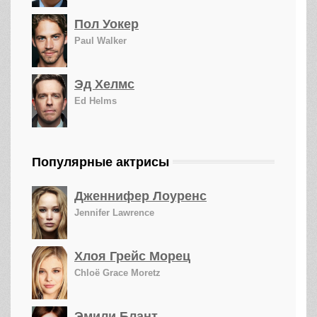
Пол Уокер
Paul Walker
Эд Хелмс
Ed Helms
Популярные актрисы
Дженнифер Лоуренс
Jennifer Lawrence
Хлоя Грейс Морец
Chloë Grace Moretz
Эмили Блант