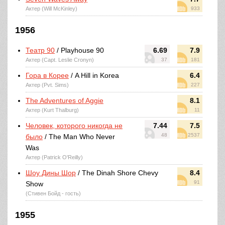
Актер (Will McKinley)
933
1956
Театр 90
/ Playhouse 90
6.69
7.9
Актер (Capt. Leslie Cronyn)
37
181
Гора в Корее
/ A Hill in Korea
6.4
Актер (Pvt. Sims)
227
The Adventures of Aggie
8.1
Актер (Kurt Thalburg)
11
Человек, которого никогда не
7.44
7.5
48
2537
было
/ The Man Who Never
Was
Актер (Patrick O'Reilly)
Шоу Дины Шор
/ The Dinah Shore Chevy
8.4
91
Show
(Стивен Бойд - гость)
1955