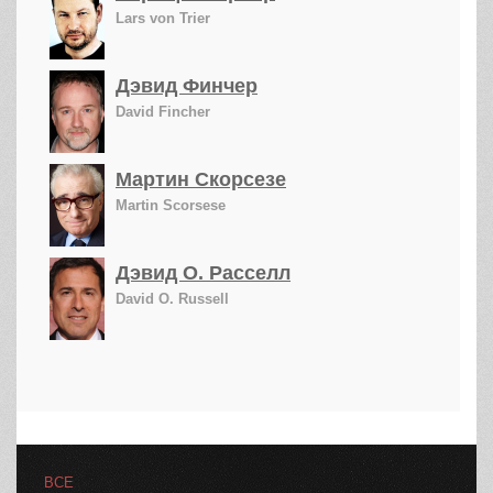
Lars von Trier
Дэвид Финчер
David Fincher
Мартин Скорсезе
Martin Scorsese
Дэвид О. Расселл
David O. Russell
ВСЕ