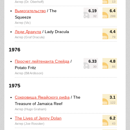
Актер (Dr. Oberhoff)
13
Вымогательство
/ The
6.19
6.4
32
299
Squeeze
Актер (Vic)
Леди Дракула
/ Lady Dracula
4.4
Актер (Graf Dracula)
79
1976
Просчет лейтенанта Слейда
/
6.33
4.8
30
86
Potato Fritz
Актер (Bill Ardisson)
1975
Сокровища Ямайского рифа
/ The
3.1
122
Treasure of Jamaica Reef
Актер (Hugo Graham)
The Lives of Jenny Dolan
6.2
Актер (Joe Rossiter)
43