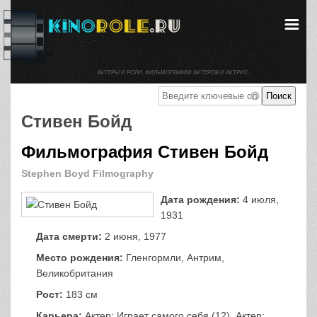
АКТЕРЫ И РОЛИ. ФИЛЬМОГРАФИИ АКТЕРОВ И АКТРИС.
Стивен Бойд
Фильмография Стивен Бойд
Stephen Boyd Filmography
Дата рождения:
4 июля,
1931
Дата смерти:
2 июня, 1977
Место рождения:
Гленгормли, Антрим,
Великобритания
Рост:
183 см
Карьера:
Актер: Играет самого себя (12), Актер: