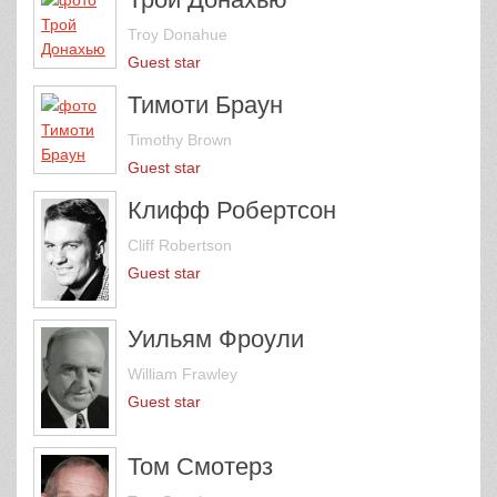
Troy Donahue
Guest star
Тимоти Браун
Timothy Brown
Guest star
Клифф Робертсон
Cliff Robertson
Guest star
Уильям Фроули
William Frawley
Guest star
Том Смотерз