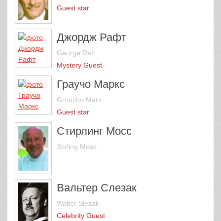
Guest star
Джордж Рафт
George Raft
Mystery Guest
Граучо Маркс
Groucho Marx
Guest star
Стирлинг Мосс
Stirling Moss
Вальтер Слезак
Walter Slezak
Celebrity Guest