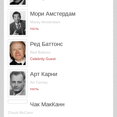
Dana Andrews
Celebrity Contestant
Мори Амстердам
Morey Amsterdam
гость
Ред Баттонс
Red Buttons
Celebrity Guest
Арт Карни
Art Carney
гость
Чак МакКанн