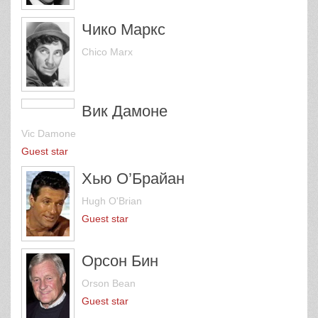
Чико Маркс
Chico Marx
Вик Дамоне
Vic Damone
Guest star
Хью О’Брайан
Hugh O'Brian
Guest star
Орсон Бин
Orson Bean
Guest star