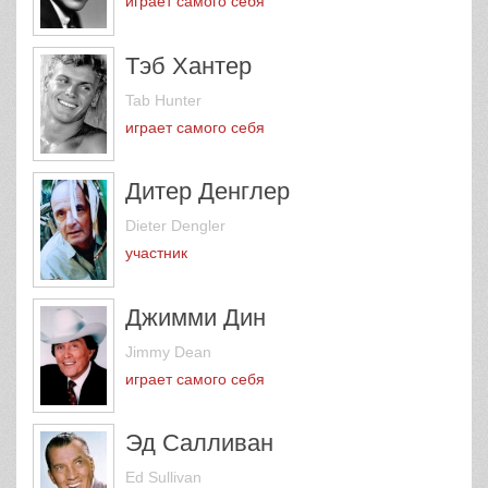
Robert Young
играет самого себя
Тэб Хантер
Tab Hunter
играет самого себя
Дитер Денглер
Dieter Dengler
участник
Джимми Дин
Jimmy Dean
играет самого себя
Эд Салливан