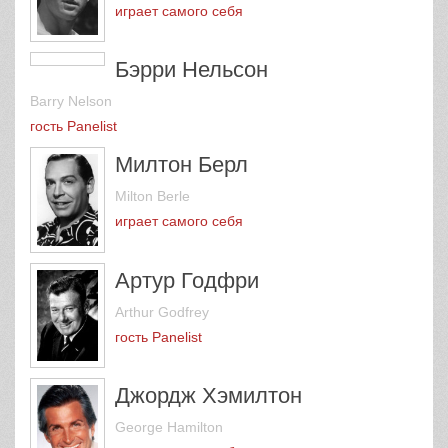
Mickey Mantle
играет самого себя
Бэрри Нельсон
Barry Nelson
гость Panelist
Милтон Берл
Milton Berle
играет самого себя
Артур Годфри
Arthur Godfrey
гость Panelist
Джордж Хэмилтон