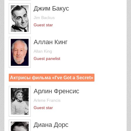
Джим Бакус
Jim Backus
Guest star
Аллан Кинг
Allan King
Guest panelist
Актрисы фильма «I've Got a Secret»
Арлин Френсис
Arlene Francis
Guest star
Диана Дорс