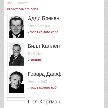
Джо Э. Браун
Joe E. Brown
играет самого себя
Эдди Брекен
Eddie Bracken
играет самого себя
Билл Каллен
Bill Cullen
участник
Говард Дафф
Howard Duff
играет самого себя