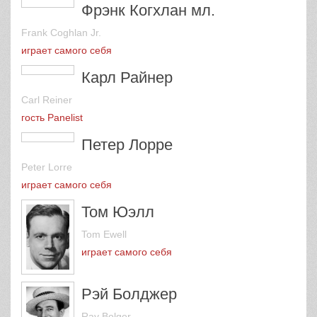
играет самого себя
Фрэнк Когхлан мл.
Frank Coghlan Jr.
играет самого себя
Карл Райнер
Carl Reiner
гость Panelist
Петер Лорре
Peter Lorre
играет самого себя
Том Юэлл
Tom Ewell
играет самого себя