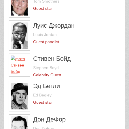
Tom Smothers
Guest star
Луис Джордан
Louis Jordan
Guest panelist
Стивен Бойд
Stephen Boyd
Celebrity Guest
Эд Бегли
Ed Begley
Guest star
Дон ДеФор
Don DeFore