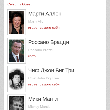
John Daly
Celebrity Guest
Марти Аллен
Marty Allen
играет самого себя
Россано Брацци
Rossano Brazzi
гость
Чиф Джон Биг Три
Chief John Big Tree
играет самого себя
Мики Мантл