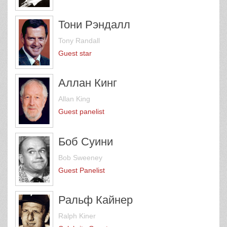
Тони Рэндалл
Tony Randall
Guest star
Аллан Кинг
Allan King
Guest panelist
Боб Суини
Bob Sweeney
Guest Panelist
Ральф Кайнер
Ralph Kiner