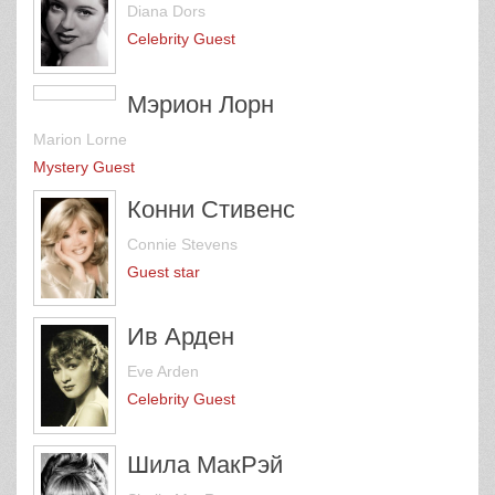
Diana Dors
Celebrity Guest
Мэрион Лорн
Marion Lorne
Mystery Guest
Конни Стивенс
Connie Stevens
Guest star
Ив Арден
Eve Arden
Celebrity Guest
Шила МакРэй