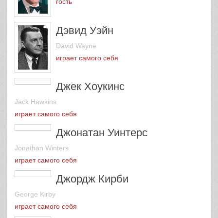
Rober Goulet
гость
Дэвид Уэйн
David Wayne
играет самого себя
Джек Хоукинс
Jack Hawkins
играет самого себя
Джонатан Уинтерс
Jonathan Winters
играет самого себя
Джордж Кирби
George Kirby