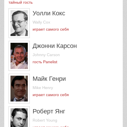
Chuck McCann
тайный гость
Уолли Кокс
Wally Cox
играет самого себя
Джонни Карсон
Johnny Carson
гость Panelist
Майк Генри
Mike Henry
играет самого себя
Роберт Янг