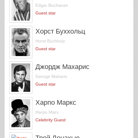
Edgar Buchanan
Guest star
Хорст Буххольц
Horst Buchholz
Guest star
Джордж Махарис
George Maharis
Guest star
Харпо Маркс
Harpo Marx
Celebrity Guest
Трой Донахью