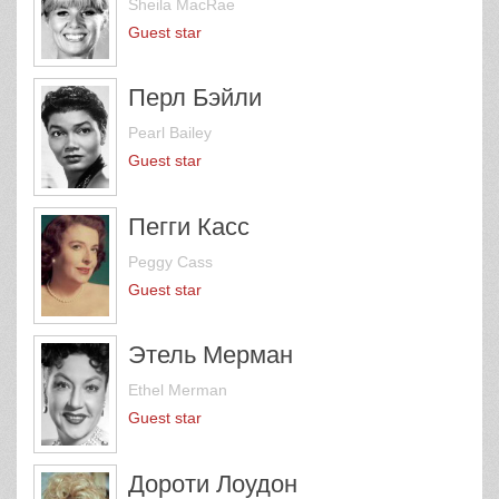
Sheila MacRae
Guest star
Перл Бэйли
Pearl Bailey
Guest star
Пегги Касс
Peggy Cass
Guest star
Этель Мерман
Ethel Merman
Guest star