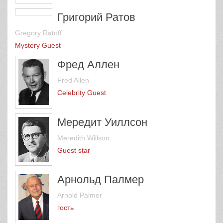
Григорий Ратов
Gregory Ratoff
Mystery Guest
Фред Аллен
Fred Allen
Celebrity Guest
Мередит Уиллсон
Meredith Willson
Guest star
Арнольд Палмер
Arnold Palmer
гость