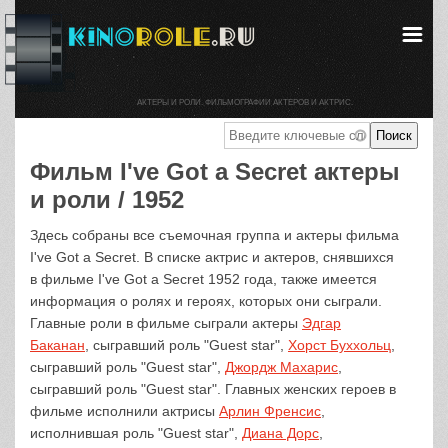
АКТЕРЫ И РОЛИ. ФИЛЬМОГРАФИИ АКТЕРОВ И АКТРИС.
Фильм I've Got a Secret актеры
и роли / 1952
Здесь собраны все съемочная группа и актеры фильма
I've Got a Secret. В списке актрис и актеров, снявшихся
в фильме I've Got a Secret 1952 года, также имеется
информация о ролях и героях, которых они сыграли.
Главные роли в фильме сыграли актеры
Эдгар
Баканан
, сыгравший роль "Guest star",
Хорст Буххольц
,
сыгравший роль "Guest star",
Джордж Махарис
,
сыгравший роль "Guest star". Главных женских героев в
фильме исполнили актрисы
Арлин Френсис
,
исполнившая роль "Guest star",
Диана Дорс
,