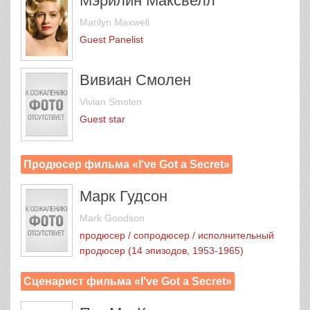
Мэрилин Максвелл
Marilyn Maxwell
Guest Panelist
Вивиан Смолен
Vivian Smolen
Guest star
Продюсер фильма «I've Got a Secret»
Марк Гудсон
Mark Goodson
продюсер / сопродюсер / исполнительный
продюсер (14 эпизодов, 1953-1965)
Сценарист фильма «I've Got a Secret»