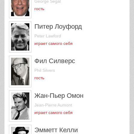
Джордж Сигал
George Segal
гость
Питер Лоуфорд
Peter Lawford
играет самого себя
Фил Силверс
Phil Silvers
гость
Жан-Пьер Омон
Jean-Pierre Aumont
играет самого себя