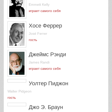
Эмметт Келли
Emmett Kelly
играет самого себя
Хосе Феррер
José Ferrer
гость
Джеймс Рэнди
James Randi
играет самого себя
Уолтер Пиджон
Walter Pidgeon
гость