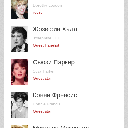
Дороти Лоудон
Dorothy Loudon
гость
Жозефин Халл
Josephine Hull
Guest Panelist
Сьюзи Паркер
Suzy Parker
Guest star
Конни Френсис
Connie Francis
Guest star