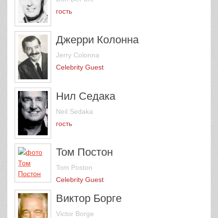
гость
Джерри Колонна
Jerry Colonna
Celebrity Guest
Нил Седака
Neil Sedaka
гость
Том Постон
Tom Poston
Celebrity Guest
Виктор Борге
Victor Borge