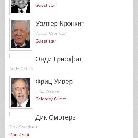
Guest star
Уолтер Кронкит
Walter Cronkite
Guest star
Энди Гриффит
Andy Griffith
Фриц Уивер
Fritz Weaver
Celebrity Guest
Дик Смотерз
Dick Smothers