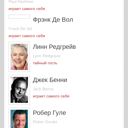
Пол Хартман
Paul Hartman
играет самого себя
Фрэнк Де Вол
Frank De Vol
играет самого себя
Линн Редгрейв
Lynn Redgrave
тайный гость
Джек Бенни
Jack Benny
играет самого себя
Робер Гуле