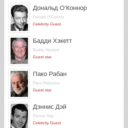
Guest star
Дональд О’Коннор
Donald O'Connor
Celebrity Guest
Бадди Хэкетт
Buddy Hackett
Guest star
Пако Рабан
Paco Rabanne
Guest star
Дэннис Дэй
Dennis Day
Celebrity Guest