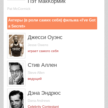
Пэт МакКормик
Pat McCormick
Актеры (в роли самих себя) фильма «I've Got
a Secret»
Джесси Оуэнс
Jesse Owens
играет самого себя
Стив Аллен
Steve Allen
ведущий
Дэна Эндрюс