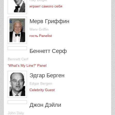
Рэй Болджер
Ray Bolger
играет самого себя
Мерв Гриффин
Merv Griffin
гость Panelist
Беннетт Серф
Bennett Cerf
'What's My Line?' Panel
Эдгар Берген
Edgar Bergen
Celebrity Guest
Джон Дэйли