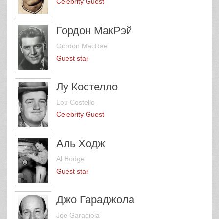
Celebrity Guest
Гордон МакРэй
Gordon MacRae
Guest star
Лу Костелло
Lou Costello
Celebrity Guest
Аль Ходж
Al Hodge
Guest star
Джо Гараджола
Joe Garagiola