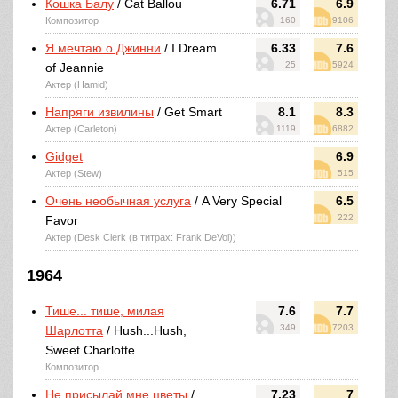
Кошка Балу
/ Cat Ballou
6.71
6.9
Композитор
160
9106
Я мечтаю о Джинни
/ I Dream
6.33
7.6
25
5924
of Jeannie
Актер (Hamid)
Напряги извилины
/ Get Smart
8.1
8.3
Актер (Carleton)
1119
6882
Gidget
6.9
Актер (Stew)
515
Очень необычная услуга
/ A Very Special
6.5
222
Favor
Актер (Desk Clerk (в титрах: Frank DeVol))
1964
Тише... тише, милая
7.6
7.7
349
7203
Шарлотта
/ Hush...Hush,
Sweet Charlotte
Композитор
Не присылай мне цветы
/
7.23
7