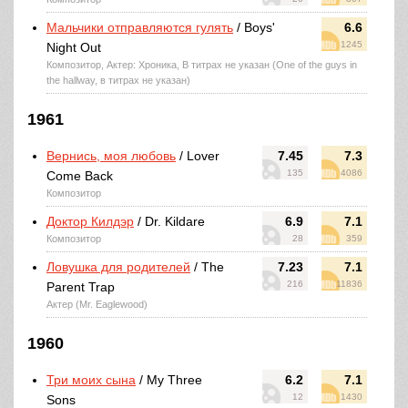
Мальчики отправляются гулять
/ Boys'
6.6
1245
Night Out
Композитор, Актер: Хроника, В титрах не указан (One of the guys in
the hallway, в титрах не указан)
1961
Вернись, моя любовь
/ Lover
7.45
7.3
135
4086
Come Back
Композитор
Доктор Килдэр
/ Dr. Kildare
6.9
7.1
Композитор
28
359
Ловушка для родителей
/ The
7.23
7.1
216
11836
Parent Trap
Актер (Mr. Eaglewood)
1960
Три моих сына
/ My Three
6.2
7.1
12
1430
Sons