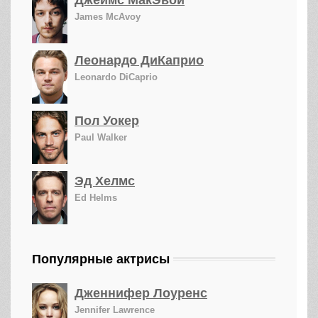
Джеймс МакЭвой
James McAvoy
Леонардо ДиКаприо
Leonardo DiCaprio
Пол Уокер
Paul Walker
Эд Хелмс
Ed Helms
Популярные актрисы
Дженнифер Лоуренс
Jennifer Lawrence