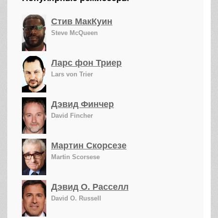
Стив МакКуин
Steve McQueen
Ларс фон Триер
Lars von Trier
Дэвид Финчер
David Fincher
Мартин Скорсезе
Martin Scorsese
Дэвид О. Расселл
David O. Russell