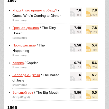
1967
Угадай, кто придет к обеду?
/
7.6
7.8
688
23838
Guess Who's Coming to Dinner
Композитор
Грязная дюжина
/ The Dirty
7.49
7.8
764
45185
Dozen
Композитор
Происшествие
/ The
5.56
5.4
15
465
Happening
Композитор
Каприз
/ Caprice
6.74
5.6
Композитор
33
700
Баллада о Джози
/ The Ballad
6
5.7
19
524
of Josie
Композитор
Большой рот
/ The Big Mouth
5.86
5.5
Актер (Bogart)
8
591
1966