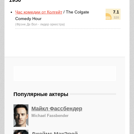
1950
Час комедии от Колгейт
/ The Colgate
7.1
320
Comedy Hour
(Фрэнк Де Вол - лидер оркестра)
Популярные актеры
Майкл Фассбендер
Michael Fassbender