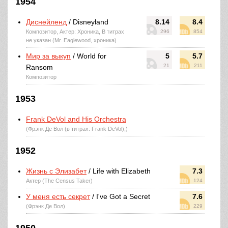
1954
Диснейленд
/ Disneyland
8.14
8.4
Композитор, Актер: Хроника, В титрах
296
854
не указан (Mr. Eaglewood, хроника)
Мир за выкуп
/ World for
5
5.7
21
211
Ransom
Композитор
1953
Frank DeVol and His Orchestra
(Фрэнк Де Вол (в титрах: Frank DeVol);)
1952
Жизнь с Элизабет
/ Life with Elizabeth
7.3
Актер (The Census Taker)
124
У меня есть секрет
/ I've Got a Secret
7.6
(Фрэнк Де Вол)
229