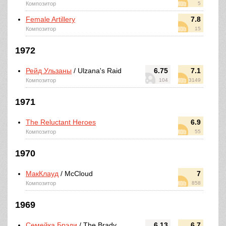
Композитор
5
Female Artillery
7.8
Композитор
15
1972
Рейд Ульзаны
/ Ulzana's Raid
6.75
7.1
Композитор
104
3149
1971
The Reluctant Heroes
6.9
Композитор
55
1970
МакКлауд
/ McCloud
7
Композитор
858
1969
Семейка Брэди
/ The Brady
6.13
6.7