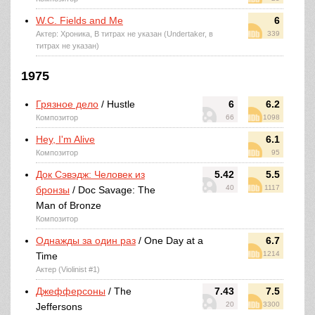
W.C. Fields and Me
6
Актер: Хроника, В титрах не указан (Undertaker, в
339
титрах не указан)
1975
Грязное дело
/ Hustle
6
6.2
Композитор
66
1098
Hey, I'm Alive
6.1
Композитор
95
Док Сэвэдж: Человек из
5.42
5.5
40
1117
бронзы
/ Doc Savage: The
Man of Bronze
Композитор
Однажды за один раз
/ One Day at a
6.7
1214
Time
Актер (Violinist #1)
Джефферсоны
/ The
7.43
7.5
20
3300
Jeffersons