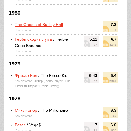
Композитор
108
1980
The Ghosts of Buxley Hall
7.3
Композитор
51
Герби сходит с ума
/ Herbie
5.11
4.7
27
3241
Goes Bananas
Композитор
1979
Фриско Кид
/ The Frisco Kid
6.43
6.4
Композитор, Актер (Piano Player - Old
165
5941
Timer (в титрах: Frank DeVol))
1978
Миллионер
/ The Millionaire
6.3
Композитор
18
Вегас
/ Vega$
7
6.9
Композитор
21
655