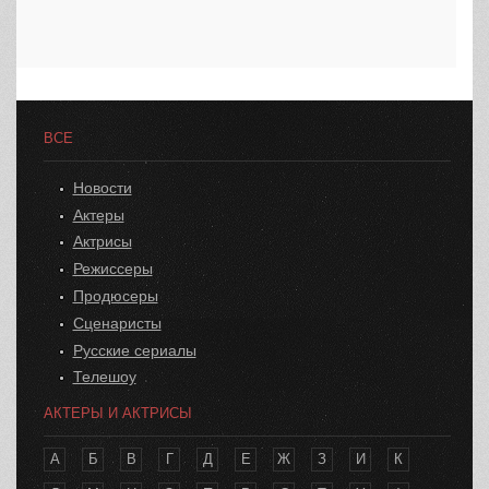
ВСЕ
Новости
Актеры
Актрисы
Режиссеры
Продюсеры
Сценаристы
Русские сериалы
Телешоу
АКТЕРЫ И АКТРИСЫ
А
Б
В
Г
Д
Е
Ж
З
И
К