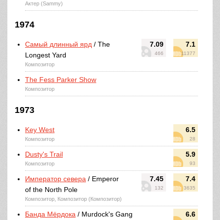
Актер (Sammy)
1974
Самый длинный ярд
/ The
7.09
7.1
466
11377
Longest Yard
Композитор
The Fess Parker Show
Композитор
1973
Key West
6.5
Композитор
28
Dusty's Trail
5.9
Композитор
93
Император севера
/ Emperor
7.45
7.4
132
3635
of the North Pole
Композитор, Композитор (Композитор)
Банда Мёрдока
/ Murdock's Gang
6.6