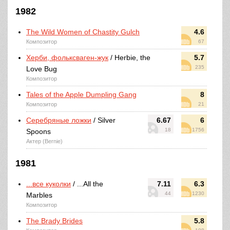
1982
The Wild Women of Chastity Gulch
4.6
Композитор
67
Херби, фольксваген-жук
/ Herbie, the
5.7
235
Love Bug
Композитор
Tales of the Apple Dumpling Gang
8
Композитор
21
Серебряные ложки
/ Silver
6.67
6
18
1756
Spoons
Актер (Bernie)
1981
...все куколки
/ ...All the
7.11
6.3
44
1230
Marbles
Композитор
The Brady Brides
5.8