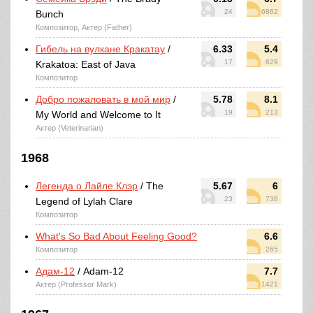
24
6862
Bunch
Композитор, Актер (Father)
Гибель на вулкане Кракатау
/
6.33
5.4
17
829
Krakatoa: East of Java
Композитор
Добро пожаловать в мой мир
/
5.78
8.1
19
213
My World and Welcome to It
Актер (Veterinarian)
1968
Легенда о Лайле Клэр
/ The
5.67
6
23
738
Legend of Lylah Clare
Композитор
What's So Bad About Feeling Good?
6.6
Композитор
265
Адам-12
/ Adam-12
7.7
Актер (Professor Mark)
1421