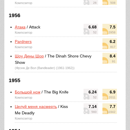
Композитор
26
508
1956
Атака
/ Attack
6.68
7.5
Композитор
52
2958
Pardners
6.2
Композитор
817
Шоу Дины Шор
/ The Dinah Shore Chevy
8.4
91
Show
(Фрэнк Де Вол (Bandleader) (1961-1962))
1955
Большой нож
/ The Big Knife
6.24
6.9
Композитор
52
2011
Целуй меня насмерть
/ Kiss
7.14
7.7
560
11942
Me Deadly
Композитор