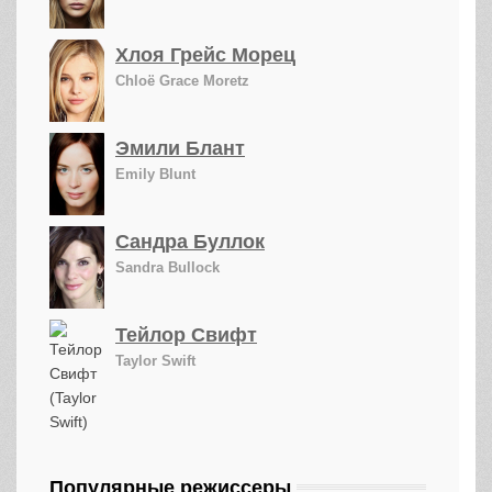
Хлоя Грейс Морец
Chloë Grace Moretz
Эмили Блант
Emily Blunt
Сандра Буллок
Sandra Bullock
Тейлор Свифт
Taylor Swift
Популярные режиссеры