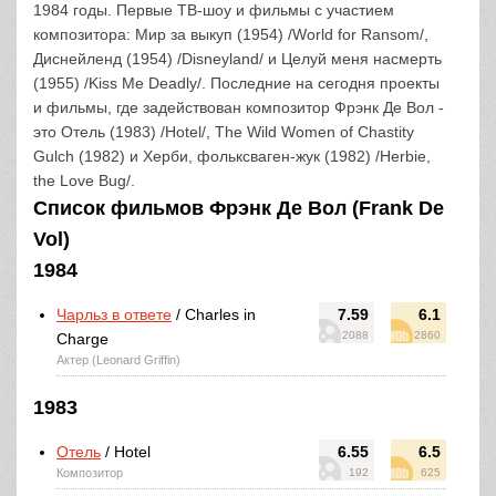
1984 годы. Первые ТВ-шоу и фильмы с участием
композитора: Мир за выкуп (1954) /World for Ransom/,
Диснейленд (1954) /Disneyland/ и Целуй меня насмерть
(1955) /Kiss Me Deadly/. Последние на сегодня проекты
и фильмы, где задействован композитор Фрэнк Де Вол -
это Отель (1983) /Hotel/, The Wild Women of Chastity
Gulch (1982) и Херби, фольксваген-жук (1982) /Herbie,
the Love Bug/.
Список фильмов Фрэнк Де Вол (Frank De
Vol)
1984
Чарльз в ответе
/ Charles in
7.59
6.1
2088
2860
Charge
Актер (Leonard Griffin)
1983
Отель
/ Hotel
6.55
6.5
Композитор
192
625