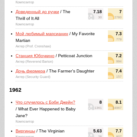
Композитор
Доведенный до ручки
/ The
7.18
7
30
2780
Thrill of It All
Композитор
Мой любимый марсианин
/ My Favorite
7.3
779
Martian
Актер (Prof. Crenshaw)
Станция Юбочкино
/ Petticoat Junction
7.2
Актер (Reverend Barton)
994
Дочь фермера
/ The Farmer's Daughter
7.4
Актер (Security Guard)
157
1962
Что случилось с Бэби Джейн?
8
8.1
1361
24967
/ What Ever Happened to Baby
Jane?
Композитор
Виргинцы
/ The Virginian
5.63
7.7
Композитор
26
807