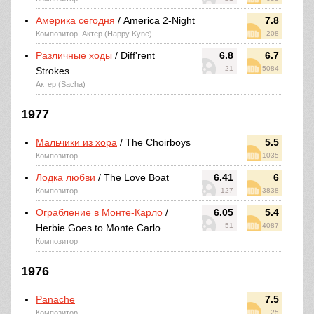
Америка сегодня
/ America 2-Night
7.8
Композитор, Актер (Happy Kyne)
208
Различные ходы
/ Diff'rent
6.8
6.7
21
5084
Strokes
Актер (Sacha)
1977
Мальчики из хора
/ The Choirboys
5.5
Композитор
1035
Лодка любви
/ The Love Boat
6.41
6
Композитор
127
3838
Ограбление в Монте-Карло
/
6.05
5.4
51
4087
Herbie Goes to Monte Carlo
Композитор
1976
Panache
7.5
Композитор
25