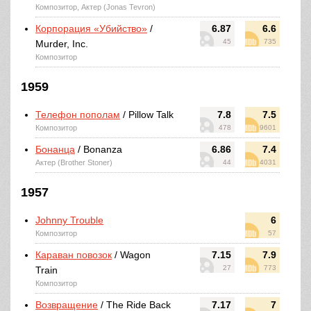
Композитор, Актер (Jonas Tevron)
Корпорация «Убийство»
/
6.87
6.6
45
735
Murder, Inc.
Композитор
1959
Телефон пополам
/ Pillow Talk
7.8
7.5
Композитор
478
9601
Бонанца
/ Bonanza
6.86
7.4
Актер (Brother Stoner)
44
4031
1957
Johnny Trouble
6
Композитор
57
Караван повозок
/ Wagon
7.15
7.9
27
773
Train
Композитор
Возвращение
/ The Ride Back
7.17
7