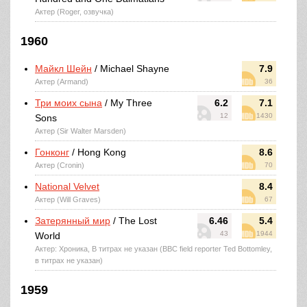
Актер (Roger, озвучка)
1960
Майкл Шейн
/ Michael Shayne
7.9
Актер (Armand)
36
Три моих сына
/ My Three
6.2
7.1
12
1430
Sons
Актер (Sir Walter Marsden)
Гонконг
/ Hong Kong
8.6
Актер (Cronin)
70
National Velvet
8.4
Актер (Will Graves)
67
Затерянный мир
/ The Lost
6.46
5.4
43
1944
World
Актер: Хроника, В титрах не указан (BBC field reporter Ted Bottomley,
в титрах не указан)
1959