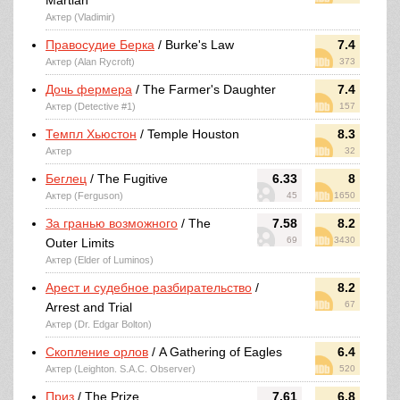
Martian
Актер (Vladimir)
Правосудие Берка
/ Burke's Law
7.4
Актер (Alan Rycroft)
373
Дочь фермера
/ The Farmer's Daughter
7.4
Актер (Detective #1)
157
Темпл Хьюстон
/ Temple Houston
8.3
Актер
32
Беглец
/ The Fugitive
6.33
8
Актер (Ferguson)
45
1650
За гранью возможного
/ The
7.58
8.2
69
3430
Outer Limits
Актер (Elder of Luminos)
Арест и судебное разбирательство
/
8.2
67
Arrest and Trial
Актер (Dr. Edgar Bolton)
Скопление орлов
/ A Gathering of Eagles
6.4
Актер (Leighton. S.A.C. Observer)
520
Приз
/ The Prize
7.61
6.8