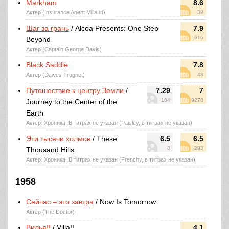
Markham
8.6
Актер (Insurance Agent Millaud)
39
Шаг за грань
/ Alcoa Presents: One Step
7.9
616
Beyond
Актер (Captain George Davis)
Black Saddle
7.8
Актер (Dawes Trugnet)
43
Путешествие к центру Земли
/
7.29
7
164
9278
Journey to the Center of the
Earth
Актер: Хроника, В титрах не указан (Paisley, в титрах не указан)
Эти тысячи холмов
/ These
6.5
6.5
8
293
Thousand Hills
Актер: Хроника, В титрах не указан (Frenchy, в титрах не указан)
1958
Сейчас – это завтра
/ Now Is Tomorrow
Актер (The Doctor)
Вилья!!
/ Villa!!
4.1