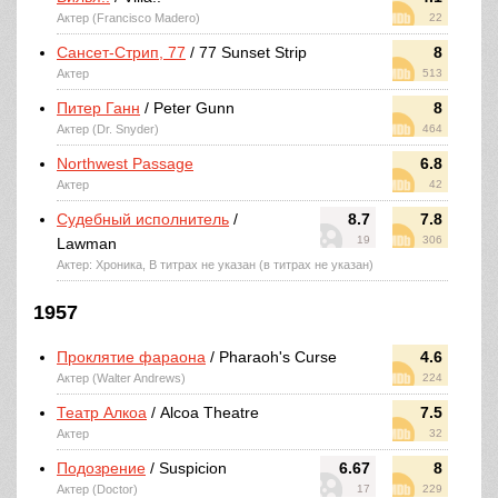
Актер (Francisco Madero)
22
Сансет-Стрип, 77
/ 77 Sunset Strip
8
Актер
513
Питер Ганн
/ Peter Gunn
8
Актер (Dr. Snyder)
464
Northwest Passage
6.8
Актер
42
Судебный исполнитель
/
8.7
7.8
19
306
Lawman
Актер: Хроника, В титрах не указан (в титрах не указан)
1957
Проклятие фараона
/ Pharaoh's Curse
4.6
Актер (Walter Andrews)
224
Театр Алкоа
/ Alcoa Theatre
7.5
Актер
32
Подозрение
/ Suspicion
6.67
8
Актер (Doctor)
17
229