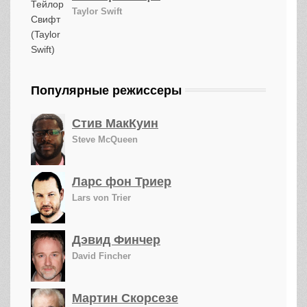
Taylor Swift
Популярные режиссеры
Стив МакКуин
Steve McQueen
Ларс фон Триер
Lars von Trier
Дэвид Финчер
David Fincher
Мартин Скорсезе