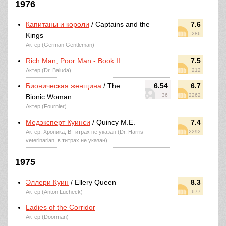
1976
Капитаны и короли
/ Captains and the
7.6
286
Kings
Актер (German Gentleman)
Rich Man, Poor Man - Book II
7.5
Актер (Dr. Baluda)
212
Бионическая женщина
/ The
6.54
6.7
36
2262
Bionic Woman
Актер (Fournier)
Медэксперт Куинси
/ Quincy M.E.
7.4
Актер: Хроника, В титрах не указан (Dr. Harris -
2292
veterinarian, в титрах не указан)
1975
Эллери Куин
/ Ellery Queen
8.3
Актер (Anton Lucheck)
677
Ladies of the Corridor
Актер (Doorman)