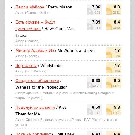
Перри Мэйсон
/ Perry Mason
7.96
8.3
Актер (Clarence Keller)
362
2311
Есть оружие – будут
7.39
8.4
38
1145
путешествия
/ Have Gun - Will
Travel
Актер (Beaman)
Мистер Адамс и Ив
/ Mr. Adams and Eve
7.7
Актер (Roderick)
24
Вертолёты
/ Whirlybirds
7.7
Актер (Prof. Winters)
134
Свидетель обвинения
/
8.39
8.5
4876
44451
Witness for the Prosecution
Актер: Хроника, В титрах не указан (Barrister Reading Charges, в
титрах не указан)
Поцелуй их за меня
/ Kiss
6.59
5.8
42
1207
Them for Me
Актер: Хроника, В титрах не указан (Peters - RAF Pilot, в титрах не
указан)
Пока не поплывут
/ Until They
6.43
6.4