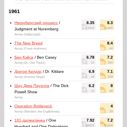
1961
Нюрнбергский процесс
/
8.35
8.3
3432
31605
Judgment at Nuremberg
Актер (Halbestadt)
The New Breed
8.4
Актер (Frank Andrews)
44
Бен Кэйси
/ Ben Casey
6.78
7.2
Актер (Dr. Otis Taylor)
21
264
Доктор Килдэр
/ Dr. Kildare
6.9
7.1
Актер (Krishna Singh)
28
359
Шоу Дика Пауэлла
/ The Dick
6.2
8
15
88
Powell Show
Актер
Operation Bottleneck
4
Актер (Manders the Englishman)
29
101 далматинец
/ One
7.92
7.2
26853
81858
Hundred and One Dalmatians