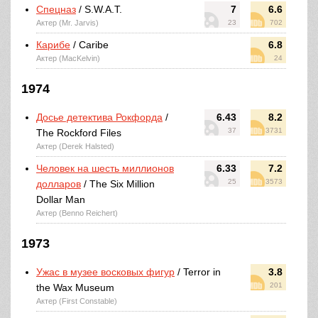
Спецназ
/ S.W.A.T.
7
6.6
Актер (Mr. Jarvis)
23
702
Карибе
/ Caribe
6.8
Актер (MacKelvin)
24
1974
Досье детектива Рокфорда
/
6.43
8.2
37
3731
The Rockford Files
Актер (Derek Halsted)
Человек на шесть миллионов
6.33
7.2
25
3573
долларов
/ The Six Million
Dollar Man
Актер (Benno Reichert)
1973
Ужас в музее восковых фигур
/ Terror in
3.8
201
the Wax Museum
Актер (First Constable)