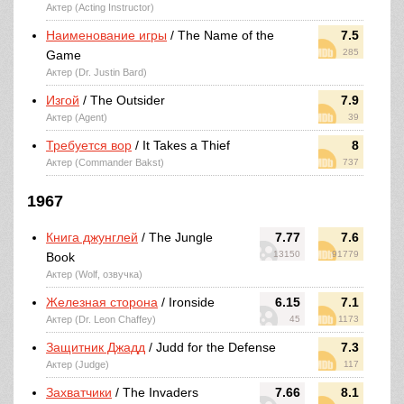
Актер (Acting Instructor)
Наименование игры
/ The Name of the
7.5
285
Game
Актер (Dr. Justin Bard)
Изгой
/ The Outsider
7.9
Актер (Agent)
39
Требуется вор
/ It Takes a Thief
8
Актер (Commander Bakst)
737
1967
Книга джунглей
/ The Jungle
7.77
7.6
13150
91779
Book
Актер (Wolf, озвучка)
Железная сторона
/ Ironside
6.15
7.1
Актер (Dr. Leon Chaffey)
45
1173
Защитник Джадд
/ Judd for the Defense
7.3
Актер (Judge)
117
Захватчики
/ The Invaders
7.66
8.1