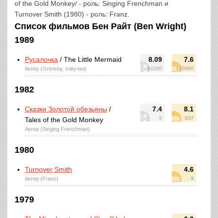
of the Gold Monkey/ - роль: Singing Frenchman и
Turnover Smith (1980) - роль: Franz.
Список фильмов Бен Райт (Ben Wright)
1989
Русалочка
/ The Little Mermaid
8.09
7.6
Актер (Grimsby, озвучка)
62200
120950
1982
Сказки Золотой обезьяны
/
7.4
8.1
5
837
Tales of the Gold Monkey
Актер (Singing Frenchman)
1980
Turnover Smith
4.6
Актер (Franz)
9
1979