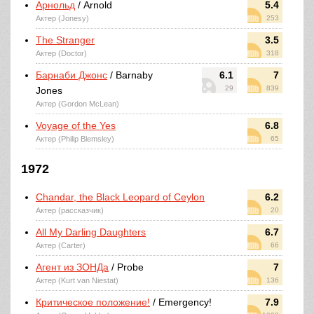
Арнольд
/ Arnold
5.4
Актер (Jonesy)
253
The Stranger
3.5
Актер (Doctor)
318
Барнаби Джонс
/ Barnaby
6.1
7
29
839
Jones
Актер (Gordon McLean)
Voyage of the Yes
6.8
Актер (Philip Blemsley)
65
1972
Chandar, the Black Leopard of Ceylon
6.2
Актер (рассказчик)
20
All My Darling Daughters
6.7
Актер (Carter)
66
Агент из ЗОНДа
/ Probe
7
Актер (Kurt van Niestat)
136
Критическое положение!
/ Emergency!
7.9