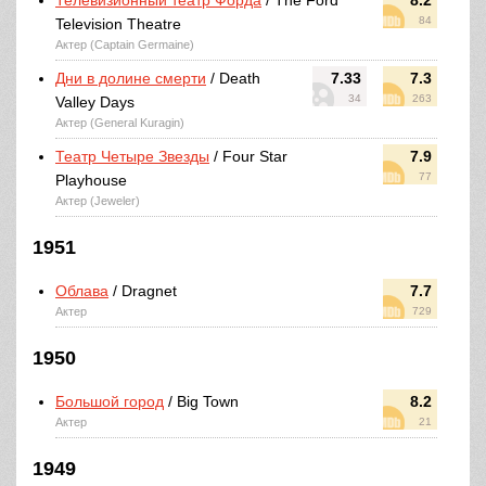
Телевизионный театр Форда
/ The Ford
8.2
84
Television Theatre
Актер (Captain Germaine)
Дни в долине смерти
/ Death
7.33
7.3
34
263
Valley Days
Актер (General Kuragin)
Театр Четыре Звезды
/ Four Star
7.9
77
Playhouse
Актер (Jeweler)
1951
Облава
/ Dragnet
7.7
Актер
729
1950
Большой город
/ Big Town
8.2
Актер
21
1949