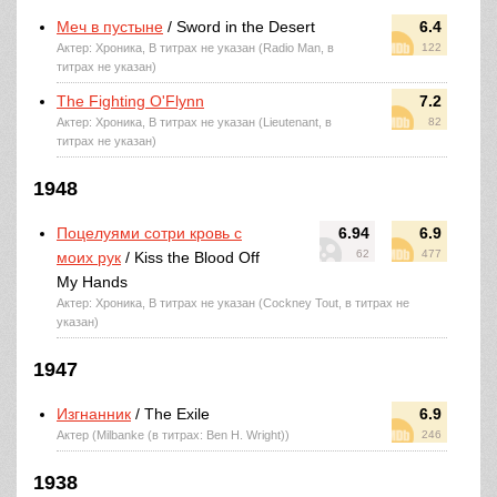
Меч в пустыне
/ Sword in the Desert
6.4
Актер: Хроника, В титрах не указан (Radio Man, в
122
титрах не указан)
The Fighting O'Flynn
7.2
Актер: Хроника, В титрах не указан (Lieutenant, в
82
титрах не указан)
1948
Поцелуями сотри кровь с
6.94
6.9
62
477
моих рук
/ Kiss the Blood Off
My Hands
Актер: Хроника, В титрах не указан (Cockney Tout, в титрах не
указан)
1947
Изгнанник
/ The Exile
6.9
Актер (Milbanke (в титрах: Ben H. Wright))
246
1938