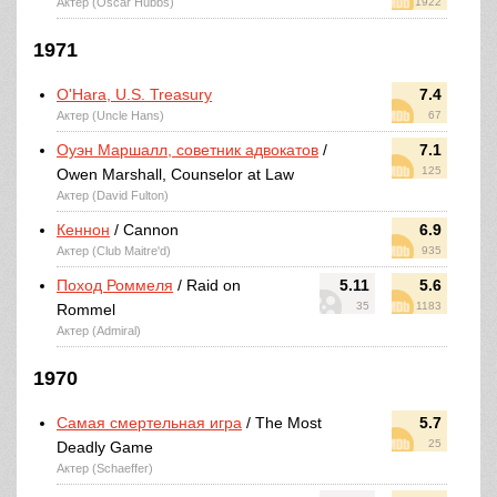
Актер (Oscar Hubbs)
1922
1971
O'Hara, U.S. Treasury
7.4
Актер (Uncle Hans)
67
Оуэн Маршалл, советник адвокатов
/
7.1
125
Owen Marshall, Counselor at Law
Актер (David Fulton)
Кеннон
/ Cannon
6.9
Актер (Club Maitre'd)
935
Поход Роммеля
/ Raid on
5.11
5.6
35
1183
Rommel
Актер (Admiral)
1970
Самая смертельная игра
/ The Most
5.7
25
Deadly Game
Актер (Schaeffer)