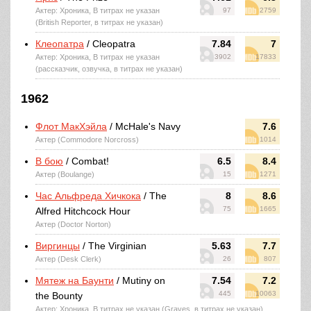
Актер: Хроника, В титрах не указан
97
2759
(British Reporter, в титрах не указан)
Клеопатра
/ Cleopatra
7.84
7
Актер: Хроника, В титрах не указан
3902
17833
(рассказчик, озвучка, в титрах не указан)
1962
Флот МакХэйла
/ McHale's Navy
7.6
Актер (Commodore Norcross)
1014
В бою
/ Combat!
6.5
8.4
Актер (Boulange)
15
1271
Час Альфреда Хичкока
/ The
8
8.6
75
1665
Alfred Hitchcock Hour
Актер (Doctor Norton)
Виргинцы
/ The Virginian
5.63
7.7
Актер (Desk Clerk)
26
807
Мятеж на Баунти
/ Mutiny on
7.54
7.2
445
10063
the Bounty
Актер: Хроника, В титрах не указан (Graves, в титрах не указан)