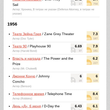
17
758
Sail
Актер: Хроника, В титрах не указан (Defense Attorney, в титрах не
указан)
1956
Театр Зейна Грея
/ Zane Grey Theater
7.3
Актер (Doc Tyler)
187
Театр 90
/ Playhouse 90
6.69
7.9
Актер (Harold Bond)
37
181
Власть и награда
/ The Power and the
6.2
227
Prize
Актер (Mr. Chutwell)
Джонни Кончо
/ Johnny
6
6
16
129
Concho
Актер (Benson)
Телефонное время
/ Telephone Time
8.4
Актер (Robbins)
72
День «Д», 6 июня
/ D-Day the
6.43
6.1