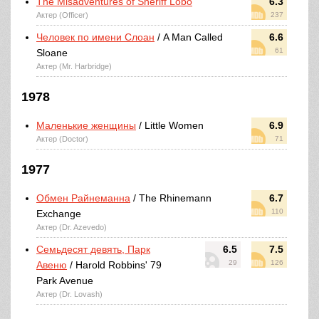
The Misadventures of Sheriff Lobo
6.3
Актер (Officer)
237
Человек по имени Слоан
/ A Man Called
6.6
61
Sloane
Актер (Mr. Harbridge)
1978
Маленькие женщины
/ Little Women
6.9
Актер (Doctor)
71
1977
Обмен Райнеманна
/ The Rhinemann
6.7
110
Exchange
Актер (Dr. Azevedo)
Семьдесят девять, Парк
6.5
7.5
29
126
Авеню
/ Harold Robbins' 79
Park Avenue
Актер (Dr. Lovash)