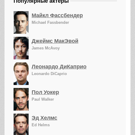
Популярные актеры
Майкл Фассбендер
Michael Fassbender
Джеймс МакЭвой
James McAvoy
Леонардо ДиКаприо
Leonardo DiCaprio
Пол Уокер
Paul Walker
Эд Хелмс
Ed Helms