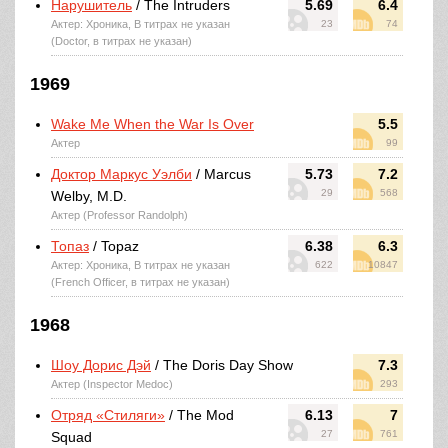
Нарушитель
/ The Intruders
5.69
6.4
Актер: Хроника, В титрах не указан
23
74
(Doctor, в титрах не указан)
1969
Wake Me When the War Is Over
5.5
Актер
99
Доктор Маркус Уэлби
/ Marcus
5.73
7.2
29
568
Welby, M.D.
Актер (Professor Randolph)
Топаз
/ Topaz
6.38
6.3
Актер: Хроника, В титрах не указан
622
10847
(French Officer, в титрах не указан)
1968
Шоу Дорис Дэй
/ The Doris Day Show
7.3
Актер (Inspector Medoc)
293
Отряд «Стиляги»
/ The Mod
6.13
7
27
761
Squad