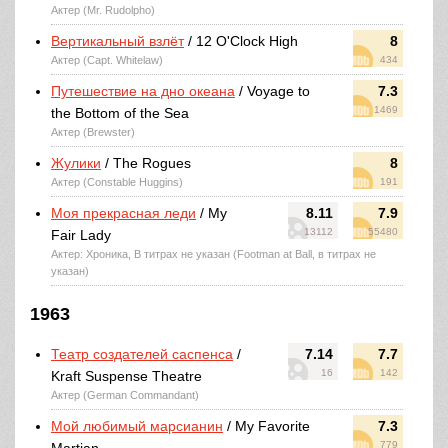
Актер (Mr. Rudolpho)
Вертикальный взлёт
/ 12 O'Clock High
8
Актер (Capt. Whitelaw)
434
Путешествие на дно океана
/ Voyage to
7.3
1469
the Bottom of the Sea
Актер (Brewster)
Жулики
/ The Rogues
8
Актер (Constable Huggins)
191
Моя прекрасная леди
/ My
8.11
7.9
13112
55480
Fair Lady
Актер: Хроника, В титрах не указан (Footman at Ball, в титрах не
указан)
1963
Театр создателей саспенса
/
7.14
7.7
16
142
Kraft Suspense Theatre
Актер (German Commandant)
Мой любимый марсианин
/ My Favorite
7.3
779