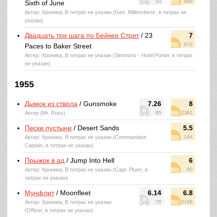
50
890
Sixth of June
Актер: Хроника, В титрах не указан (Gen. Millensbeck, в титрах не
указан)
Двадцать три шага по Бейкер Стрит
/ 23
7
972
Paces to Baker Street
Актер: Хроника, В титрах не указан (Simmons - Hotel Porter, в титрах
не указан)
1955
Дымок из ствола
/ Gunsmoke
7.26
8
Актер (Mr. Ross)
85
2381
Пески пустыни
/ Desert Sands
5.5
Актер: Хроника, В титрах не указан (Commandant
144
Captain, в титрах не указан)
Прыжок в ад
/ Jump Into Hell
6
Актер: Хроника, В титрах не указан (Capt. Pluen, в
80
титрах не указан)
Мунфлит
/ Moonfleet
6.14
6.8
Актер: Хроника, В титрах не указан
76
2158
(Officer, в титрах не указан)