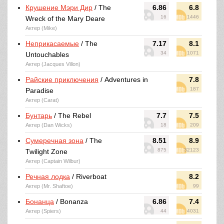
Крушение Мэри Дир
/ The
6.86
6.8
16
1446
Wreck of the Mary Deare
Актер (Mike)
Неприкасаемые
/ The
7.17
8.1
34
1071
Untouchables
Актер (Jacques Villon)
Райские приключения
/ Adventures in
7.8
187
Paradise
Актер (Carat)
Бунтарь
/ The Rebel
7.7
7.5
Актер (Dan Wicks)
18
209
Сумеречная зона
/ The
8.51
8.9
875
32123
Twilight Zone
Актер (Captain Wilbur)
Речная лодка
/ Riverboat
8.2
Актер (Mr. Shaftoe)
99
Бонанца
/ Bonanza
6.86
7.4
Актер (Spiers)
44
4031