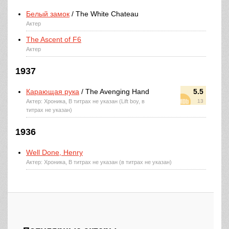
Белый замок
/ The White Chateau
Актер
The Ascent of F6
Актер
1937
Карающая рука
/ The Avenging Hand
5.5
Актер: Хроника, В титрах не указан (Lift boy, в
13
титрах не указан)
1936
Well Done, Henry
Актер: Хроника, В титрах не указан (в титрах не указан)