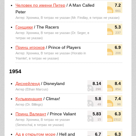
Человек по имени Питер
/ A Man Called
7.2
661
Peter
Актер: Хроника, В титрах не указан (Mr. Findlay, в титрах не указан)
Гонщики
/ The Racers
5.3
Актер: Хроника, В титрах не указан (Dr. Seger, в
237
титрах не указан)
Принц игроков
/ Prince of Players
6.9
Актер: Хроника, В титрах не указан (Horatio in
206
'Hamlet', в титрах не указан)
1954
Диснейленд
/ Disneyland
8.14
8.4
Актер (Ethan Marcus)
296
854
Кульминация
/ Climax!
5.8
7.4
Актер (Dr. Billings)
49
96
Принц Валиант
/ Prince Valiant
5.83
6.3
Актер: Хроника, В титрах не указан
15
1512
(Seneschal, в титрах не указан)
Ад в открытом море
/ Hell and
6.7
6.3