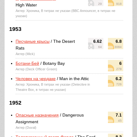
29
918
High Water
Актер: Хроника, В титрах не указан (BBC Announcer, в титрах не
указан)
1953
Песчаные крысы
/ The Desert
6.62
6.8
64
3084
Rats
Актер (Mick)
Ботани-Бей
/ Botany Bay
6
Актер (Deck Officer Green)
278
Человек на чердаке
/ Man in the Attic
6.2
Актер: Хроника, В титрах не указан (Detective in
726
Theatre Box, в титрах не указан)
1952
Опасные назначения
/ Dangerous
7.1
45
Assignment
Актер (Duval)