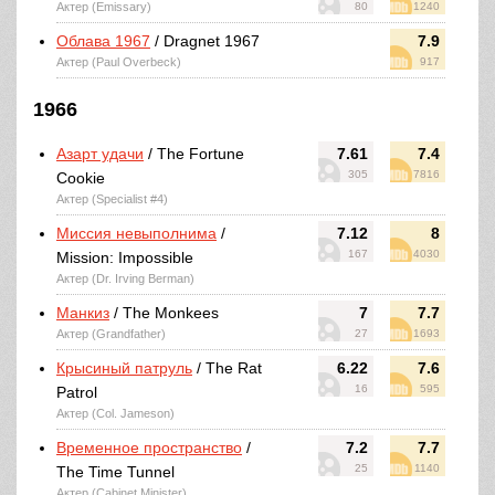
Актер (Emissary)
80
1240
Облава 1967
/ Dragnet 1967
7.9
Актер (Paul Overbeck)
917
1966
Азарт удачи
/ The Fortune
7.61
7.4
305
7816
Cookie
Актер (Specialist #4)
Миссия невыполнима
/
7.12
8
167
4030
Mission: Impossible
Актер (Dr. Irving Berman)
Манкиз
/ The Monkees
7
7.7
Актер (Grandfather)
27
1693
Крысиный патруль
/ The Rat
6.22
7.6
16
595
Patrol
Актер (Col. Jameson)
Временное пространство
/
7.2
7.7
25
1140
The Time Tunnel
Актер (Cabinet Minister)