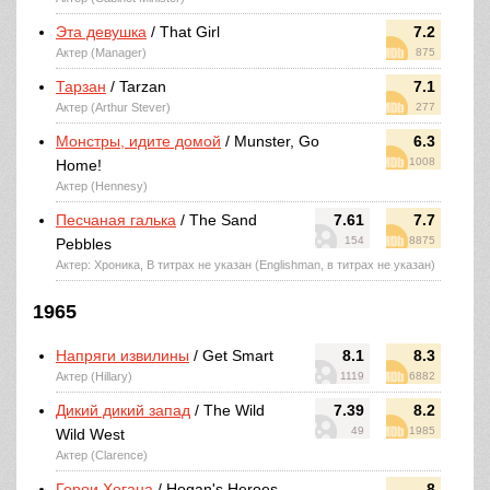
Эта девушка
/ That Girl
7.2
Актер (Manager)
875
Тарзан
/ Tarzan
7.1
Актер (Arthur Stever)
277
Монстры, идите домой
/ Munster, Go
6.3
1008
Home!
Актер (Hennesy)
Песчаная галька
/ The Sand
7.61
7.7
154
8875
Pebbles
Актер: Хроника, В титрах не указан (Englishman, в титрах не указан)
1965
Напряги извилины
/ Get Smart
8.1
8.3
Актер (Hillary)
1119
6882
Дикий дикий запад
/ The Wild
7.39
8.2
49
1985
Wild West
Актер (Clarence)
Герои Хогана
/ Hogan's Heroes
8