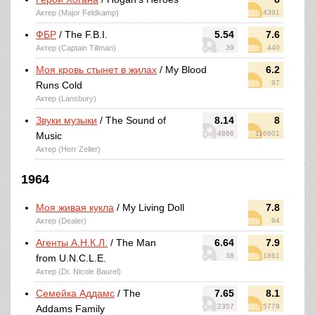
Актер (Major Feldkamp)
4391
ФБР
/ The F.B.I.
5.54
7.6
Актер (Captain Tillman)
39
440
Моя кровь стынет в жилах
/ My Blood
6.2
97
Runs Cold
Актер (Lansbury)
Звуки музыки
/ The Sound of
8.14
8
4866
116601
Music
Актер (Herr Zeller)
1964
Моя живая кукла
/ My Living Doll
7.8
Актер (Dealer)
94
Агенты А.Н.К.Л.
/ The Man
6.64
7.9
38
1861
from U.N.C.L.E.
Актер (Dr. Nicole Baurel)
Семейка Аддамс
/ The
7.65
8.1
2357
5778
Addams Family