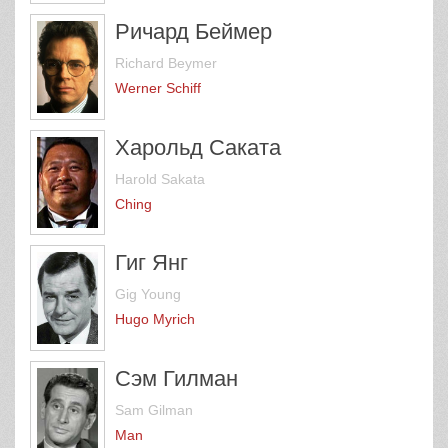
Ричард Беймер
Richard Beymer
Werner Schiff
Харольд Саката
Harold Sakata
Ching
Гиг Янг
Gig Young
Hugo Myrich
Сэм Гилман
Sam Gilman
Man