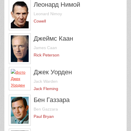
Леонард Нимой
Leonard Nimoy
Cowell
Джеймс Каан
James Caan
Rick Peterson
Джек Уорден
Jack Warden
Jack Fleming
Бен Газзара
Ben Gazzara
Paul Bryan