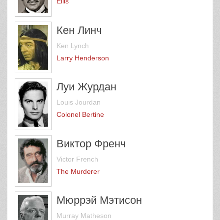
Ellis
Кен Линч
Ken Lynch
Larry Henderson
Луи Журдан
Louis Jourdan
Colonel Bertine
Виктор Френч
Victor French
The Murderer
Мюррэй Мэтисон
Murray Matheson