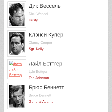
Дик Вессель
Dick Wessel
Dusty
Клэнси Купер
Clancy Cooper
Sgt. Kelly
Лайл Беттгер
Lyle Bettger
Ted Johnson
Брюс Беннетт
Bruce Bennett
General Adams