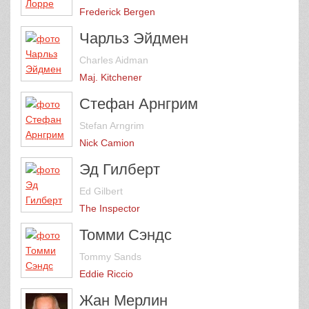
Frederick Bergen
Чарльз Эйдмен
Charles Aidman
Maj. Kitchener
Стефан Арнгрим
Stefan Arngrim
Nick Camion
Эд Гилберт
Ed Gilbert
The Inspector
Томми Сэндс
Tommy Sands
Eddie Riccio
Жан Мерлин