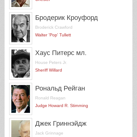
Бродерик Кроуфорд
Broderick Crawford
Walter 'Pop' Tullett
Хаус Питерс мл.
House Peters Jr.
Sheriff Willard
Рональд Рейган
Ronald Reagan
Judge Howard R. Stimming
Джек Гриннэйдж
Jack Grinnage