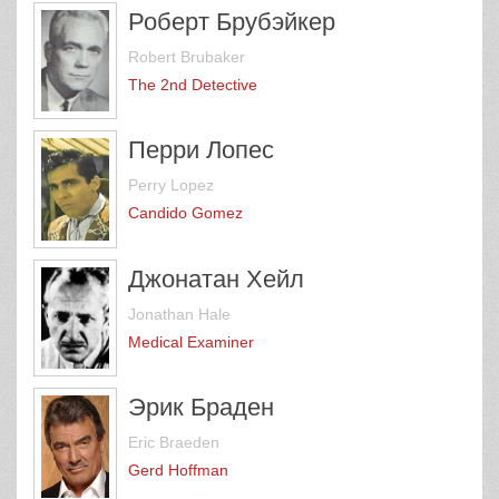
Роберт Брубэйкер
Robert Brubaker
The 2nd Detective
Перри Лопес
Perry Lopez
Candido Gomez
Джонатан Хейл
Jonathan Hale
Medical Examiner
Эрик Браден
Eric Braeden
Gerd Hoffman