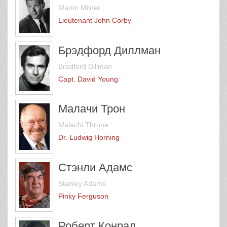
Martin Milner
Lieutenant John Corby
Брэдфорд Диллман
Bradford Dillman
Capt. David Young
Малачи Трон
Malachi Throne
Dr. Ludwig Horning
Стэнли Адамс
Stanley Adams
Pinky Ferguson
Роберт Конрад