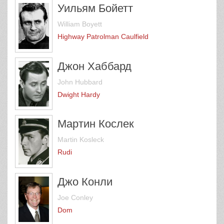
Уильям Бойетт
William Boyett
Highway Patrolman Caulfield
Джон Хаббард
John Hubbard
Dwight Hardy
Мартин Кослек
Martin Kosleck
Rudi
Джо Конли
Joe Conley
Dom