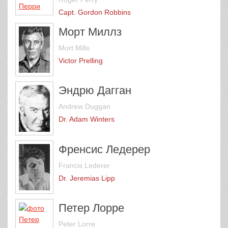
Capt. Gordon Robbins
Морт Миллз
Mort Mills
Victor Prelling
Эндрю Дагган
Andrew Duggan
Dr. Adam Winters
Френсис Ледерер
Francis Lederer
Dr. Jeremias Lipp
Петер Лорре
Peter Lorre