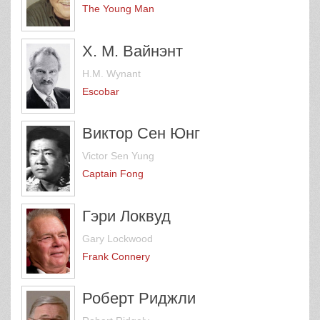
The Young Man
Х. М. Вайнэнт
H.M. Wynant
Escobar
Виктор Сен Юнг
Victor Sen Yung
Captain Fong
Гэри Локвуд
Gary Lockwood
Frank Connery
Роберт Риджли