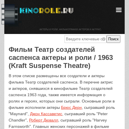
АКТЕРЫ И РОЛИ. ФИЛЬМОГРАФИИ АКТЕРОВ И АКТРИС.
Фильм Театр создателей
саспенса актеры и роли / 1963
(Kraft Suspense Theatre)
В этом списке размещены все создатели и актеры
фильма Театр создателей саспенса. В перечне актрис
и актеров, снявшихся в кинофильме Театр создателей
саспенса 1963 года, также имеется информация о
ролях и героях, которых они сыграли. Основные роли в
фильме исполнили актеры
Брюс Дерн
, сыгравший роль
"Maynard",
Джон Кассаветис
, сыгравший роль "Peter
Chandler",
Роберт Дювалл
, сыгравший роль "Harvey
Farnsworth". Главных женских персонажей в фильме