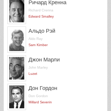
Ричард Кренна
Richard Crenna
Edward Smalley
Альдо Рэй
Aldo Ray
Sam Kimber
Джон Марли
John Marley
Luzet
Дон Гордон
Don Gordon
Millard Severin