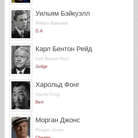
Уильям Бэйкуэлл
William Bakewell
D.A.
Карл Бентон Рейд
Carl Benton Reid
Judge
Харольд Фонг
Harold Fong
Bert
Морган Джонс
Morgan Jones
Chester