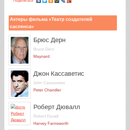
Поделиться
Актеры фильма «Театр создателей
саспенса»
Брюс Дерн
Bruce Dern
Maynard
Джон Кассаветис
John Cassavetes
Peter Chandler
Роберт Дювалл
Robert Duvall
Harvey Farnsworth