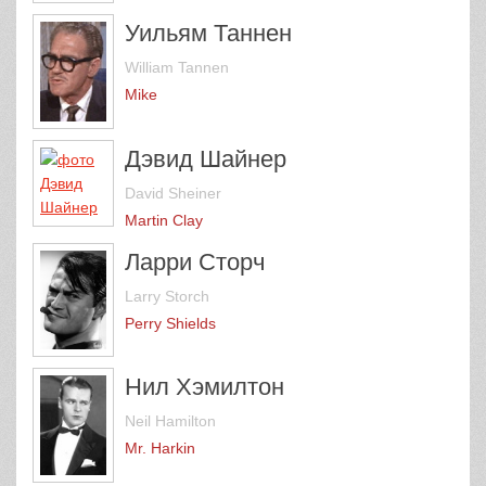
Уильям Таннен
William Tannen
Mike
Дэвид Шайнер
David Sheiner
Martin Clay
Ларри Сторч
Larry Storch
Perry Shields
Нил Хэмилтон
Neil Hamilton
Mr. Harkin