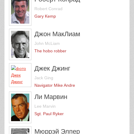
Robert Conrad
Gary Kemp
Джон МакЛиам
John McLiam
The hobo robber
Джек Джинг
Jack Ging
Navigator Mike Andre
Ли Марвин
Lee Marvin
Sgt. Paul Ryker
Мюррэй Элпер