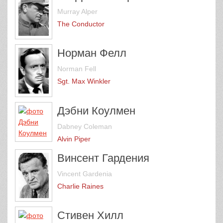
Murray Alper
The Conductor
Норман Фелл
Norman Fell
Sgt. Max Winkler
Дэбни Коулмен
Dabney Coleman
Alvin Piper
Винсент Гардения
Vincent Gardenia
Charlie Raines
Стивен Хилл