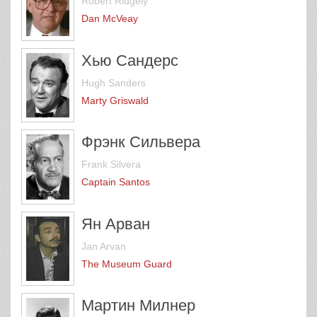
Robert Ridgely
Dan McVeay
Хью Сандерс
Hugh Sanders
Marty Griswald
Фрэнк Сильвера
Frank Silvera
Captain Santos
Ян Арван
Jan Arvan
The Museum Guard
Мартин Милнер