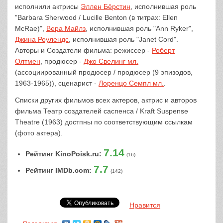
исполнили актрисы
Эллен Бёрстин
, исполнившая роль
"Barbara Sherwood / Lucille Benton (в титрах: Ellen
McRae)",
Вера Майлз
, исполнившая роль "Ann Ryker",
Джина Роулендс
, исполнившая роль "Janet Cord".
Авторы и Создатели фильма: режиссер -
Роберт
Олтмен
, продюсер -
Джо Свелинг мл.
(ассоциированный продюсер / продюсер (9 эпизодов,
1963-1965)), сценарист -
Лоренцо Семпл мл.
.
Списки других фильмов всех актеров, актрис и авторов
фильма Театр создателей саспенса / Kraft Suspense
Theatre (1963) достпны по соответствующим ссылкам
(фото актера).
7.14
Рейтинг KinoPoisk.ru:
(16)
7.7
Рейтинг IMDb.com:
(142)
Нравится