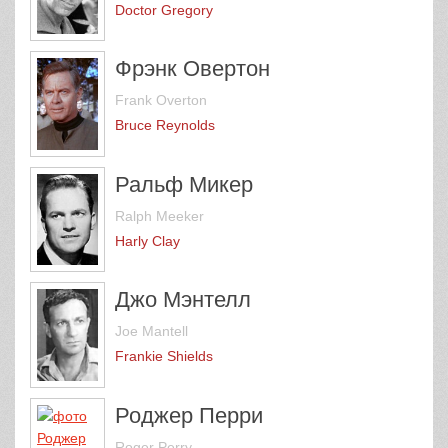
Doctor Gregory
Фрэнк Овертон
Frank Overton
Bruce Reynolds
Ральф Микер
Ralph Meeker
Harly Clay
Джо Мэнтелл
Joe Mantell
Frankie Shields
Роджер Перри
Roger Perry