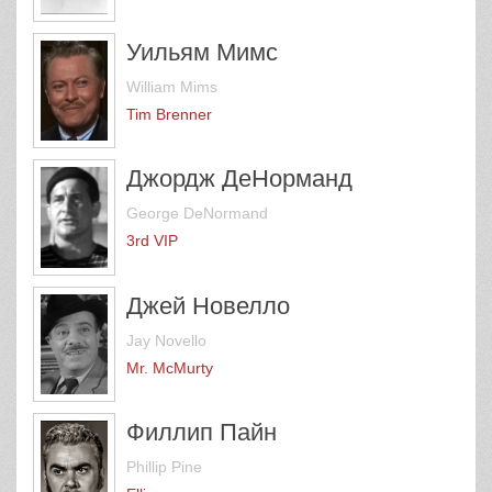
Уильям Мимс
William Mims
Tim Brenner
Джордж ДеНорманд
George DeNormand
3rd VIP
Джей Новелло
Jay Novello
Mr. McMurty
Филлип Пайн
Phillip Pine