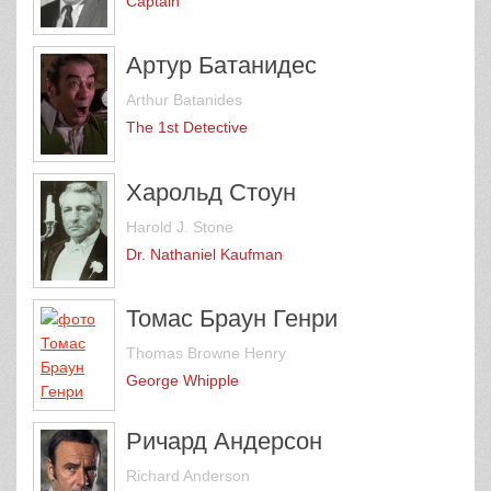
Captain
Артур Батанидес
Arthur Batanides
The 1st Detective
Харольд Стоун
Harold J. Stone
Dr. Nathaniel Kaufman
Томас Браун Генри
Thomas Browne Henry
George Whipple
Ричард Андерсон
Richard Anderson