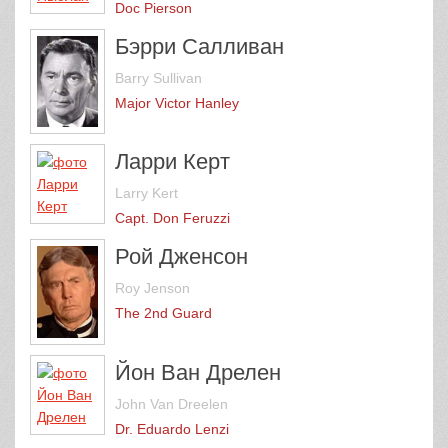
Doc Pierson
Бэрри Салливан
Barry Sullivan
Major Victor Hanley
Ларри Керт
Larry Kert
Capt. Don Feruzzi
Рой Дженсон
Roy Jenson
The 2nd Guard
Йон Ван Дрелен
John Van Dreelen
Dr. Eduardo Lenzi