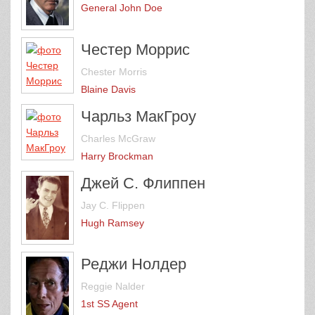
General John Doe
Честер Моррис
Chester Morris
Blaine Davis
Чарльз МакГроу
Charles McGraw
Harry Brockman
Джей С. Флиппен
Jay C. Flippen
Hugh Ramsey
Реджи Нолдер
Reggie Nalder
1st SS Agent