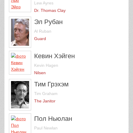
Lew Ayres
Dr. Thomas Clay
Эл Рубан
Al Ruban
Guard
Кевин Хэйген
Kevin Hagen
Nilsen
Тим Грэхэм
Tim Graham
The Janitor
Пол Ньюлан
Paul Newlan