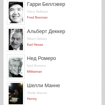
Гарри Беллэвер
Harry Bellaver
Fred Brennan
Альберт Деккер
Albert Dekker
Karl Hesse
Нед Ромеро
Ned Romero
Militiaman
Шелли Манне
Shelly Manne
Hermy