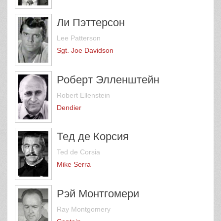
Ли Пэттерсон
Lee Patterson
Sgt. Joe Davidson
Роберт Элленштейн
Robert Ellenstein
Dendier
Тед де Корсия
Ted de Corsia
Mike Serra
Рэй Монтгомери
Ray Montgomery