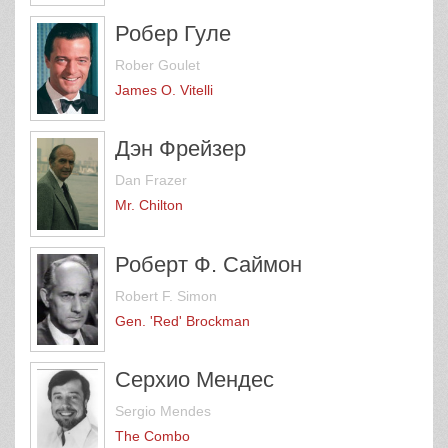
Робер Гуле
Rober Goulet
James O. Vitelli
Дэн Фрейзер
Dan Frazer
Mr. Chilton
Роберт Ф. Саймон
Robert F. Simon
Gen. 'Red' Brockman
Серхио Мендес
Sergio Mendes
The Combo