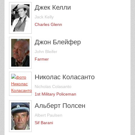
Джек Келли
Jack Kelly
Charles Glenn
Джон Блейфер
John Bleifer
Farmer
Николас Коласанто
Nicholas Colasanto
1st Military Policeman
Альберт Полсен
Albert Paulsen
Sif Barani