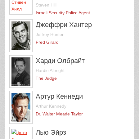
Steven Hill
Israeli Security Police Agent
Джеффри Хантер
Jeffrey Hunter
Fred Girard
Харди Олбрайт
Hardie Albright
The Judge
Артур Кеннеди
Arthur Kennedy
Dr. Walter Meade Taylor
Лью Эйрз