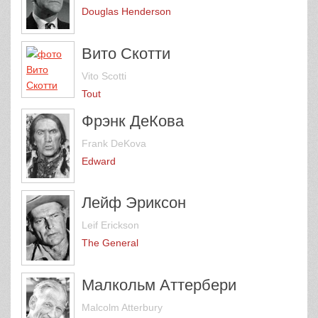
Douglas Henderson
Вито Скотти
Vito Scotti
Tout
Фрэнк ДеКова
Frank DeKova
Edward
Лейф Эриксон
Leif Erickson
The General
Малкольм Аттербери
Malcolm Atterbury