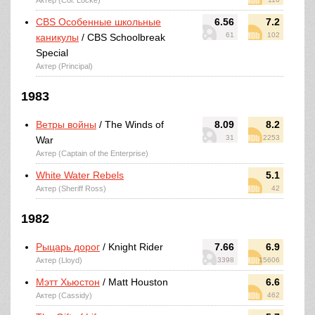
Актер (Col. Locke)
CBS Особенные школьные
6.56
7.2
61
102
каникулы
/ CBS Schoolbreak
Special
Актер (Principal)
1983
Ветры войны
/ The Winds of
8.09
8.2
31
2253
War
Актер (Captain of the Enterprise)
White Water Rebels
5.1
Актер (Sheriff Ross)
42
1982
Рыцарь дорог
/ Knight Rider
7.66
6.9
Актер (Lloyd)
3398
15606
Мэтт Хьюстон
/ Matt Houston
6.6
Актер (Cassidy)
462