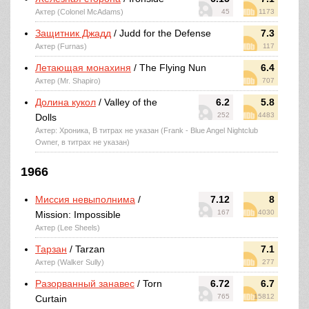
Актер (Colonel McAdams)
45
1173
Защитник Джадд
/ Judd for the Defense
7.3
Актер (Furnas)
117
Летающая монахиня
/ The Flying Nun
6.4
Актер (Mr. Shapiro)
707
Долина кукол
/ Valley of the
6.2
5.8
252
4483
Dolls
Актер: Хроника, В титрах не указан (Frank - Blue Angel Nightclub
Owner, в титрах не указан)
1966
Миссия невыполнима
/
7.12
8
167
4030
Mission: Impossible
Актер (Lee Sheels)
Тарзан
/ Tarzan
7.1
Актер (Walker Sully)
277
Разорванный занавес
/ Torn
6.72
6.7
765
15812
Curtain