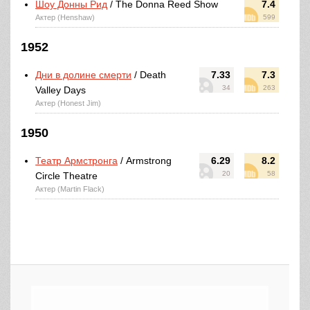
Шоу Донны Рид
/ The Donna Reed Show
7.4
Актер (Henshaw)
599
1952
Дни в долине смерти
/ Death
7.33
7.3
34
263
Valley Days
Актер (Honest Jim)
1950
Театр Армстронга
/ Armstrong
6.29
8.2
20
58
Circle Theatre
Актер (Martin Flack)