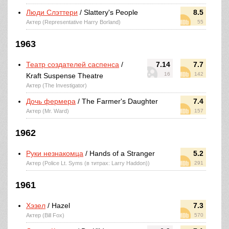
Люди Слэттери
/ Slattery's People
8.5
Актер (Representative Harry Borland)
55
1963
Театр создателей саспенса
/
7.14
7.7
16
142
Kraft Suspense Theatre
Актер (The Investigator)
Дочь фермера
/ The Farmer's Daughter
7.4
Актер (Mr. Ward)
157
1962
Руки незнакомца
/ Hands of a Stranger
5.2
Актер (Police Lt. Syms (в титрах: Larry Haddon))
291
1961
Хэзел
/ Hazel
7.3
Актер (Bill Fox)
570