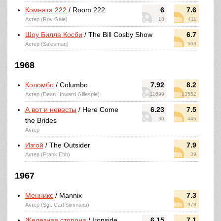
Комната 222
/ Room 222
6
7.6
Актер (Roy Gale)
18
411
Шоу Билла Косби
/ The Bill Cosby Show
6.7
Актер (Salesman)
508
1968
Коломбо
/ Columbo
7.92
8.2
Актер (Dean Howard Gillespie)
11699
13552
А вот и невесты
/ Here Come
6.23
7.5
30
445
the Brides
Актер
Изгой
/ The Outsider
7.9
Актер (Frank Ebb)
39
1967
Менникс
/ Mannix
7.3
Актер (Sgt. Carl Simmons)
973
Железная сторона
/ Ironside
6.15
7.1