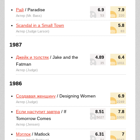
Рай
/ Paradise
6.9
7.9
Актер (Mr. Bass)
53
220
Scandal in a Small Town
5.8
Актер (Judge Larson)
83
1987
Джейк и толстяк
/ Jake and the
4.89
6.4
35
1011
Fatman
Актер (Judge)
1986
Создавая женщину
/ Designing Women
6.9
Актер (Judge)
2249
Если наступит завтра
/ If
8.51
7.8
5027
1008
Tomorrow Comes
Актер (Jensen)
Мэтлок
/ Matlock
6.31
7
54
3243