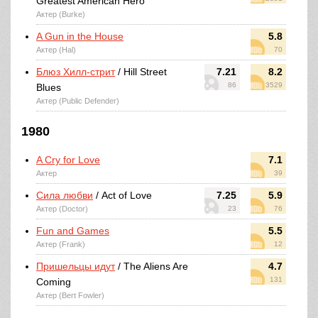
Greatest American Hero
Актер (Burke)
A Gun in the House
5.8
Актер (Hal)
70
Блюз Хилл-стрит
/ Hill Street
7.21
8.2
86
3529
Blues
Актер (Public Defender)
1980
A Cry for Love
7.1
Актер
39
Сила любви
/ Act of Love
7.25
5.9
Актер (Doctor)
23
76
Fun and Games
5.5
Актер (Frank)
12
Пришельцы идут
/ The Aliens Are
4.7
131
Coming
Актер (Bert Fowler)