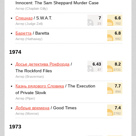
Innocent: The Sam Sheppard Murder Case
Актер (Chaplain Gilly)
Спецназ
/ S.W.A.T.
7
6.6
Актер (Judge Zell)
23
702
Баретта
/ Baretta
6.8
Актер (Hathaway)
692
1974
Досье детектива Рокфорда
/
6.43
8.2
37
3731
The Rockford Files
Актер (Braverman)
Казнь рядового Словика
/ The Execution
7.7
694
of Private Slovik
Актер (Piper)
Добрые времена
/ Good Times
7.4
Актер (Monroe)
2782
1973