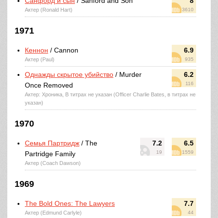
Санфорд и сын
/ Sanford and Son
8
Актер (Ronald Hart)
3610
1971
Кеннон
/ Cannon
6.9
Актер (Paul)
935
Однажды скрытое убийство
/ Murder
6.2
116
Once Removed
Актер: Хроника, В титрах не указан (Officer Charlie Bates, в титрах не
указан)
1970
Семья Партридж
/ The
7.2
6.5
19
1559
Partridge Family
Актер (Coach Dawson)
1969
The Bold Ones: The Lawyers
7.7
Актер (Edmund Carlyle)
44