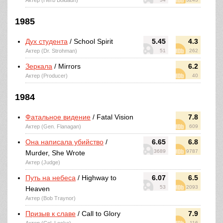
Актер (Herb Boldaun)
1985
Дух студента
/ School Spirit
5.45
4.3
Актер (Dr. Strohman)
51
262
Зеркала
/ Mirrors
6.2
Актер (Producer)
40
1984
Фатальное видение
/ Fatal Vision
7.8
Актер (Gen. Flanagan)
609
Она написала убийство
/
6.65
6.8
3689
9787
Murder, She Wrote
Актер (Judge)
Путь на небеса
/ Highway to
6.07
6.5
53
2093
Heaven
Актер (Bob Traynor)
Призыв к славе
/ Call to Glory
7.9
116