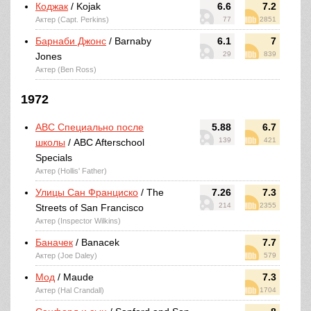
Коджак
/ Kojak
6.6
7.2
Актер (Capt. Perkins)
77
2851
Барнаби Джонс
/ Barnaby
6.1
7
29
839
Jones
Актер (Ben Ross)
1972
ABC Специально после
5.88
6.7
139
421
школы
/ ABC Afterschool
Specials
Актер (Hollis' Father)
Улицы Сан Франциско
/ The
7.26
7.3
214
2355
Streets of San Francisco
Актер (Inspector Wilkins)
Баначек
/ Banacek
7.7
Актер (Joe Daley)
579
Мод
/ Maude
7.3
Актер (Hal Crandall)
1704