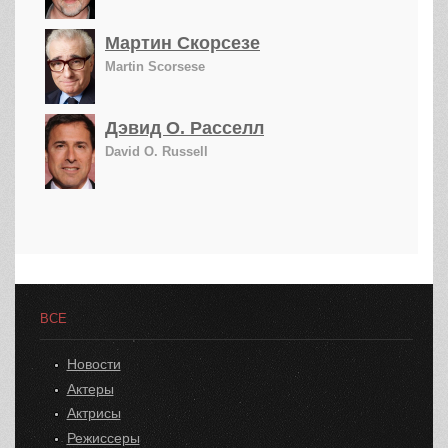
Мартин Скорсезе
Martin Scorsese
Дэвид О. Расселл
David O. Russell
ВСЕ
Новости
Актеры
Актрисы
Режиссеры