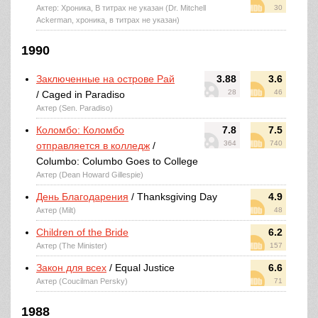
Актер: Хроника, В титрах не указан (Dr. Mitchell
30
Ackerman, хроника, в титрах не указан)
1990
Заключенные на острове Рай
3.88
3.6
28
46
/ Caged in Paradiso
Актер (Sen. Paradiso)
Коломбо: Коломбо
7.8
7.5
364
740
отправляется в колледж
/
Columbo: Columbo Goes to College
Актер (Dean Howard Gillespie)
День Благодарения
/ Thanksgiving Day
4.9
Актер (Milt)
48
Children of the Bride
6.2
Актер (The Minister)
157
Закон для всех
/ Equal Justice
6.6
Актер (Coucilman Persky)
71
1988