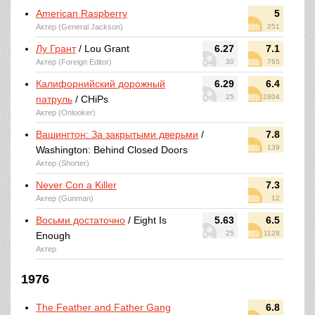
American Raspberry
5
Актер (General Jackson)
251
Лу Грант
/ Lou Grant
6.27
7.1
Актер (Foreign Editor)
30
765
Калифорнийский дорожный
6.29
6.4
25
2804
патруль
/ CHiPs
Актер (Onlooker)
Вашингтон: За закрытыми дверьми
/
7.8
139
Washington: Behind Closed Doors
Актер (Shorter)
Never Con a Killer
7.3
Актер (Gunman)
12
Восьми достаточно
/ Eight Is
5.63
6.5
25
1128
Enough
Актер
1976
The Feather and Father Gang
6.8