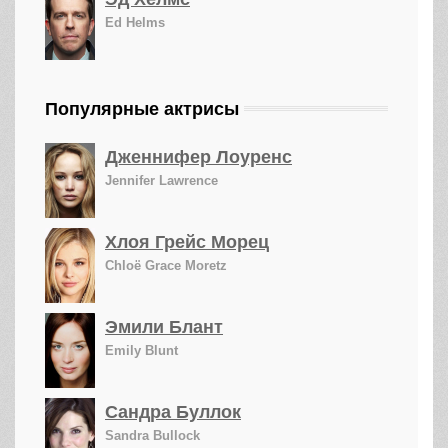
Ed Helms
Популярные актрисы
Дженнифер Лоуренс
Jennifer Lawrence
Хлоя Грейс Морец
Chloë Grace Moretz
Эмили Блант
Emily Blunt
Сандра Буллок
Sandra Bullock