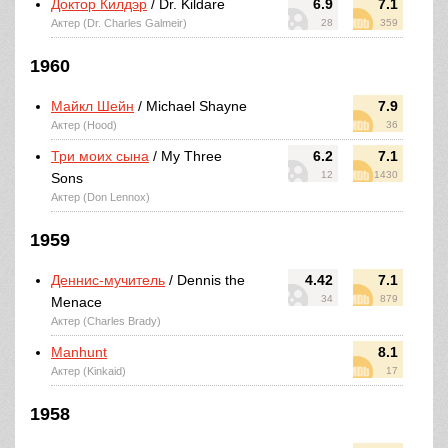
Доктор Килдэр
/ Dr. Kildare
6.9
7.1
Актер (Dr. Charles Galmeir)
28
359
1960
Майкл Шейн
/ Michael Shayne
7.9
Актер (Hood)
36
Три моих сына
/ My Three
6.2
7.1
12
1430
Sons
Актер (Don Lennox)
1959
Деннис-мучитель
/ Dennis the
4.42
7.1
34
879
Menace
Актер (Charles Brady)
Manhunt
8.1
Актер (Kinkaid)
17
1958