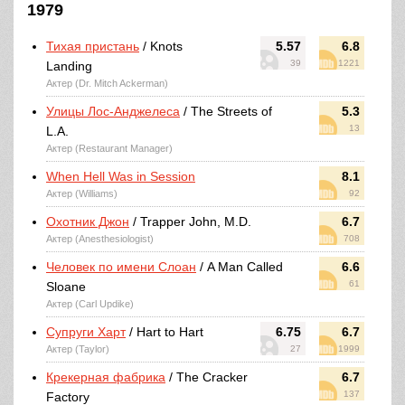
1979
Тихая пристань
/ Knots
5.57
6.8
39
1221
Landing
Актер (Dr. Mitch Ackerman)
Улицы Лос-Анджелеса
/ The Streets of
5.3
13
L.A.
Актер (Restaurant Manager)
When Hell Was in Session
8.1
Актер (Williams)
92
Охотник Джон
/ Trapper John, M.D.
6.7
Актер (Anesthesiologist)
708
Человек по имени Слоан
/ A Man Called
6.6
61
Sloane
Актер (Carl Updike)
Супруги Харт
/ Hart to Hart
6.75
6.7
Актер (Taylor)
27
1999
Крекерная фабрика
/ The Cracker
6.7
137
Factory