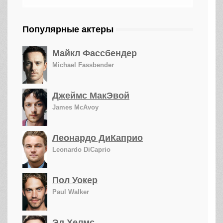
Популярные актеры
Майкл Фассбендер
Michael Fassbender
Джеймс МакЭвой
James McAvoy
Леонардо ДиКаприо
Leonardo DiCaprio
Пол Уокер
Paul Walker
Эд Хелмс