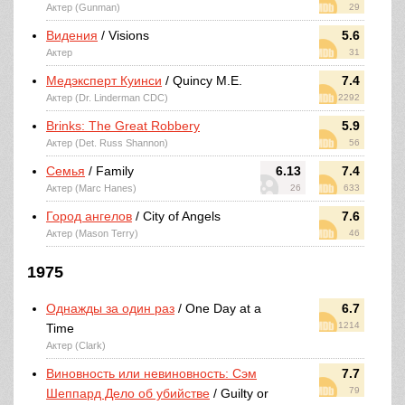
Актер (Gunman)
29
Видения
/ Visions
5.6
Актер
31
Медэксперт Куинси
/ Quincy M.E.
7.4
Актер (Dr. Linderman CDC)
2292
Brinks: The Great Robbery
5.9
Актер (Det. Russ Shannon)
56
Семья
/ Family
6.13
7.4
Актер (Marc Hanes)
26
633
Город ангелов
/ City of Angels
7.6
Актер (Mason Terry)
46
1975
Однажды за один раз
/ One Day at a
6.7
1214
Time
Актер (Clark)
Виновность или невиновность: Сэм
7.7
79
Шеппард Дело об убийстве
/ Guilty or