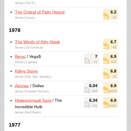
Актер (Ted R.)
The Ordeal of Patty Hearst
6.2
Актер (Lucas)
64
1978
The Winds of Kitty Hawk
6.7
Актер (1st General)
95
Вегас
/ Vega$
7
6.9
Актер (Captain)
21
655
Killing Stone
6.8
Актер (Dist. Atty. Barkley)
15
Даллас
/ Dallas
6.04
6.9
Актер (Franklin Horner)
593
6878
Невероятный Халк
/ The
6.34
6.9
151
6985
Incredible Hulk
Актер (Neil Hines)
1977