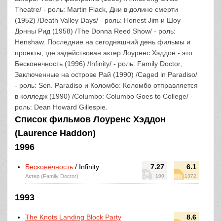
Theatre/ - роль: Martin Flack, Дни в долине смерти
(1952) /Death Valley Days/ - роль: Honest Jim и Шоу
Донны Рид (1958) /The Donna Reed Show/ - роль:
Henshaw. Последние на сегодняшний день фильмы и
проекты, где задействован актер Лоуренс Хэддон - это
Бесконечность (1996) /Infinity/ - роль: Family Doctor,
Заключенные на острове Рай (1990) /Caged in Paradiso/
- роль: Sen. Paradiso и Коломбо: Коломбо отправляется
в колледж (1990) /Columbo: Columbo Goes to College/ -
роль: Dean Howard Gillespie.
Список фильмов Лоуренс Хэддон
(Laurence Haddon)
1996
Бесконечность
/ Infinity
7.27
6.1
Актер (Family Doctor)
100
1372
1993
The Knots Landing Block Party
8.6