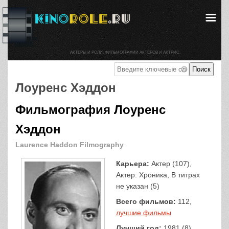
АКТЕРЫ И РОЛИ. ФИЛЬМОГРАФИИ АКТЕРОВ И АКТРИС.
Лоуренс Хэддон
Фильмография Лоуренс
Хэддон
Laurence Haddon Filmography
Карьера:
Актер (107),
Актер: Хроника, В титрах
не указан (5)
Всего фильмов:
112,
лучшие фильмы
Лучший год:
1981 (8)