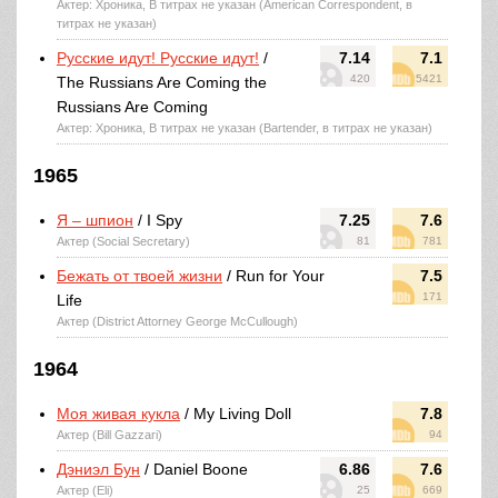
Актер: Хроника, В титрах не указан (American Correspondent, в
титрах не указан)
Русские идут! Русские идут!
/
7.14
7.1
420
5421
The Russians Are Coming the
Russians Are Coming
Актер: Хроника, В титрах не указан (Bartender, в титрах не указан)
1965
Я – шпион
/ I Spy
7.25
7.6
Актер (Social Secretary)
81
781
Бежать от твоей жизни
/ Run for Your
7.5
171
Life
Актер (District Attorney George McCullough)
1964
Моя живая кукла
/ My Living Doll
7.8
Актер (Bill Gazzari)
94
Дэниэл Бун
/ Daniel Boone
6.86
7.6
Актер (Eli)
25
669