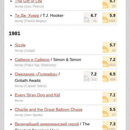
The Gift of Life
5.7
Актер (Gov. Peerce)
32
Ти.Дж. Хукер
/ T.J. Hooker
6.7
5.9
Актер (Patrick Begley)
41
1684
1981
Sizzle
5.7
Актер (Judge)
33
Саймон и Саймон
/ Simon & Simon
7.2
Актер (Police Sgt. Delahanty)
1812
Ожидание «Голиафа»
/
7.2
6.5
212
656
Goliath Awaits
Актер (Captain Volero)
Every Stray Dog and Kid
7.1
Актер
8
Charlie and the Great Balloon Chase
5.5
Актер (Sam Spade)
27
Величайший американский герой
/ The
7.3
2351