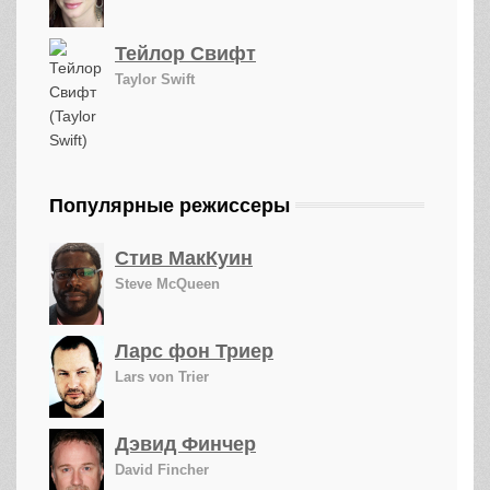
Тейлор Свифт
Taylor Swift
Популярные режиссеры
Стив МакКуин
Steve McQueen
Ларс фон Триер
Lars von Trier
Дэвид Финчер
David Fincher