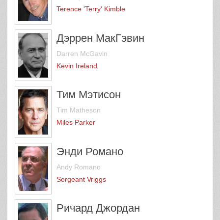
Terence 'Terry' Kimble
Дэррен МакГэвин
Darren McGavin
Kevin Ireland
Тим Мэтисон
Tim Matheson
Miles Parker
Энди Романо
Andy Romano
Sergeant Vriggs
Ричард Джордан