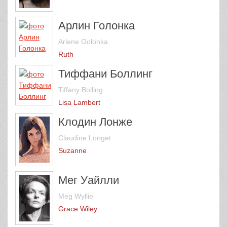
Арлин Голонка
Arlene Golonka
Ruth
Тиффани Боллинг
Tiffany Bolling
Lisa Lambert
Клодин Лонже
Claudine Longet
Suzanne
Мег Уайлли
Meg Wyllie
Grace Wiley