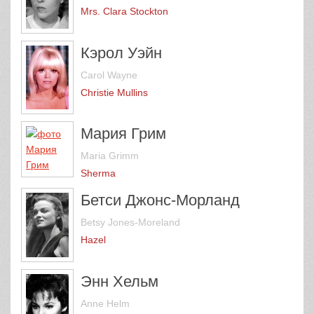
Mrs. Clara Stockton
Кэрол Уэйн
Carol Wayne
Christie Mullins
Мария Грим
Maria Grimm
Sherma
Бетси Джонс-Морланд
Betsy Jones-Moreland
Hazel
Энн Хельм
Anne Helm