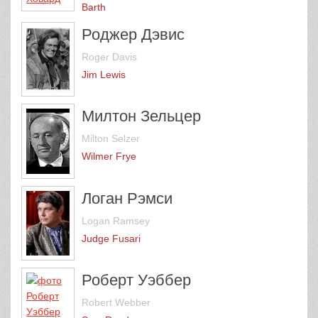
Barth
Роджер Дэвис
Roger Davis
Jim Lewis
Милтон Зельцер
Milton Selzer
Wilmer Frye
Логан Рэмси
Logan Ramsey
Judge Fusari
Роберт Уэббер
Robert Webber