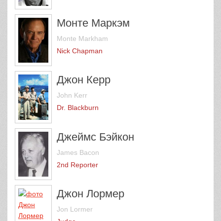
Монте Маркэм
Monte Markham
Nick Chapman
Джон Керр
John Kerr
Dr. Blackburn
Джеймс Бэйкон
James Bacon
2nd Reporter
Джон Лормер
Jon Lormer