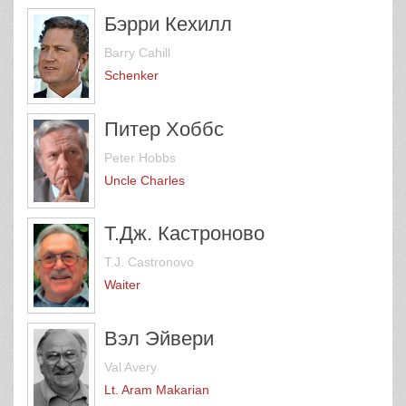
Бэрри Кехилл
Barry Cahill
Schenker
Питер Хоббс
Peter Hobbs
Uncle Charles
Т.Дж. Кастроново
T.J. Castronovo
Waiter
Вэл Эйвери
Val Avery
Lt. Aram Makarian