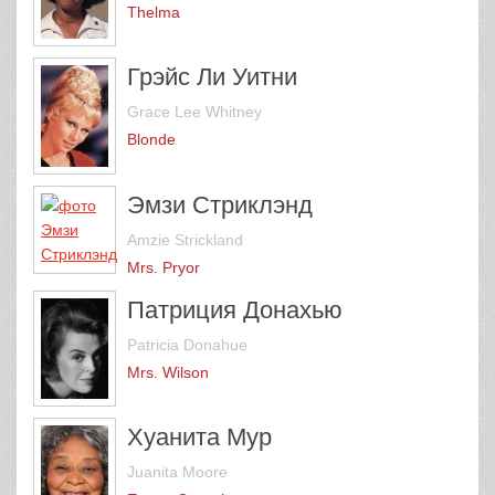
Thelma
Грэйс Ли Уитни
Grace Lee Whitney
Blonde
Эмзи Стриклэнд
Amzie Strickland
Mrs. Pryor
Патриция Донахью
Patricia Donahue
Mrs. Wilson
Хуанита Мур
Juanita Moore