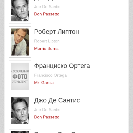
Joe De Santis
Don Passetto
Роберт Липтон
Robert Lipton
Morrie Burns
Франциско Ортега
Francisco Ortega
Mr. Garcia
Джо Де Сантис
Joe De Santis
Don Passetto