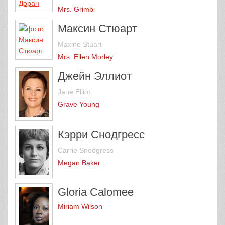
Mrs. Grimbi
Максин Стюарт
Maxine Stuart
Mrs. Ellen Morley
Джейн Эллиот
Jane Elliot
Grave Young
Кэрри Снодгресс
Carrie Snodgress
Megan Baker
Gloria Calomee
Miriam Wilson