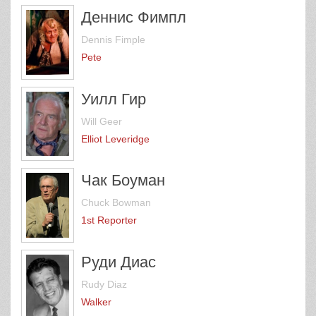
Деннис Фимпл
Dennis Fimple
Pete
Уилл Гир
Will Geer
Elliot Leveridge
Чак Боуман
Chuck Bowman
1st Reporter
Руди Диас
Rudy Diaz
Walker