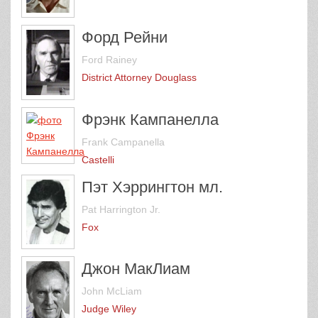
Форд Рейни
Ford Rainey
District Attorney Douglass
Фрэнк Кампанелла
Frank Campanella
Castelli
Пэт Хэррингтон мл.
Pat Harrington Jr.
Fox
Джон МакЛиам
John McLiam
Judge Wiley