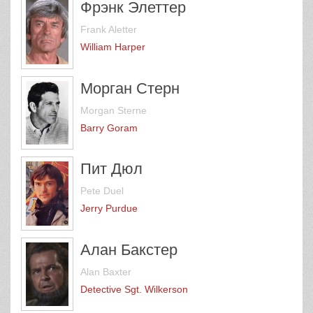
Фрэнк Элеттер
Frank Aletter
William Harper
Морган Стерн
Morgan Sterne
Barry Goram
Пит Дюл
Pete Duel
Jerry Purdue
Алан Бакстер
Alan Baxter
Detective Sgt. Wilkerson