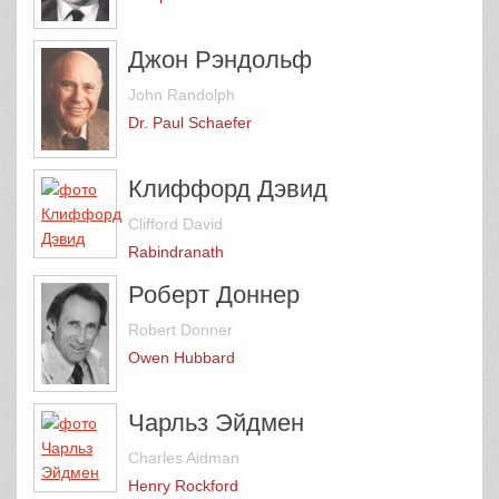
Джон Рэндольф
John Randolph
Dr. Paul Schaefer
Клиффорд Дэвид
Clifford David
Rabindranath
Роберт Доннер
Robert Donner
Owen Hubbard
Чарльз Эйдмен
Charles Aidman
Henry Rockford