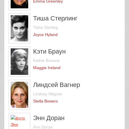
Emma Greenley
Тиша Стерлинг
Tisha Sterling
Joyce Hyland
Кэти Браун
Kathie Browne
Maggie Ireland
Линдсей Вагнер
Lindsay Wagner
Stella Bowers
Энн Доран
Ann Doran