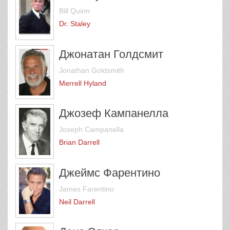
Bill Quinn
Dr. Staley
Джонатан Голдсмит
Jonathan Goldsmith
Merrell Hyland
Джозеф Кампанелла
Joseph Campanella
Brian Darrell
Джеймс Фарентино
James Farentino
Neil Darrell