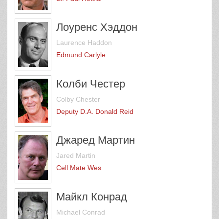
Лоуренс Хэддон
Laurence Haddon
Edmund Carlyle
Колби Честер
Colby Chester
Deputy D.A. Donald Reid
Джаред Мартин
Jared Martin
Cell Mate Wes
Майкл Конрад
Michael Conrad