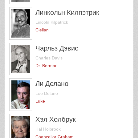
Линкольн Килпэтрик
Lincoln Kilpatrick
Clellan
Чарльз Дэвис
Charles Davis
Dr. Berman
Ли Делано
Lee Delano
Luke
Хэл Холбрук
Hal Holbrook
Chancellor Graham