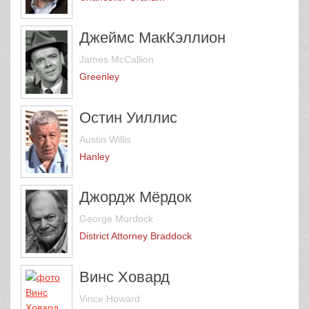
Джеймс МакКэллион
James McCallion
Greenley
Остин Уиллис
Austin Willis
Hanley
Джордж Мёрдок
George Murdock
District Attorney Braddock
Винс Ховард
Vince Howard