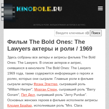
АКТЕРЫ И РОЛИ. ФИЛЬМОГРАФИИ АКТЕРОВ И АКТРИС.
Фильм The Bold Ones: The
Lawyers актеры и роли / 1969
Здесь собраны все актеры и актрисы фильма The Bold
Ones: The Lawyers. В списке актеров и актрис,
снявшихся в киноленте The Bold Ones: The Lawyers
1969 года, также содержится информация о героях и
ролях, которых они сыграли. Главные роли в фильме
сыграли актеры
Фрэнк Элеттер
, сыгравший роль
"William Harper",
Морган Стерн
, сыгравший роль "Barry
Goram",
Пит Дюл
, сыгравший роль "Jerry Purdue".
Основных женских героев в фильме исполнили актрисы
Клодия Брайар
, исполнившая роль "Mrs. Clara