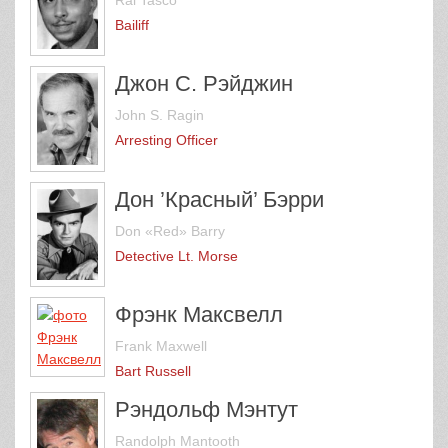
Bailiff
Джон С. Рэйджин
John S. Ragin
Arresting Officer
Дон ’Красный’ Бэрри
Don «Red» Barry
Detective Lt. Morse
Фрэнк Максвелл
Frank Maxwell
Bart Russell
Рэндольф Мэнтут
Randolph Mantooth