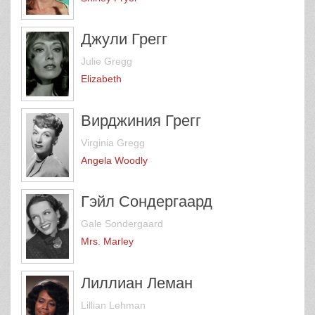
Джули Грегг
Julie Gregg
Elizabeth
Вирджиния Грегг
Virginia Gregg
Angela Woodly
Гэйл Сондергаард
Gale Sondergaard
Mrs. Marley
Лиллиан Леман
Lillian Lehman