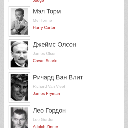
Judge
Мэл Торм
Mel Tormé
Harry Carter
Джеймс Олсон
James Olson
Cavan Searle
Ричард Ван Влит
Richard Van Vleet
James Fryman
Лео Гордон
Leo Gordon
Adolph Zinner