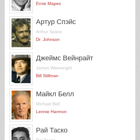
Ernie Mapes
Артур Спэйс
Arthur Space
Dr. Johnson
Джеймс Вейнрайт
James Wainwright
Bill Stillman
Майкл Белл
Michael Bell
Lennie Harmon
Рай Таско
Rai Tasco