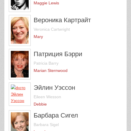
Maggie Lewis
Вероника Картрайт
Veronica Cartwright
Mary
Патриция Бэрри
Patricia Barry
Marian Sternwood
Эйлин Уэссон
Eileen Wesson
Debbie
Барбара Сигел
Barbara Sigel