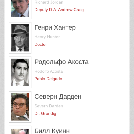
Richard Jordan
Deputy D.A. Andrew Craig
Генри Хантер
Henry Hunter
Doctor
Родольфо Акоста
Rodolfo Acosta
Pablo Delgado
Северн Дарден
Severn Darden
Dr. Grundig
Билл Куинн