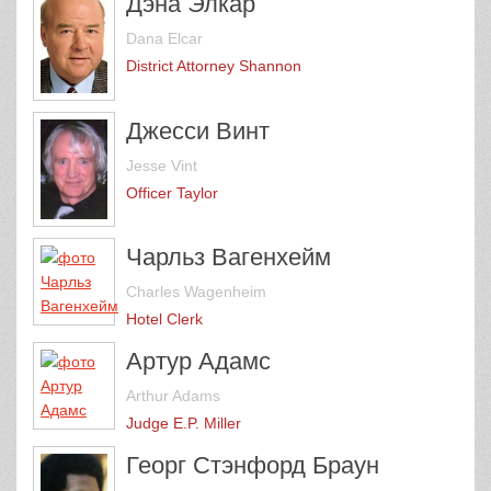
Дэна Элкар
Dana Elcar
District Attorney Shannon
Джесси Винт
Jesse Vint
Officer Taylor
Чарльз Вагенхейм
Charles Wagenheim
Hotel Clerk
Артур Адамс
Arthur Adams
Judge E.P. Miller
Георг Стэнфорд Браун