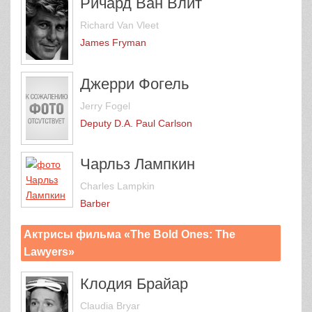
Ричард Ван Влит
Richard Van Vleet
James Fryman
Джерри Фогель
Jerry Fogel
Deputy D.A. Paul Carlson
Чарльз Лампкин
Charles Lampkin
Barber
Актрисы фильма «The Bold Ones: The
Lawyers»
Клодия Брайар
Claudia Bryar