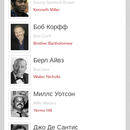
Georg Stanford Brown
Kenneth Miller
Боб Корфф
Bob Corff
Brother Bartholomew
Берл Айвз
Burl Ives
Walter Nicholls
Миллс Уотсон
Mills Watson
Yermo Hill
Джо Де Сантис