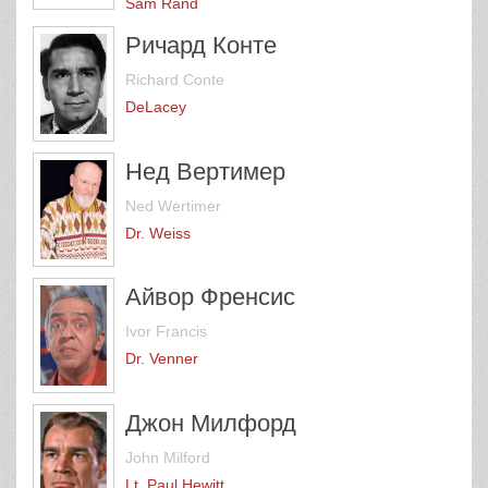
Sam Rand
Ричард Конте
Richard Conte
DeLacey
Нед Вертимер
Ned Wertimer
Dr. Weiss
Айвор Френсис
Ivor Francis
Dr. Venner
Джон Милфорд
John Milford
Lt. Paul Hewitt