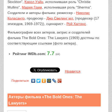
Stockton",
Кэрол Уэйн
, исполнившая роль "Christie
Mullins",
Мария Грим
, исполнившая роль "Sherma".
Создатели и авторы фильма: режиссер -
Николас
Коласанто
, продюсер -
Джо Свелинг мл.
(продюсер (17
эпизодов, 1969-1972)), сценарист -
Рой Хаггинс
.
Фильмографии всех актеров, актрис и создателей
фильма The Bold Ones: The Lawyers (1969) достпны по
соответствующим ссылкам (фото актера).
7.7
Рейтинг IMDb.com:
(44)
Нравится
Поделиться
Актеры фильма «The Bold Ones: The
Lawyers»