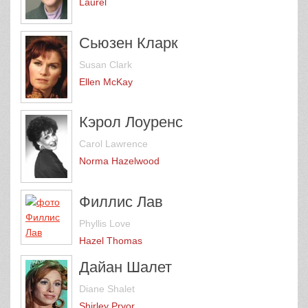
Laurel
Сьюзен Кларк
Susan Clark
Ellen McKay
Кэрол Лоуренс
Carol Lawrence
Norma Hazelwood
Филлис Лав
Phyllis Love
Hazel Thomas
Дайан Шалет
Diane Shalet
Shirley Pryor