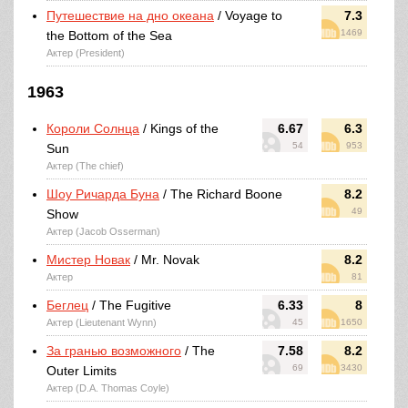
Путешествие на дно океана
/ Voyage to
7.3
1469
the Bottom of the Sea
Актер (President)
1963
Короли Солнца
/ Kings of the
6.67
6.3
54
953
Sun
Актер (The chief)
Шоу Ричарда Буна
/ The Richard Boone
8.2
49
Show
Актер (Jacob Osserman)
Мистер Новак
/ Mr. Novak
8.2
Актер
81
Беглец
/ The Fugitive
6.33
8
Актер (Lieutenant Wynn)
45
1650
За гранью возможного
/ The
7.58
8.2
69
3430
Outer Limits
Актер (D.A. Thomas Coyle)