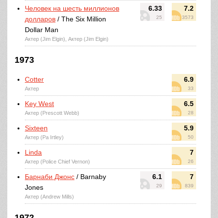
Человек на шесть миллионов
6.33
7.2
25
3573
долларов
/ The Six Million
Dollar Man
Актер (Jim Elgin), Актер (Jim Elgin)
1973
Cotter
6.9
Актер
33
Key West
6.5
Актер (Prescott Webb)
28
Sixteen
5.9
Актер (Pa Irtley)
50
Linda
7
Актер (Police Chief Vernon)
26
Барнаби Джонс
/ Barnaby
6.1
7
29
839
Jones
Актер (Andrew Mills)
1972