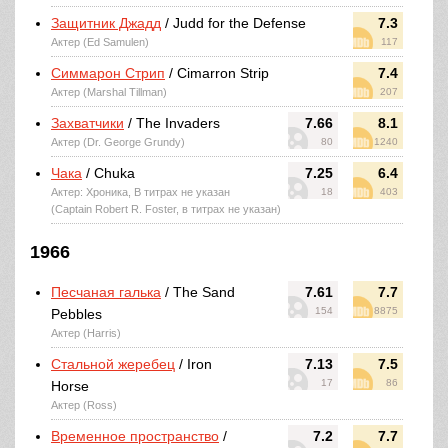
Защитник Джадд
/ Judd for the Defense
7.3
Актер (Ed Samulen)
117
Симмарон Стрип
/ Cimarron Strip
7.4
Актер (Marshal Tillman)
207
Захватчики
/ The Invaders
7.66
8.1
Актер (Dr. George Grundy)
80
1240
Чака
/ Chuka
7.25
6.4
Актер: Хроника, В титрах не указан
18
403
(Captain Robert R. Foster, в титрах не указан)
1966
Песчаная галька
/ The Sand
7.61
7.7
154
8875
Pebbles
Актер (Harris)
Стальной жеребец
/ Iron
7.13
7.5
17
86
Horse
Актер (Ross)
Временное пространство
/
7.2
7.7