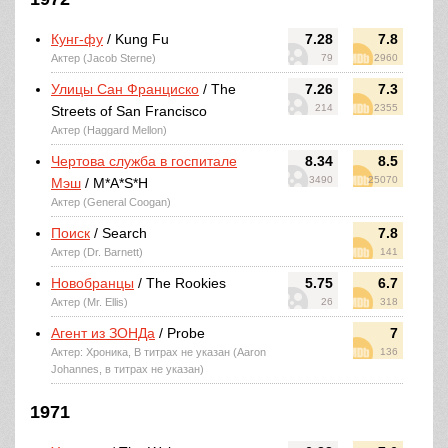
Кунг-фу
/ Kung Fu
7.28
7.8
Актер (Jacob Sterne)
79
2960
Улицы Сан Франциско
/ The
7.26
7.3
214
2355
Streets of San Francisco
Актер (Haggard Mellon)
Чертова служба в госпитале
8.34
8.5
3490
25070
Мэш
/ M*A*S*H
Актер (General Coogan)
Поиск
/ Search
7.8
Актер (Dr. Barnett)
141
Новобранцы
/ The Rookies
5.75
6.7
Актер (Mr. Ellis)
26
318
Агент из ЗОНДа
/ Probe
7
Актер: Хроника, В титрах не указан (Aaron
136
Johannes, в титрах не указан)
1971