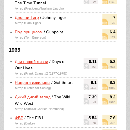
25
1140
The Time Tunnel
Актер (President Abraham Lincoln)
Джонни Тигр
/ Johnny Tiger
7
Актер (Sam Tiger)
38
Под прицелом
/ Gunpoint
6.4
Актер (Tom Emerson)
172
1965
Дни нашей жизни
/ Days of
6.11
5.2
159
3941
Our Lives
Актер (Frank Evans #2 (1977-1978))
Напряги извилины
/ Get Smart
8.1
8.3
Актер (Professor Sontag)
1119
6882
Дикий дикий запад
/ The Wild
7.39
8.2
49
1985
Wild West
Актер (Admiral Charles Hammond)
ФБР
/ The F.B.I.
5.54
7.6
Актер (Burke)
39
440