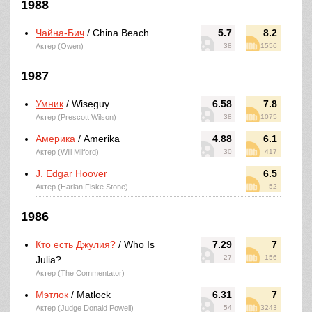
1988
Чайна-Бич
/ China Beach
5.7
8.2
Актер (Owen)
38
1556
1987
Умник
/ Wiseguy
6.58
7.8
Актер (Prescott Wilson)
38
1075
Америка
/ Amerika
4.88
6.1
Актер (Will Milford)
30
417
J. Edgar Hoover
6.5
Актер (Harlan Fiske Stone)
52
1986
Кто есть Джулия?
/ Who Is
7.29
7
27
156
Julia?
Актер (The Commentator)
Мэтлок
/ Matlock
6.31
7
Актер (Judge Donald Powell)
54
3243