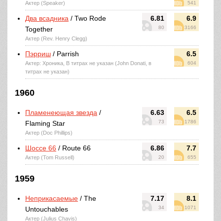
Актер (Speaker)
541
Два всадника
/ Two Rode
6.81
6.9
80
3166
Together
Актер (Rev. Henry Clegg)
Пэрриш
/ Parrish
6.5
Актер: Хроника, В титрах не указан (John Donati, в
604
титрах не указан)
1960
Пламенеющая звезда
/
6.63
6.5
73
1786
Flaming Star
Актер (Doc Phillips)
Шоссе 66
/ Route 66
6.86
7.7
Актер (Tom Russell)
20
655
1959
Неприкасаемые
/ The
7.17
8.1
34
1071
Untouchables
Актер (Julius Chavis)