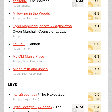
Уолтоны
/ The Waltons
6.33
7.6
Актер (Judge)
30
2931
A Howling in the Woods
6.8
Актер (Bud Henshaw)
159
Оуэн Маршалл, советник адвокатов
/
7.1
125
Owen Marshall, Counselor at Law
Актер
Кеннон
/ Cannon
6.9
Актер (Farmer)
935
My Old Man's Place
6.9
Актер (Sheriff Coleman)
17
Alias Smith and Jones
7.7
Актер (Boat Passenger)
840
1970
Голый зоопарк
/ The Naked Zoo
5.5
Актер (Harry Golden)
61
Путешествующий палач
/ The
6.73
6.4
15
191