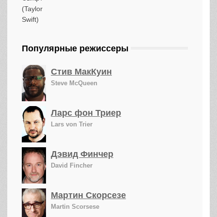
Популярные режиссеры
Стив МакКуин
Steve McQueen
Ларс фон Триер
Lars von Trier
Дэвид Финчер
David Fincher
Мартин Скорсезе
Martin Scorsese