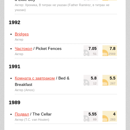
Актер: Хроника, В титрах не указан (Father Ramirez, в титрах не
указан)
1992
Bridges
Актер
Частокол
/ Picket Fences
7.05
7.8
Актер
51
2569
1991
Комната с завтраком
/ Bed &
5.8
5.5
12
267
Breakfast
Актер (Amos)
1989
Подвал
/ The Cellar
5.55
4
Актер (T.C. van Houten)
69
283