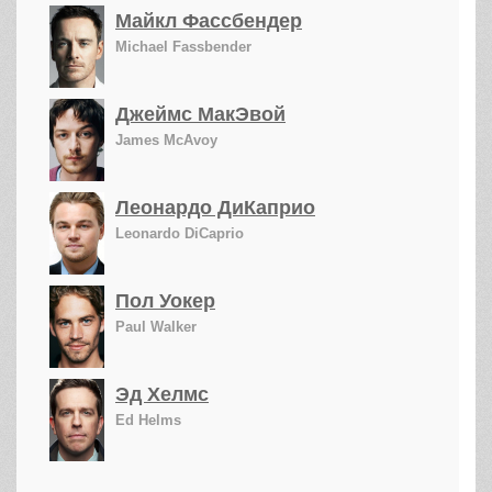
Майкл Фассбендер
Michael Fassbender
Джеймс МакЭвой
James McAvoy
Леонардо ДиКаприо
Leonardo DiCaprio
Пол Уокер
Paul Walker
Эд Хелмс
Ed Helms