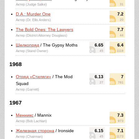
Актер (Judge Salke)
31
D.A.: Murder One
7.2
Актер (Dr. Ellis Anders)
20
The Bold Ones: The Lawyers
7.7
Актер (District Attorney Douglass)
44
Шелкопряд
/ The Gypsy Moths
6.65
6.4
Актер (Stand Owner)
45
1118
1968
Отряд «Стиляги»
/ The Mod
6.13
7
27
761
Squad
Актер (Garrett)
1967
Менникс
/ Mannix
7.3
Актер (Bob Lachlan)
973
Железная сторона
/ Ironside
6.15
7.1
Актер (Chairman)
45
1173