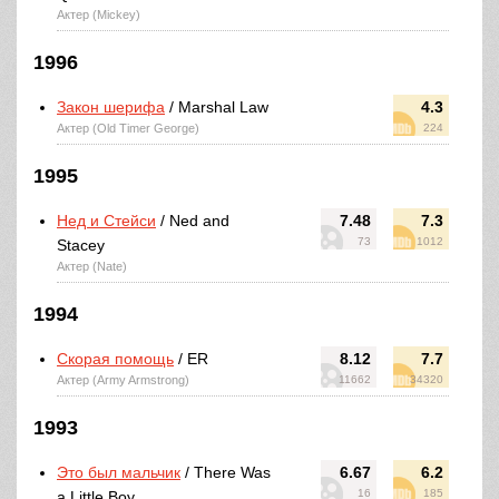
Актер (Mickey)
1996
Закон шерифа
/ Marshal Law
4.3
Актер (Old Timer George)
224
1995
Нед и Стейси
/ Ned and
7.48
7.3
73
1012
Stacey
Актер (Nate)
1994
Скорая помощь
/ ER
8.12
7.7
Актер (Army Armstrong)
11662
34320
1993
Это был мальчик
/ There Was
6.67
6.2
16
185
a Little Boy