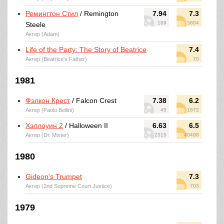
Ремингтон Стил
/ Remington
7.94
7.3
189
3804
Steele
Актер (Adam)
Life of the Party: The Story of Beatrice
7.4
Актер (Beatrice's Father)
70
1981
Фэлкон Крест
/ Falcon Crest
7.38
6.2
Актер (Paolo Bellini)
45
1672
Хэллоуин 2
/ Halloween II
6.63
6.5
Актер (Dr. Mixter)
2315
40498
1980
Gideon's Trumpet
7.3
Актер (2nd Supreme Court Justice)
703
1979