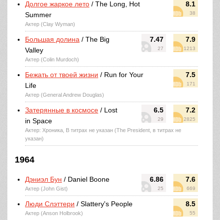
Долгое жаркое лето
/ The Long, Hot
8.1
38
Summer
Актер (Clay Wyman)
Большая долина
/ The Big
7.47
7.9
27
1213
Valley
Актер (Colin Murdoch)
Бежать от твоей жизни
/ Run for Your
7.5
171
Life
Актер (General Andrew Douglas)
Затерянные в космосе
/ Lost
6.5
7.2
29
2825
in Space
Актер: Хроника, В титрах не указан (The President, в титрах не
указан)
1964
Дэниэл Бун
/ Daniel Boone
6.86
7.6
Актер (John Gist)
25
669
Люди Слэттери
/ Slattery's People
8.5
Актер (Anson Holbrook)
55