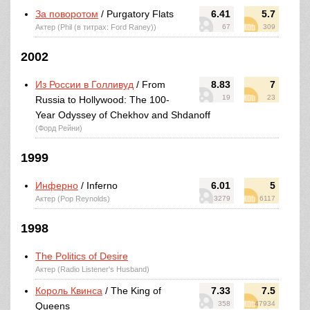
За поворотом
/ Purgatory Flats
6.41
5.7
Актер (Phil (в титрах: Ford Raney))
67
309
2002
Из России в Голливуд
/ From
8.83
7
19
23
Russia to Hollywood: The 100-
Year Odyssey of Chekhov and Shdanoff
(Форд Рейни)
1999
Инферно
/ Inferno
6.01
5
Актер (Pop Reynolds)
3279
6117
1998
The Politics of Desire
Актер (Radio Listener's Husband)
Король Квинса
/ The King of
7.33
7.5
358
47934
Queens