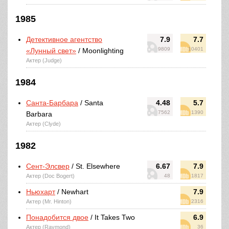
1985
Детективное агентство
7.9
7.7
9809
10401
«Лунный свет»
/ Moonlighting
Актер (Judge)
1984
Санта-Барбара
/ Santa
4.48
5.7
7562
1390
Barbara
Актер (Clyde)
1982
Сент-Элсвер
/ St. Elsewhere
6.67
7.9
Актер (Doc Bogert)
48
1817
Ньюхарт
/ Newhart
7.9
Актер (Mr. Hinton)
2316
Понадобится двое
/ It Takes Two
6.9
Актер (Raymond)
36