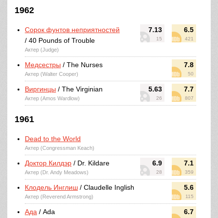
1962
Сорок фунтов неприятностей
7.13
6.5
15
421
/ 40 Pounds of Trouble
Актер (Judge)
Медсестры
/ The Nurses
7.8
Актер (Walter Cooper)
50
Виргинцы
/ The Virginian
5.63
7.7
Актер (Amos Wardlow)
26
807
1961
Dead to the World
Актер (Congressman Keach)
Доктор Килдэр
/ Dr. Kildare
6.9
7.1
Актер (Dr. Andy Meadows)
28
359
Клодель Инглиш
/ Claudelle Inglish
5.6
Актер (Reverend Armstrong)
115
Ада
/ Ada
6.7