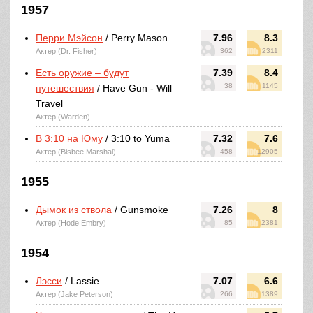
1957
Перри Мэйсон
/ Perry Mason
7.96
8.3
Актер (Dr. Fisher)
362
2311
Есть оружие – будут
7.39
8.4
38
1145
путешествия
/ Have Gun - Will
Travel
Актер (Warden)
В 3:10 на Юму
/ 3:10 to Yuma
7.32
7.6
Актер (Bisbee Marshal)
458
12905
1955
Дымок из ствола
/ Gunsmoke
7.26
8
Актер (Hode Embry)
85
2381
1954
Лэсси
/ Lassie
7.07
6.6
Актер (Jake Peterson)
266
1389