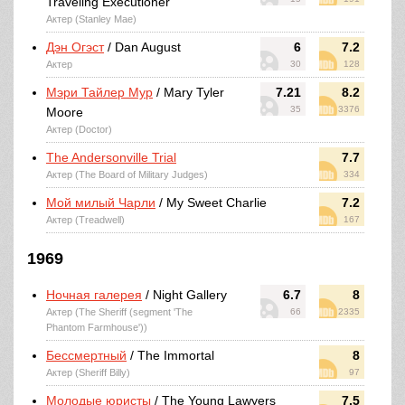
Traveling Executioner
Актер (Stanley Mae)
Дэн Огэст
/ Dan August
6
7.2
Актер
30
128
Мэри Тайлер Мур
/ Mary Tyler
7.21
8.2
35
3376
Moore
Актер (Doctor)
The Andersonville Trial
7.7
Актер (The Board of Military Judges)
334
Мой милый Чарли
/ My Sweet Charlie
7.2
Актер (Treadwell)
167
1969
Ночная галерея
/ Night Gallery
6.7
8
Актер (The Sheriff (segment 'The
66
2335
Phantom Farmhouse'))
Бессмертный
/ The Immortal
8
Актер (Sheriff Billy)
97
Молодые юристы
/ The Young Lawyers
7.5