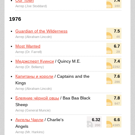
Our Town
7.4
Актер (Joe Stoddard)
160
1976
Guardian of the Wilderness
7.5
Актер (Abraham Lincoln)
46
Most Wanted
6.7
Актер (Dr. Farrell)
29
Медэксперт Куинси
/ Quincy M.E.
7.4
Актер (Dr. Bellamy)
2292
Капитаны и короли
/ Captains and the
7.6
286
Kings
Актер (Abraham Lincoln)
Блеяние чёрной овцы
/ Baa Baa Black
7.8
947
Sheep
Актер (General Muncie)
Ангелы Чарли
/ Charlie's
6.32
6.6
200
4385
Angels
Актер (Mr. Harkins)