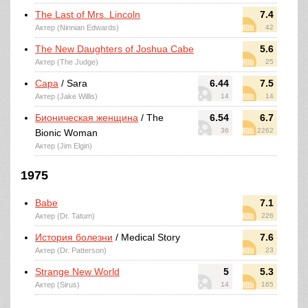
The Last of Mrs. Lincoln
7.4
Актер (Ninnian Edwards)
42
The New Daughters of Joshua Cabe
5.6
Актер (The Judge)
25
Сара
/ Sara
6.44
7.5
Актер (Jake Willis)
14
14
Бионическая женщина
/ The
6.54
6.7
36
2262
Bionic Woman
Актер (Jim Elgin)
1975
Babe
7.1
Актер (Dr. Tatum)
226
История болезни
/ Medical Story
7.6
Актер (Dr. Patterson)
23
Strange New World
5
5.3
Актер (Sirus)
14
165