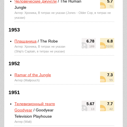
Человеческие джунгли
/ The Human
5.7
71
Jungle
Актер: Хроника, В титрах не указан (Jones - Older Cop, в титрах не
указан)
1953
Плащаница
/ The Robe
6.78
6.8
Актер: Хроника, В титрах не указан
189
5108
(Ship's Captain, в титрах не указан)
1952
Ramar of the Jungle
7.3
Актер (Mailpouch)
55
1951
Телевизионный театр
5.67
7.7
13
42
Goodyear
/ Goodyear
Television Playhouse
Актер (Walt)