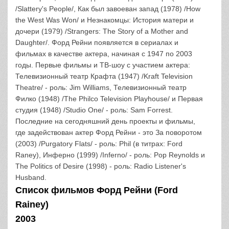
/Slattery's People/, Как был завоеван запад (1978) /How
the West Was Won/ и Незнакомцы: История матери и
дочери (1979) /Strangers: The Story of a Mother and
Daughter/. Форд Рейни появляется в сериалах и
фильмах в качестве актера, начиная с 1947 по 2003
годы. Первые фильмы и ТВ-шоу с участием актера:
Телевизионный театр Крафта (1947) /Kraft Television
Theatre/ - роль: Jim Williams, Телевизионный театр
Филко (1948) /The Philco Television Playhouse/ и Первая
студия (1948) /Studio One/ - роль: Sam Forrest.
Последние на сегодняшний день проекты и фильмы,
где задействован актер Форд Рейни - это За поворотом
(2003) /Purgatory Flats/ - роль: Phil (в титрах: Ford
Raney), Инферно (1999) /Inferno/ - роль: Pop Reynolds и
The Politics of Desire (1998) - роль: Radio Listener's
Husband.
Список фильмов Форд Рейни (Ford
Rainey)
2003