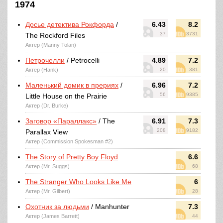
1974
Досье детектива Рокфорда
/
6.43
8.2
37
3731
The Rockford Files
Актер (Manny Tolan)
Петрочелли
/ Petrocelli
4.89
7.2
Актер (Hank)
20
381
Маленький домик в прериях
/
6.96
7.2
56
9385
Little House on the Prairie
Актер (Dr. Burke)
Заговор «Параллакс»
/ The
6.91
7.3
208
9182
Parallax View
Актер (Commission Spokesman #2)
The Story of Pretty Boy Floyd
6.6
Актер (Mr. Suggs)
68
The Stranger Who Looks Like Me
6
Актер (Mr. Gilbert)
28
Охотник за людьми
/ Manhunter
7.3
Актер (James Barrett)
44