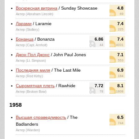
Воскресная витрина
/ Sunday Showcase
4.8
Актер (Abraham Lincoln)
69
Ларами
/ Laramie
7.4
Актер (Stollery)
225
Бонанца
/ Bonanza
6.86
7.4
Актер (Capt. Arnholt)
44
4031
Джон Пол Джонс
/ John Paul Jones
7.1
Актер (Lt. Simpson)
553
Последняя миля
/ The Last Mile
6.9
Актер (Red Kirby)
184
Сыромятная плеть
/ Rawhide
7.72
8.1
Актер (Broken Bow)
78
1608
1958
Высшая справедливость
/ The
6.5
744
Badlanders
Актер (Warden)