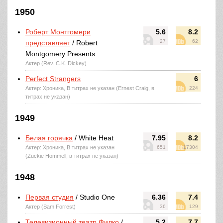
1950
Роберт Монтгомери
5.6
8.2
27
62
представляет
/ Robert
Montgomery Presents
Актер (Rev. C.K. Dickey)
Perfect Strangers
6
Актер: Хроника, В титрах не указан (Ernest Craig, в
224
титрах не указан)
1949
Белая горячка
/ White Heat
7.95
8.2
Актер: Хроника, В титрах не указан
651
17304
(Zuckie Hommell, в титрах не указан)
1948
Первая студия
/ Studio One
6.36
7.4
Актер (Sam Forrest)
36
129
Телевизионный театр Филко
/
5.2
7.7