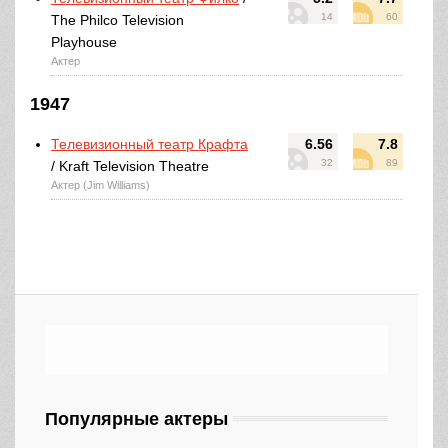
14
60
The Philco Television
Playhouse
Актер
1947
Телевизионный театр Крафта
6.56
7.8
32
89
/ Kraft Television Theatre
Актер (Jim Williams)
Популярные актеры