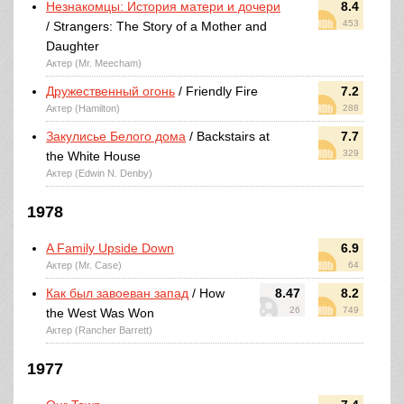
Незнакомцы: История матери и дочери
8.4
453
/ Strangers: The Story of a Mother and
Daughter
Актер (Mr. Meecham)
Дружественный огонь
/ Friendly Fire
7.2
Актер (Hamilton)
288
Закулисье Белого дома
/ Backstairs at
7.7
329
the White House
Актер (Edwin N. Denby)
1978
A Family Upside Down
6.9
Актер (Mr. Case)
64
Как был завоеван запад
/ How
8.47
8.2
26
749
the West Was Won
Актер (Rancher Barrett)
1977