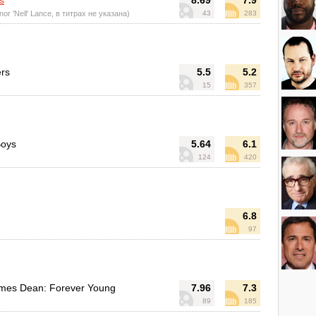
s
8.69
7.9
or 'Nell' Lance, в титрах не указана)
43
283
ers
5.5
5.2
15
357
Boys
5.64
6.1
124
420
6.8
97
mes Dean: Forever Young
7.96
7.3
89
185