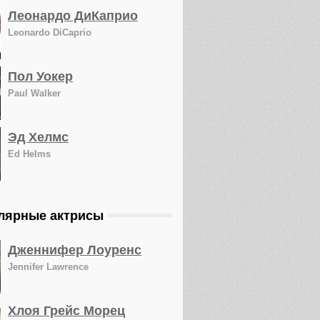
Леонардо ДиКаприо
Leonardo DiCaprio
Пол Уокер
Paul Walker
Эд Хелмс
Ed Helms
лярные актрисы
Дженнифер Лоуренс
Jennifer Lawrence
Хлоя Грейс Морец