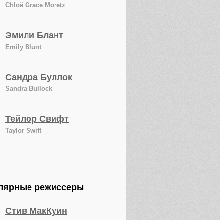
Chloë Grace Moretz
Эмили Блант
Emily Blunt
Сандра Буллок
Sandra Bullock
Тейлор Свифт
Taylor Swift
лярные режиссеры
Стив МакКуин