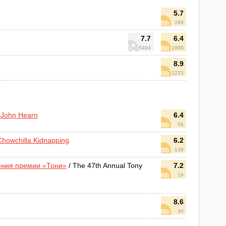
5.7
289
7.7
6.4
5404
1998
8.9
2223
f John Hearn
6.4
56
Chowchilla Kidnapping
6.2
139
ения премии «Тони»
/ The 47th Annual Tony
7.2
19
8.6
30