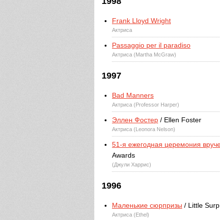
1998
Frank Lloyd Wright
Актриса
Passaggio per il paradiso
Актриса (Martha McGraw)
1997
Bad Manners
Актриса (Professor Harper)
Эллен Фостер
/ Ellen Foster
Актриса (Leonora Nelson)
51-я ежегодная церемония вруч
Awards
(Джули Харрис)
1996
Маленькие сюрпризы
/ Little Surp
Актриса (Ethel)