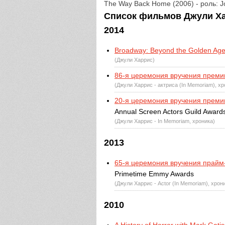
The Way Back Home (2006) - роль: J
Список фильмов Джули Харр
2014
Broadway: Beyond the Golden Ag
(Джули Харрис)
86-я церемония вручения преми
(Джули Харрис - актриса (In Memoriam), х
20-я церемония вручения преми
Annual Screen Actors Guild Award
(Джули Харрис - In Memoriam, хроника)
2013
65-я церемония вручения прай
Primetime Emmy Awards
(Джули Харрис - Actor (In Memoriam), хрон
2010