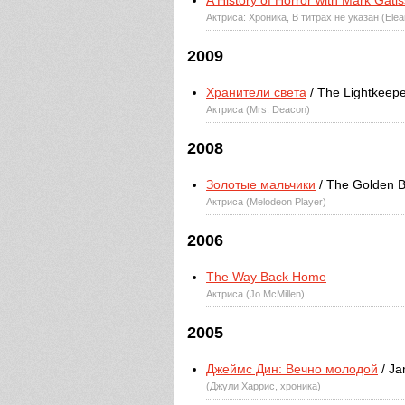
A History of Horror with Mark Gatis
Актриса: Хроника, В титрах не указан (Elean
2009
Хранители света
/ The Lightkeep
Актриса (Mrs. Deacon)
2008
Золотые мальчики
/ The Golden 
Актриса (Melodeon Player)
2006
The Way Back Home
Актриса (Jo McMillen)
2005
Джеймс Дин: Вечно молодой
/ Ja
(Джули Харрис, хроника)