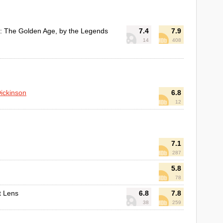
: The Golden Age, by the Legends
7.4
7.9
14
408
ickinson
6.8
12
7.1
287
5.8
78
t Lens
6.8
7.8
38
259