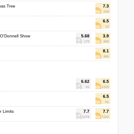
mas Tree
7.3
239
6.5
13
 O'Donnell Show
5.68
3.9
175
955
8.1
466
6.62
6.5
62
1225
6.5
61
r Limits
7.7
7.7
1079
7242