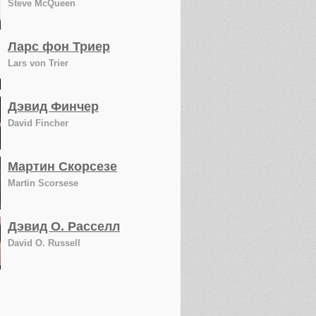
Steve McQueen
Ларс фон Триер
Lars von Trier
Дэвид Финчер
David Fincher
Мартин Скорсезе
Martin Scorsese
Дэвид О. Расселл
David O. Russell