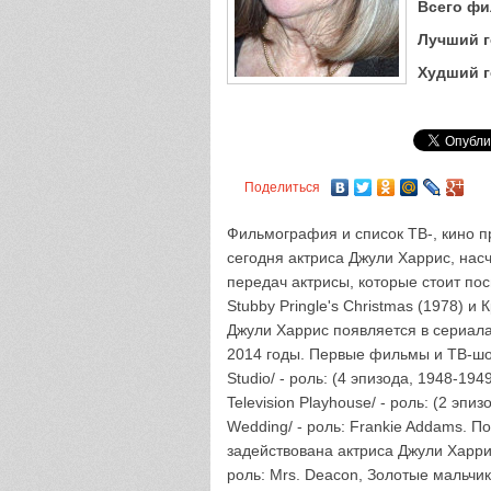
Всего фи
Лучший г
Худший г
Поделиться
Фильмография и список ТВ-, кино п
сегодня актриса Джули Харрис, нас
передач актрисы, которые стоит пос
Stubby Pringle's Christmas (1978) и 
Джули Харрис появляется в сериалах
2014 годы. Первые фильмы и ТВ-шоу 
Studio/ - роль: (4 эпизода, 1948-19
Television Playhouse/ - роль: (2 эпи
Wedding/ - роль: Frankie Addams. 
задействована актриса Джули Харрис 
роль: Mrs. Deacon, Золотые мальчики