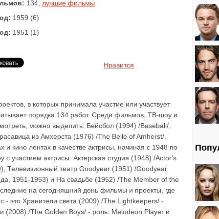
льмов:
134,
лучшие фильмы
од:
1959 (6)
од:
1951 (1)
Нравится
роектов, в которых принимала участие или участвует
читывает порядка 134 работ. Среди фильмов, ТВ-шоу и
мотреть, можно выделить: Бейсбол (1994) /Baseball/,
Красавица из Амхерста (1976) /The Belle of Amherst/.
Попу
 и кино лентах в качестве актрисы, начиная с 1948 по
с участием актрисы: Актерская студия (1948) /Actor's
49), Телевизионный театр Goodyear (1951) /Goodyear
зода, 1951-1953) и На свадьбе (1952) /The Member of the
Последние на сегодняшний день фильмы и проекты, где
- это Хранители света (2009) /The Lightkeepers/ -
 (2008) /The Golden Boys/ - роль: Melodeon Player и