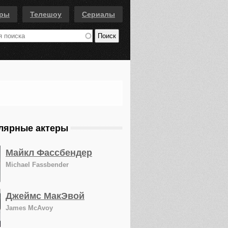
еры
Телешоу
Сериалы
лярные актеры
Майкл Фассбендер
Michael Fassbender
Джеймс МакЭвой
James McAvoy