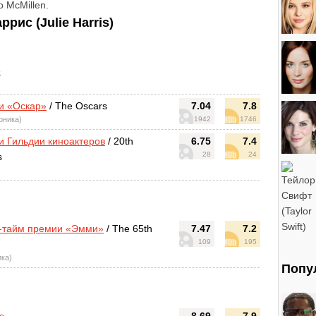
o McMillen.
ис (Julie Harris)
e
и «Оскар»
/ The Oscars
7.04
7.8
роника)
1942
1746
и Гильдии киноактеров
/ 20th
6.75
7.4
28
24
s
м-тайм премии «Эмми»
/ The 65th
7.47
7.2
109
195
ика)
Попу