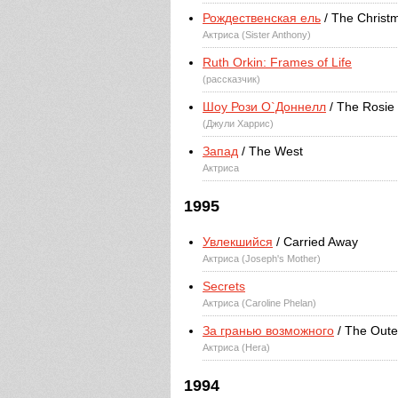
Рождественская ель
/ The Christ
Актриса (Sister Anthony)
Ruth Orkin: Frames of Life
(рассказчик)
Шоу Рози О`Доннелл
/ The Rosie
(Джули Харрис)
Запад
/ The West
Актриса
1995
Увлекшийся
/ Carried Away
Актриса (Joseph's Mother)
Secrets
Актриса (Caroline Phelan)
За гранью возможного
/ The Oute
Актриса (Hera)
1994