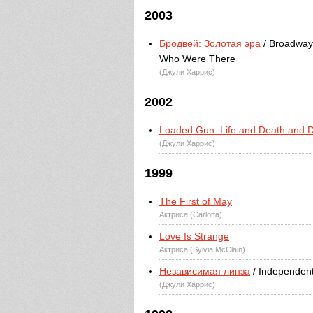
2003
Бродвей: Золотая эра
/ Broadway
Who Were There
(Джули Харрис)
2002
Loaded Gun: Life and Death and D
(Джули Харрис)
1999
The First of May
Актриса (Carlotta)
Love Is Strange
Актриса (Sylvia McClain)
Независимая линза
/ Independen
(Джули Харрис)