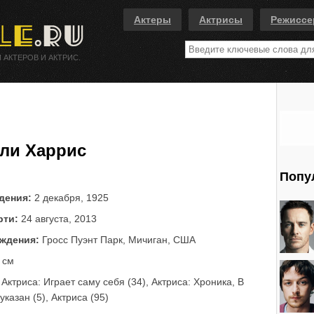
Актеры
Актрисы
Режисс
 АКТЕРОВ И АКТРИС.
ли Харрис
Попу
дения:
2 декабря, 1925
рти:
24 августа, 2013
ждения:
Гросс Пуэнт Парк, Мичиган, США
 см
Актриса: Играет саму себя (34), Актриса: Хроника, В
указан (5), Актриса (95)