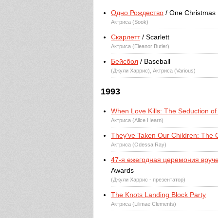
Одно Рождество
/ One Christmas
Актриса (Sook)
Скарлетт
/ Scarlett
Актриса (Eleanor Butler)
Бейсбол
/ Baseball
(Джули Харрис), Актриса (Various)
1993
When Love Kills: The Seduction o
Актриса (Alice Hearn)
They've Taken Our Children: The 
Актриса (Odessa Ray)
47-я ежегодная церемония вруч
Awards
(Джули Харрис - презентатор)
The Knots Landing Block Party
Актриса (Lilimae Clements)