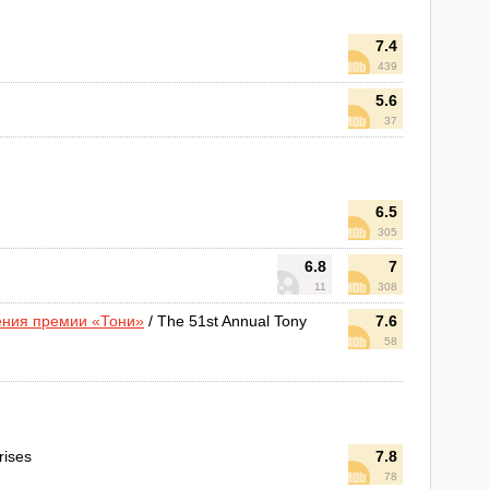
7.4
439
5.6
37
6.5
305
6.8
7
11
308
ения премии «Тони»
/ The 51st Annual Tony
7.6
58
rises
7.8
78