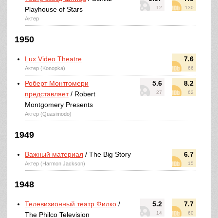
12
130
Playhouse of Stars
Актер
1950
Lux Video Theatre
7.6
Актер (Konopka)
66
Роберт Монтгомери
5.6
8.2
27
62
представляет
/ Robert
Montgomery Presents
Актер (Quasimodo)
1949
Важный материал
/ The Big Story
6.7
Актер (Harmon Jackson)
15
1948
Телевизионный театр Филко
/
5.2
7.7
14
60
The Philco Television