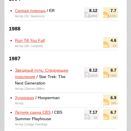
Скорая помощь
/ ER
8.12
7.7
Актер (Dr. Swanson)
11662
34320
1988
Run Till You Fall
4.6
Актер (Mr. Leopold)
52
1987
Звездный путь: Следующее
8.12
8.7
1618
47389
поколение
/ Star Trek: The
Next Generation
Актер (Steven Miller)
Хуперман
/ Hooperman
6.9
Актер
185
Летняя сцена CBS
/ CBS
7.17
6.7
32
59
Summer Playhouse
Актер (Judge Harding)