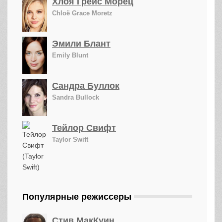
Хлоя Грейс Морец
Chloë Grace Moretz
Эмили Блант
Emily Blunt
Сандра Буллок
Sandra Bullock
Тейлор Свифт
Taylor Swift
Популярные режиссеры
Стив МакКуин