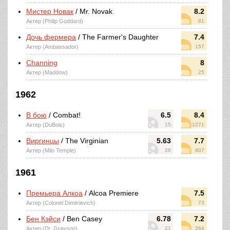
Мистер Новак
/ Mr. Novak
8.2
Актер (Philip Goddard)
81
Дочь фермера
/ The Farmer's Daughter
7.4
Актер (Ambassador)
157
Channing
8
Актер (Maddow)
25
1962
В бою
/ Combat!
6.5
8.4
Актер (DuBois)
15
1271
Виргинцы
/ The Virginian
5.63
7.7
Актер (Milo Temple)
26
807
1961
Премьера Алкоа
/ Alcoa Premiere
7.5
Актер (Colonel Dimitrievich)
73
Бен Кэйси
/ Ben Casey
6.78
7.2
Актер (Dr. Grayson)
21
264