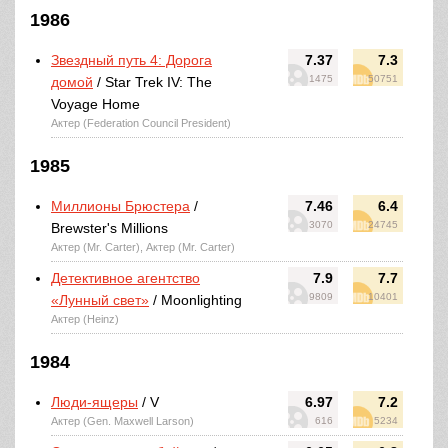
1986
Звездный путь 4: Дорога
7.37
7.3
1475
50751
домой
/ Star Trek IV: The
Voyage Home
Актер (Federation Council President)
1985
Миллионы Брюстера
/
7.46
6.4
3070
24745
Brewster's Millions
Актер (Mr. Carter), Актер (Mr. Carter)
Детективное агентство
7.9
7.7
9809
10401
«Лунный свет»
/ Moonlighting
Актер (Heinz)
1984
Люди-ящеры
/ V
6.97
7.2
Актер (Gen. Maxwell Larson)
616
5234