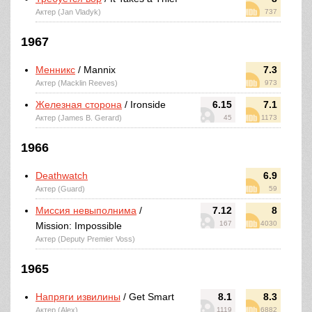
Актер (Jan Vladyk)
737
1967
Менникс
/ Mannix
7.3
Актер (Macklin Reeves)
973
Железная сторона
/ Ironside
6.15
7.1
Актер (James B. Gerard)
45
1173
1966
Deathwatch
6.9
Актер (Guard)
59
Миссия невыполнима
/
7.12
8
167
4030
Mission: Impossible
Актер (Deputy Premier Voss)
1965
Напряги извилины
/ Get Smart
8.1
8.3
Актер (Alex)
1119
6882