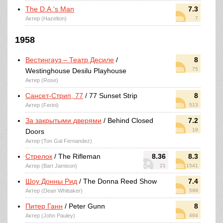
The D.A.'s Man
7.3
Актер (Hazelton)
7
1958
Вестингауз – Театр Десиле
/
8
75
Westinghouse Desilu Playhouse
Актер (Rose)
Сансет-Стрип, 77
/ 77 Sunset Strip
8
Актер (Ferini)
513
За закрытыми дверями
/ Behind Closed
7.2
19
Doors
Актер (Ton Gal Fernandez)
Стрелок
/ The Rifleman
8.36
8.3
Актер (Bart Jamison)
21
1541
Шоу Донны Рид
/ The Donna Reed Show
7.4
Актер (Dean Whittaker)
599
Питер Ганн
/ Peter Gunn
8
Актер (John Pauley)
464