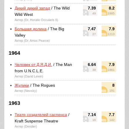
Дикий дикий запад
/ The Wild
7.39
8.2
49
1985
Wild West
Актер (Dr. Horatio Occularis II)
Большая долина
/ The Big
7.47
7.9
27
1213
Valley
Актер (Dr. Amos Pearce)
1964
Человек от Д.Я.Д.И.
/ The Man
6.64
7.9
38
1861
from U.N.C.L.E.
Актер (David Lewin)
Жулики
/ The Rogues
8
Актер (Nevsky)
191
1963
Театр создателей саспенса
/
7.14
7.7
16
142
Kraft Suspense Theatre
Актер (Dendier)