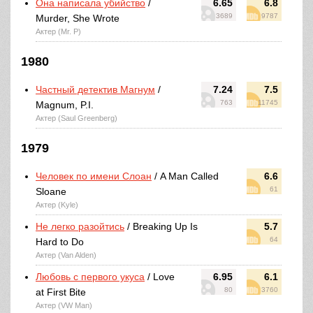
Она написала убийство
/
6.65
6.8
3689
9787
Murder, She Wrote
Актер (Mr. P)
1980
Частный детектив Магнум
/
7.24
7.5
763
11745
Magnum, P.I.
Актер (Saul Greenberg)
1979
Человек по имени Слоан
/ A Man Called
6.6
61
Sloane
Актер (Kyle)
Не легко разойтись
/ Breaking Up Is
5.7
64
Hard to Do
Актер (Van Alden)
Любовь с первого укуса
/ Love
6.95
6.1
80
3760
at First Bite
Актер (VW Man)