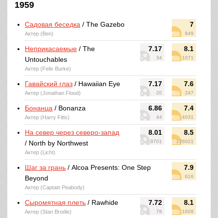
1959
Садовая беседка
/ The Gazebo
7
Актер (Ben)
849
Неприкасаемые
/ The
7.17
8.1
34
1071
Untouchables
Актер (Felix Burke)
Гавайский глаз
/ Hawaiian Eye
7.17
7.6
Актер (Jonathan Flood)
20
247
Бонанца
/ Bonanza
6.86
7.4
Актер (Harry Fitts)
44
4031
На север через северо-запад
8.01
8.5
9701
176021
/ North by Northwest
Актер (Licht)
Шаг за грань
/ Alcoa Presents: One Step
7.9
616
Beyond
Актер (Captain Peabody)
Сыромятная плеть
/ Rawhide
7.72
8.1
Актер (Stan Brodie)
78
1608