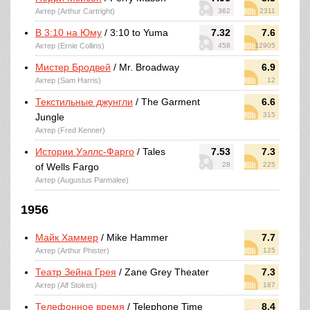
Актер (Arthur Cartright)
362
2311
В 3:10 на Юму
/ 3:10 to Yuma
7.32
7.6
Актер (Ernie Collins)
458
12905
Мистер Бродвей
/ Mr. Broadway
6.9
Актер (Sam Harris)
12
Текстильные джунгли
/ The Garment
6.6
315
Jungle
Актер (Fred Kenner)
Истории Уэллс-Фарго
/ Tales
7.53
7.3
28
225
of Wells Fargo
Актер (Augustus Parmalee)
1956
Майк Хаммер
/ Mike Hammer
7.7
Актер (Arthur Phister)
125
Театр Зейна Грея
/ Zane Grey Theater
7.3
Актер (Alf Stokes)
187
Телефонное время
/ Telephone Time
8.4