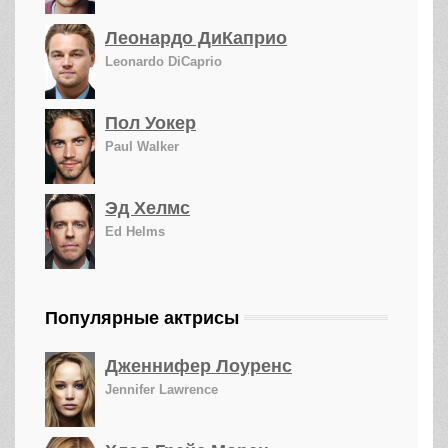
Леонардо ДиКаприо
Leonardo DiCaprio
Пол Уокер
Paul Walker
Эд Хелмс
Ed Helms
Популярные актрисы
Дженнифер Лоуренс
Jennifer Lawrence