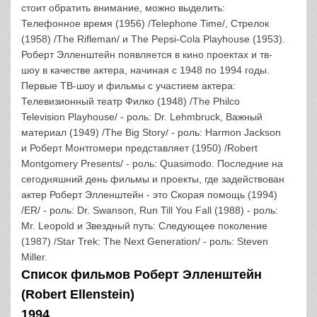
стоит обратить внимание, можно выделить:
Телефонное время (1956) /Telephone Time/, Стрелок
(1958) /The Rifleman/ и The Pepsi-Cola Playhouse (1953).
Роберт Элленштейн появляется в кино проектах и тв-
шоу в качестве актера, начиная с 1948 по 1994 годы.
Первые ТВ-шоу и фильмы с участием актера:
Телевизионный театр Филко (1948) /The Philco
Television Playhouse/ - роль: Dr. Lehmbruck, Важный
материал (1949) /The Big Story/ - роль: Harmon Jackson
и Роберт Монтгомери представляет (1950) /Robert
Montgomery Presents/ - роль: Quasimodo. Последние на
сегодняшний день фильмы и проекты, где задействован
актер Роберт Элленштейн - это Скорая помощь (1994)
/ER/ - роль: Dr. Swanson, Run Till You Fall (1988) - роль:
Mr. Leopold и Звездный путь: Следующее поколение
(1987) /Star Trek: The Next Generation/ - роль: Steven
Miller.
Список фильмов Роберт Элленштейн
(Robert Ellenstein)
1994