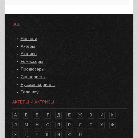
ВСЕ
Новости
Актеры
Актрисы
Режиссеры
Продюсеры
Сценаристы
Русские сериалы
Телешоу
АКТЕРЫ И АКТРИСЫ
А
Б
В
Г
Д
Е
Ж
З
И
К
Л
М
Н
О
П
Р
С
Т
У
Ф
Х
Ц
Ч
Ш
Э
Ю
Я