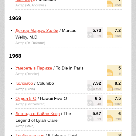
Актер (Mr. Andrews)
858
1969
Доктор Маркус Уэлби
/ Marcus
5.73
7.2
29
568
Welby, M.D.
Актер (Dr. Delatour)
1968
Умереть в Париже
/ To Die in Paris
5
Актер (Dendier)
6
Коломбо
/ Columbo
7.92
8.2
Актер (Stein)
11699
13552
Отдел 5-O
/ Hawaii Five-O
6.5
7.5
Актер (Bart Warren)
48
3002
Легенда о Лайле Клэр
/ The
5.67
6
23
738
Legend of Lylah Clare
Актер (Mike)
Требуется вор
/ It Takes a Thief
8