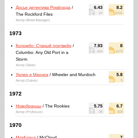
Досье детектива Рокфорда
/
6.43
8.2
37
3731
The Rockford Files
Актер (Motel Manager)
1973
Коломбо: Старый портвейн
/
7.93
8
423
1172
Columbo: Any Old Port in a
Storm
Актер (Stein)
Уилер и Мердок
/ Wheeler and Murdoch
5.8
Актер (Galvin)
5
1972
Новобранцы
/ The Rookies
5.75
6.7
Актер (Professor)
26
318
1970
МакКлауд
/ McCloud
7