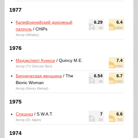
1977
Калифорнийский дорожный
6.29
6.4
25
2804
патруль
/ CHiPs
Актер (Whaley)
1976
Медэксперт Куинси
/ Quincy M.E.
7.4
Актер (TV Director Bert)
2292
Бионическая женщина
/ The
6.54
6.7
36
2262
Bionic Woman
Актер (Henry Klempt)
1975
Спецназ
/ S.W.A.T.
7
6.6
Актер (Dr. Algrin)
23
702
1974