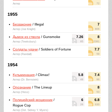
Актер
72
1955
Беззаконие
/ Illegal
7
Актер (Joe Knight)
806
Дымок из ствола
/ Gunsmoke
7.26
8
Актер (Tewksbury)
85
2381
Солдаты удачи
/ Soldiers of Fortune
7.7
Актер (Randall)
59
1954
Кульминация
/ Climax!
5.8
7.4
Актер (Dr. Bernstein)
49
96
Опознание
/ The Lineup
8
Актер (Hess)
53
Полицейский-мошенник
/
6
6.8
26
630
Rogue Cop
Актер (Det. Sidney Y. Myers)