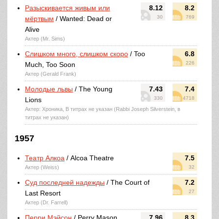
Разыскивается живым или
8.12
8.2
30
769
мёртвым
/ Wanted: Dead or
Alive
Актер (Mr. Sims)
Слишком много, слишком скоро
/ Too
6.8
226
Much, Too Soon
Актер (Gerald Frank)
Молодые львы
/ The Young
7.43
7.4
330
4718
Lions
Актер: Хроника, В титрах не указан (Rabbi Joseph Silverstein, в
титрах не указан)
1957
Театр Алкоа
/ Alcoa Theatre
7.5
Актер (Weiss)
32
Суд последней надежды
/ The Court of
7.2
27
Last Resort
Актер (Dr. Farrell)
Перри Мэйсон
/ Perry Mason
7.96
8.3