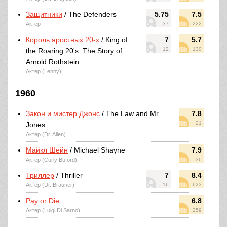
Защитники
/ The Defenders
5.75
7.5
Актер
37
222
Король яростных 20-х
/ King of
7
5.7
12
130
the Roaring 20's: The Story of
Arnold Rothstein
Актер (Lenny)
1960
Закон и мистер Джонс
/ The Law and Mr.
7.8
21
Jones
Актер (Dr. Allen)
Майкл Шейн
/ Michael Shayne
7.9
Актер (Curly Buford)
36
Триллер
/ Thriller
7
8.4
Актер (Dr. Brauner)
16
623
Pay or Die
6.8
Актер (Luigi Di Sarno)
259