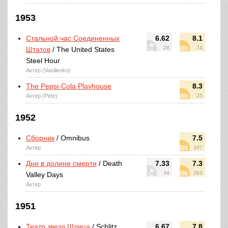
1953
Стальной час Соединенных
6.62
8.1
28
74
Штатов
/ The United States
Steel Hour
Актер (Vasilienko)
The Pepsi-Cola Playhouse
8.3
Актер (Pete)
25
1952
Сборник
/ Omnibus
7.5
Актер
107
Дни в долине смерти
/ Death
7.33
7.3
34
263
Valley Days
Актер
1951
Театр звезд Шлица
/ Schlitz
6.67
7.8