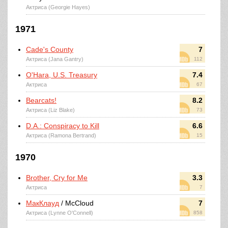
Актриса (Georgie Hayes)
1971
Cade's County
7
Актриса (Jana Gantry)
112
O'Hara, U.S. Treasury
7.4
Актриса
67
Bearcats!
8.2
Актриса (Liz Blake)
73
D.A.: Conspiracy to Kill
6.6
Актриса (Ramona Bertrand)
15
1970
Brother, Cry for Me
3.3
Актриса
7
МакКлауд
/ McCloud
7
Актриса (Lynne O'Connell)
858