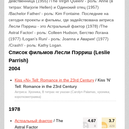
девственница (1955) /The Virgin Queen/ - роль: Anne (в
титрах: Marjorie Hellen) и Одинокий отец (1957)
/Bachelor Father/ - роль: Kim Fontaine. Последние на
сегодня проекты и фильмы, где задействована актриса
Лесли Пэрриш - это Астральный фактор (1978) /The
Astral Factor/ - роль: Colleen Hudson, Бегство Логана
(1977) /Logan's Run/ - роль: Joanna и Авария! (1977)
/Crash!/ - роль: Kathy Logan.
Список фильмов Лесли Пэрриш (Leslie
Parrish)
2004
Kiss «N» Tell: Romance in the 23rd Century
/ Kiss 'N'
Tell: Romance in the 23rd Century
Актриса: Хроника, В титрах не указан (Carolyn Palamas, хроника;
короткометражка)
1978
Астральный фактор
/ The
4.67
3.7
8
429
Astral Factor