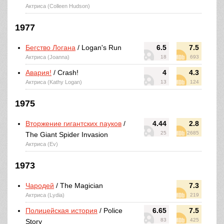
Актриса (Colleen Hudson)
1977
Бегство Логана
/ Logan's Run
6.5
7.5
Актриса (Joanna)
18
693
Авария!
/ Crash!
4
4.3
Актриса (Kathy Logan)
13
124
1975
Вторжение гигантских пауков
/
4.44
2.8
25
2685
The Giant Spider Invasion
Актриса (Ev)
1973
Чародей
/ The Magician
7.3
Актриса (Lydia)
219
Полицейская история
/ Police
6.65
7.5
83
425
Story