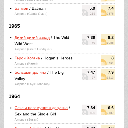
Бэтмен
/ Batman
5.9
7.4
Актриса (Glacia Glaze)
215
9378
1965
Дикий дикий запад
/ The Wild
7.39
8.2
49
1985
Wild West
Актриса (Greta Lundquist)
Герои Хогана
/ Hogan's Heroes
8
Актриса (Karen)
4391
Большая долина
/ The Big
7.47
7.9
27
1213
Valley
Актриса (Layle Johnson)
1964
Секс и незамужняя девушка
/
7.34
6.6
325
2137
Sex and the Single Girl
Актриса (Susan)