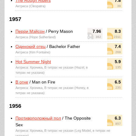
The Rough Riders
7.8
Актриса (Cleopatra)
39
1957
Перри Мэйсон
/ Perry Mason
7.96
8.3
Актриса (Hope Sutherland)
362
2311
Одинокий отец
/ Bachelor Father
7.4
Актриса (Kim Fontaine)
269
Hot Summer Night
5.9
Актриса: Хроника, В титрах не указан (Hazel, в
135
титрах не указана)
В огне
/ Man on Fire
6.5
Актриса: Хроника, В титрах не указан (Honey, в
235
титрах не указана)
1956
Противоположный пол
/ The Opposite
6.3
857
Sex
Актриса: Хроника, В титрах не указан (Leg Model, в титрах не
указана)