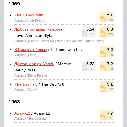
1969
The Candy Man
5.1
Актриса (Julie Evans)
28
Любовь по-американски
/
5.54
6.8
34
750
Love, American Style
Актриса (Michelle Turner (segment 'Love and the Pulitzer Prize'))
В Рим с любовью
/ To Rome with Love
7.2
Актриса (Elaine)
26
Доктор Маркус Уэлби
/ Marcus
5.73
7.2
29
568
Welby, M.D.
Актриса (Elaine Perino)
The Devil's 8
/ The Devil's 8
5.1
Актриса (Cissy)
117
1968
Адам-12
/ Adam-12
7.7
Актриса (Sharon Blake)
1421