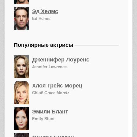
Эд Хелмс
Ed Helms
Популярные актрисы
Дженнифер Лоуренс
Jennifer Lawrence
Хлоя Грейс Морец
Chloë Grace Moretz
Эмили Блант
Emily Blunt