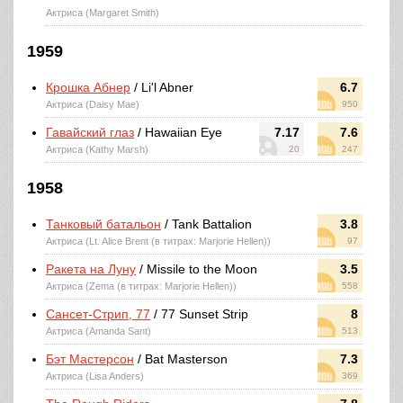
Актриса (Margaret Smith)
1959
Крошка Абнер
/ Li'l Abner
6.7
Актриса (Daisy Mae)
950
Гавайский глаз
/ Hawaiian Eye
7.17
7.6
Актриса (Kathy Marsh)
20
247
1958
Танковый батальон
/ Tank Battalion
3.8
Актриса (Lt. Alice Brent (в титрах: Marjorie Hellen))
97
Ракета на Луну
/ Missile to the Moon
3.5
Актриса (Zema (в титрах: Marjorie Hellen))
558
Сансет-Стрип, 77
/ 77 Sunset Strip
8
Актриса (Amanda Sant)
513
Бэт Мастерсон
/ Bat Masterson
7.3
Актриса (Lisa Anders)
369