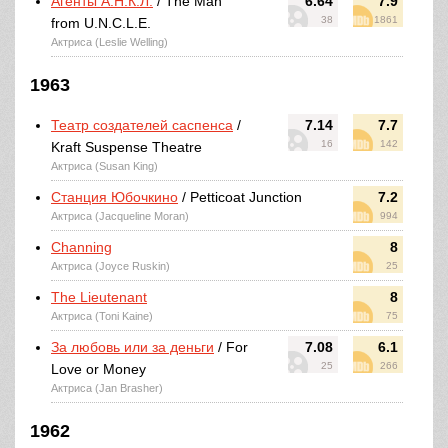
Агенты А.Н.К.Л.
/ The Man
6.64
7.9
38
1861
from U.N.C.L.E.
Актриса (Leslie Welling)
1963
Театр создателей саспенса
/
7.14
7.7
16
142
Kraft Suspense Theatre
Актриса (Susan King)
Станция Юбочкино
/ Petticoat Junction
7.2
Актриса (Jacqueline Moran)
994
Channing
8
Актриса (Joyce Ruskin)
25
The Lieutenant
8
Актриса (Toni Kaine)
75
За любовь или за деньги
/ For
7.08
6.1
25
266
Love or Money
Актриса (Jan Brasher)
1962