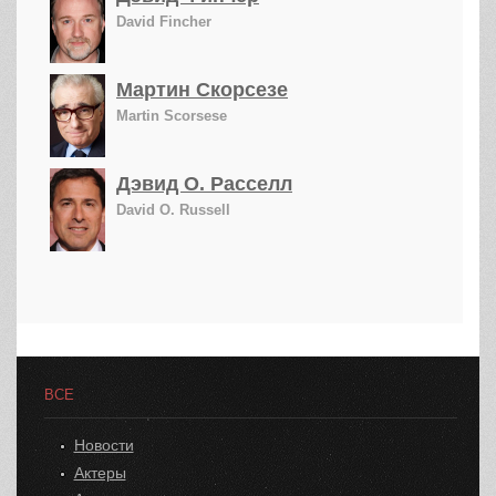
David Fincher
Мартин Скорсезе
Martin Scorsese
Дэвид О. Расселл
David O. Russell
ВСЕ
Новости
Актеры