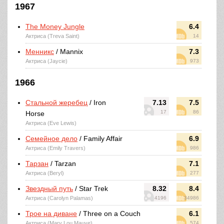
1967
The Money Jungle
6.4
Актриса (Treva Saint)
14
Менникс
/ Mannix
7.3
Актриса (Jaycie)
973
1966
Стальной жеребец
/ Iron
7.13
7.5
17
86
Horse
Актриса (Eve Lewis)
Семейное дело
/ Family Affair
6.9
Актриса (Emily Travers)
986
Тарзан
/ Tarzan
7.1
Актриса (Beryl)
277
Звездный путь
/ Star Trek
8.32
8.4
Актриса (Carolyn Palamas)
4196
34986
Трое на диване
/ Three on a Couch
6.1
Актриса (Mary Lou Mauve)
574