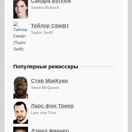
Сандра Буллок
Sandra Bullock
Тейлор Свифт
Taylor Swift
Популярные режиссеры
Стив МакКуин
Steve McQueen
Ларс фон Триер
Lars von Trier
Дэвид Финчер