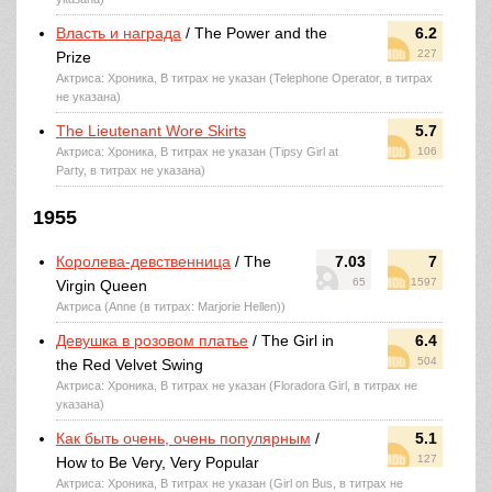
Власть и награда
/ The Power and the
6.2
227
Prize
Актриса: Хроника, В титрах не указан (Telephone Operator, в титрах
не указана)
The Lieutenant Wore Skirts
5.7
Актриса: Хроника, В титрах не указан (Tipsy Girl at
106
Party, в титрах не указана)
1955
Королева-девственница
/ The
7.03
7
65
1597
Virgin Queen
Актриса (Anne (в титрах: Marjorie Hellen))
Девушка в розовом платье
/ The Girl in
6.4
504
the Red Velvet Swing
Актриса: Хроника, В титрах не указан (Floradora Girl, в титрах не
указана)
Как быть очень, очень популярным
/
5.1
127
How to Be Very, Very Popular
Актриса: Хроника, В титрах не указан (Girl on Bus, в титрах не