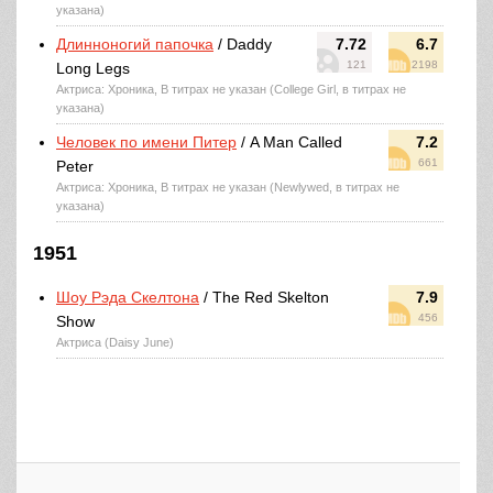
указана)
Длинноногий папочка
/ Daddy
7.72
6.7
121
2198
Long Legs
Актриса: Хроника, В титрах не указан (College Girl, в титрах не
указана)
Человек по имени Питер
/ A Man Called
7.2
661
Peter
Актриса: Хроника, В титрах не указан (Newlywed, в титрах не
указана)
1951
Шоу Рэда Скелтона
/ The Red Skelton
7.9
456
Show
Актриса (Daisy June)