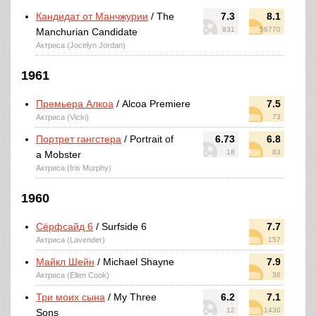
Кандидат от Манчжурии
/ The
7.3
8.1
831
56770
Manchurian Candidate
Актриса (Jocelyn Jordan)
1961
Премьера Алкоа
/ Alcoa Premiere
7.5
Актриса (Vicki)
73
Портрет гангстера
/ Portrait of
6.73
6.8
18
83
a Mobster
Актриса (Iris Murphy)
1960
Сёрфсайд 6
/ Surfside 6
7.7
Актриса (Lavender)
157
Майкл Шейн
/ Michael Shayne
7.9
Актриса (Ellen Cook)
36
Три моих сына
/ My Three
6.2
7.1
12
1430
Sons