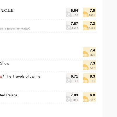
N.C.L.E.
6.64
7.9
38
1861
7.67
7.2
an, в титрах не указан)
2965
28499
7.4
373
 Show
7.3
517
а
/ The Travels of Jaimie
6.71
8.3
21
61
ted Palace
7.03
6.8
351
3157