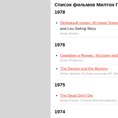
Список фильмов Милтон Па
1978
Любовный роман: История Элеон
and Lou Gehrig Story
Актер (Driver)
1976
Гриффин и Феникс: История лю
Актер (Professor)
The Demon and the Mummy
Актер: Хроника, В титрах не указан (Dr. Sa
1975
The Dead Don't Die
Актер (Frazier--Funeral Home Receptionist)
1974