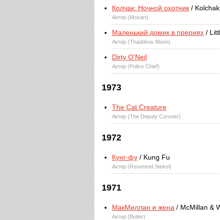
Колчак: Ночной охотник
/ Kolchak
Актер (Mozart)
Маленький домик в прериях
/ Lit
Актер (Thaddeus Moon)
Dirty O'Neil
Актер (Police Chief)
1973
The Cat Creature
Актер (The Deputy Coroner)
1972
Кунг-фу
/ Kung Fu
Актер (Reverend Stekel)
1971
МакМиллан и жена
/ McMillan & 
Актер (Butler)