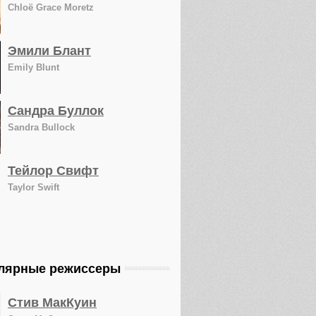
Chloë Grace Moretz
Эмили Блант
Emily Blunt
Сандра Буллок
Sandra Bullock
Тейлор Свифт
Taylor Swift
лярные режиссеры
Стив МакКуин