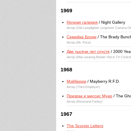
1969
Ночная галерея
/ Night Gallery
Актер (Old Lamplighter (segment 'Camera O
Семейка Брэди
/ The Brady Bunc
Актер (Mr. Price)
Две тысячи лет спустя
/ 2000 Yea
Актер (Man wearing Bowler Hat in TV Contr
1968
Мэйберри
/ Mayberry R.F.D.
Актер (Third Employer)
Призрак и миссис Муир
/ The Gho
Актер (Reverand Farley)
1967
The Scorpio Letters