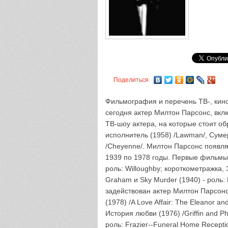
Поделиться
Фильмография и перечень ТВ-, кино
сегодня актер Милтон Парсонс, вкл
ТВ-шоу актера, на которые стоит о
исполнитель (1958) /Lawman/, Сумер
/Cheyenne/. Милтон Парсонс появляе
1939 по 1978 годы. Первые фильмы и 
роль: Willoughby; короткометражка, Э
Graham и Sky Murder (1940) - роль:
задействован актер Милтон Парсонс
(1978) /A Love Affair: The Eleanor a
История любви (1976) /Griffin and Ph
роль: Frazier--Funeral Home Receptio