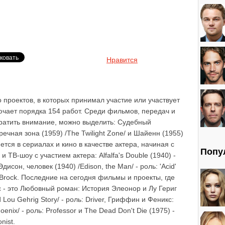
Нравится
 проектов, в которых принимал участие или участвует
ючает порядка 154 работ. Среди фильмов, передач и
братить внимание, можно выделить: Судебный
ечная зона (1959) /The Twilight Zone/ и Шайенн (1955)
тся в сериалах и кино в качестве актера, начиная с
Попу
ТВ-шоу с участием актера: Alfalfa's Double (1940) -
дисон, человек (1940) /Edison, the Man/ - роль: 'Acid'
 Brock. Последние на сегодня фильмы и проекты, где
 - это Любовный роман: История Элеонор и Лу Гериг
nd Lou Gehrig Story/ - роль: Driver, Гриффин и Феникс:
oenix/ - роль: Professor и The Dead Don't Die (1975) -
nist.