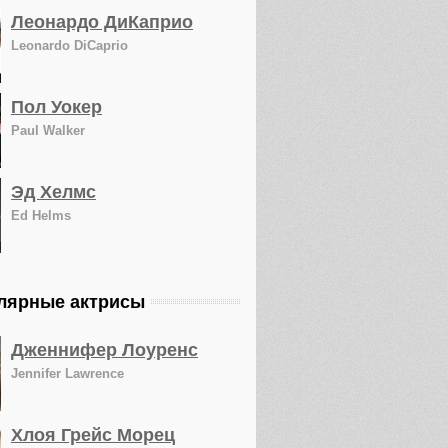
Леонардо ДиКаприо
Leonardo DiCaprio
Пол Уокер
Paul Walker
Эд Хелмс
Ed Helms
лярные актрисы
Дженнифер Лоуренс
Jennifer Lawrence
Хлоя Грейс Морец