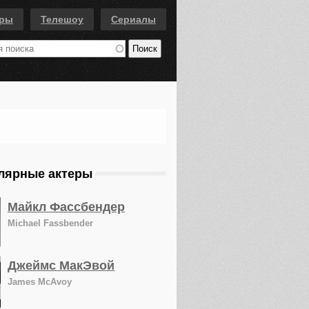
еры
Телешоу
Сериалы
лярные актеры
Майкл Фассбендер
Michael Fassbender
Джеймс МакЭвой
James McAvoy