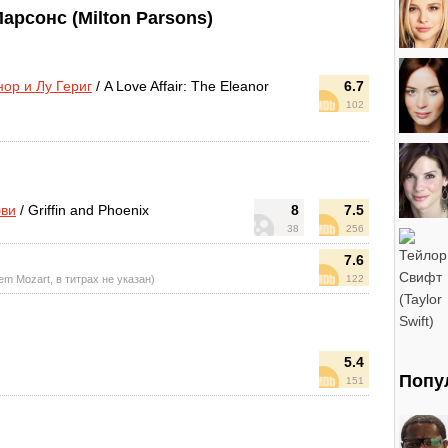
рсонс (Milton Parsons)
ор и Лу Гериг
/ A Love Affair: The Eleanor
6.7
102
бви
/ Griffin and Phoenix
8
7.5
38
256
7.6
lem Mozart, в титрах не указан)
122
5.4
Попу
151