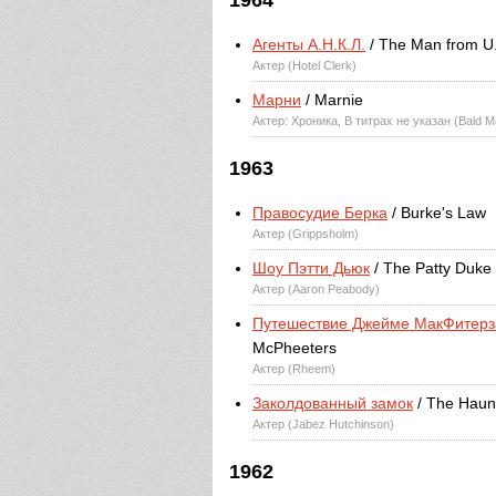
1964
Агенты А.Н.К.Л.
/ The Man from U.
Актер (Hotel Clerk)
Марни
/ Marnie
Актер: Хроника, В титрах не указан (Bald M
1963
Правосудие Берка
/ Burke's Law
Актер (Grippsholm)
Шоу Пэтти Дьюк
/ The Patty Duke
Актер (Aaron Peabody)
Путешествие Джейме МакФитерз
McPheeters
Актер (Rheem)
Заколдованный замок
/ The Haun
Актер (Jabez Hutchinson)
1962