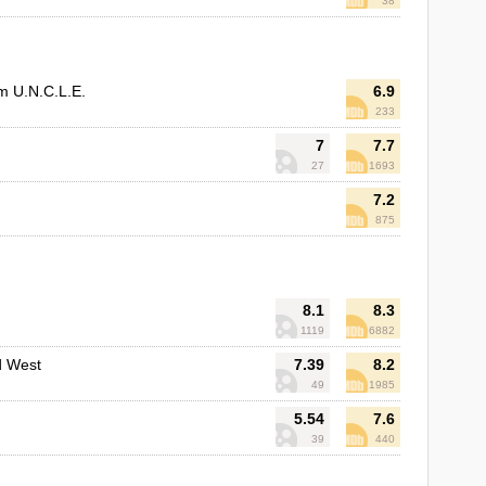
38
om U.N.C.L.E.
6.9
233
7
7.7
27
1693
7.2
875
8.1
8.3
1119
6882
d West
7.39
8.2
49
1985
5.54
7.6
39
440