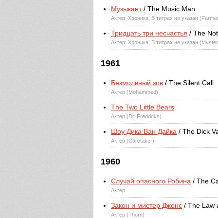
Музыкант
/ The Music Man
Актер: Хроника, В титрах не указан (Farmer
Тридцать три несчастья
/ The Not
Актер: Хроника, В титрах не указан (Myste
1961
Безмолвный зов
/ The Silent Call
Актер (Mohammed)
The Two Little Bears
Актер (Dr. Fredricks)
Шоу Дика Ван Дайка
/ The Dick 
Актер (Caretaker)
1960
Случай опасного Робина
/ The Ca
Актер
Закон и мистер Джонс
/ The Law 
Актер (Thorn)