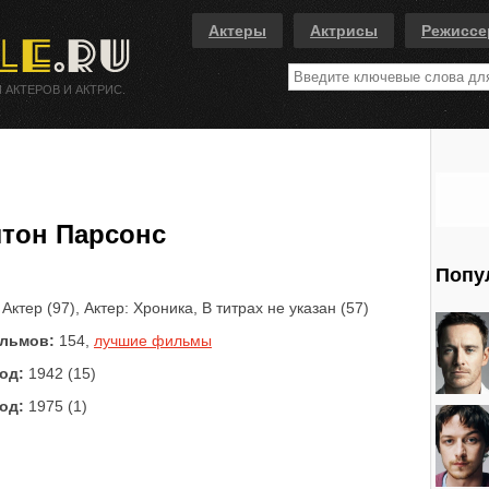
Актеры
Актрисы
Режисс
 АКТЕРОВ И АКТРИС.
тон Парсонс
Попу
Актер (97), Актер: Хроника, В титрах не указан (57)
льмов:
154,
лучшие фильмы
од:
1942 (15)
од:
1975 (1)