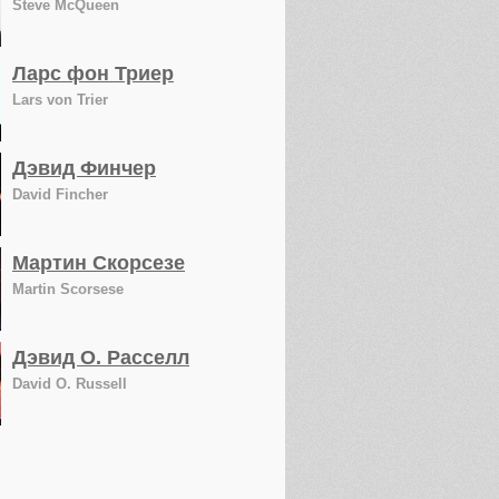
Steve McQueen
Ларс фон Триер
Lars von Trier
Дэвид Финчер
David Fincher
Мартин Скорсезе
Martin Scorsese
Дэвид О. Расселл
David O. Russell