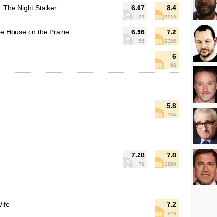
: The Night Stalker
6.67
8.4
23
2010
tle House on the Prairie
6.96
7.2
56
9385
6
92
5.8
184
7.28
7.8
79
2960
Wife
7.2
823