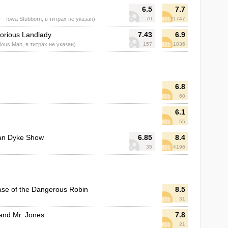
6.5
7.7
 - Iowa Stubborn, в титрах не указан)
70
11747
orious Landlady
7.43
6.9
rious Man, в титрах не указан)
157
1036
6.8
60
6.1
55
Van Dyke Show
6.85
8.4
35
4196
se of the Dangerous Robin
8.5
31
and Mr. Jones
7.8
21