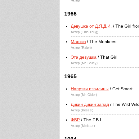
Актер
1966
Девушка от Д.Я.Д.И.
/ The Girl fr
Актер (Thin Thug)
Манкиз
/ The Monkees
Актер (Ralph)
Эта девушка
/ That Girl
Актер (Mr. Bailey)
1965
Напряги извилины
/ Get Smart
Актер (Mr. Obler)
Дикий дикий запад
/ The Wild Wil
Актер (Kessel)
ФБР
/ The F.B.I.
Актер (Minister)