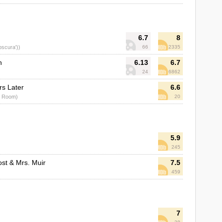
6.7
8
bscura'))
66
2335
h
6.13
6.7
24
6862
rs Later
6.6
ol Room)
20
5.9
245
st & Mrs. Muir
7.5
459
7