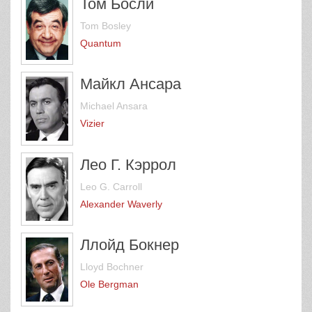
Том Босли
Tom Bosley
Quantum
Майкл Ансара
Michael Ansara
Vizier
Лео Г. Кэррол
Leo G. Carroll
Alexander Waverly
Ллойд Бокнер
Lloyd Bochner
Ole Bergman