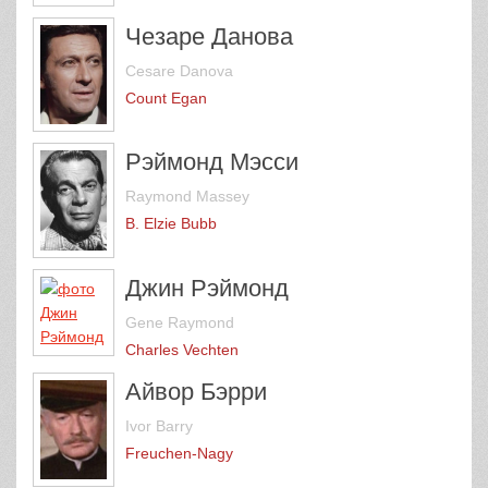
Чезаре Данова
Cesare Danova
Count Egan
Рэймонд Мэсси
Raymond Massey
B. Elzie Bubb
Джин Рэймонд
Gene Raymond
Charles Vechten
Айвор Бэрри
Ivor Barry
Freuchen-Nagy