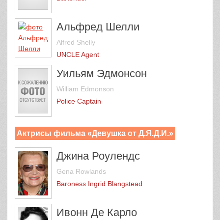
Альфред Шелли
Alfred Shelly
UNCLE Agent
Уильям Эдмонсон
William Edmonson
Police Captain
Актрисы фильма «Девушка от Д.Я.Д.И.»
Джина Роулендс
Gena Rowlands
Baroness Ingrid Blangstead
Ивонн Де Карло