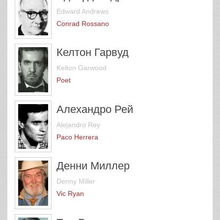
Edward Andrews
Conrad Rossano
Келтон Гарвуд
Kelton Garwood
Poet
Алехандро Рей
Alejandro Rey
Paco Herrera
Денни Миллер
Denny Miller
Vic Ryan