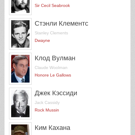
Sir Cecil Seabrook
Стэнли Клементс
Stanley Clements
Dwayne
Клод Вулман
Claude Woolman
Honore Le Gallows
Джек Кэссиди
Jack Cassidy
Rock Mussin
Ким Кахана