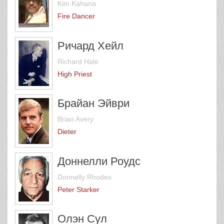
Kim Kahana
Fire Dancer
Ричард Хейл
Richard Hale
High Priest
Брайан Эйври
Brian Avery
Dieter
Доннелли Роудс
Donnelly Rhodes
Peter Starker
Олэн Сул