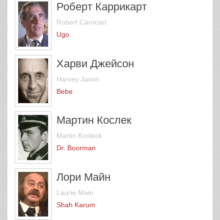
Роберт Каррикарт
Robert Carricart
Ugo
Харви Джейсон
Harvey Jason
Bebe
Мартин Кослек
Martin Kosleck
Dr. Boorman
Лори Майн
Laurie Main
Shah Karum