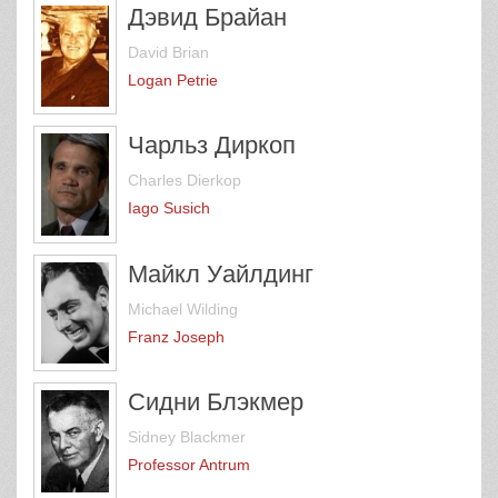
Дэвид Брайан
David Brian
Logan Petrie
Чарльз Диркоп
Charles Dierkop
Iago Susich
Майкл Уайлдинг
Michael Wilding
Franz Joseph
Сидни Блэкмер
Sidney Blackmer
Professor Antrum