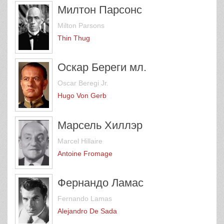
Милтон Парсонс
Milton Parsons
Thin Thug
Оскар Береги мл.
Oscar Beregi Jr.
Hugo Von Gerb
Марсель Хиллэр
Marcel Hillaire
Antoine Fromage
Фернандо Ламас
Fernando Lamas
Alejandro De Sada