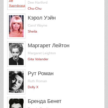
Dee Hartford
Chu-Chu
Кэрол Уэйн
Carol Wayne
Sheila
Маргарет Лейтон
Margaret Leighton
Gita Volander
Рут Роман
Ruth Roman
Dolly X
Бренда Бенет