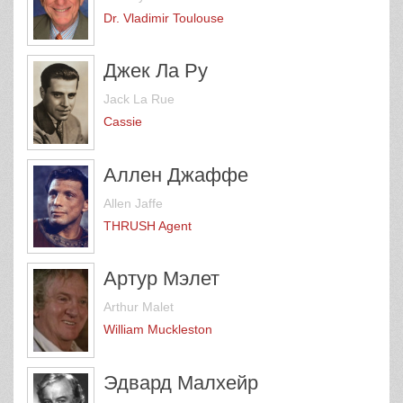
Dr. Vladimir Toulouse
Джек Ла Ру
Jack La Rue
Cassie
Аллен Джаффе
Allen Jaffe
THRUSH Agent
Артур Мэлет
Arthur Malet
William Muckleston
Эдвард Малхейр