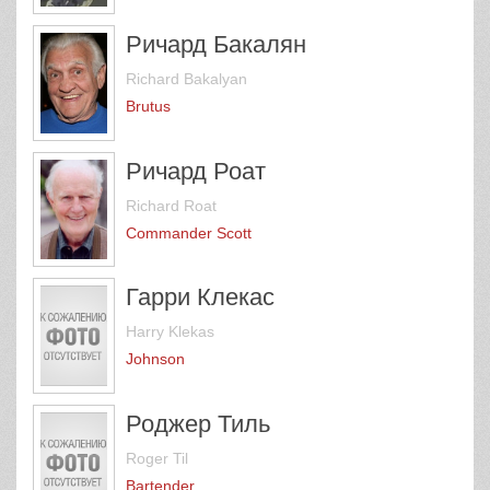
Ричард Бакалян
Richard Bakalyan
Brutus
Ричард Роат
Richard Roat
Commander Scott
Гарри Клекас
Harry Klekas
Johnson
Роджер Тиль
Roger Til
Bartender