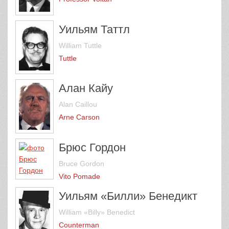
Уильям Таттл
William Tuttle
Tuttle
Алан Кайу
Alan Caillou
Arne Carson
Брюс Гордон
Bruce Gordon
Vito Pomade
Уильям «Билли» Бенедикт
William «Billy» Benedict
Counterman