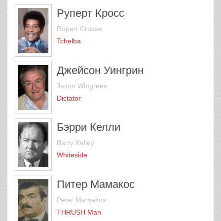
Руперт Кросс
Rupert Crosse
Tchelba
Джейсон Уингрин
Jason Wingreen
Dictator
Бэрри Келли
Barry Kelley
Whiteside
Питер Мамакос
Peter Mamakos
THRUSH Man