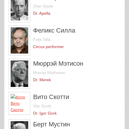
Olan Soule
Dr. Apella
Феликс Силла
Felix Silla
Circus performer
Мюррэй Мэтисон
Murray Matheson
Dr. Merek
Вито Скотти
Vito Scotti
Dr. Igor Gork
Берт Мустин