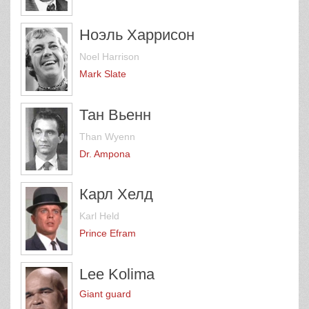
Ноэль Харрисон
Noel Harrison
Mark Slate
Тан Вьенн
Than Wyenn
Dr. Ampona
Карл Хелд
Karl Held
Prince Efram
Lee Kolima
Giant guard