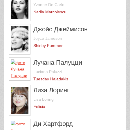
Yvonne De Carlo
Nadia Marcolescu
Джойс Джеймисон
Joyce Jameson
Shirley Fummer
Лучана Палуцци
Luciana Paluzzi
Tuesday Hajadakis
Лиза Лоринг
Lisa Loring
Felicia
Ди Хартфорд