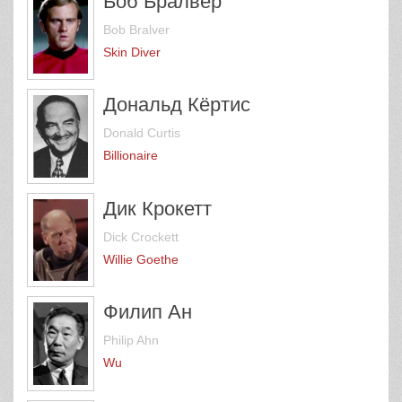
Боб Бралвер
Bob Bralver
Skin Diver
Дональд Кёртис
Donald Curtis
Billionaire
Дик Крокетт
Dick Crockett
Willie Goethe
Филип Ан
Philip Ahn
Wu