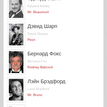
Edward Ashley
Mr. Beaumont
Дэвид Шарп
David Sharpe
Peon
Бернард Фокс
Bernard Fox
Rodney Babcock
Лэйн Брэдфорд
Lane Bradford
Mr. Bruno