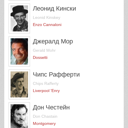
Леонид Кински
Leonid Kinskey
Enzo Cannaloni
Джералд Мор
Gerald Mohr
Dossetti
Чипс Рафферти
Chips Rafferty
Liverpool 'Enry
Дон Честейн
Don Chastain
Montgomery