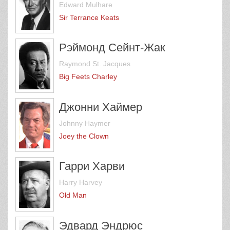
Edward Mulhare
Sir Terrance Keats
Рэймонд Сейнт-Жак
Raymond St. Jacques
Big Feets Charley
Джонни Хаймер
Johnny Haymer
Joey the Clown
Гарри Харви
Harry Harvey
Old Man
Эдвард Эндрюс