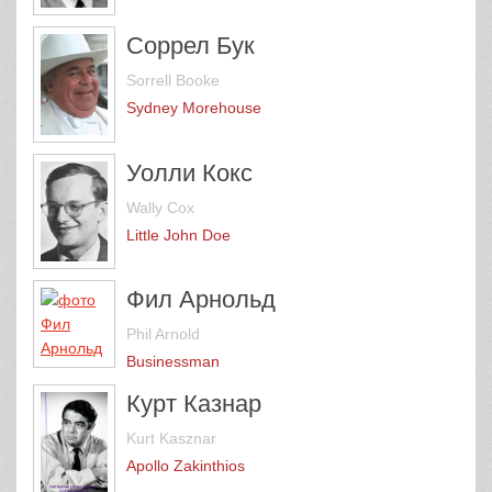
Соррел Бук
Sorrell Booke
Sydney Morehouse
Уолли Кокс
Wally Cox
Little John Doe
Фил Арнольд
Phil Arnold
Businessman
Курт Казнар
Kurt Kasznar
Apollo Zakinthios