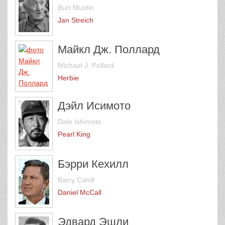
Burt Mustin
Jan Streich
Майкл Дж. Поллард
Michael J. Pollard
Herbie
Дэйл Исимото
Dale Ishimoto
Pearl King
Бэрри Кехилл
Barry Cahill
Daniel McCall
Эдвард Эшли