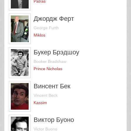
Patras
Джордж Ферт
George Furth
Miklos
Букер Брэдшоу
Booker Bradshaw
Prince Nicholas
Винсент Бек
Vincent Beck
Kassim
Виктор Буоно
Victor Buono