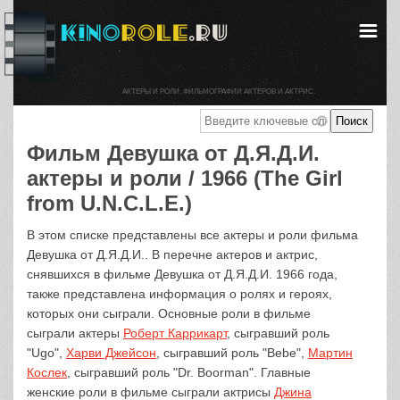
АКТЕРЫ И РОЛИ. ФИЛЬМОГРАФИИ АКТЕРОВ И АКТРИС.
Фильм Девушка от Д.Я.Д.И.
актеры и роли / 1966 (The Girl
from U.N.C.L.E.)
В этом списке представлены все актеры и роли фильма
Девушка от Д.Я.Д.И.. В перечне актеров и актрис,
снявшихся в фильме Девушка от Д.Я.Д.И. 1966 года,
также представлена информация о ролях и героях,
которых они сыграли. Основные роли в фильме
сыграли актеры
Роберт Каррикарт
, сыгравший роль
"Ugo",
Харви Джейсон
, сыгравший роль "Bebe",
Мартин
Кослек
, сыгравший роль "Dr. Boorman". Главные
женские роли в фильме сыграли актрисы
Джина