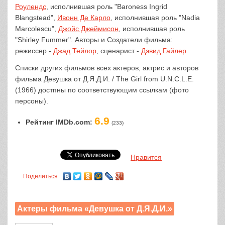
Роулендс
, исполнившая роль "Baroness Ingrid
Blangstead",
Ивонн Де Карло
, исполнившая роль "Nadia
Marcolescu",
Джойс Джеймисон
, исполнившая роль
"Shirley Fummer". Авторы и Создатели фильма:
режиссер -
Джад Тейлор
, сценарист -
Дэвид Гайлер
.
Списки других фильмов всех актеров, актрис и авторов
фильма Девушка от Д.Я.Д.И. / The Girl from U.N.C.L.E.
(1966) достпны по соответствующим ссылкам (фото
персоны).
6.9
Рейтинг IMDb.com:
(233)
Нравится
Поделиться
Актеры фильма «Девушка от Д.Я.Д.И.»