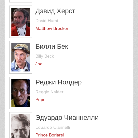
Дэвид Херст
David Hurst
Matthew Brecker
Билли Бек
Billy Beck
Joe
Реджи Нолдер
Reggie Nalder
Pepe
Эдуардо Чианнелли
Eduardo Ciannelli
Prince Boriarsi