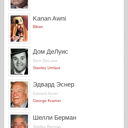
Kanan Awni
Biban
Дом ДеЛуис
Dom DeLuise
Stanley Umlaut
Эдвард Эснер
Edward Asner
George Kramer
Шелли Берман
Shelley Berman