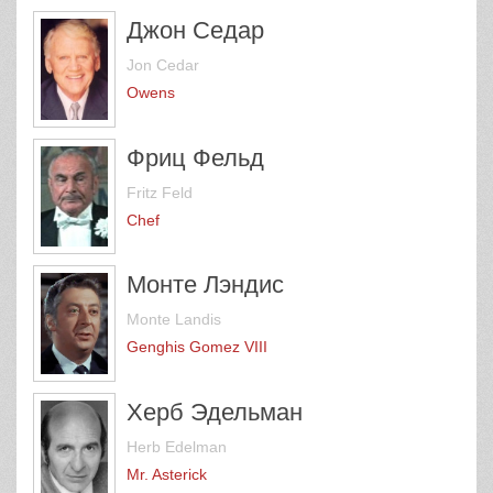
Джон Седар
Jon Cedar
Owens
Фриц Фельд
Fritz Feld
Chef
Монте Лэндис
Monte Landis
Genghis Gomez VIII
Херб Эдельман
Herb Edelman
Mr. Asterick