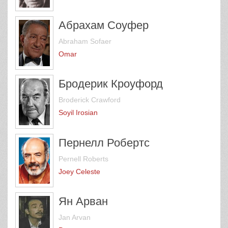
Абрахам Соуфер
Abraham Sofaer
Omar
Бродерик Кроуфорд
Broderick Crawford
Soyil Irosian
Пернелл Робертс
Pernell Roberts
Joey Celeste
Ян Арван
Jan Arvan