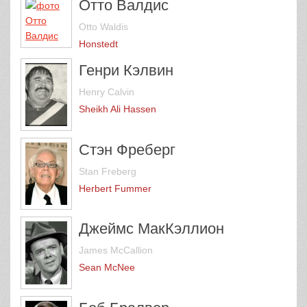
Отто Валдис
Otto Waldis
Honstedt
Генри Кэлвин
Henry Calvin
Sheikh Ali Hassen
Стэн Фреберг
Stan Freberg
Herbert Fummer
Джеймс МакКэллион
James McCallion
Sean McNee