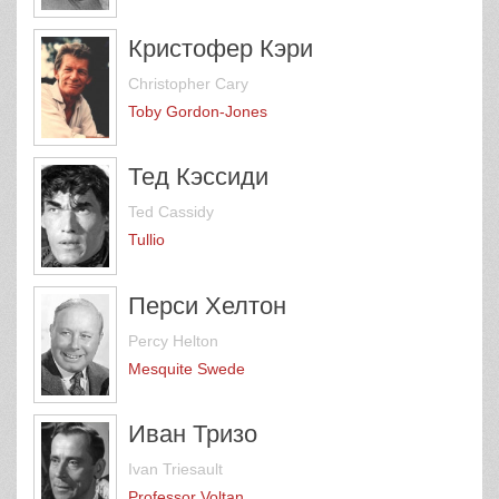
Кристофер Кэри
Christopher Cary
Toby Gordon-Jones
Тед Кэссиди
Ted Cassidy
Tullio
Перси Хелтон
Percy Helton
Mesquite Swede
Иван Тризо
Ivan Triesault
Professor Voltan