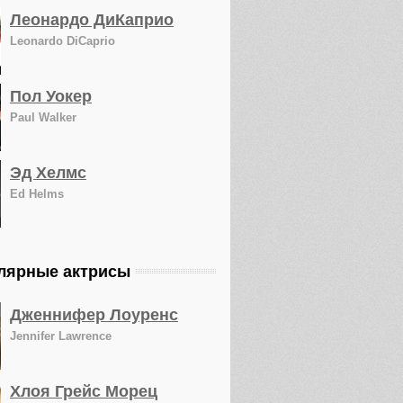
Леонардо ДиКаприо
Leonardo DiCaprio
Пол Уокер
Paul Walker
Эд Хелмс
Ed Helms
лярные актрисы
Дженнифер Лоуренс
Jennifer Lawrence
Хлоя Грейс Морец