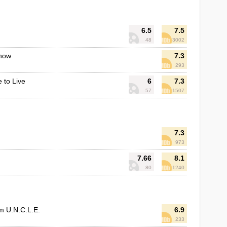
6.5
7.5
48
3002
Show
7.3
293
e to Live
6
7.3
57
1507
7.3
973
7.66
8.1
80
1240
om U.N.C.L.E.
6.9
233