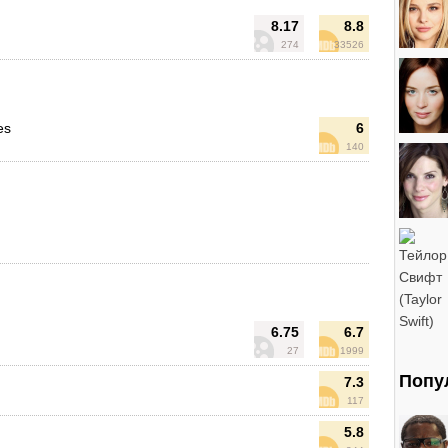
8.17
8.8
274
33526
es
6
140
6.75
6.7
27
1999
Попу
7.3
117
5.8