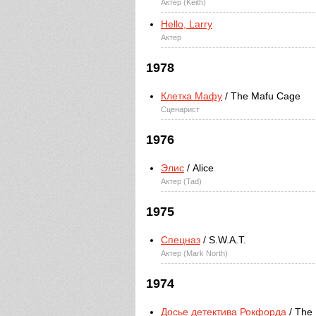
Актер (Keith)
Hello, Larry
Актер
1978
Клетка Мафу
/ The Mafu Cage
Сценарист
1976
Элис
/ Alice
Актер (Tad)
1975
Спецназ
/ S.W.A.T.
Актер (Mark North)
1974
Досье детектива Рокфорда
/ The 