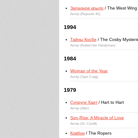
Западное крыло
/ The West Wing
Актер (Reporter #2)
1994
Тайны Косби
/ The Cosby Mysteri
Актер (Robert the Handyman)
1984
Woman of the Year
Актер (Sam Craig)
1979
Супруги Харт
/ Hart to Hart
Актер (Alan)
Son-Rise: A Miracle of Love
Актер (Dr. Corelli)
Ковбои
/ The Ropers