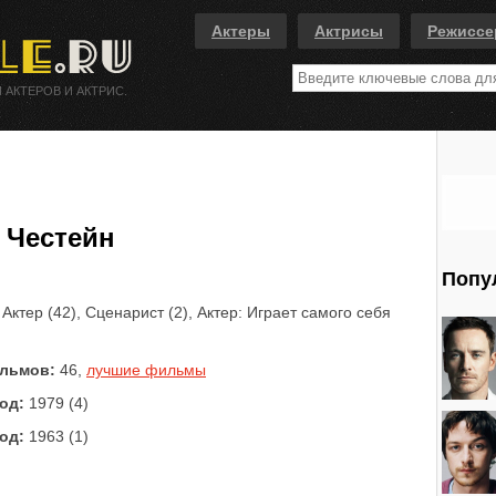
Актеры
Актрисы
Режисс
 АКТЕРОВ И АКТРИС.
 Честейн
Попу
Актер (42), Сценарист (2), Актер: Играет самого себя
льмов:
46,
лучшие фильмы
од:
1979 (4)
од:
1963 (1)