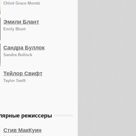
Chloë Grace Moretz
Эмили Блант
Emily Blunt
Сандра Буллок
Sandra Bullock
Тейлор Свифт
Taylor Swift
лярные режиссеры
Стив МакКуин