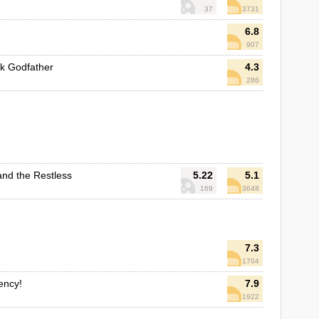
37
3731
6.8
907
ck Godfather
4.3
286
nd the Restless
5.22
5.1
169
3648
7.3
1704
ency!
7.9
1922