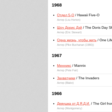
1968
Отдел 5-O
/ Hawaii Five-O
Актер (Lou Horton)
Шоу Дорис Дэй
/ The Doris Day 
Актер (Eric Stewart)
Одна жизнь, чтобы жить
/ One Lif
Актер (Pike Buchanan (1980))
1967
Менникс
/ Mannix
Актер (Pete Fair)
Захватчики
/ The Invaders
Актер (Blake)
1966
Девушка от Д.Я.Д.И.
/ The Girl fr
Актер (Montgomery)