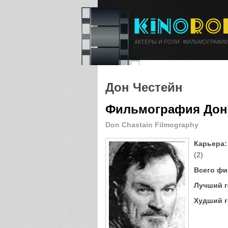
АКТЕРЫ И РОЛИ. ФИЛЬМОГРАФИИ
Дон Честейн
Фильмография Дон
Don Chastain Filmography
Карьера:
(2)
Всего фи
Лучший г
Худший г