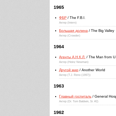
1965
ФБР
/ The F.B.I.
Актер (Intern)
Большая долина
/ The Big Valley
Актер (Crowder)
1964
Агенты А.Н.К.Л.
/ The Man from U.
Актер (Heinz Newman)
Другой мир
/ Another World
Актер (T.J. Reno (1997))
1963
Главный госпиталь
/ General Hosp
Актер (Dr. Tom Baldwin, Sr. #2)
1962