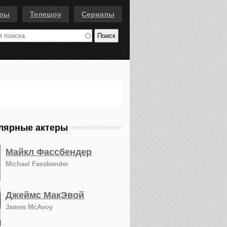
еры
Телешоу
Сериалы
лярные актеры
Майкл Фассбендер
Michael Fassbender
Джеймс МакЭвой
James McAvoy