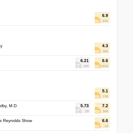
6.9
935
ny
4.3
394
6.21
6.6
105
1654
5.1
159
lby, M.D.
5.73
7.2
29
568
e Reynolds Show
6.6
19