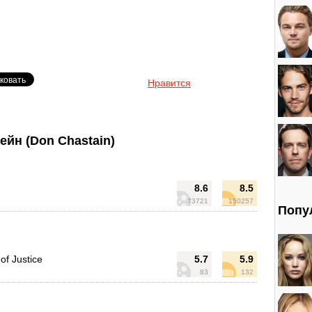
Нравится
йн (Don Chastain)
8.6
8.5
73721
150257
Попу
of Justice
5.7
5.9
83
132