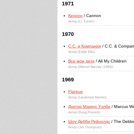
1971
Кеннон
/ Cannon
Актер (Lt. Turner)
1970
С.С. и Компания
/ C.C. & Compa
Актер (Eddie Ellis)
Все мои дети
/ All My Children
Актер (Warren Barclay (1984))
1969
Flareup
Актер (Lieutenant Manion)
Доктор Маркус Уэлби
/ Marcus We
Актер (Doug Preston)
Шоу Дебби Рейнолдс
/ The Debbi
Актер (Jim Thompson)