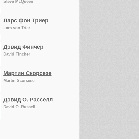
Steve McQueen
Ларс фон Триер
Lars von Trier
Дэвид Финчер
David Fincher
Мартин Скорсезе
Martin Scorsese
Дэвид О. Расселл
David O. Russell