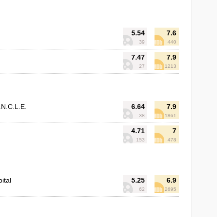
5.54
7.6
39
440
7.47
7.9
27
1213
N.C.L.E.
6.64
7.9
38
1861
4.71
7
153
478
ital
5.25
6.9
62
2695