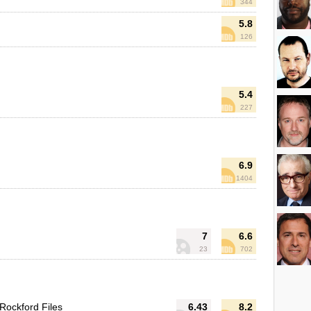
344
5.8
126
5.4
227
6.9
1404
7
6.6
23
702
Rockford Files
6.43
8.2