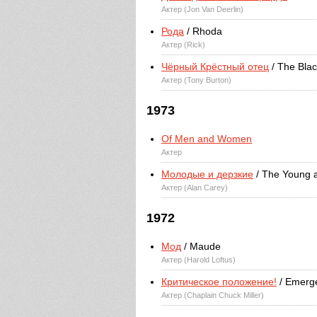
Актер (Jon Van Deerlin)
Рода
/ Rhoda
Актер (Rick)
Чёрный Крёстный отец
/ The Bla
Актер (Tony Burton)
1973
Of Men and Women
Актер
Молодые и дерзкие
/ The Young a
Актер (Alan Carey)
1972
Мод
/ Maude
Актер (Harold Loftus)
Критическое положение!
/ Emerg
Актер (Chaplain Chuck Miller)