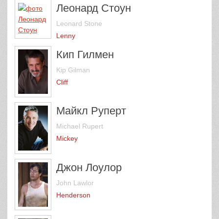
Леонард Стоун
Leonard Stone
Lenny
Кип Гилмен
Kip Gilman
Cliff
Майкл Руперт
Michael Rupert
Mickey
Джон Лоулор
John Lawlor
Henderson