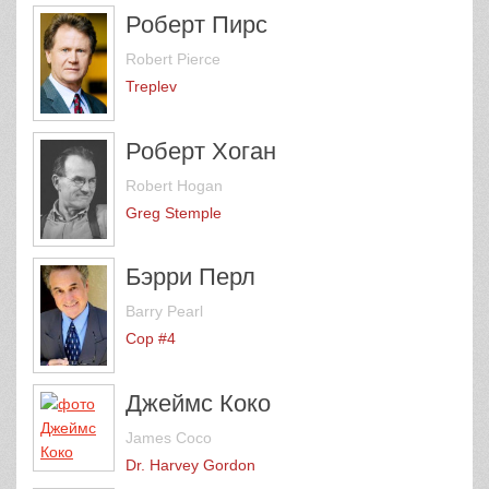
Роберт Пирс
Robert Pierce
Treplev
Роберт Хоган
Robert Hogan
Greg Stemple
Бэрри Перл
Barry Pearl
Cop #4
Джеймс Коко
James Coco
Dr. Harvey Gordon