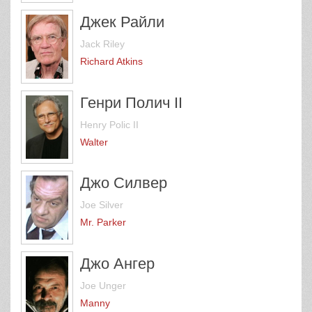
Джек Райли
Jack Riley
Richard Atkins
Генри Полич II
Henry Polic II
Walter
Джо Силвер
Joe Silver
Mr. Parker
Джо Ангер
Joe Unger
Manny