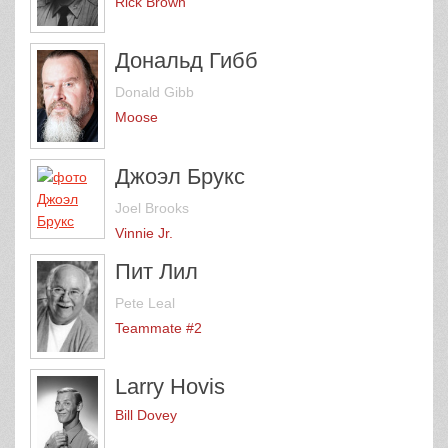
Rick Brown
Дональд Гибб
Donald Gibb
Moose
Джоэл Брукс
Joel Brooks
Vinnie Jr.
Пит Лил
Pete Leal
Teammate #2
Larry Hovis
Bill Dovey