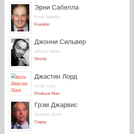
Эрни Сабелла
Ernie Sabella
Franklin
Джонни Сильвер
Johnny Silver
Shorty
Джастин Лорд
Justin Lord
Produce Man
Грэм Джарвис
Graham Jarvis
Cappy