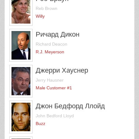
Reb Brown
Willy
Ричард Дикон
Richard Deacon
R.J. Meyerson
Джерри Хауснер
Jerry Hausner
Male Customer #1
Джон Бедфорд Ллойд
John Bedford Lloyd
Buzz