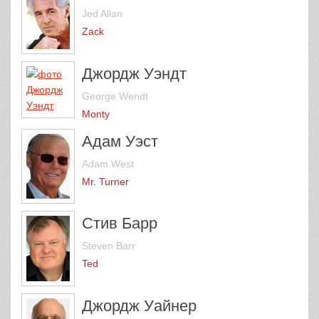
Jed Allan
Zack
Джордж Уэндт
George Wendt
Monty
Адам Уэст
Adam West
Mr. Turner
Стив Барр
Steven Barr
Ted
Джордж Уайнер