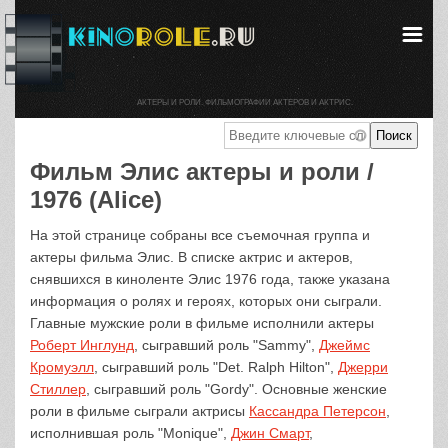
АКТЕРЫ И РОЛИ. ФИЛЬМОГРАФИИ АКТЕРОВ И АКТРИС.
Фильм Элис актеры и роли /
1976 (Alice)
На этой странице собраны все съемочная группа и
актеры фильма Элис. В списке актрис и актеров,
снявшихся в киноленте Элис 1976 года, также указана
информация о ролях и героях, которых они сыграли.
Главные мужские роли в фильме исполнили актеры
Роберт Инглунд
, сыгравший роль "Sammy",
Джеймс
Кромуэлл
, сыгравший роль "Det. Ralph Hilton",
Джерри
Стиллер
, сыгравший роль "Gordy". Основные женские
роли в фильме сыграли актрисы
Кассандра Петерсон
,
исполнившая роль "Monique",
Джин Смарт
,