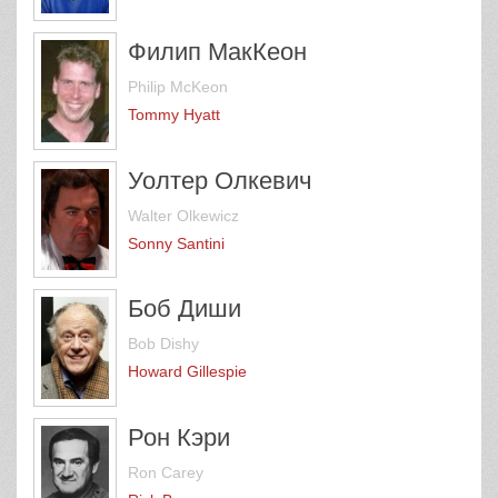
Филип МакКеон
Philip McKeon
Tommy Hyatt
Уолтер Олкевич
Walter Olkewicz
Sonny Santini
Боб Диши
Bob Dishy
Howard Gillespie
Рон Кэри
Ron Carey