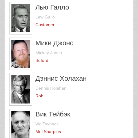
Лью Галло
Lew Gallo
Customer
Мики Джонс
Mickey Jones
Buford
Дэннис Холахан
Dennis Holahan
Rob
Вик Тейбэк
Vic Tayback
Mel Sharples