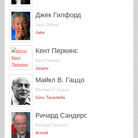
Джек Гилфорд
Jack Gilford
Jake
Кент Перкинс
Kent Perkins
Jasper
Майкл В. Гаццо
Michael V. Gazzo
Gino Tarantella
Ричард Сандерс
Richard Sanders
Arnold