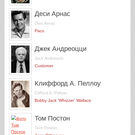
Деси Арнас
Desi Arnaz
Paco
Джек Андреоцци
Jack Andreozzi
Customer
Клиффорд А. Пеллоу
Clifford A. Pellow
Bobby Jack 'Whizzer' Wallace
Том Постон
Tom Poston