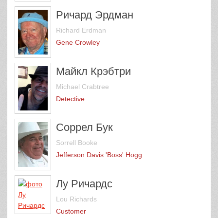
Ричард Эрдман
Richard Erdman
Gene Crowley
Майкл Крэбтри
Michael Crabtree
Detective
Соррел Бук
Sorrell Booke
Jefferson Davis 'Boss' Hogg
Лу Ричардс
Lou Richards
Customer