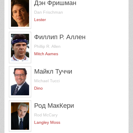
Дэн Фришман
Dan Frischman
Lester
Филлип Р. Аллен
Phillip R. Allen
Mitch Aames
Майкл Туччи
Michael Tucci
Dino
Род МакКери
Rod McCary
Langley Moss