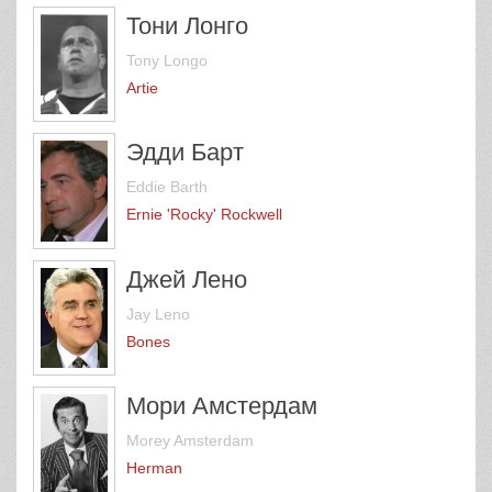
Тони Лонго
Tony Longo
Artie
Эдди Барт
Eddie Barth
Ernie 'Rocky' Rockwell
Джей Лено
Jay Leno
Bones
Мори Амстердам
Morey Amsterdam
Herman