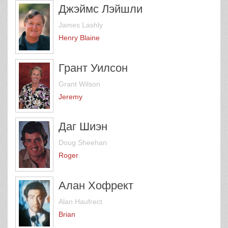
Джэймс Лэйшли
James Lashly
Henry Blaine
Грант Уилсон
Grant Wilson
Jeremy
Даг Шиэн
Doug Sheehan
Roger
Алан Хофрект
Alan Haufrect
Brian