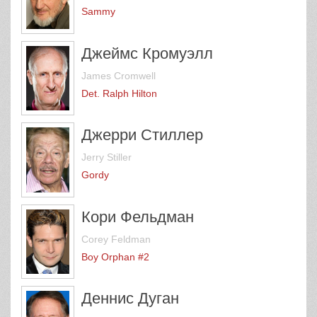
Sammy
Джеймс Кромуэлл
James Cromwell
Det. Ralph Hilton
Джерри Стиллер
Jerry Stiller
Gordy
Кори Фельдман
Corey Feldman
Boy Orphan #2
Деннис Дуган