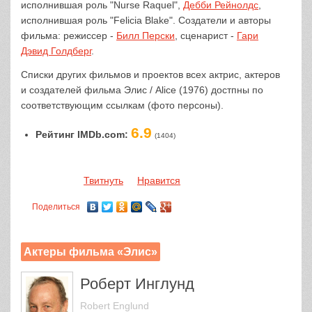
исполнившая роль "Nurse Raquel",
Дебби Рейнолдс
,
исполнившая роль "Felicia Blake". Создатели и авторы
фильма: режиссер -
Билл Перски
, сценарист -
Гари
Дэвид Голдберг
.
Списки других фильмов и проектов всех актрис, актеров
и создателей фильма Элис / Alice (1976) достпны по
соответствующим ссылкам (фото персоны).
6.9
Рейтинг IMDb.com:
(1404)
Твитнуть
Нравится
Поделиться
Актеры фильма «Элис»
Роберт Инглунд
Robert Englund