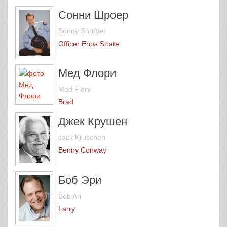
Сонни Шроер
Sonny Shroyer
Officer Enos Strate
Мед Флори
Med Flory
Brad
Джек Крушен
Jack Kruschen
Benny Conway
Боб Эри
Bob Ari
Larry