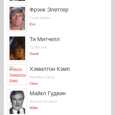
Фрэнк Элеттер
Frank Aletter
Eric
Ти Митчелл
Ty Mitchell
David
Хэмилтон Кэмп
Hamilton Camp
Clem
Майкл Гудвин
Michael Goodwin
Willie