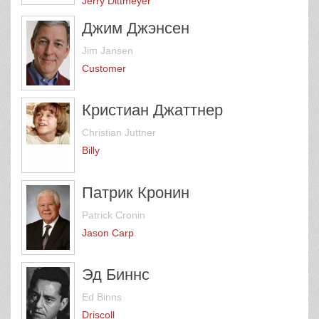
Jerry Dittmeyer
Джим Джэнсен
Jim Jansen
Customer
Кристиан Джаттнер
Christian Juttner
Billy
Патрик Кронин
Patrick Cronin
Jason Carp
Эд Биннс
Ed Binns
Driscoll