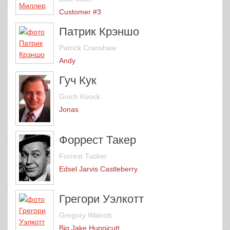
Customer #3
Патрик Крэншо
Patrick Cranshaw
Andy
Гуч Кук
Guich Koock
Jonas
Форрест Такер
Forrest Tucker
Edsel Jarvis Castleberry
Грегори Уэлкотт
Gregory Walcott
Big Jake Hunnicutt