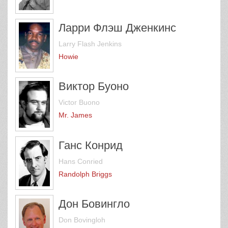
Ларри Флэш Дженкинс
Larry Flash Jenkins
Howie
Виктор Буоно
Victor Buono
Mr. James
Ганс Конрид
Hans Conried
Randolph Briggs
Дон Бовингло
Don Bovingloh