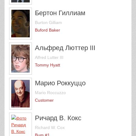
Бертон Гиллиам
Burton Gilliam
Buford Baker
Альфред Люттер III
Alfred Lutter III
Tommy Hyatt
Марио Роккуццо
Mario Roccuzzo
Customer
Ричард В. Кокс
Richard W. Cox
Bum #1