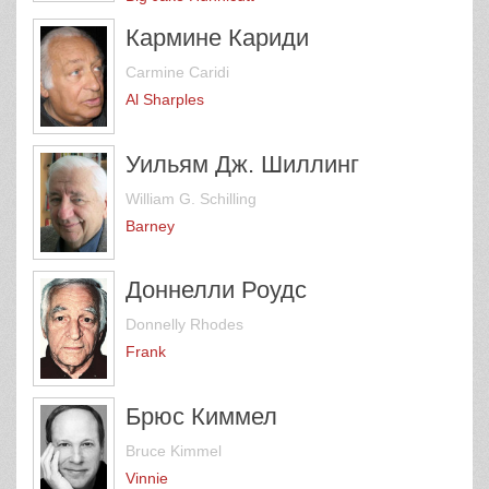
Кармине Кариди
Carmine Caridi
Al Sharples
Уильям Дж. Шиллинг
William G. Schilling
Barney
Доннелли Роудс
Donnelly Rhodes
Frank
Брюс Киммел
Bruce Kimmel
Vinnie