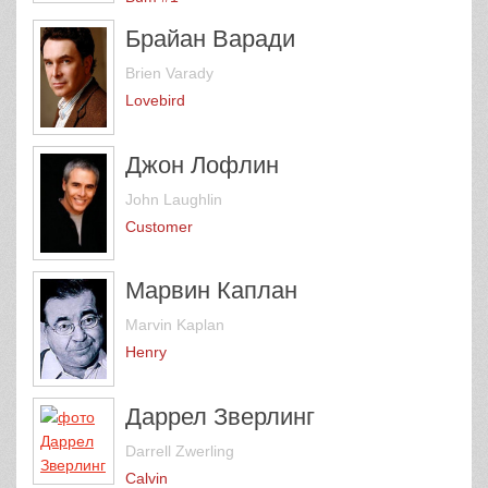
Брайан Варади
Brien Varady
Lovebird
Джон Лофлин
John Laughlin
Customer
Марвин Каплан
Marvin Kaplan
Henry
Даррел Зверлинг
Darrell Zwerling
Calvin