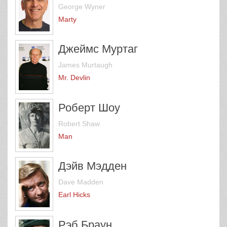
George Wyner
Marty
Джеймс Муртаг
James Murtaugh
Mr. Devlin
Роберт Шоу
Robert Shaw
Man
Дэйв Мэдден
Dave Madden
Earl Hicks
Рэб Браун