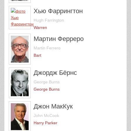
Хью Фаррингтон
Hugh Farrington
Warren
Мартин Ферреро
Martin Ferrero
Bart
Джордж Бёрнс
George Burns
George Burns
Джон МакКук
John McCook
Harry Parker