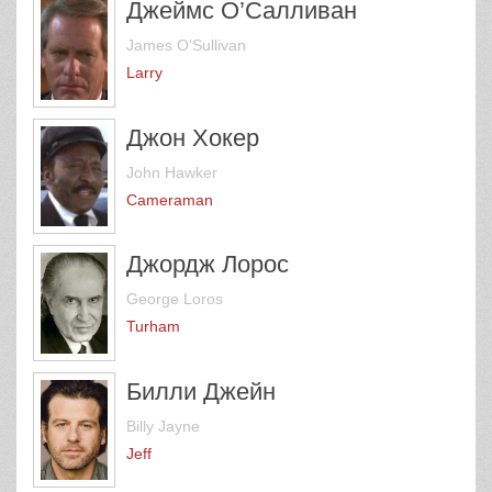
Джеймс О’Салливан
James O'Sullivan
Larry
Джон Хокер
John Hawker
Cameraman
Джордж Лорос
George Loros
Turham
Билли Джейн
Billy Jayne
Jeff