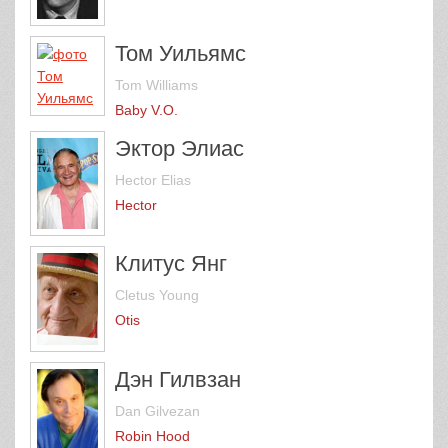
Том Уильямс
Tom Williams
Baby V.O.
Эктор Элиас
Hector Elias
Hector
Клитус Янг
Cletus Young
Otis
Дэн Гилвзан
Dan Gilvezan
Robin Hood