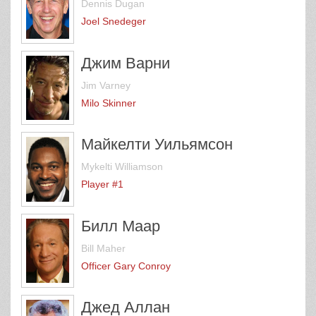
Dennis Dugan
Joel Snedeger
Джим Варни
Jim Varney
Milo Skinner
Майкелти Уильямсон
Mykelti Williamson
Player #1
Билл Маар
Bill Maher
Officer Gary Conroy
Джед Аллан