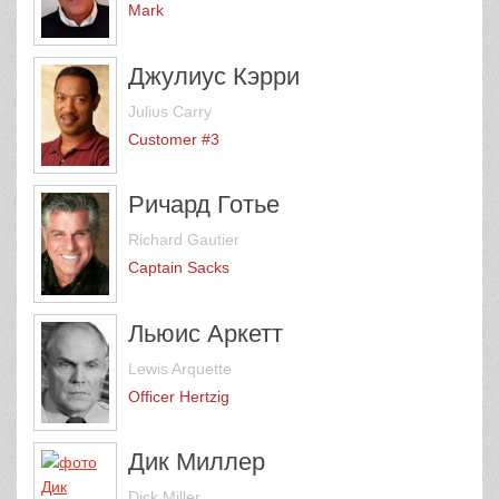
Mark
Джулиус Кэрри
Julius Carry
Customer #3
Ричард Готье
Richard Gautier
Captain Sacks
Льюис Аркетт
Lewis Arquette
Officer Hertzig
Дик Миллер
Dick Miller