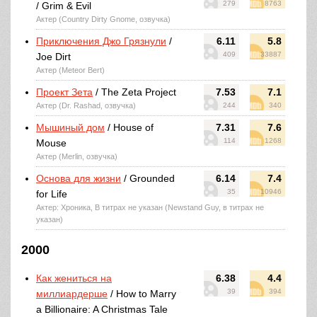
279
8763
/ Grim & Evil
Актер (Country Dirty Gnome, озвучка)
Приключения Джо Грязнули
/
6.11
5.8
409
33887
Joe Dirt
Актер (Meteor Bert)
Проект Зета
/ The Zeta Project
7.53
7.1
Актер (Dr. Rashad, озвучка)
244
340
Мышиный дом
/ House of
7.31
7.6
114
1268
Mouse
Актер (Merlin, озвучка)
Основа для жизни
/ Grounded
6.14
7.4
35
10946
for Life
Актер: Хроника, В титрах не указан (Newstand Guy, в титрах не
указан)
2000
Как жениться на
6.38
4.4
39
394
миллиардерше
/ How to Marry
a Billionaire: A Christmas Tale