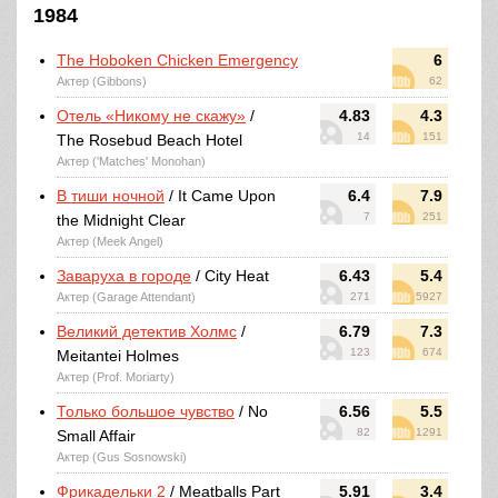
1984
The Hoboken Chicken Emergency
6
Актер (Gibbons)
62
Отель «Никому не скажу»
/
4.83
4.3
14
151
The Rosebud Beach Hotel
Актер ('Matches' Monohan)
В тиши ночной
/ It Came Upon
6.4
7.9
7
251
the Midnight Clear
Актер (Meek Angel)
Заваруха в городе
/ City Heat
6.43
5.4
Актер (Garage Attendant)
271
5927
Великий детектив Холмс
/
6.79
7.3
123
674
Meitantei Holmes
Актер (Prof. Moriarty)
Только большое чувство
/ No
6.56
5.5
82
1291
Small Affair
Актер (Gus Sosnowski)
Фрикадельки 2
/ Meatballs Part
5.91
3.4