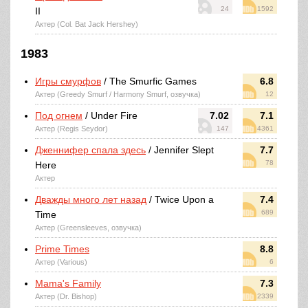
24
1592
II
Актер (Col. Bat Jack Hershey)
1983
Игры смурфов
/ The Smurfic Games
6.8
Актер (Greedy Smurf / Harmony Smurf, озвучка)
12
Под огнем
/ Under Fire
7.02
7.1
Актер (Regis Seydor)
147
4361
Дженнифер спала здесь
/ Jennifer Slept
7.7
78
Here
Актер
Дважды много лет назад
/ Twice Upon a
7.4
689
Time
Актер (Greensleeves, озвучка)
Prime Times
8.8
Актер (Various)
6
Mama's Family
7.3
Актер (Dr. Bishop)
2339