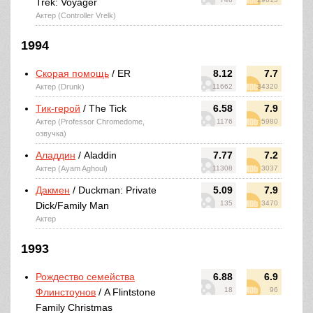
Trek: Voyager
Актер (Controller Vrelk)
1994
Скорая помощь
/ ER
8.12
7.7
Актер (Drunk)
11662
34320
Тик-герой
/ The Tick
6.58
7.9
Актер (Professor Chromedome,
1176
5980
озвучка)
Аладдин
/ Aladdin
7.77
7.2
Актер (Ayam Aghoul)
11308
3037
Дакмен
/ Duckman: Private
5.09
7.9
135
3470
Dick/Family Man
Актер
1993
Рождество семейства
6.88
6.9
18
96
Флинстоунов
/ A Flintstone
Family Christmas