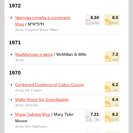
1972
Чертова служба в госпитале
8.34
8.5
3490
25070
Мэш
/ M*A*S*H
Актер (Corporal 'Boots' Miller)
1971
МакМиллан и жена
/ McMillan & Wife
7.2
Актер
823
1970
Cockeyed Cowboys of Calico County
6.2
Актер (Mr. Fowler)
262
Make Room for Granddaddy
6.4
Актер (Director)
19
Мэри Тайлер Мур
/ Mary Tyler
7.21
8.2
35
3376
Moore
Актер (Eric Matthews)