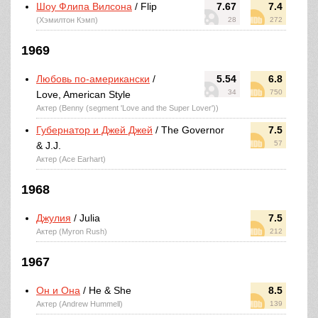
Шоу Флипа Вилсона
/ Flip
7.67
7.4
(Хэмилтон Кэмп)
28
272
1969
Любовь по-американски
/
5.54
6.8
34
750
Love, American Style
Актер (Benny (segment 'Love and the Super Lover'))
Губернатор и Джей Джей
/ The Governor
7.5
57
& J.J.
Актер (Ace Earhart)
1968
Джулия
/ Julia
7.5
Актер (Myron Rush)
212
1967
Он и Она
/ He & She
8.5
Актер (Andrew Hummell)
139