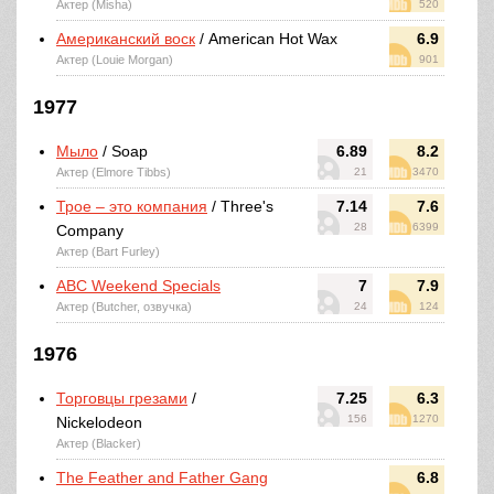
Актер (Misha)
520
Американский воск
/ American Hot Wax
6.9
Актер (Louie Morgan)
901
1977
Мыло
/ Soap
6.89
8.2
Актер (Elmore Tibbs)
21
3470
Трое – это компания
/ Three's
7.14
7.6
28
6399
Company
Актер (Bart Furley)
ABC Weekend Specials
7
7.9
Актер (Butcher, озвучка)
24
124
1976
Торговцы грезами
/
7.25
6.3
156
1270
Nickelodeon
Актер (Blacker)
The Feather and Father Gang
6.8