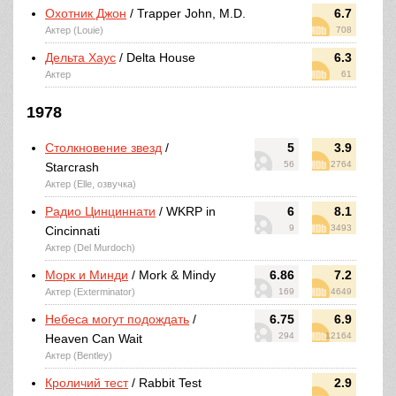
Охотник Джон
/ Trapper John, M.D.
6.7
Актер (Louie)
708
Дельта Хаус
/ Delta House
6.3
Актер
61
1978
Столкновение звезд
/
5
3.9
56
2764
Starcrash
Актер (Elle, озвучка)
Радио Цинциннати
/ WKRP in
6
8.1
9
3493
Cincinnati
Актер (Del Murdoch)
Морк и Минди
/ Mork & Mindy
6.86
7.2
Актер (Exterminator)
169
4649
Небеса могут подождать
/
6.75
6.9
294
12164
Heaven Can Wait
Актер (Bentley)
Кроличий тест
/ Rabbit Test
2.9