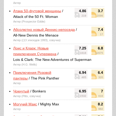
Актер
Атака 50-футовой женщины
/
4.86
3.7
219
2096
Attack of the 50 Ft. Woman
Актер (Prospector Eddie)
Абсолютно новый Деннис-непоседа
/
7.4
17
All-New Dennis the Menace
Актер ((13 эпизодов 1993), озвучка)
Лоис и Кларк: Новые
7.25
6.8
1618
12675
приключения Супермена
/
Lois & Clark: The New Adventures of Superman
Актер (H.G. Wells)
Приключения Розовой
6.94
6.4
465
320
пантеры
/ The Pink Panther
Актер
Чокнутый
/ Bonkers
6.95
7
Актер (Pitts, озвучка)
1532
616
Могучий Макс
/ Mighty Max
8.2
Актер
982