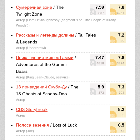
Сумеречная зона
/ The
7.59
7.8
837
4261
Twilight Zone
Актер (Liam O'Shaughnessy (segment 'The Little People of Killany
Woods'))
Рассказы и легенды долины
/ Tall Tales
7.2
80
& Legends
Актер (Undercrawl)
Приключения мишек Гамми
/
7.47
7.8
4818
3874
Adventures of the Gummi
Bears
Актер (King Jean-Claude, озвучка)
13 привидений Скуби-Ду
/ The
5.9
7.3
373
794
13 Ghosts of Scooby-Doo
Актер
CBS Storybreak
8.2
Актер
55
Полоса везения
/ Lots of Luck
6.5
Актер (Joe)
53