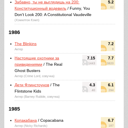
Забавно, ты не выглядишь на 200:
5.2
62
Конституционный водевиль
/ Funny, You
Don't Look 200: A Constitutional Vaudeville
(Хэмилтон Кэмп)
1986
The Blinkins
7.2
Актер
9
Настоящие охотники за
7.15
7.7
1443
3820
привидениями
/ The Real
Ghost Busters
Актер (Crime Lord, озвучка)
Дети Флинстоунов
/ The
4.3
6.1
40
294
Flintstone Kids
Актер (Barney Rubble, озвучка)
1985
Копакабана
/ Copacabana
6.7
Актер (Nicky Richards)
187