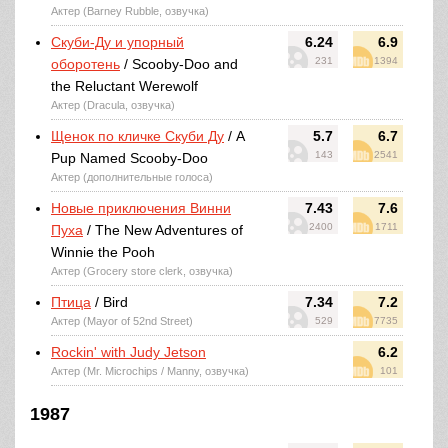
Актер (Barney Rubble, озвучка)
Скуби-Ду и упорный
6.24
6.9
231
1394
оборотень
/ Scooby-Doo and
the Reluctant Werewolf
Актер (Dracula, озвучка)
Щенок по кличке Скуби Ду
/ A
5.7
6.7
143
2541
Pup Named Scooby-Doo
Актер (дополнительные голоса)
Новые приключения Винни
7.43
7.6
2400
1711
Пуха
/ The New Adventures of
Winnie the Pooh
Актер (Grocery store clerk, озвучка)
Птица
/ Bird
7.34
7.2
Актер (Mayor of 52nd Street)
529
7735
Rockin' with Judy Jetson
6.2
Актер (Mr. Microchips / Manny, озвучка)
101
1987