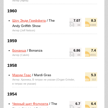
Актер (Alpha)
1960
Шоу Энди Гриффита
/ The
7.07
8.3
34
6389
Andy Griffith Show
Актер (Jeff Nelson)
1959
Бонанца
/ Bonanza
6.86
7.4
Актер (Calvin)
44
4031
1958
Марди Грас
/ Mardi Gras
5.3
Актер: Хроника, В титрах не указан (Organ Grinder,
112
в титрах не указан)
1954
Черный щит Фолуорта
/ The
6.7
6.4