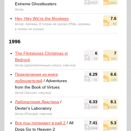
3737
1601
Extreme Ghostbusters
Актер
Hey, Hey We're the Monkees
7.6
Актер: Хроника, В титрах не указан (Philo, хроника,
66
в титрах не указан)
1996
The Flintstones Christmas in
6
7
15
101
Bedrock
Актер (дополнительные голоса, озвучка)
Приключения из книги
6.29
6.6
31
139
добродетелей
/ Adventures
from the Book of Virtues
Актер (Servant, озвучка)
Лаборатория Декстера
/
6.33
8.1
1182
21015
Dexter's Laboratory
Актер (Principal, озвучка)
Все псы попадают в рай 2
/ All
7.41
5.3
2649
3283
Dogs Go to Heaven 2