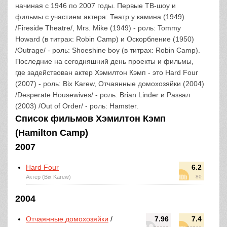
начиная с 1946 по 2007 годы. Первые ТВ-шоу и
фильмы с участием актера: Театр у камина (1949)
/Fireside Theatre/, Mrs. Mike (1949) - роль: Tommy
Howard (в титрах: Robin Camp) и Оскорбление (1950)
/Outrage/ - роль: Shoeshine boy (в титрах: Robin Camp).
Последние на сегодняшний день проекты и фильмы,
где задействован актер Хэмилтон Кэмп - это Hard Four
(2007) - роль: Bix Karew, Отчаянные домохозяйки (2004)
/Desperate Housewives/ - роль: Brian Linder и Развал
(2003) /Out of Order/ - роль: Hamster.
Список фильмов Хэмилтон Кэмп
(Hamilton Camp)
2007
Hard Four
6.2
Актер (Bix Karew)
80
2004
Отчаянные домохозяйки
/
7.96
7.4