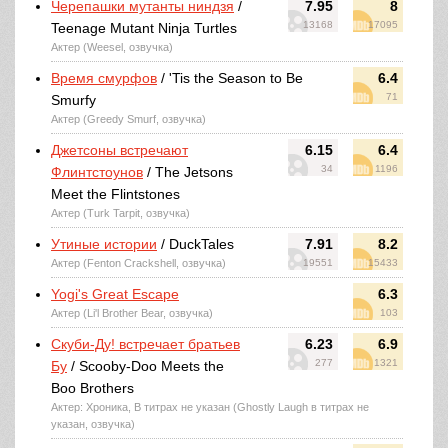
Черепашки мутанты ниндзя
/
7.95
8
13168
17095
Teenage Mutant Ninja Turtles
Актер (Weesel, озвучка)
Время смурфов
/ 'Tis the Season to Be
6.4
71
Smurfy
Актер (Greedy Smurf, озвучка)
Джетсоны встречают
6.15
6.4
34
1196
Флинтстоунов
/ The Jetsons
Meet the Flintstones
Актер (Turk Tarpit, озвучка)
Утиные истории
/ DuckTales
7.91
8.2
Актер (Fenton Crackshell, озвучка)
19551
15433
Yogi's Great Escape
6.3
Актер (Li'l Brother Bear, озвучка)
103
Скуби-Ду! встречает братьев
6.23
6.9
277
1321
Бу
/ Scooby-Doo Meets the
Boo Brothers
Актер: Хроника, В титрах не указан (Ghostly Laugh в титрах не
указан, озвучка)