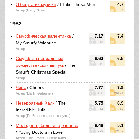
Я беру этих мужчин
/ I Take These Men
4.7
Актер (Harry Green)
34
1982
Смурфическая валентинка
/
7.17
7.4
13
22
My Smurfy Valentine
Актер
Смурфы: специальный
6.63
6.8
15
86
рождественский выпуск
/ The
Smurfs Christmas Special
Актер
Чирс
/ Cheers
7.77
7.9
Актер (Martin Gallagher)
168
26891
Невероятный Халк
/ The
5.75
6.9
44
747
Incredible Hulk
Актер (Dr. Brandon Jones, озвучка)
Молодость, больница, любовь
6.46
5.1
229
2237
/ Young Doctors in Love
Актер (The Others - Oscar Katz)