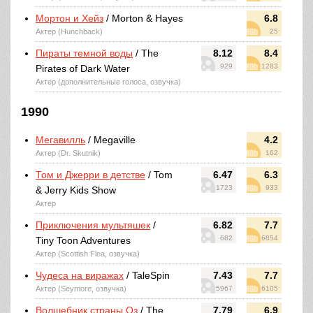
Мортон и Хейз
/ Morton & Hayes
6.8
Актер (Hunchback)
25
Пираты темной воды
/ The
8.12
8.4
929
1283
Pirates of Dark Water
Актер (дополнительные голоса, озвучка)
1990
Мегавилль
/ Megaville
4.2
Актер (Dr. Skutnik)
162
Том и Джерри в детстве
/ Tom
6.47
6.3
1723
933
& Jerry Kids Show
Актер
Приключения мультяшек
/
6.82
7.7
682
6854
Tiny Toon Adventures
Актер (Scottish Flea, озвучка)
Чудеса на виражах
/ TaleSpin
7.43
7.7
Актер (Seymore, озвучка)
5967
6105
Волшебник страны Оз
/ The
7.79
6.9