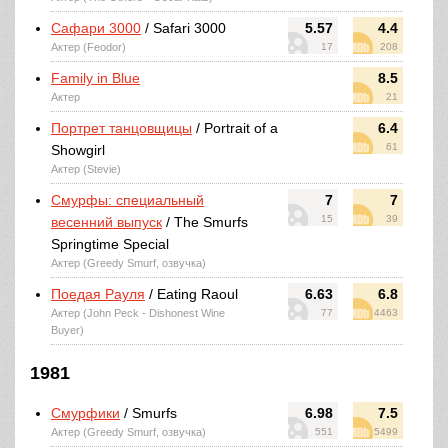
Сафари 3000
/ Safari 3000
5.57
4.4
Актер (Feodor)
17
208
Family in Blue
8.5
Актер
21
Портрет танцовщицы
/ Portrait of a
6.4
61
Showgirl
Актер (Stevie)
Смурфы: специальный
7
7
15
39
весенний выпуск
/ The Smurfs
Springtime Special
Актер (Greedy Smurf, озвучка)
Поедая Рауля
/ Eating Raoul
6.63
6.8
Актер (John Peck - Dishonest Wine
77
4463
Buyer)
1981
Смурфики
/ Smurfs
6.98
7.5
Актер (Greedy Smurf, озвучка)
551
5499