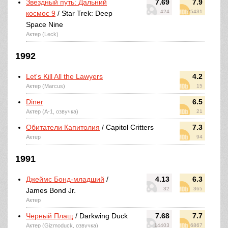
Звездный путь: Дальний
7.69
7.9
424
25431
космос 9
/ Star Trek: Deep
Space Nine
Актер (Leck)
1992
Let's Kill All the Lawyers
4.2
Актер (Marcus)
15
Diner
6.5
Актер (A-1, озвучка)
21
Обитатели Капитолия
/ Capitol Critters
7.3
Актер
94
1991
Джеймс Бонд-младший
/
4.13
6.3
32
365
James Bond Jr.
Актер
Черный Плащ
/ Darkwing Duck
7.68
7.7
Актер (Gizmoduck, озвучка)
14403
6867