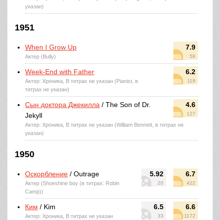
указан)
1951
When I Grow Up
7.9
Актер (Bully)
58
Week-End with Father
6.2
Актер: Хроника, В титрах не указан (Pianist, в
119
титрах не указан)
Сын доктора Джекилла
/ The Son of Dr.
4.6
127
Jekyll
Актер: Хроника, В титрах не указан (William Bennett, в титрах не
указан)
1950
Оскорбление
/ Outrage
5.92
6.7
Актер (Shoeshine boy (в титрах: Robin
20
422
Camp))
Ким
/ Kim
6.5
6.6
Актер: Хроника, В титрах не указан
33
1172