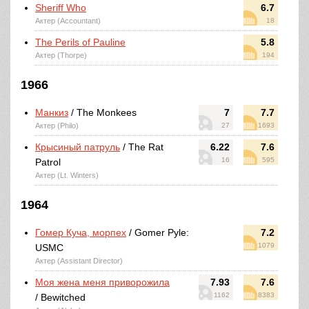
Sheriff Who
6.7
Актер (Accountant)
18
The Perils of Pauline
5.8
Актер (Thorpe)
194
1966
Манкиз
/ The Monkees
7
7.7
Актер (Philo)
27
1693
Крысиный патруль
/ The Rat
6.22
7.6
16
595
Patrol
Актер (Lt. Winters)
1964
Гомер Куча, морпех
/ Gomer Pyle:
7.2
1079
USMC
Актер (Assistant Director)
Моя жена меня приворожила
7.93
7.6
1162
8383
/ Bewitched