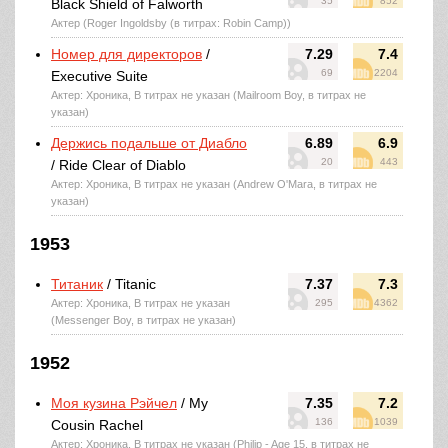
35
852
Black Shield of Falworth
Актер (Roger Ingoldsby (в титрах: Robin Camp))
Номер для директоров
/
7.29
7.4
69
2204
Executive Suite
Актер: Хроника, В титрах не указан (Mailroom Boy, в титрах не
указан)
Держись подальше от Диабло
6.89
6.9
20
443
/ Ride Clear of Diablo
Актер: Хроника, В титрах не указан (Andrew O'Mara, в титрах не
указан)
1953
Титаник
/ Titanic
7.37
7.3
Актер: Хроника, В титрах не указан
295
4362
(Messenger Boy, в титрах не указан)
1952
Моя кузина Рэйчел
/ My
7.35
7.2
136
1039
Cousin Rachel
Актер: Хроника, В титрах не указан (Philip - Age 15, в титрах не