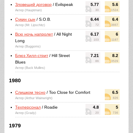
Зловещий договор
/ Evilspeak
5.77
5.6
Актер (Hauptman)
30
1524
Сукин сын
/ S.O.B.
6.44
6.4
Актер (Mr. Lipschitz)
72
3667
Всю ночь напролет
/ All Night
6.17
6
103
1187
Long
Актер (Buggoms)
Блюз Хилл-стрит
/ Hill Street
7.21
8.2
86
3529
Blues
Актер (Buck Mullins)
1980
Слишком тесно
/ Too Close for Comfort
6.5
Актер (Arthur Wainwright)
826
Техперсонал
/ Roadie
4.8
5
Актер (Grady)
20
736
1979