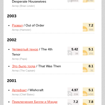
30003
76760
Desperate Housewives
Актер (Brian Linder)
2003
Развал
/ Out of Order
7.2
Актер (Hamster)
584
2002
Четвертый тенор
/ The 4th
5.42
5.1
39
251
Tenor
Актер (Papa)
Это было тогда
/ That Was Then
8.1
Актер (The Captain)
31
2001
Артефакт
/ Wishcraft
4.97
5.1
Актер (Chief Bates)
239
1450
Приключения Билли и Мэнди
7.2
7.8