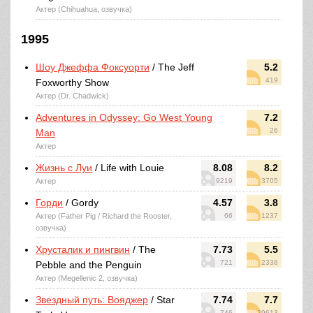
Актер (Chihuahua, озвучка)
1995
Шоу Джеффа Фоксуорти
/ The Jeff
5.2
419
Foxworthy Show
Актер (Dr. Chadwick)
Adventures in Odyssey: Go West Young
7.2
26
Man
Актер
Жизнь с Луи
/ Life with Louie
8.08
8.2
Актер
9219
3705
Горди
/ Gordy
4.57
3.8
Актер (Father Pig / Richard the Rooster,
66
1237
озвучка)
Хрусталик и пингвин
/ The
7.73
5.5
721
2338
Pebble and the Penguin
Актер (Megellenic 2, озвучка)
Звездный путь: Вояджер
/ Star
7.74
7.7
746
29613