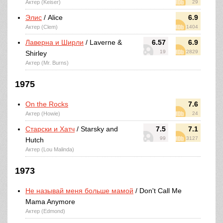
Актер (Keiser)
29
Элис
/ Alice
6.9
Актер (Clem)
1404
Лаверна и Ширли
/ Laverne &
6.57
6.9
19
2829
Shirley
Актер (Mr. Burns)
1975
On the Rocks
7.6
Актер (Howie)
24
Старски и Хатч
/ Starsky and
7.5
7.1
99
3127
Hutch
Актер (Lou Malinda)
1973
Не называй меня больше мамой
/ Don't Call Me
Mama Anymore
Актер (Edmond)