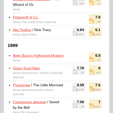
195
72
Wizard of Oz
Актер
Potsworth & Co.
7.8
Актер (The Grand Dozer, озвучка)
36
Дик Трэйси
/ Dick Tracy
6.64
6.1
Актер (Store Clerk)
2657
42146
1989
Betty Boop's Hollywood Mystery
6.9
Актер
22
Super DuckTales
7.78
8
Актер (Gizmo-Duck / Fenton Crackshell,
20
123
озвучка)
Русалочка
/ The Little Mermaid
8.09
7.6
Актер (дополнительные голоса,
62200
120950
озвучка)
Спасённые звонком
/ Saved
7.06
7
48
21116
by the Bell
Актер (Mr. Margolies)