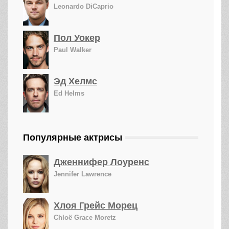
Leonardo DiCaprio
Пол Уокер
Paul Walker
Эд Хелмс
Ed Helms
Популярные актрисы
Дженнифер Лоуренс
Jennifer Lawrence
Хлоя Грейс Морец
Chloë Grace Moretz