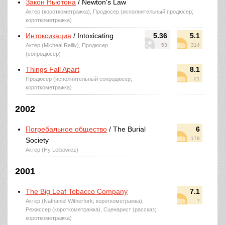
Закон Ньютона
/ Newton's Law
Актер (короткометражка), Продюсер (исполнительный продюсер;
короткометражка)
Интоксикация
/ Intoxicating
5.36
5.1
Актер (Micheal Reilly), Продюсер
53
314
(сопродюсер)
Things Fall Apart
8.1
Продюсер (исполнительный сопродюсер;
21
короткометражка)
2002
Погребальное общество
/ The Burial
6
178
Society
Актер (Hy Leibowicz)
2001
The Big Leaf Tobacco Company
7.1
Актер (Nathaniel Witherfork; короткометражка),
7
Режиссер (короткометражка), Сценарист (рассказ;
короткометражка)