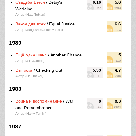
Свадьба Бэтси
/ Betsy's
6.16
5.6
52
2583
Wedding
Актер (Nate Tobias)
Закон для всех
/ Equal Justice
6.6
Актер (Judge Alexander Varella)
71
1989
Ещё один шанс
/ Another Chance
5
Актер (J.R.Jacobs)
115
Выписка
/ Checking Out
5.33
4.7
Актер (Dr. Haskell)
11
306
1988
Война и воспоминание
/ War
8
8.3
31
1604
and Remembrance
Актер (Harry Tomlin)
1987