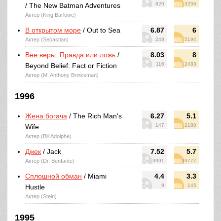
820
3256
/ The New Batman Adventures
Актер (King Barlowe)
В открытом море
/ Out to Sea
6.87
6
Актер (Sebastian)
248
5194
Вне веры: Правда или ложь
/
8.03
8
116
2483
Beyond Belief: Fact or Fiction
Актер (M. Anthony Brinksman)
1996
Жена богача
/ The Rich Man's
6.27
5.1
147
2180
Wife
Актер (Bill Adolphe)
Джек
/ Jack
7.52
5.7
Актер (Dr. Benfante)
3091
39777
Сплошной обман
/ Miami
4.4
3.3
9
145
Hustle
Актер (Stein)
1995