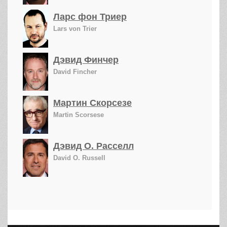
Ларс фон Триер
Lars von Trier
Дэвид Финчер
David Fincher
Мартин Скорсезе
Martin Scorsese
Дэвид О. Расселл
David O. Russell