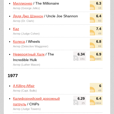
Миллионер
/ The Millionaire
6.3
Актер (George Jelks)
18
Дядя Джо Шэннон
/ Uncle Joe Shannon
6.4
Актер (Dr. Clark)
83
Kaz
7.4
Актер (Judge Cohen)
49
Колеса
/ Wheels
6.8
Актер (Detective Waggoner)
69
Невероятный Халк
/ The
6.34
6.9
151
6985
Incredible Hulk
Актер (Luther Mason)
1977
A Killing Affair
6
Актер (Capt. Bullis)
49
Калифорнийский дорожный
6.29
6.4
25
2804
патруль
/ CHiPs
Актер (Judge Towers)