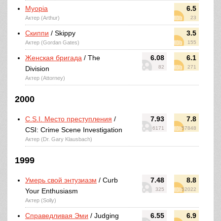
Myopia
6.5
Актер (Arthur)
23
Скиппи
/ Skippy
3.5
Актер (Gordan Gates)
155
Женская бригада
/ The
6.08
6.1
82
271
Division
Актер (Attorney)
2000
C.S.I. Место преступления
/
7.93
7.8
6171
57848
CSI: Crime Scene Investigation
Актер (Dr. Gary Klausbach)
1999
Умерь свой энтузиазм
/ Curb
7.48
8.8
325
52022
Your Enthusiasm
Актер (Solly)
Справедливая Эми
/ Judging
6.55
6.9