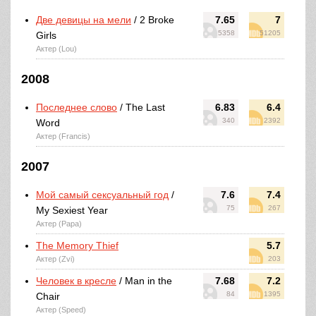
Две девицы на мели
/ 2 Broke
7.65
7
5358
51205
Girls
Актер (Lou)
2008
Последнее слово
/ The Last
6.83
6.4
340
2392
Word
Актер (Francis)
2007
Мой самый сексуальный год
/
7.6
7.4
75
267
My Sexiest Year
Актер (Papa)
The Memory Thief
5.7
Актер (Zvi)
203
Человек в кресле
/ Man in the
7.68
7.2
84
1395
Chair
Актер (Speed)