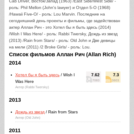
Cab Driver, Восток/Запад (1963) /East Side/West Side/ -
роль: Phil Mellon (John's lawyer) и Отдел 5-O (1968)
/Hawaii Five-O/ - роль: Lou Marvin. Последние на
сегодняшний день проекты и фильмы, где задействован
актер Аллан Рич - это Хотел бы я быть здесь (2014)
/Wish I Was Here/ - роль: Rabbi Twersky, Дождь из звезд
(2013) /Rain from Stars/ - роль: Old John и Две девицы
на мели (2011) /2 Broke Girls/ - роль: Lou.
Список фильмов Аллан Рич (Allan Rich)
2014
Хотел бы я быть здесь
/ Wish I
7.62
7.3
7083
3603
Was Here
Актер (Rabbi Twersky)
2013
Дождь из звезд
/ Rain from Stars
Актер (Old John)
2011