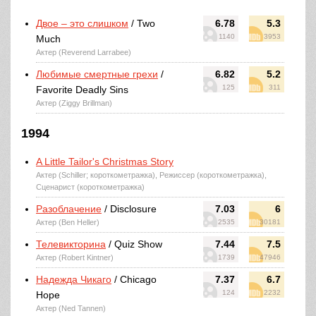
Двое – это слишком
/ Two
6.78
5.3
1140
3953
Much
Актер (Reverend Larrabee)
Любимые смертные грехи
/
6.82
5.2
125
311
Favorite Deadly Sins
Актер (Ziggy Brillman)
1994
A Little Tailor's Christmas Story
Актер (Schiller; короткометражка), Режиссер (короткометражка),
Сценарист (короткометражка)
Разоблачение
/ Disclosure
7.03
6
Актер (Ben Heller)
2535
30181
Телевикторина
/ Quiz Show
7.44
7.5
Актер (Robert Kintner)
1739
47946
Надежда Чикаго
/ Chicago
7.37
6.7
124
2232
Hope
Актер (Ned Tannen)