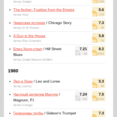
Актер (Judge)
1109
The Archer: Fugitive from the Empire
5.6
Актер (Yos)
279
Чикагская история
/ Chicago Story
7.3
Актер (G.W. Rosen)
30
A Gun in the House
5.8
Актер (Roy Grutman)
70
Блюз Хилл-стрит
/ Hill Street
7.21
8.2
86
3529
Blues
Актер (Judge Maurice Schiller)
1980
Лео и Лори
/ Leo and Loree
5.3
Актер (Jarvis)
35
Частный детектив Магнум
/
7.24
7.5
763
11745
Magnum, P.I.
Актер (Coluga)
Гидеоновы трубы
/ Gideon's Trumpet
7.3