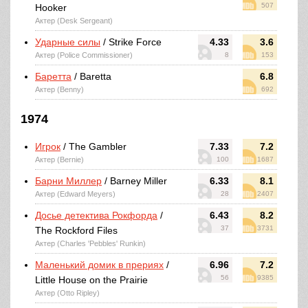
507
Hooker
Актер (Desk Sergeant)
Ударные силы
/ Strike Force
4.33
3.6
Актер (Police Commissioner)
8
153
Баретта
/ Baretta
6.8
Актер (Benny)
692
1974
Игрок
/ The Gambler
7.33
7.2
Актер (Bernie)
100
1687
Барни Миллер
/ Barney Miller
6.33
8.1
Актер (Edward Meyers)
28
2407
Досье детектива Рокфорда
/
6.43
8.2
37
3731
The Rockford Files
Актер (Charles 'Pebbles' Runkin)
Маленький домик в прериях
/
6.96
7.2
56
9385
Little House on the Prairie
Актер (Otto Ripley)