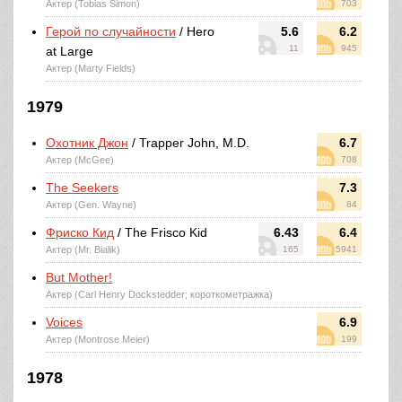
Актер (Tobias Simon)
703
Герой по случайности
/ Hero
5.6
6.2
11
945
at Large
Актер (Marty Fields)
1979
Охотник Джон
/ Trapper John, M.D.
6.7
Актер (McGee)
708
The Seekers
7.3
Актер (Gen. Wayne)
84
Фриско Кид
/ The Frisco Kid
6.43
6.4
Актер (Mr. Bialik)
165
5941
But Mother!
Актер (Carl Henry Dockstedder; короткометражка)
Voices
6.9
Актер (Montrose Meier)
199
1978