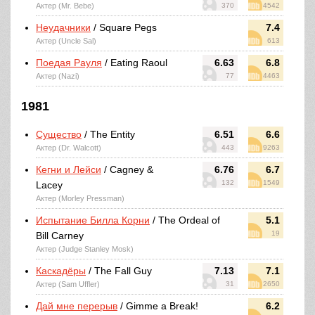
Актер (Mr. Bebe)
370
4542
Неудачники
/ Square Pegs
7.4
Актер (Uncle Sal)
613
Поедая Рауля
/ Eating Raoul
6.63
6.8
Актер (Nazi)
77
4463
1981
Существо
/ The Entity
6.51
6.6
Актер (Dr. Walcott)
443
9263
Кегни и Лейси
/ Cagney &
6.76
6.7
132
1549
Lacey
Актер (Morley Pressman)
Испытание Билла Корни
/ The Ordeal of
5.1
19
Bill Carney
Актер (Judge Stanley Mosk)
Каскадёры
/ The Fall Guy
7.13
7.1
Актер (Sam Uffler)
31
2650
Дай мне перерыв
/ Gimme a Break!
6.2