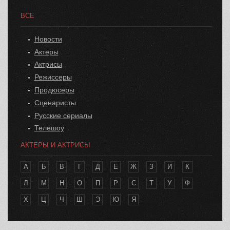
ВСЕ
Новости
Актеры
Актрисы
Режиссеры
Продюсеры
Сценаристы
Русские сериалы
Телешоу
АКТЕРЫ И АКТРИСЫ
А
Б
В
Г
Д
Е
Ж
З
И
К
Л
М
Н
О
П
Р
С
Т
У
Ф
Х
Ц
Ч
Ш
Э
Ю
Я