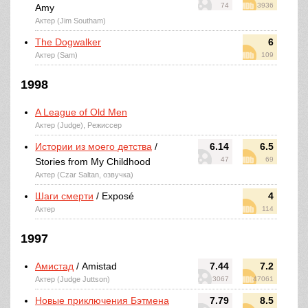
74
3936
Amy
Актер (Jim Southam)
The Dogwalker
6
Актер (Sam)
109
1998
A League of Old Men
Актер (Judge), Режиссер
Истории из моего детства
/
6.14
6.5
47
69
Stories from My Childhood
Актер (Czar Saltan, озвучка)
Шаги смерти
/ Exposé
4
Актер
114
1997
Амистад
/ Amistad
7.44
7.2
Актер (Judge Juttson)
3067
47061
Новые приключения Бэтмена
7.79
8.5