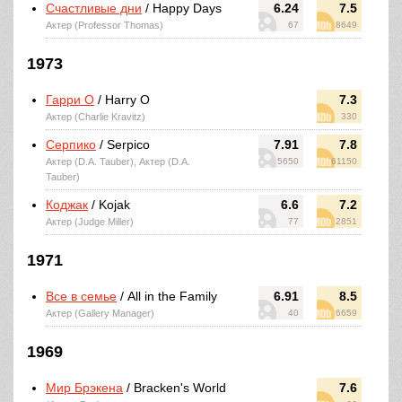
Счастливые дни
/ Happy Days
6.24
7.5
Актер (Professor Thomas)
67
8649
1973
Гарри О
/ Harry O
7.3
Актер (Charlie Kravitz)
330
Серпико
/ Serpico
7.91
7.8
Актер (D.A. Tauber), Актер (D.A.
5650
61150
Tauber)
Коджак
/ Kojak
6.6
7.2
Актер (Judge Miller)
77
2851
1971
Все в семье
/ All in the Family
6.91
8.5
Актер (Gallery Manager)
40
6659
1969
Мир Брэкена
/ Bracken's World
7.6