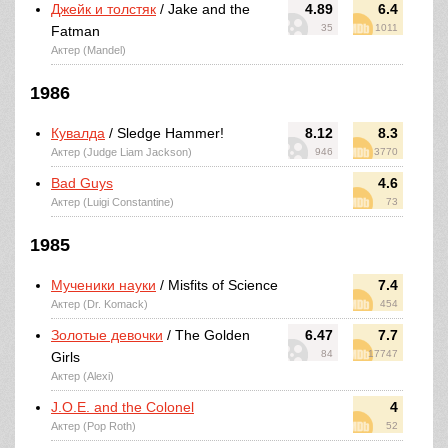
Джейк и толстяк
/ Jake and the
4.89
6.4
35
1011
Fatman
Актер (Mandel)
1986
Кувалда
/ Sledge Hammer!
8.12
8.3
Актер (Judge Liam Jackson)
946
3770
Bad Guys
4.6
Актер (Luigi Constantine)
73
1985
Мученики науки
/ Misfits of Science
7.4
Актер (Dr. Komack)
454
Золотые девочки
/ The Golden
6.47
7.7
84
17747
Girls
Актер (Alexi)
J.O.E. and the Colonel
4
Актер (Pop Roth)
52