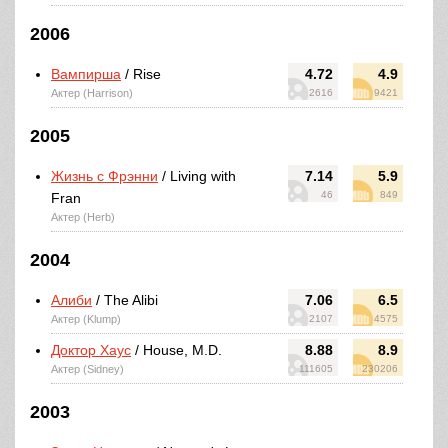
2006
Вампирша
/ Rise
4.72
4.9
Актер (Harrison)
2616
9421
2005
Жизнь с Фрэнни
/ Living with
7.14
5.9
46
849
Fran
Актер (Herb)
2004
Алиби
/ The Alibi
7.06
6.5
Актер (Klump)
2107
4575
Доктор Хаус
/ House, M.D.
8.88
8.9
Актер (Sidney)
111605
230206
2003