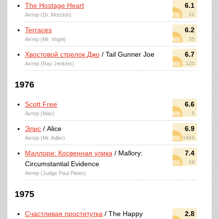
The Hostage Heart
6.1
Актер (Dr. Motzkin)
22
Terraces
6.2
Актер (Mr. Vogel)
35
Хвостовой стрелок Джо
/ Tail Gunner Joe
6.7
Актер (Ray Jenkins)
120
1976
Scott Free
6.6
Актер (Max)
5
Элис
/ Alice
6.9
Актер (Mr. Adler)
1404
Маллори: Косвенная улика
/ Mallory:
7.4
19
Circumstantial Evidence
Актер (Judge Paul Pieter)
1975
Счастливая проститутка
/ The Happy
2.8