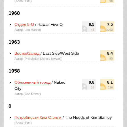
(Аллан Рич)
66
1968
Отдел 5-O
/ Hawaii Five-O
6.5
7.5
Актер (Lou Marvin)
48
3002
1963
Восток/Запад
/ East Side/West Side
8.4
Актер (Phil Mellon (John's lawyer))
85
1958
Обнаженный город
/ Naked
6.8
8.1
29
526
City
Актер (Cab Driver)
0
Потребности Ким Стэнли
/ The Needs of Kim Stanley
(Аллан Рич)