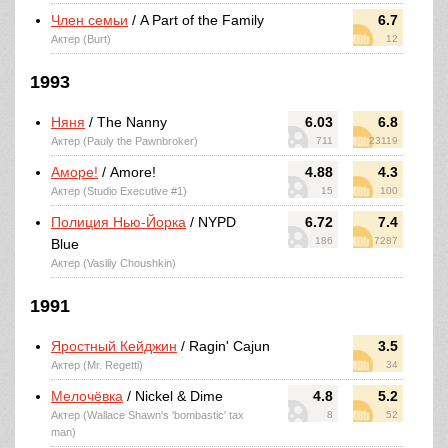
Член семьи
/ A Part of the Family
6.7
Актер (Burt)
12
1993
Няня
/ The Nanny
6.03
6.8
Актер (Pauly the Pawnbroker)
711
23119
Аморе!
/ Amore!
4.88
4.3
Актер (Studio Executive #1)
15
100
Полиция Нью-Йорка
/ NYPD
6.72
7.4
186
7287
Blue
Актер (Vasiliy Choushkin)
1991
Яростный Кейджин
/ Ragin' Cajun
3.5
Актер (Mr. Regetti)
34
Мелочёвка
/ Nickel & Dime
4.8
5.2
Актер (Wallace Shawn's 'bombastic' tax
8
52
man)