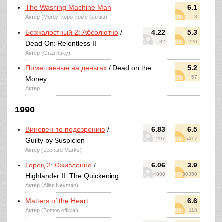
The Washing Machine Man
6.1
Актер (Mordy; короткометражка)
8
Безжалостный 2: Абсолютно
/
4.22
5.3
32
220
Dead On: Relentless II
Актер (Grazinsky)
Помешанные на деньгах
/ Dead on the
5.2
57
Money
Актер
1990
Виновен по подозрению
/
6.83
6.5
297
5417
Guilty by Suspicion
Актер (Leonard Marks)
Горец 2: Оживление
/
6.06
3.9
4800
30350
Highlander II: The Quickening
Актер (Allan Neyman)
Matters of the Heart
6.6
Актер (Boston official)
118