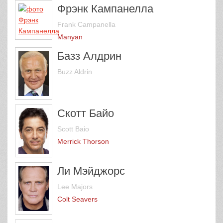
Фрэнк Кампанелла
Frank Campanella
Manyan
Базз Алдрин
Buzz Aldrin
Скотт Байо
Scott Baio
Merrick Thorson
Ли Мэйджорс
Lee Majors
Colt Seavers