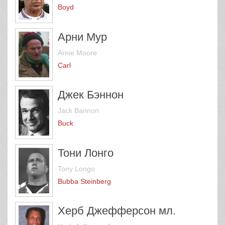
Boyd
Арни Мур
Arnie Moore
Carl
Джек Бэннон
Jack Bannon
Buck
Тони Лонго
Tony Longo
Bubba Steinberg
Херб Джефферсон мл.