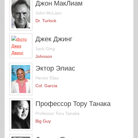
Джон МакЛиам
John McLiam
Dr. Turlock
Джек Джинг
Jack Ging
Johnson
Эктор Элиас
Hector Elias
Col. Garcia
Профессор Тору Танака
Professor Toru Tanaka
Big Guy