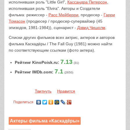
исполнившая роль "Little Girl",
Кассандра Петерсон
,
исполнившая роль "Elvira". Авторы и Создатели
фильма: режиссер -
Расс Мейберри
, продюсер -
Гарри
Томасон
(продюсер / продюсер-супервайзер (45
эпизодов, 1981-1984)), сценарист -
Дэвид Чишолм
.
Списки других фильмов всех актрис, актеров и авторов
фильма Каскадёры / The Fall Guy (1981) можно найти
по соответствующим ссылкам (фото актера).
7.13
Рейтинг KinoPoisk.ru:
(31)
7.1
Рейтинг IMDb.com:
(2650)
Твитнуть
Нравится
Поделиться
Актеры фильма «Каскадёры»