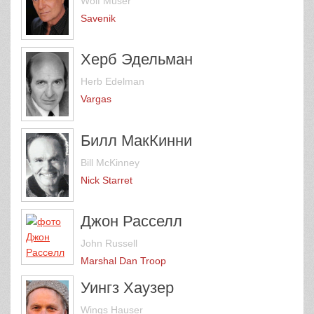
Wolf Muser
Savenik
Херб Эдельман
Herb Edelman
Vargas
Билл МакКинни
Bill McKinney
Nick Starret
Джон Расселл
John Russell
Marshal Dan Troop
Уингз Хаузер
Wings Hauser