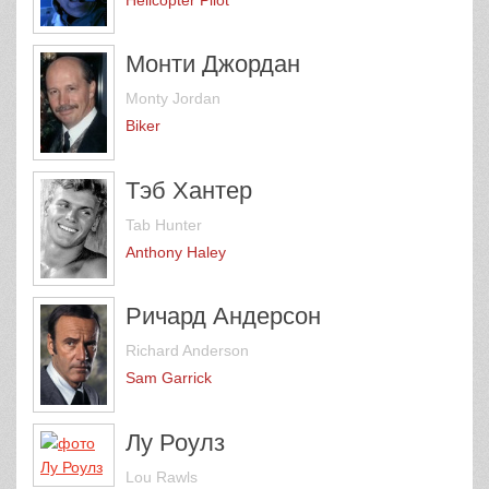
Монти Джордан
Monty Jordan
Biker
Тэб Хантер
Tab Hunter
Anthony Haley
Ричард Андерсон
Richard Anderson
Sam Garrick
Лу Роулз
Lou Rawls