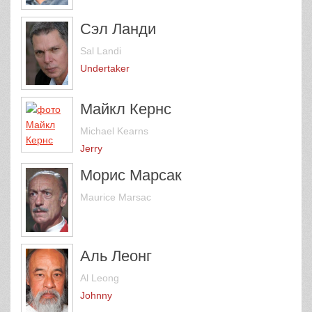
Сэл Ланди
Sal Landi
Undertaker
Майкл Кернс
Michael Kearns
Jerry
Морис Марсак
Maurice Marsac
Аль Леонг
Al Leong
Johnny