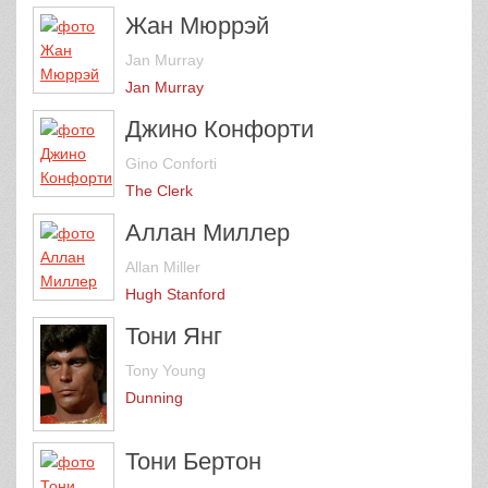
Жан Мюррэй
Jan Murray
Jan Murray
Джино Конфорти
Gino Conforti
The Clerk
Аллан Миллер
Allan Miller
Hugh Stanford
Тони Янг
Tony Young
Dunning
Тони Бертон