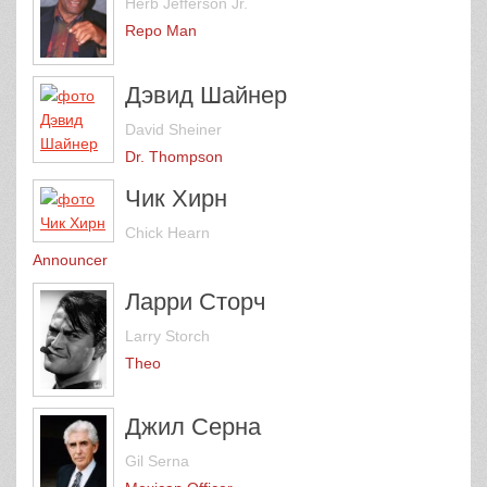
Herb Jefferson Jr.
Repo Man
Дэвид Шайнер
David Sheiner
Dr. Thompson
Чик Хирн
Chick Hearn
Announcer
Ларри Сторч
Larry Storch
Theo
Джил Серна
Gil Serna