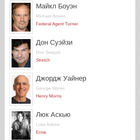
Майкл Боуэн
Michael Bowen
Federal Agent Turner
Дон Суэйзи
Don Swayze
Stretch
Джордж Уайнер
George Wyner
Henry Morris
Люк Аскью
Luke Askew
Ernie