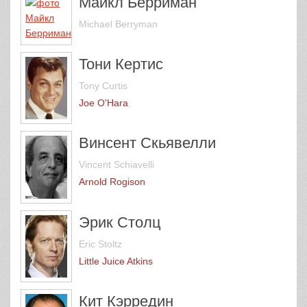
Майкл Берриман
Michael Berryman
Тони Кертис
Tony Curtis
Joe O'Hara
Винсент Скьявелли
Vincent Schiavelli
Arnold Rogison
Эрик Столц
Eric Stoltz
Little Juice Atkins
Кит Кэрредин