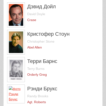
Дэвид Дойл
David Doyle
Crase
Кристофер Стоун
Christopher Stone
Abel Allen
Терри Барнс
Terry Burns
Orderly Greg
Рэнди Брукс
Randy Brooks
Agt. Roberts