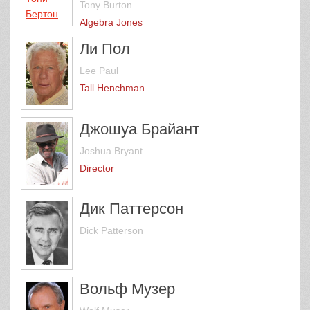
Tony Burton
Algebra Jones
Ли Пол
Lee Paul
Tall Henchman
Джошуа Брайант
Joshua Bryant
Director
Дик Паттерсон
Dick Patterson
Вольф Музер