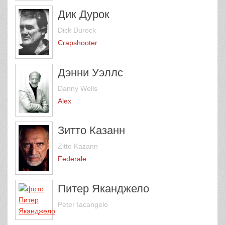
Дик Дурок
Dick Durock
Crapshooter
Дэнни Уэллс
Danny Wells
Alex
Зитто Казанн
Zitto Kazann
Federale
Питер Яканджело
Peter Iacangelo