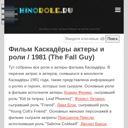
АКТЕРЫ И РОЛИ. ФИЛЬМОГРАФИИ АКТЕРОВ И АКТРИС.
Фильм Каскадёры актеры и
роли / 1981 (The Fall Guy)
Тут собраны все роли и актеры фильма Каскадёры. В
перечне актрис и актеров, снявшихся в киноленте
Каскадёры 1981 года, также представлена информация
о ролях и героях, которых они сыграли. Основные роли
в фильме исполнили актеры
Хоакин Феникс
, сыгравший
роль "Kid (в титрах: Leaf Phoenix)",
Форест Уитакер
,
сыгравший роль "Friend",
Джек Блэк
, сыгравший роль
"Young Colt's Friend". Основных женских персонажей в
фильме сыграли актрисы
Присцилла Пресли
,
исполнившая роль "Sabrina Coldwell",
Джудит Барси
,