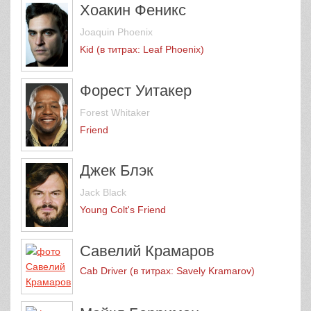
Хоакин Феникс
Joaquin Phoenix
Kid (в титрах: Leaf Phoenix)
Форест Уитакер
Forest Whitaker
Friend
Джек Блэк
Jack Black
Young Colt's Friend
Савелий Крамаров
Cab Driver (в титрах: Savely Kramarov)