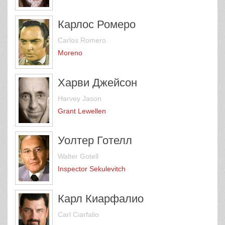
Карлос Ромеро
Carlos Romero
Moreno
Харви Джейсон
Harvey Jason
Grant Lewellen
Уолтер Готелл
Walter Gotell
Inspector Sekulevitch
Карл Киарфалио
Carl Ciarfalio