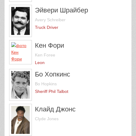
Эйвери Шрайбер
Avery Schreiber
Truck Driver
Кен Фори
Ken Foree
Leon
Бо Хопкинс
Bo Hopkins
Sheriff Phil Talbot
Клайд Джонс
Clyde Jones