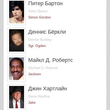
Питер Бартон
Peter Barton
Simon Gordon
Деннис Бёркли
Dennis Burkley
Sgt. Ogden
Майкл Д. Робертс
Michael D. Roberts
Jackson
Джин Хартлайн
Gene Hartline
Jake