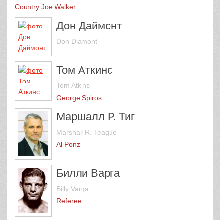
Country Joe Walker
Дон Даймонт
Don Diamont
Том Аткинс
Tom Atkins
George Spiros
Маршалл Р. Тиг
Marshall R. Teague
Al Ponz
Билли Варга
Billy Varga
Referee