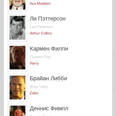
Ace Madden
Ли Пэттерсон
Lee Patterson
Arthur Collins
Кармен Филпи
Carmen Filpi
Harry
Брайан Либби
Brian Libby
Zabo
Деннис Фимпл