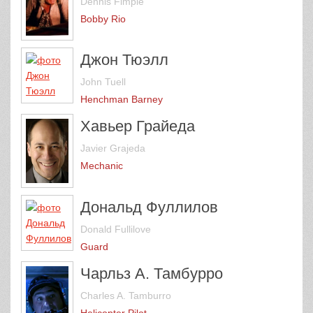
Dennis Fimple
Bobby Rio
Джон Тюэлл
John Tuell
Henchman Barney
Хавьер Грайеда
Javier Grajeda
Mechanic
Дональд Фуллилов
Donald Fullilove
Guard
Чарльз А. Тамбурро
Charles A. Tamburro
Helicopter Pilot