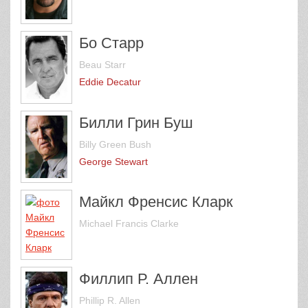
Бо Старр
Beau Starr
Eddie Decatur
Билли Грин Буш
Billy Green Bush
George Stewart
Майкл Френсис Кларк
Michael Francis Clarke
Филлип Р. Аллен
Phillip R. Allen