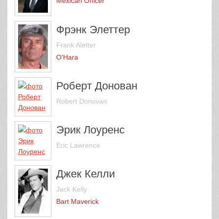
Mexican Officer
Фрэнк Элеттер
Frank Aletter
O'Hara
Роберт Донован
Robert Donovan
Эрик Лоуренс
Eric Lawrence
Джек Келли
Jack Kelly
Bart Maverick