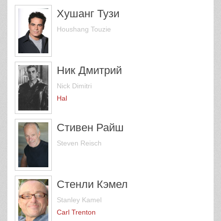
Хушанг Тузи
Houshang Touzie
Ник Дмитрий
Nick Dimitri
Hal
Стивен Райш
Steven Reisch
Стенли Кэмел
Stanley Kamel
Carl Trenton