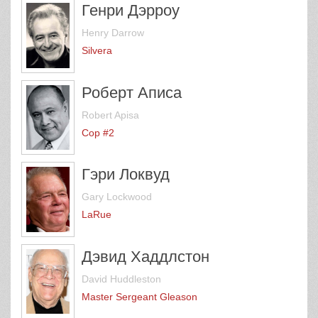
Генри Дэрроу
Henry Darrow
Silvera
Роберт Аписа
Robert Apisa
Cop #2
Гэри Локвуд
Gary Lockwood
LaRue
Дэвид Хаддлстон
David Huddleston
Master Sergeant Gleason