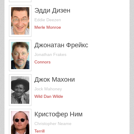
Эдди Дизен
Eddie Deezen
Merle Monroe
Джонатан Фрейкс
Jonathan Frakes
Connors
Джок Махони
Jock Mahoney
Wild Dan Wilde
Кристофер Ним
Christopher Neame
Terrill