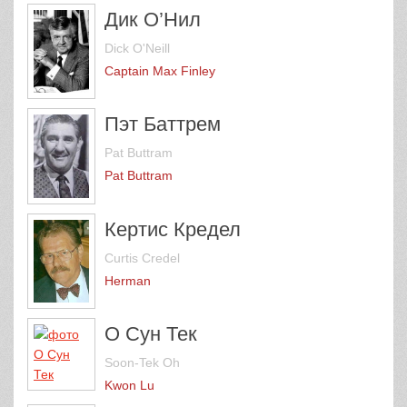
Дик О’Нил
Dick O'Neill
Captain Max Finley
Пэт Баттрем
Pat Buttram
Pat Buttram
Кертис Кредел
Curtis Credel
Herman
О Сун Тек
Soon-Tek Oh
Kwon Lu