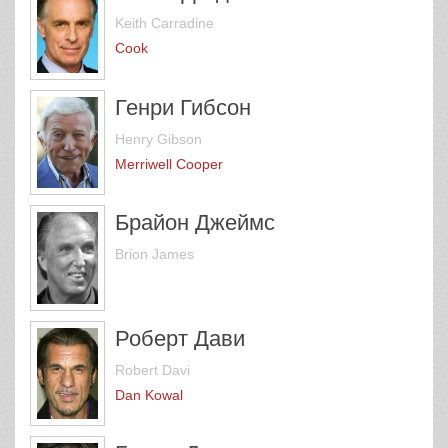
Keith Carradine
Cook
Генри Гибсон
Henry Gibson
Merriwell Cooper
Брайон Джеймс
Brion James
Роберт Дави
Robert Davi
Dan Kowal