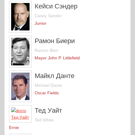
Кейси Сэндер
Casey Sander
Junior
Рамон Биери
Ramon Bieri
Mayor John P. Littlefield
Майкл Данте
Michael Dante
Oscar Fields
Тед Уайт
Ted White
Ernie