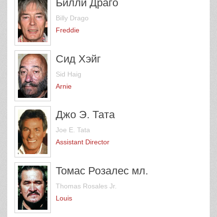
Билли Драго
Billy Drago
Freddie
Сид Хэйг
Sid Haig
Arnie
Джо Э. Тата
Joe E. Tata
Assistant Director
Томас Розалес мл.
Thomas Rosales Jr.
Louis