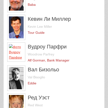
Baba
Кевин Ли Миллер
Kevin Lee Miller
Tour Guide
Вудроу Парфри
Woodrow Parfrey
Alf Gorman, Bank Manager
Вал Бизольо
Val Bisoglio
Eddie
Ред Уэст
Red West