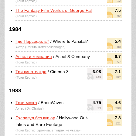
(Тони Кертис)
12
The Fantasy Film Worlds of George Pal
7.5
(Тони Кертис)
92
1984
Где Парсифаль?
/ Where Is Parsifal?
5.4
Актер (Parsifal Katzenellenbogen)
80
Аспел и компания
/ Aspel & Company
6.7
(Тони Кертис)
57
Три кинотеатра
/ Cinema 3
6.08
7.1
(Тони Кертис)
249
107
1983
Токи мозга
/ BrainWaves
4.75
4.6
Актер (Dr. Clavius)
23
298
Голливуд без купюр
/ Hollywood Out-
7.8
121
takes and Rare Footage
(Тони Кертис, хроника, в титрах не указан)