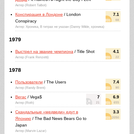
Актер (Robert Talbot)
Конспирация в Лондоне
/ London
7.1
68
Conspiracy
Актер: Хроника, В титрах не указан (Danny Wilde, хроника)
1979
Выстрел на звание чемпиона
/ Title Shot
4.1
Актер (Frank Renzetti)
22
1978
Пользователи
/ The Users
7.4
Актер (Randy Brent)
90
Вегас
/ Vega$
7
6.9
Актер (Roth)
21
655
Скандальные «медведи» едут в
3.3
2050
Японию
/ The Bad News Bears Go to
Japan
Актер (Marvin Lazar)