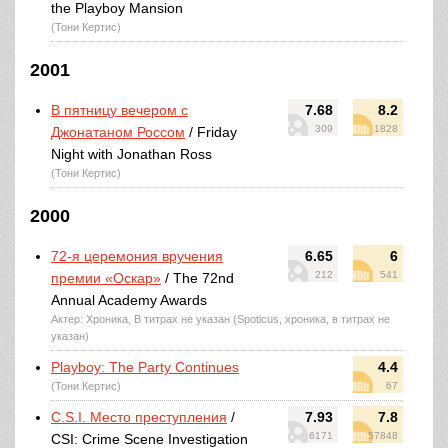
the Playboy Mansion
(Тони Кертис)
2001
В пятницу вечером с
7.68
8.2
309
1828
Джонатаном Россом
/ Friday
Night with Jonathan Ross
(Тони Кертис)
2000
72-я церемония вручения
6.65
6
212
541
премии «Оскар»
/ The 72nd
Annual Academy Awards
Актер: Хроника, В титрах не указан (Spoticus, хроника, в титрах не
указан)
Playboy: The Party Continues
4.4
(Тони Кертис)
67
C.S.I. Место преступления
/
7.93
7.8
6171
57848
CSI: Crime Scene Investigation