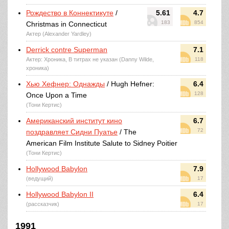
Рождество в Коннектикуте
/
5.61
4.7
183
854
Christmas in Connecticut
Актер (Alexander Yardley)
Derrick contre Superman
7.1
Актер: Хроника, В титрах не указан (Danny Wilde,
118
хроника)
Хью Хефнер: Однажды
/ Hugh Hefner:
6.4
128
Once Upon a Time
(Тони Кертис)
Американский институт кино
6.7
72
поздравляет Сидни Пуатье
/ The
American Film Institute Salute to Sidney Poitier
(Тони Кертис)
Hollywood Babylon
7.9
(ведущий)
17
Hollywood Babylon II
6.4
(рассказчик)
17
1991