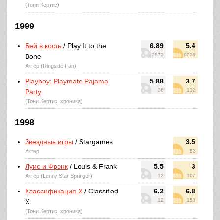
(Тони Кертис)
1999
Бей в кость
/ Play It to the
6.89
5.4
2873
9235
Bone
Актер (Ringside Fan)
Playboy: Playmate Pajama
5.88
3.7
36
132
Party
(Тони Кертис, хроника)
1998
Звездные игры
/ Stargames
3.5
Актер
52
Луис и Фрэнк
/ Louis & Frank
5.5
3
Актер (Lenny Star Springer)
12
107
Классификация Х
/ Classified
6.2
6.8
12
150
X
(Тони Кертис, хроника)