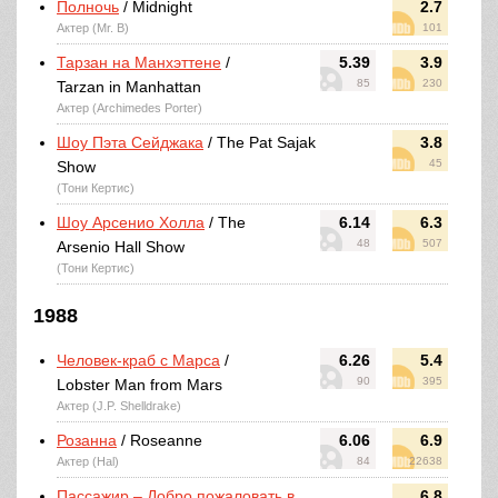
Полночь
/ Midnight
2.7
Актер (Mr. B)
101
Тарзан на Манхэттене
/
5.39
3.9
85
230
Tarzan in Manhattan
Актер (Archimedes Porter)
Шоу Пэта Сейджака
/ The Pat Sajak
3.8
45
Show
(Тони Кертис)
Шоу Арсенио Холла
/ The
6.14
6.3
48
507
Arsenio Hall Show
(Тони Кертис)
1988
Человек-краб с Марса
/
6.26
5.4
90
395
Lobster Man from Mars
Актер (J.P. Shelldrake)
Розанна
/ Roseanne
6.06
6.9
Актер (Hal)
84
22638
Пассажир – Добро пожаловать в
6.8