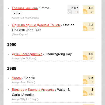
Главная мишень
/ Prime
5.67
4.2
12
96
Target
Актер (Marietta Copella)
Один на один с Джоном Тэшем
/ One on
3.3
15
One with John Tesh
(Тони Кертис)
1990
День Благодарения
/ Thanksgiving Day
4.9
Актер (Max Schloss)
48
1989
Чарли
/ Charlie
6.5
Актер (Scott Parish)
8
Вальтер и Карло в Америке
/ Walter &
3
338
Carlo i Amerika
Актер (Willy La Rouge)