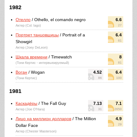
1982
Отелло
/ Othello, el comando negro
6.6
Актер (Col. Iago)
27
Портрет танцовщицы
/ Portrait of a
6.4
61
Showgirl
Актер (Joey DeLeon)
Шкала времени
/ Timewatch
8
(Тони Кертис - интервьюируемый)
81
Воган
/ Wogan
4.52
6.4
(Тони Кертис)
86
100
1981
Каскадёры
/ The Fall Guy
7.13
7.1
Актер (Joe O'Hara)
31
2650
Лицо на миллион долларов
/ The Million
4.9
29
Dollar Face
Актер (Chester Masterson)