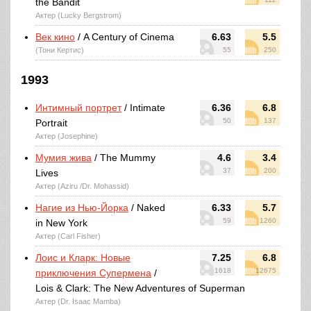
the Bandit
Актер (Lucky Bergstrom)
Век кино
/ A Century of Cinema
6.63
5.5
(Тони Кертис)
55
250
1993
Интимный портрет
/ Intimate
6.36
6.8
50
137
Portrait
Актер (Josephine)
Мумия жива
/ The Mummy
4.6
3.4
37
200
Lives
Актер (Aziru /Dr. Mohassid)
Нагие из Нью-Йорка
/ Naked
6.33
5.7
59
1260
in New York
Актер (Carl Fisher)
Лоис и Кларк: Новые
7.25
6.8
1618
12675
приключения Супермена
/
Lois & Clark: The New Adventures of Superman
Актер (Dr. Isaac Mamba)