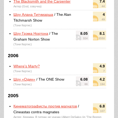
The Blacksmith and the Carpenter
7.4
Актер (God, озвучка)
44
Шоу Алана Титчмарша
/ The Alan
4
49
Titchmarsh Show
(Тони Кертис)
Шоу Грэма Нортона
/ The
8.05
8.1
324
3550
Graham Norton Show
(Тони Кертис)
2006
Where's Marty?
4.9
(Тони Кертис)
7
Шоу «Один»
/ The ONE Show
6.08
4.2
(Тони Кертис)
66
194
2005
Кинематографисты против магнатов
/
6.8
107
Cineastas contra magnates
Актер: Хроника, В титрах не указан (Albert DeSalvo (in 'The Boston