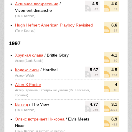
Активное воскресение
/
4.5
4.6
42
42
Vivement dimanche
(Тони Кертис)
Hugh Hefner: American Playboy Revisited
6.6
(Тони Кертис)
14
1997
Хрупкая слава
/ Brittle Glory
4.1
Актер (Jack Steele)
89
Кодекс силы
/ Hardball
5.67
4.5
Актер (Wald)
47
234
Alien X Factor
4
Актер: Хроника, В титрах не указан (Dr. Lancaster,
40
хроника)
Взгляд
/ The View
4.77
3.1
(Тони Кертис)
265
3371
Элвис встречает Никсона
/ Elvis Meets
6.9
482
Nixon
(Тони Кертис, в титрах не указан)