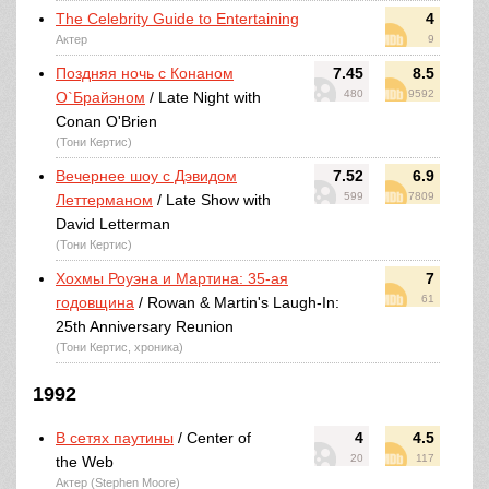
The Celebrity Guide to Entertaining
4
Актер
9
Поздняя ночь с Конаном
7.45
8.5
480
9592
О`Брайэном
/ Late Night with
Conan O'Brien
(Тони Кертис)
Вечернее шоу с Дэвидом
7.52
6.9
599
7809
Леттерманом
/ Late Show with
David Letterman
(Тони Кертис)
Хохмы Роуэна и Мартина: 35-ая
7
61
годовщина
/ Rowan & Martin's Laugh-In:
25th Anniversary Reunion
(Тони Кертис, хроника)
1992
В сетях паутины
/ Center of
4
4.5
20
117
the Web
Актер (Stephen Moore)