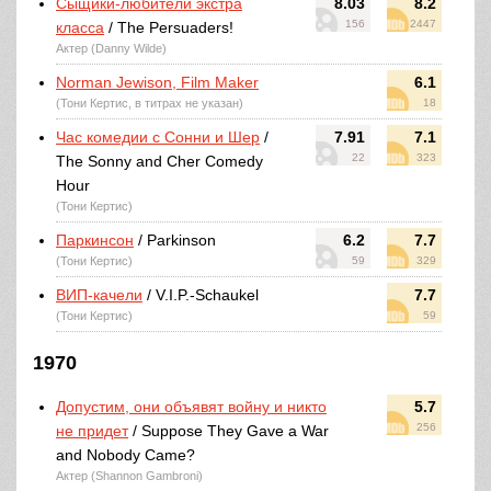
Сыщики-любители экстра
8.03
8.2
156
2447
класса
/ The Persuaders!
Актер (Danny Wilde)
Norman Jewison, Film Maker
6.1
(Тони Кертис, в титрах не указан)
18
Час комедии с Сонни и Шер
/
7.91
7.1
22
323
The Sonny and Cher Comedy
Hour
(Тони Кертис)
Паркинсон
/ Parkinson
6.2
7.7
(Тони Кертис)
59
329
ВИП-качели
/ V.I.P.-Schaukel
7.7
(Тони Кертис)
59
1970
Допустим, они объявят войну и никто
5.7
256
не придет
/ Suppose They Gave a War
and Nobody Came?
Актер (Shannon Gambroni)