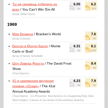
Ты не сможешь победить их
6.05
6.2
43
553
всех
/ You Can't Win 'Em All
Актер (Adam Dyer)
1969
Мир Брэкена
/ Bracken's World
7.6
Актер (Cameo)
66
Бросок в Монте-Карло
/ Monte
6.31
6.1
59
1296
Carlo or Bust!
Актер (Chester Schofield)
Шоу Дэвида Фроста
/ The David Frost
8.4
86
Show
(Тони Кертис)
41-я церемония вручения
6.23
7.9
40
64
премии «Оскар»
/ The 41st
Annual Academy Awards
(Тони Кертис - Co-Presenter: Best Actress in a Supporting Role, Best
Short Subject, Cartoon & Live Action & Documentary Awards)