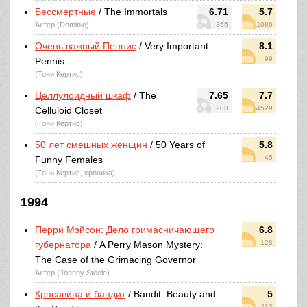
Бессмертные
/ The Immortals
6.71
5.7
Актер (Dominic)
366
1086
Очень важный Пеннис
/ Very Important
8.1
99
Pennis
(Тони Кертис)
Целлулоидный шкаф
/ The
7.65
7.7
208
4529
Celluloid Closet
(Тони Кертис)
50 лет смешных женщин
/ 50 Years of
5.8
45
Funny Females
(Тони Кертис, хроника)
1994
Перри Мэйсон: Дело гримасничающего
6.8
128
губернатора
/ A Perry Mason Mystery:
The Case of the Grimacing Governor
Актер (Johnny Steele)
Красавица и бандит
/ Bandit: Beauty and
5
112