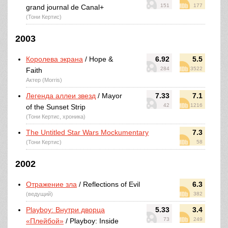
151
177
grand journal de Canal+
(Тони Кертис)
2003
Королева экрана
/ Hope &
6.92
5.5
284
3522
Faith
Актер (Morris)
Легенда аллеи звезд
/ Mayor
7.33
7.1
42
1216
of the Sunset Strip
(Тони Кертис, хроника)
The Untitled Star Wars Mockumentary
7.3
(Тони Кертис)
58
2002
Отражение зла
/ Reflections of Evil
6.3
(ведущий)
382
Playboy: Внутри дворца
5.33
3.4
73
249
«Плейбой»
/ Playboy: Inside