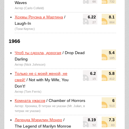
66
732
Waves
Актер (Carlo Cofield)
Хохмы Роуэна и Мартина
/
6.22
8.1
27
864
Laugh-In
(Тони Кертис)
1966
Чтоб ты сдохла, дорогая
/ Drop Dead
5.4
195
Darling
Актер (Nick Johnson)
Только не с моей женой, не
6.2
5.8
15
412
смей!
/ Not with My Wife, You
Don't!
Актер (Tom Ferris)
Комната ужасов
/ Chamber of Horrors
6
Актер: Хроника, В титрах не указан (Mr. Julian, в
513
титрах не указан)
Легенда Мэрилин Монро
/
8.19
7.3
52
83
The Legend of Marilyn Monroe