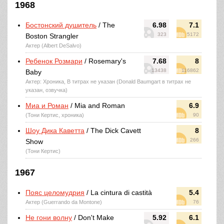
1968
Бостонский душитель
/ The
6.98
7.1
323
5172
Boston Strangler
Актер (Albert DeSalvo)
Ребенок Розмари
/ Rosemary's
7.68
8
13438
116862
Baby
Актер: Хроника, В титрах не указан (Donald Baumgart в титрах не
указан, озвучка)
Миа и Роман
/ Mia and Roman
6.9
(Тони Кертис, хроника)
90
Шоу Дика Каветта
/ The Dick Cavett
8
266
Show
(Тони Кертис)
1967
Пояс целомудрия
/ La cintura di castità
5.4
Актер (Guerrando da Montone)
76
Не гони волну
/ Don't Make
5.92
6.1