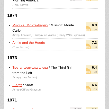
Morning America
(Тони Кертис)
1974
Миссия: Монте-Карло
/ Mission: Monte
6.9
90
Carlo
Актер: Хроника, В титрах не указан (Danny Wilde, хроника)
Annie and the Hoods
7.3
(Тони Кертис)
6
1973
Третья девушка слева
/ The Third Girl
6.4
38
from the Left
Актер (Joey Jordan)
Шафт
/ Shaft
6.6
Актер (Clifford Grayson)
105
1971