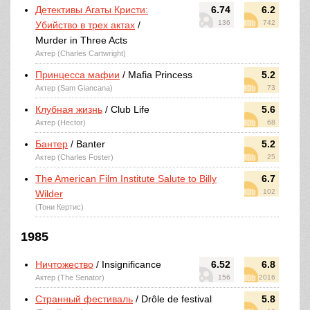
Детективы Агаты Кристи:
6.74
6.2
136
742
Убийство в трех актах
/
Murder in Three Acts
Актер (Charles Cartwright)
Принцесса мафии
/ Mafia Princess
5.2
Актер (Sam Giancana)
73
Клубная жизнь
/ Club Life
5.6
Актер (Hector)
68
Бантер
/ Banter
5.2
Актер (Charles Foster)
25
The American Film Institute Salute to Billy
6.7
102
Wilder
(Тони Кертис)
1985
Ничтожество
/ Insignificance
6.52
6.8
Актер (The Senator)
156
2016
Странный фестиваль
/ Drôle de festival
5.8