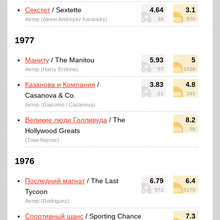
Секстет
/ Sextette
4.64
3.1
Актер (Alexei Andreyev Karansky)
34
870
1977
Маниту
/ The Manitou
5.93
5
Актер (Harry Erskine)
57
1539
Казанова и Компания
/
3.83
4.8
21
245
Casanova & Co.
Актер (Giacomo / Casanova)
Великие люди Голливуда
/ The
8.2
58
Hollywood Greats
(Тони Кертис)
1976
Последний магнат
/ The Last
6.79
6.4
572
5270
Tycoon
Актер (Rodriguez)
Спортивный шанс
/ Sporting Chance
7.3