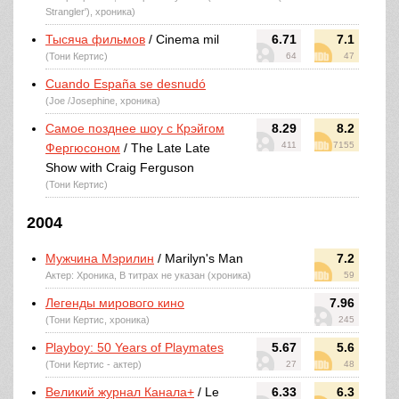
Strangler'), хроника)
Тысяча фильмов
/ Cinema mil
6.71
7.1
(Тони Кертис)
64
47
Cuando España se desnudó
(Joe /Josephine, хроника)
Самое позднее шоу с Крэйгом
8.29
8.2
411
7155
Фергюсоном
/ The Late Late
Show with Craig Ferguson
(Тони Кертис)
2004
Мужчина Мэрилин
/ Marilyn's Man
7.2
Актер: Хроника, В титрах не указан (хроника)
59
Легенды мирового кино
7.96
(Тони Кертис, хроника)
245
Playboy: 50 Years of Playmates
5.67
5.6
(Тони Кертис - актер)
27
48
Великий журнал Канала+
/ Le
6.33
6.3