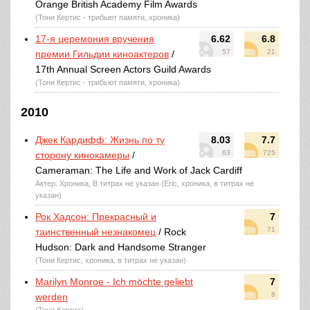
Orange British Academy Film Awards
(Тони Кертис - трибьют памяти, хроника)
17-я церемония вручения
6.62
6.8
57
21
премии Гильдии киноактеров
/
17th Annual Screen Actors Guild Awards
(Тони Кертис - трибьют памяти, хроника)
2010
Джек Кардифф: Жизнь по ту
8.03
7.7
63
725
сторону кинокамеры
/
Cameraman: The Life and Work of Jack Cardiff
Актер: Хроника, В титрах не указан (Eric, хроника, в титрах не
указан)
Рок Хадсон: Прекрасный и
7
71
таинственный незнакомец
/ Rock
Hudson: Dark and Handsome Stranger
(Тони Кертис, хроника, в титрах не указан)
Marilyn Monroe - Ich möchte geliebt
7
8
werden