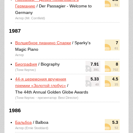
51
Германию
/ Der Passagier - Welcome to
Germany
Актер (Mr. Cornfield)
1987
Волшебное пианино Спарки
/ Sparky's
7
61
Magic Piano
Актер
Биография
/ Biography
7.91
8
(Тони Кертис)
391
702
44-я церемония вручения
5.33
4.5
40
35
премии «Золотой глобус»
/
The 44th Annual Golden Globe Awards
(Тони Кертис - презентатор: Best Director)
1986
Бальбоа
/ Balboa
5.3
Актер (Ernie Stoddard)
52