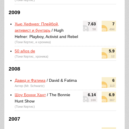
(Тони Кертис)
2009
Хью Хефнер: Плейбой,
7.63
7
58
494
активист и бунтарь
/ Hugh
Hefner: Playboy, Activist and Rebel
(Тони Кертис, и хроника)
50 años de
5.9
(Тони Кертис, хроника)
12
2008
Давид и Фатима
/ David & Fatima
6
Актер (Mr. Schwartz)
113
Шоу Бонни Хант
/ The Bonnie
6.14
6.9
166
367
Hunt Show
(Тони Кертис)
2007