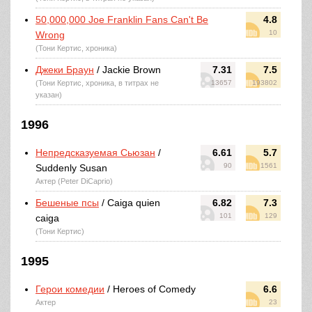
50,000,000 Joe Franklin Fans Can't Be
4.8
10
Wrong
(Тони Кертис, хроника)
Джеки Браун
/ Jackie Brown
7.31
7.5
(Тони Кертис, хроника, в титрах не
13657
193802
указан)
1996
Непредсказуемая Сьюзан
/
6.61
5.7
90
1561
Suddenly Susan
Актер (Peter DiCaprio)
Бешеные псы
/ Caiga quien
6.82
7.3
101
129
caiga
(Тони Кертис)
1995
Герои комедии
/ Heroes of Comedy
6.6
Актер
23