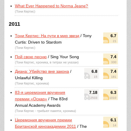
What Ever Happened to Norma Jeane?
(Тони Кертис)
2011
Тони Кертис: На пути в мир звезд
/ Tony
6.7
21
Curtis: Driven to Stardom
(Тони Кертис)
Пой свою песню
/ Sing Your Song
7.4
(Тони Кертис, хроника, в титрах не указан)
330
Диана: Убийство вне закона
/
6.8
7.4
15
181
Unlawful Killing
(Тони Кертис, хроника)
83-я церемония вручения
7.18
6.3
2533
1010
премии «Оскар»
/ The 83rd
Annual Academy Awards
(Тони Кертис - трибьют памяти, хроника)
Церемония вручения премии
6.1
14
Британской киноакадемии 2011
/ The