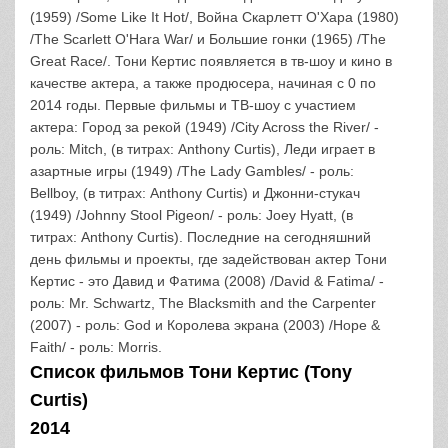
(1959) /Some Like It Hot/, Война Скарлетт О'Хара (1980)
/The Scarlett O'Hara War/ и Большие гонки (1965) /The
Great Race/. Тони Кертис появляется в тв-шоу и кино в
качестве актера, а также продюсера, начиная с 0 по
2014 годы. Первые фильмы и ТВ-шоу с участием
актера: Город за рекой (1949) /City Across the River/ -
роль: Mitch, (в титрах: Anthony Curtis), Леди играет в
азартные игры (1949) /The Lady Gambles/ - роль:
Bellboy, (в титрах: Anthony Curtis) и Джонни-стукач
(1949) /Johnny Stool Pigeon/ - роль: Joey Hyatt, (в
титрах: Anthony Curtis). Последние на сегодняшний
день фильмы и проекты, где задействован актер Тони
Кертис - это Давид и Фатима (2008) /David & Fatima/ -
роль: Mr. Schwartz, The Blacksmith and the Carpenter
(2007) - роль: God и Королева экрана (2003) /Hope &
Faith/ - роль: Morris.
Список фильмов Тони Кертис (Tony
Curtis)
2014