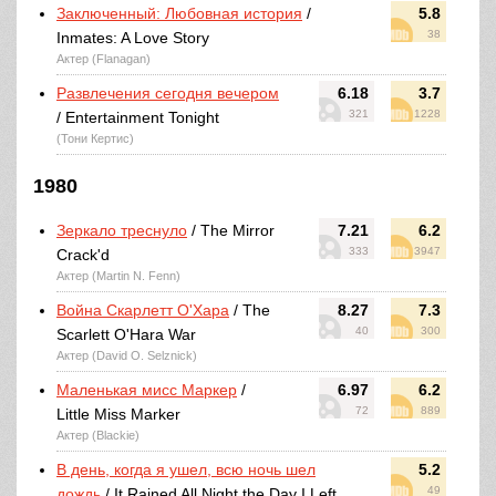
Заключенный: Любовная история
/
5.8
38
Inmates: A Love Story
Актер (Flanagan)
Развлечения сегодня вечером
6.18
3.7
321
1228
/ Entertainment Tonight
(Тони Кертис)
1980
Зеркало треснуло
/ The Mirror
7.21
6.2
333
3947
Crack'd
Актер (Martin N. Fenn)
Война Скарлетт О'Хара
/ The
8.27
7.3
40
300
Scarlett O'Hara War
Актер (David O. Selznick)
Маленькая мисс Маркер
/
6.97
6.2
72
889
Little Miss Marker
Актер (Blackie)
В день, когда я ушел, всю ночь шел
5.2
49
дождь
/ It Rained All Night the Day I Left