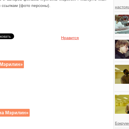
 ссылкам (фото персоны).
настоя
Нравится
 Мэрилин»
на Мэрилин»
Бэкрум