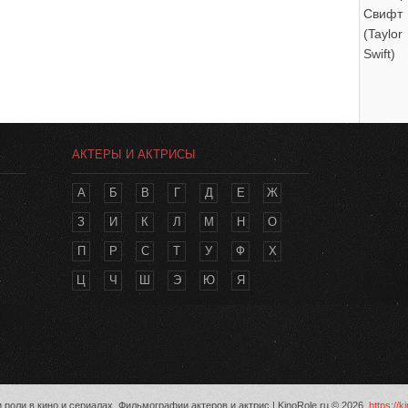
АКТЕРЫ И АКТРИСЫ
А
Б
В
Г
Д
Е
Ж
З
И
К
Л
М
Н
О
П
Р
С
Т
У
Ф
Х
Ц
Ч
Ш
Э
Ю
Я
 роли в кино и сериалах. Фильмографии актеров и актрис | KinoRole.ru © 2026,
https://k