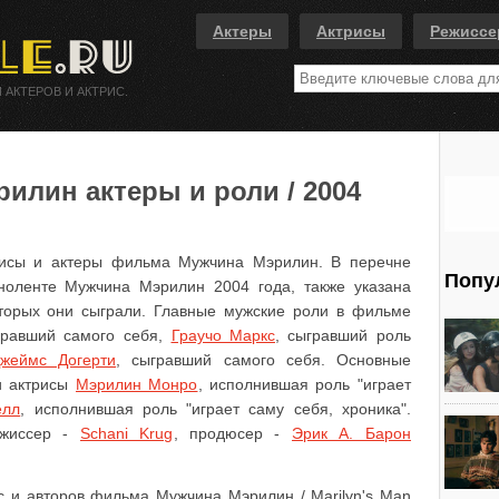
Актеры
Актрисы
Режисс
 АКТЕРОВ И АКТРИС.
илин актеры и роли / 2004
рисы и актеры фильма Мужчина Мэрилин. В перечне
Попу
иноленте Мужчина Мэрилин 2004 года, также указана
торых они сыграли. Главные мужские роли в фильме
гравший самого себя,
Граучо Маркс
, сыгравший роль
жеймс Догерти
, сыгравший самого себя. Основные
и актрисы
Мэрилин Монро
, исполнившая роль "играет
елл
, исполнившая роль "играет саму себя, хроника".
ежиссер -
Schani Krug
, продюсер -
Эрик А. Барон
с и авторов фильма Мужчина Мэрилин / Marilyn's Man