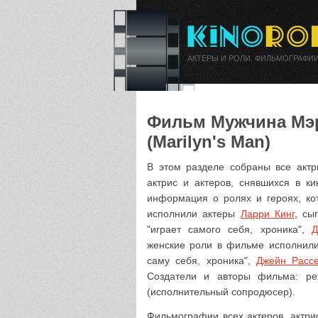
АКТЕРЫ И РОЛИ. ФИЛЬМОГРАФИИ
Фильм Мужчина Мэр
(Marilyn's Man)
В этом разделе собраны все акт
актрис и актеров, снявшихся в к
информация о ролях и героях, ко
исполнили актеры
Ларри Кинг
, сы
"играет самого себя, хроника",
Д
женские роли в фильме исполнил
саму себя, хроника",
Джейн Расс
Создатели и авторы фильма: р
(исполнительный сопродюсер).
Фильмографии всех актеров, актри