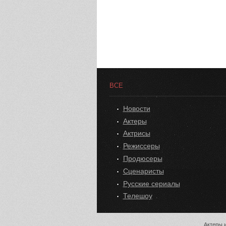
ВСЕ
Новости
Актеры
Актрисы
Режиссеры
Продюсеры
Сценаристы
Русские сериалы
Телешоу
Актеры и