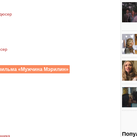
дюсер
юсер
 фильма «Мужчина Мэрилин»
Попу
оника