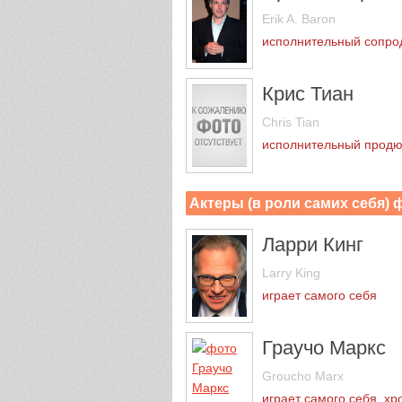
Erik A. Baron
исполнительный сопро
Крис Тиан
Chris Tian
исполнительный прод
Актеры (в роли самих себя)
Ларри Кинг
Larry King
играет самого себя
Граучо Маркс
Groucho Marx
играет самого себя, хр