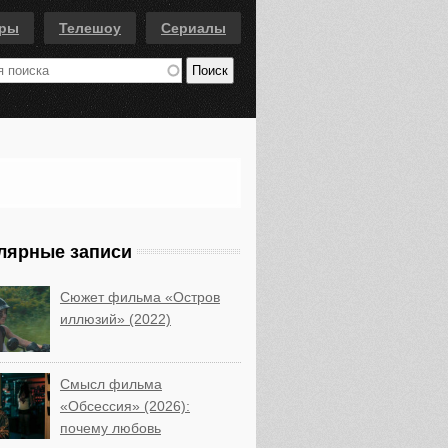
еры
Телешоу
Сериалы
лярные записи
Сюжет фильма «Остров
иллюзий» (2022)
Смысл фильма
«Обсессия» (2026):
почему любовь