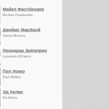
Майкл Фассбендер
Michael Fassbender
Джеймс МакЭвой
James McAvoy
Леонардо ДиКаприо
Leonardo DiCaprio
Пол Уокер
Paul Walker
Эд Хелмс
Ed Helms