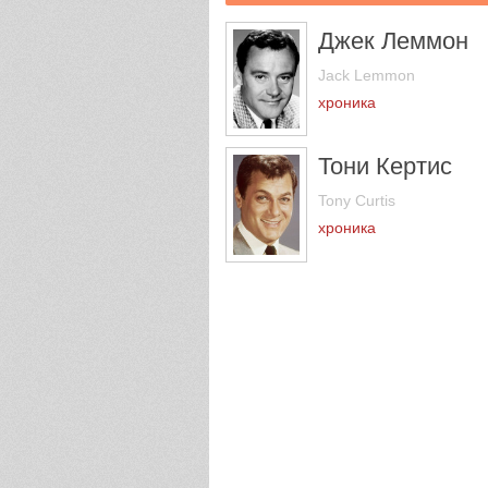
Джек Леммон
Jack Lemmon
хроника
Тони Кертис
Tony Curtis
хроника