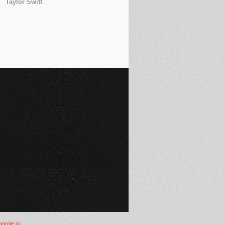
Taylor Swift
inorole.ru
.