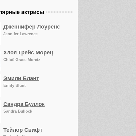
лярные актрисы
Дженнифер Лоуренс
Jennifer Lawrence
Хлоя Грейс Морец
Chloë Grace Moretz
Эмили Блант
Emily Blunt
Сандра Буллок
Sandra Bullock
Тейлор Свифт