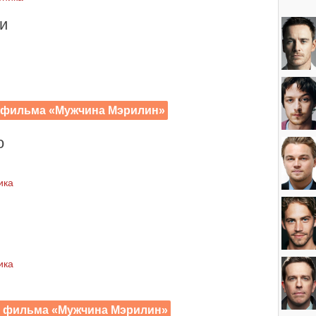
и
) фильма «Мужчина Мэрилин»
о
ика
л
ика
х) фильма «Мужчина Мэрилин»