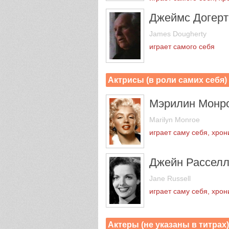
Джеймс Догерт
James Dougherty
играет самого себя
Актрисы (в роли самих себя
Мэрилин Монр
Marilyn Monroe
играет саму себя, хрон
Джейн Рассел
Jane Russell
играет саму себя, хрон
Актеры (не указаны в титра