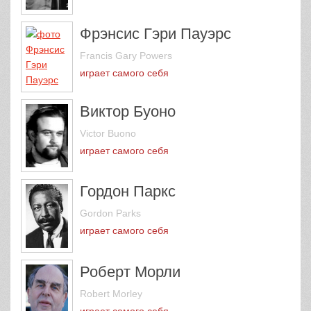
Фрэнсис Гэри Пауэрс
Francis Gary Powers
играет самого себя
Виктор Буоно
Victor Buono
играет самого себя
Гордон Паркс
Gordon Parks
играет самого себя
Роберт Морли
Robert Morley
играет самого себя