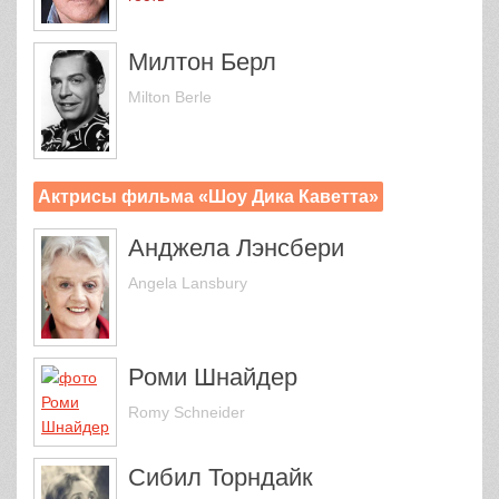
Милтон Берл
Milton Berle
Актрисы фильма «Шоу Дика Каветта»
Анджела Лэнсбери
Angela Lansbury
Роми Шнайдер
Romy Schneider
Сибил Торндайк