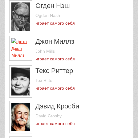
Огден Нэш
Ogden Nash
играет самого себя
Джон Миллз
John Mills
играет самого себя
Текс Риттер
Tex Ritter
играет самого себя
Дэвид Кросби
David Crosby
играет самого себя