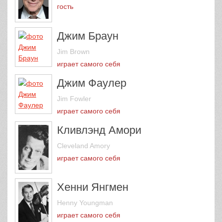
гость
Джим Браун
Jim Brown
играет самого себя
Джим Фаулер
Jim Fowler
играет самого себя
Кливлэнд Амори
Cleveland Amory
играет самого себя
Хенни Янгмен
Henny Youngman
играет самого себя