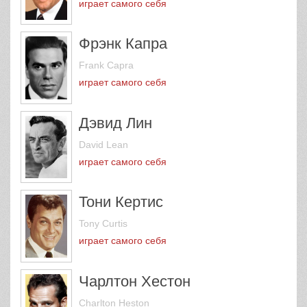
играет самого себя
Фрэнк Капра
Frank Capra
играет самого себя
Дэвид Лин
David Lean
играет самого себя
Тони Кертис
Tony Curtis
играет самого себя
Чарлтон Хестон
Charlton Heston