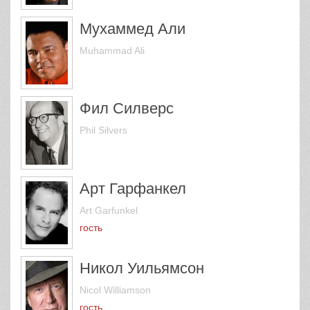
Мухаммед Али
Muhammad Ali
Фил Силверс
Phil Silvers
Арт Гарфанкел
Art Garfunkel
гость
Никол Уильямсон
Nicol Williamson
гость