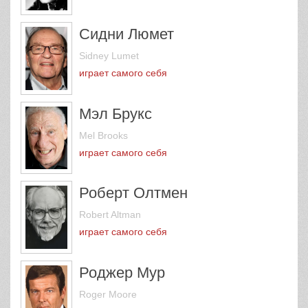
Сидни Люмет
Sidney Lumet
играет самого себя
Мэл Брукс
Mel Brooks
играет самого себя
Роберт Олтмен
Robert Altman
играет самого себя
Роджер Мур
Roger Moore