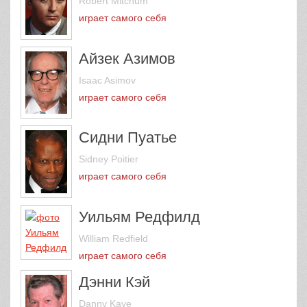
Robert Mitchum
играет самого себя
Айзек Азимов
Isaac Asimov
играет самого себя
Сидни Пуатье
Sidney Poitier
играет самого себя
Уильям Редфилд
William Redfield
играет самого себя
Дэнни Кэй
Danny Kaye