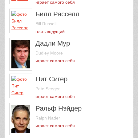
играет самого себя
Билл Расселл
Bill Russell
гость ведущий
Дадли Мур
Dudley Moore
играет самого себя
Пит Сигер
Pete Seeger
играет самого себя
Ральф Нэйдер
Ralph Nader
играет самого себя