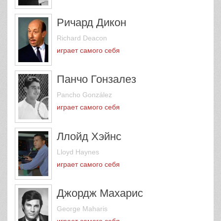
Ричард Дикон
Richard Deacon
играет самого себя
Панчо Гонзалез
Pancho González
играет самого себя
Ллойд Хэйнс
Lloyd Haynes
играет самого себя
Джордж Махарис
George Maharis