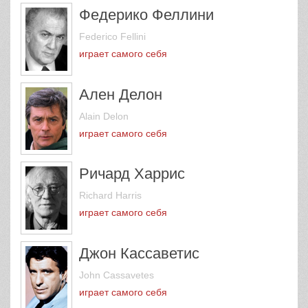
Федерико Феллини
Federico Fellini
играет самого себя
Ален Делон
Alain Delon
играет самого себя
Ричард Харрис
Richard Harris
играет самого себя
Джон Кассаветис
John Cassavetes
играет самого себя