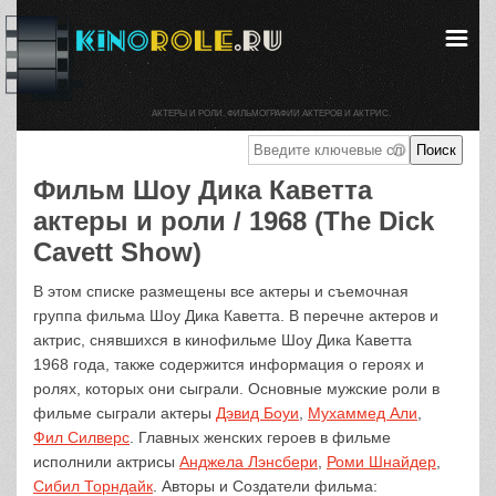
АКТЕРЫ И РОЛИ. ФИЛЬМОГРАФИИ АКТЕРОВ И АКТРИС.
Фильм Шоу Дика Каветта
актеры и роли / 1968 (The Dick
Cavett Show)
В этом списке размещены все актеры и съемочная
группа фильма Шоу Дика Каветта. В перечне актеров и
актрис, снявшихся в кинофильме Шоу Дика Каветта
1968 года, также содержится информация о героях и
ролях, которых они сыграли. Основные мужские роли в
фильме сыграли актеры
Дэвид Боуи
,
Мухаммед Али
,
Фил Силверс
. Главных женских героев в фильме
исполнили актрисы
Анджела Лэнсбери
,
Роми Шнайдер
,
Сибил Торндайк
. Авторы и Создатели фильма: