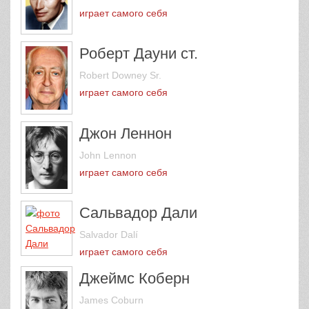
играет самого себя
Роберт Дауни ст.
Robert Downey Sr.
играет самого себя
Джон Леннон
John Lennon
играет самого себя
Сальвадор Дали
Salvador Dalí
играет самого себя
Джеймс Коберн
James Coburn