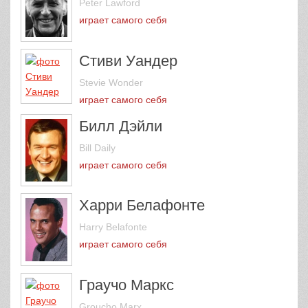
Peter Lawford
играет самого себя
Стиви Уандер
Stevie Wonder
играет самого себя
Билл Дэйли
Bill Daily
играет самого себя
Харри Белафонте
Harry Belafonte
играет самого себя
Граучо Маркс
Groucho Marx