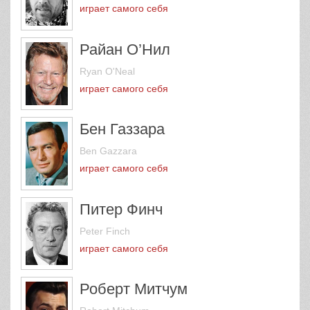
играет самого себя
Райан О’Нил
Ryan O'Neal
играет самого себя
Бен Газзара
Ben Gazzara
играет самого себя
Питер Финч
Peter Finch
играет самого себя
Роберт Митчум