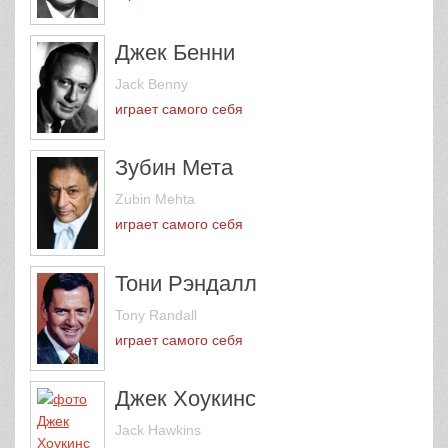
Джек Бенни
Jack Benny
играет самого себя
Зубин Мета
Zubin Mehta
играет самого себя
Тони Рэндалл
Tony Randall
играет самого себя
Джек Хоукинс
Jack Hawkins