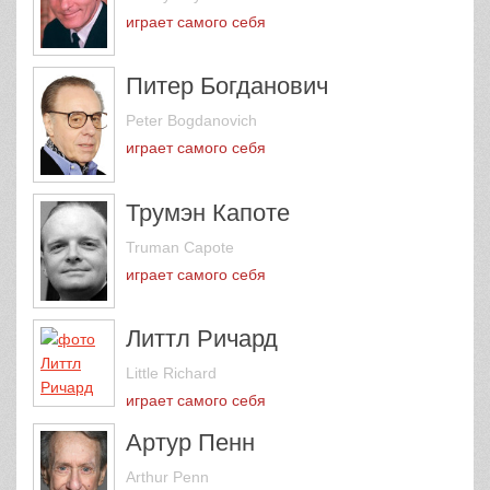
играет самого себя
Питер Богданович
Peter Bogdanovich
играет самого себя
Трумэн Капоте
Truman Capote
играет самого себя
Литтл Ричард
Little Richard
играет самого себя
Артур Пенн
Arthur Penn