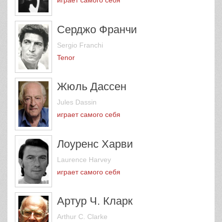
играет самого себя
Серджо Франчи
Sergio Franchi
Tenor
Жюль Дассен
Jules Dassin
играет самого себя
Лоуренс Харви
Laurence Harvey
играет самого себя
Артур Ч. Кларк
Arthur C. Clarke