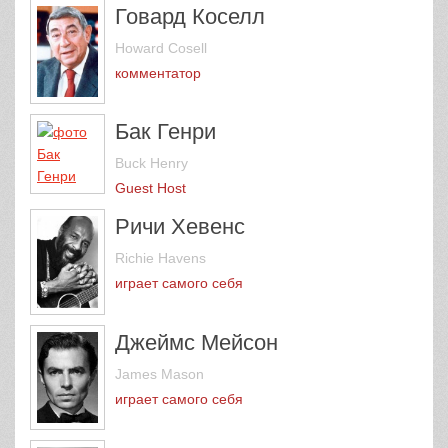
Говард Коселл
Howard Cosell
комментатор
Бак Генри
Buck Henry
Guest Host
Ричи Хевенс
Richie Havens
играет самого себя
Джеймс Мейсон
James Mason
играет самого себя