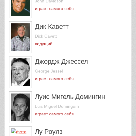
John Davidson
играет самого себя
Дик Каветт
Dick Cavett
ведущий
Джордж Джессел
George Jessel
играет самого себя
Луис Мигель Домингин
Luis Miguel Dominguín
играет самого себя
Лу Роулз