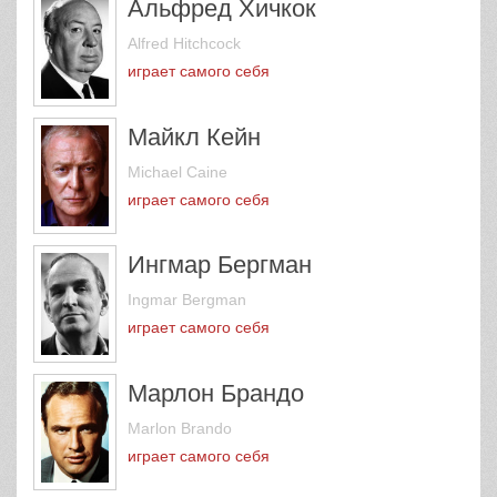
Альфред Хичкок
Alfred Hitchcock
играет самого себя
Майкл Кейн
Michael Caine
играет самого себя
Ингмар Бергман
Ingmar Bergman
играет самого себя
Марлон Брандо
Marlon Brando
играет самого себя