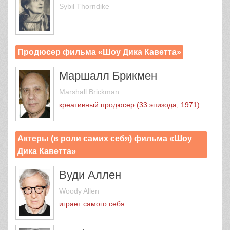
Sybil Thorndike
Продюсер фильма «Шоу Дика Каветта»
Маршалл Брикмен
Marshall Brickman
креативный продюсер (33 эпизода, 1971)
Актеры (в роли самих себя) фильма «Шоу
Дика Каветта»
Вуди Аллен
Woody Allen
играет самого себя